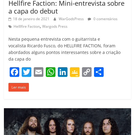
Hellfire Faction: Mini-entrevista sobre
a capa do debut
18 de janeiro de 2021
WarGodsPress
0 comentários
,
Helllfire Faction
Wargods Press
Nesta pequena entrevista com o guitarrista e
vocalista Ricardo Fusco, do HELLFIRE FACTION, foram
abordados alguns pontos interessantes sobre a criação
da capa do
F
T
E
W
Li
G
C
C
a
w
m
h
n
o
o
o
Ler mais
c
itt
ai
at
k
o
p
m
e
er
l
s
e
gl
y
p
b
A
dI
e
Li
ar
o
p
n
Cl
n
til
o
p
a
k
h