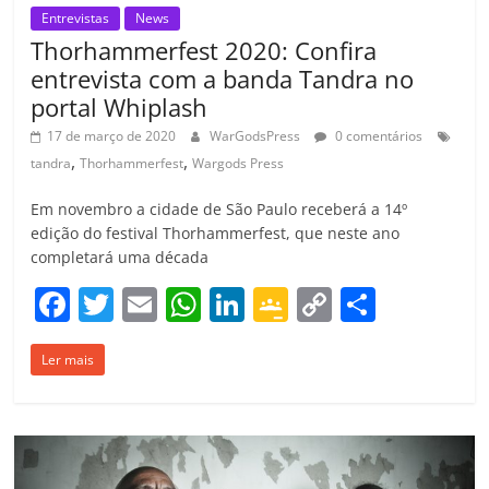
Entrevistas
News
Thorhammerfest 2020: Confira
entrevista com a banda Tandra no
portal Whiplash
17 de março de 2020
WarGodsPress
0 comentários
,
,
tandra
Thorhammerfest
Wargods Press
Em novembro a cidade de São Paulo receberá a 14º
edição do festival Thorhammerfest, que neste ano
completará uma década
F
T
E
W
Li
G
C
C
a
w
m
h
n
o
o
o
Ler mais
c
itt
ai
at
k
o
p
m
e
er
l
s
e
gl
y
p
b
A
dI
e
Li
ar
o
p
n
Cl
n
til