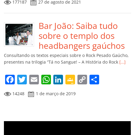
177187
27 de agosto de 2021
c
itt
ai
at
k
o
p
m
e
er
l
s
e
gl
y
p
b
Bar João: Saiba tudo
A
dI
e
Li
ar
o
p
n
Cl
n
til
sobre o templo dos
o
p
a
k
h
headbangers gaúchos
k
ss
ar
Consultando os textos especiais sobre o Rock Pesado Gaúcho,
ro
presentes na trilogia “Tá no Sangue! – A História do Rock
[…]
o
F
T
E
W
Li
G
C
C
m
a
w
m
h
n
o
o
o
14248
1 de março de 2019
c
itt
ai
at
k
o
p
m
e
er
l
s
e
gl
y
p
b
A
dI
e
Li
ar
o
p
n
Cl
n
til