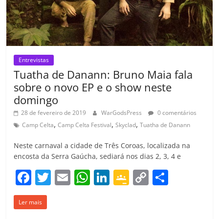
Entrevistas
Tuatha de Danann: Bruno Maia fala
sobre o novo EP e o show neste
domingo
28 de fevereiro de 2019
WarGodsPress
0 comentários
,
,
,
Camp Celta
Camp Celta Festival
Skyclad
Tuatha de Danann
Neste carnaval a cidade de Três Coroas, localizada na
encosta da Serra Gaúcha, sediará nos dias 2, 3, 4 e
F
T
E
W
Li
G
C
C
a
w
m
h
n
o
o
o
Ler mais
c
itt
ai
at
k
o
p
m