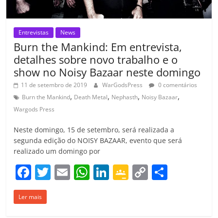
Entrevistas
News
Burn the Mankind: Em entrevista,
detalhes sobre novo trabalho e o
show no Noisy Bazaar neste domingo
11 de setembro de 2019
WarGodsPress
0 comentários
,
,
,
,
Burn the Mankind
Death Metal
Nephasth
Noisy Bazaar
Wargods Press
Neste domingo, 15 de setembro, será realizada a
segunda edição do NOISY BAZAAR, evento que será
realizado um domingo por
F
T
E
W
Li
G
C
C
a
w
m
h
n
o
o
o
Ler mais
c
itt
ai
at
k
o
p
m