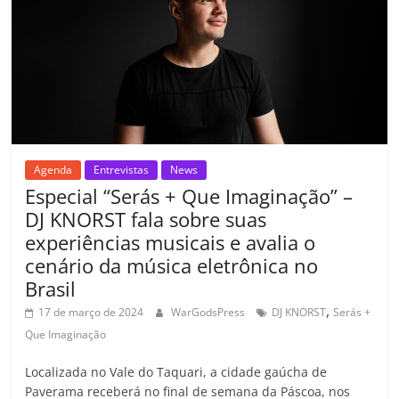
k
ss
ar
ro
o
m
Agenda
Entrevistas
News
Especial “Serás + Que Imaginação” –
DJ KNORST fala sobre suas
experiências musicais e avalia o
cenário da música eletrônica no
Brasil
,
17 de março de 2024
WarGodsPress
DJ KNORST
Serás +
Que Imaginação
Localizada no Vale do Taquari, a cidade gaúcha de
Paverama receberá no final de semana da Páscoa, nos