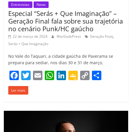
Entrevistas
News
Especial “Serás + Que Imaginação” –
Geração Final fala sobre sua trajetória
no cenário Punk/HC gaúcho
,
22 de março de 2024
WarGodsPress
Geração Final
Serás + Que Imaginação
No Vale do Taquari, a cidade gaúcha de Paverama se
prepara para sediar, nos dias 30 e 31 de março,
F
T
E
W
Li
G
C
C
a
w
m
h
n
o
o
o
Ler mais
c
itt
ai
at
k
o
p
m
e
er
l
s
e
gl
y
p
b
A
dI
e
Li
ar
o
p
n
Cl
n
til
o
p
a
k
h