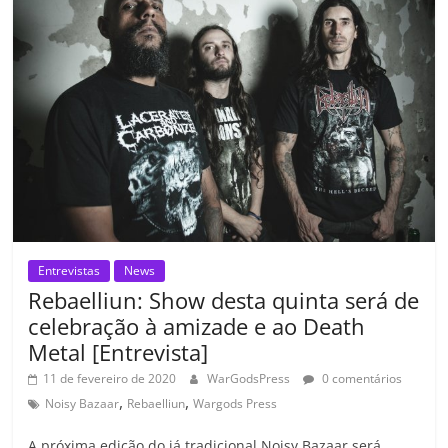
o
p
a
k
h
k
ss
ar
ro
o
m
Entrevistas
News
Rebaelliun: Show desta quinta será de
celebração à amizade e ao Death
Metal [Entrevista]
11 de fevereiro de 2020
WarGodsPress
0 comentários
,
,
Noisy Bazaar
Rebaelliun
Wargods Press
A próxima edição do já tradicional Noisy Bazaar será