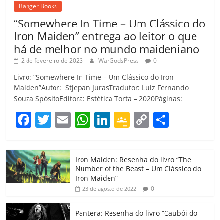
Banger Books
“Somewhere In Time – Um Clássico do
Iron Maiden” entrega ao leitor o que
há de melhor no mundo maideniano
2 de fevereiro de 2023
WarGodsPress
0
Livro: “Somewhere In Time – Um Clássico do Iron
Maiden”Autor: Stjepan JurasTradutor: Luiz Fernando
Souza SpósitoEditora: Estética Torta – 2020Páginas:
F
T
E
W
Li
G
C
C
a
w
m
h
n
o
o
o
c
itt
ai
at
k
o
p
m
Iron Maiden: Resenha do livro “The
e
er
l
s
e
gl
y
p
Number of the Beast – Um Clássico do
b
A
dI
e
Li
ar
Iron Maiden”
0
23 de agosto de 2022
o
p
n
Cl
n
til
o
p
a
k
h
Pantera: Resenha do livro “Caubói do