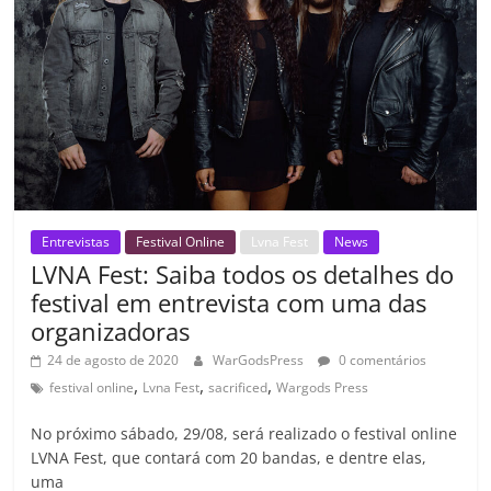
k
ss
ar
ro
o
m
Entrevistas
Festival Online
Lvna Fest
News
LVNA Fest: Saiba todos os detalhes do
festival em entrevista com uma das
organizadoras
24 de agosto de 2020
WarGodsPress
0 comentários
,
,
,
festival online
Lvna Fest
sacrificed
Wargods Press
No próximo sábado, 29/08, será realizado o festival online
LVNA Fest, que contará com 20 bandas, e dentre elas,
uma