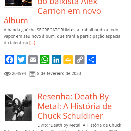
do baixista Alex
Carrion em novo
álbum
A banda gaúcha SEGREGATORUM está trabalhando a todo
vapor em seu novo álbum, que trará a participação especial
do talentoso
[…]
F
T
E
W
Li
G
C
C
a
w
m
h
n
o
o
o
204594
8 de fevereiro de 2023
c
itt
ai
at
k
o
p
m
e
er
l
s
e
gl
y
p
b
Resenha: Death By
A
dI
e
Li
ar
o
p
n
Cl
n
til
Metal: A História de
o
p
a
k
h
Chuck Schuldiner
k
ss
ar
Livro: “Death by Metal: A História de Chuck