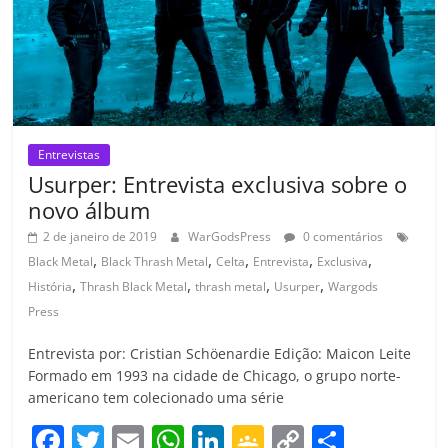
m
Entrevistas
Usurper: Entrevista exclusiva sobre o
novo álbum
2 de janeiro de 2019
WarGodsPress
0 comentários
,
,
,
,
,
Black Metal
Black Thrash Metal
Celta
Entrevista
Exclusiva
,
,
,
,
História
Thrash Black Metal
thrash metal
Usurper
Wargods
Press
Entrevista por: Cristian Schöenardie Edição: Maicon Leite
Formado em 1993 na cidade de Chicago, o grupo norte-
americano tem colecionado uma série
F
T
E
W
Li
G
C
C