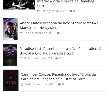
Inferno – Vida e morte de Dimebag
k
ss
ar
Darrel”
ro
0
8 de agosto de 2022
o
Andre Matos: Resenha do livro “Andre Matos – O
m
Maestro do Heavy Metal”
0
6 de novembro de 2021
Paradise Lost: Resenha do livro “No Celebration: A
Biografia Oficial do Paradise Lost”
0
29 de outubro de 2021
Cannnibal Corpse: Resenha do livro “Bíblia da
Carnificina”, lançado pela Estética Torta
0
26 de setembro de 2021