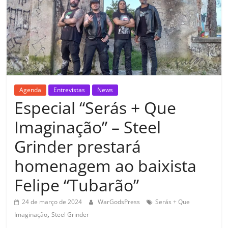
Agenda
Entrevistas
News
Especial “Serás + Que
Imaginação” – Steel
Grinder prestará
homenagem ao baixista
Felipe “Tubarão”
24 de março de 2024
WarGodsPress
Serás + Que
,
Imaginação
Steel Grinder