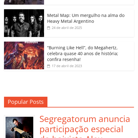
o
p
n
Cl
n
til
o
p
a
k
h
Metal Map: Um mergulho na alma do
Heavy Metal Argentino
k
ss
ar
24 de abril de 2025
ro
o
“Burning Like Hell”, do Megahertz,
m
celebra quase 40 anos de história;
confira resenha!
17 de abril de 2023
Popular Posts
Segregatorum anuncia
participação especial