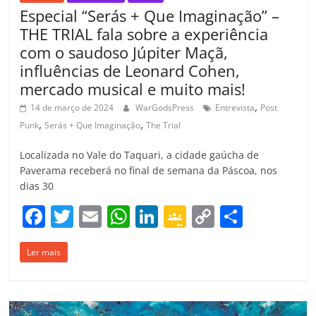
Especial “Serás + Que Imaginação” –
THE TRIAL fala sobre a experiência
com o saudoso Júpiter Maçã,
influências de Leonard Cohen,
mercado musical e muito mais!
,
14 de março de 2024
WarGodsPress
Entrevista
Post
,
,
Punk
Serás + Que Imaginação
The Trial
Localizada no Vale do Taquari, a cidade gaúcha de
Paverama receberá no final de semana da Páscoa, nos
dias 30
F
T
E
W
Li
G
C
C
a
w
m
h
n
o
o
o
Ler mais
c
itt
ai
at
k
o
p
m
e
er
l
s
e
gl
y
p
b
A
dI
e
Li
ar