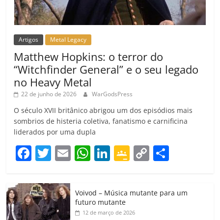
Artigos
Metal Legacy
Matthew Hopkins: o terror do
“Witchfinder General” e o seu legado
no Heavy Metal
22 de junho de 2026
WarGodsPress
O século XVII britânico abrigou um dos episódios mais
sombrios de histeria coletiva, fanatismo e carnificina
liderados por uma dupla
F
T
E
W
Li
G
C
C
a
w
m
h
n
o
o
o
c
itt
ai
at
k
o
p
m
Voivod – Música mutante para um
e
er
l
s
e
gl
y
p
futuro mutante
b
A
dI
e
Li
ar
12 de março de 2026