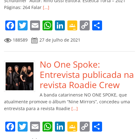
ro
Schuldiner” Autor: Rino Gissi Editora: Estética Torta – 2021
Páginas: 264 Falar
[…]
o
m
F
T
E
W
Li
G
C
C
a
w
m
h
n
o
o
o
188589
27 de julho de 2021
c
itt
ai
at
k
o
p
m
e
er
l
s
e
gl
y
p
b
No One Spoke:
A
dI
e
Li
ar
o
p
n
Cl
n
til
Entrevista publicada na
o
p
a
k
h
revista Roadie Crew
k
ss
ar
A banda catarinense NO ONE SPOKE, que
ro
atualmente promove o álbum “Nine Mirrors”, concedeu uma
entrevista para a revista Roadie
[…]
o
m
F
T
E
W
Li
G
C
C
a
w
m
h
n
o
o
o