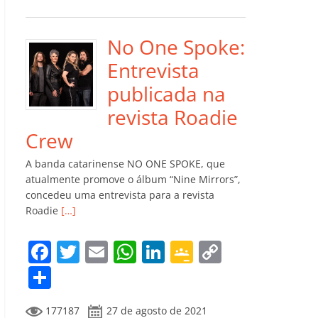
e
er
l
s
e
gl
y
m
b
A
dI
e
Li
p
o
p
n
Cl
n
ar
No One Spoke:
o
p
a
k
til
Entrevista
k
ss
h
publicada na
ro
ar
revista Roadie
o
Crew
m
A banda catarinense NO ONE SPOKE, que
atualmente promove o álbum “Nine Mirrors”,
concedeu uma entrevista para a revista
Roadie
[…]
F
T
E
W
Li
G
C
a
w
m
h
n
o
o
C
c
itt
ai
at
k
o
p
o
177187
27 de agosto de 2021