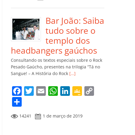
e
er
l
s
e
gl
y
m
b
A
dI
e
Li
p
o
p
n
Cl
n
ar
Bar João: Saiba
o
p
a
k
til
tudo sobre o
k
ss
h
templo dos
ro
ar
headbangers gaúchos
o
Consultando os textos especiais sobre o Rock
m
Pesado Gaúcho, presentes na trilogia “Tá no
Sangue! – A História do Rock
[…]
F
T
E
W
Li
G
C
a
w
m
h
n
o
o
C
c
itt
ai
at
k
o
p
o
14241
1 de março de 2019
e
er
l
s
e
gl
y
m
b
A
dI
e
Li
p