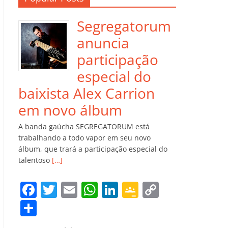
Segregatorum
anuncia
participação
especial do
baixista Alex Carrion
em novo álbum
A banda gaúcha SEGREGATORUM está
trabalhando a todo vapor em seu novo
álbum, que trará a participação especial do
talentoso
[…]
F
T
E
W
Li
G
C
a
w
m
h
n
o
o
C
c
itt
ai
at
k
o
p
o