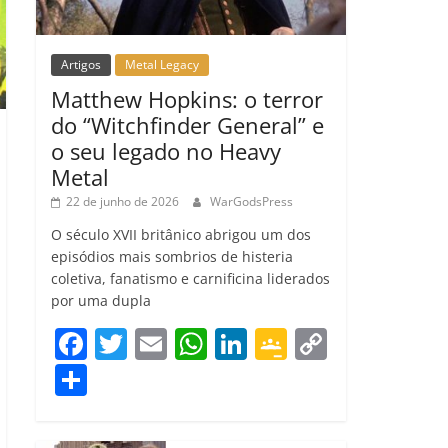
Artigos
Metal Legacy
Matthew Hopkins: o terror
do “Witchfinder General” e
o seu legado no Heavy
Metal
22 de junho de 2026
WarGodsPress
O século XVII britânico abrigou um dos
episódios mais sombrios de histeria
coletiva, fanatismo e carnificina liderados
por uma dupla
F
T
E
W
Li
G
C
a
w
m
h
n
o
o
C
c
itt
ai
at
k
o
p
o
e
er
l
s
e
gl
y
m