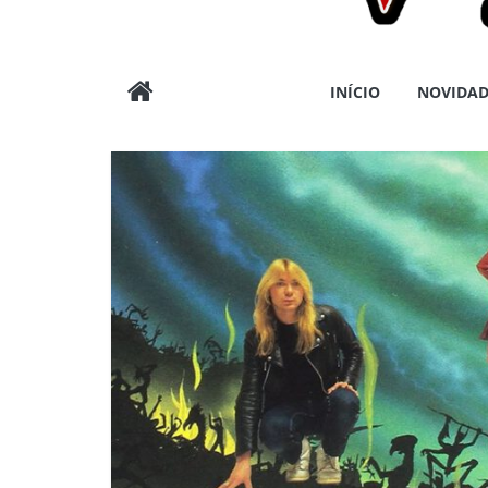
Wargods
INÍCIO
NOVIDAD
Press
Assessoria
e
Conteúdos