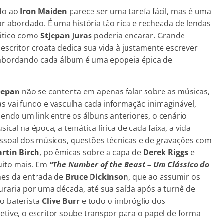
ado ao
Iron Maiden
parece ser uma tarefa fácil, mas é uma
 abordado. É uma história tão rica e recheada de lendas
nático como
Stjepan Juras
poderia encarar. Grande
escritor croata dedica sua vida à justamente escrever
os abordando cada álbum é uma epopeia épica de
jepan
não se contenta em apenas falar sobre as músicas,
s vai fundo e vasculha cada informação inimaginável,
zendo um link entre os álbuns anteriores, o cenário
sical na época, a temática lírica de cada faixa, a vida
ssoal dos músicos, questões técnicas e de gravações com
rti
n Birch
, polêmicas sobre a capa de
Derek Riggs
e
ito mais. Em
“The Number of the Beast – Um Clássico do
hes da entrada de
Bruce Dickinson
, que ao assumir os
duraria por uma década, até sua saída após a turnê de
o baterista
Clive Burr
e todo o imbróglio dos
ive, o escritor soube transpor para o papel de forma