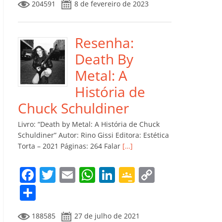
204591
8 de fevereiro de 2023
e
er
l
s
e
gl
y
m
b
A
dI
e
Li
p
o
p
n
Cl
n
ar
Resenha:
o
p
a
k
til
Death By
k
ss
h
Metal: A
ro
ar
História de
o
Chuck Schuldiner
m
Livro: “Death by Metal: A História de Chuck
Schuldiner” Autor: Rino Gissi Editora: Estética
Torta – 2021 Páginas: 264 Falar
[…]
F
T
E
W
Li
G
C
a
w
m
h
n
o
o
C
c
itt
ai
at
k
o
p
o
188585
27 de julho de 2021