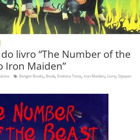
do livro “The Number of the
o Iron Maiden”
,
,
,
,
,
ários
Banger Books
Book
Estética Torta
Iron Maiden
Livro
Stjepan