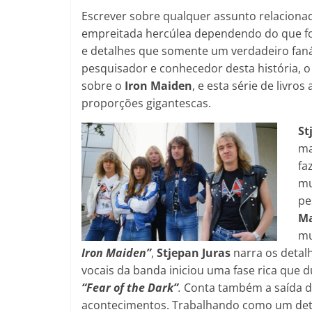
Escrever sobre qualquer assunto relacion
empreitada hercúlea dependendo do que for
e detalhes que somente um verdadeiro fa
pesquisador e conhecedor desta história, o 
sobre o
Iron
Maiden
, e esta série de livr
proporções gigantescas.
St
ma
fa
mu
pe
Ma
mu
Iron Maiden”
,
Stjepan Juras
narra os detal
vocais da banda iniciou uma fase rica que 
“Fear of the Dark”
.
Conta também a saída d
acontecimentos. Trabalhando como um detet