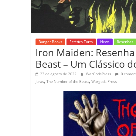
Banger Books
Estética Torta
News
Resenhas
Iron Maiden: Resenha 
Beast – Um Clássico d
23 de agosto de 2022
WarGodsPress
0 coment
,
,
Juras
The Number of the Beast
Wargods Press