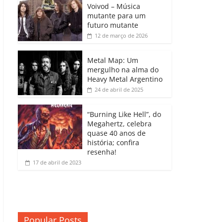
b
A
dI
e
Li
Voivod – Música
p
mutante para um
o
p
n
Cl
n
ar
futuro mutante
12 de março de 2026
o
p
a
k
til
k
ss
h
Metal Map: Um
ro
mergulho na alma do
ar
Heavy Metal Argentino
o
24 de abril de 2025
m
“Burning Like Hell”, do
Megahertz, celebra
quase 40 anos de
história; confira
resenha!
17 de abril de 2023
Popular Posts