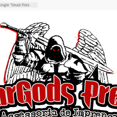
ingle “Dead Flies
á nas plataformas em
rge A. Romero
en detalha a
“Fly Rig” definitivo
estival Hell’s Heroes
vídeo de guitar & bass
e “Eclipse”, segundo
um “Dreaming”
tiona a
e a artificialidade
ngle e videoclipe de
s”
da gaúcha de Heavy
debut “Hellforge”