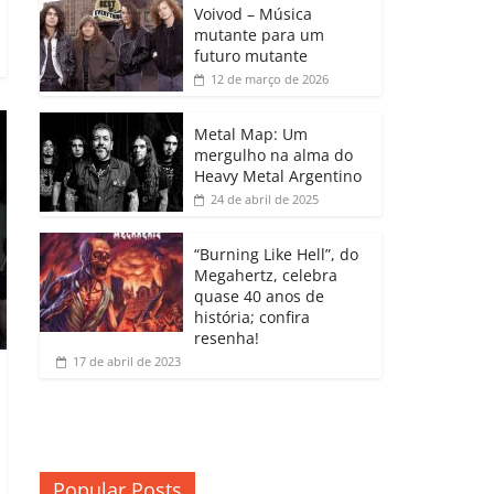
b
A
dI
e
Li
Voivod – Música
p
mutante para um
o
p
n
Cl
n
ar
futuro mutante
12 de março de 2026
o
p
a
k
til
k
ss
h
Metal Map: Um
ro
mergulho na alma do
ar
Heavy Metal Argentino
o
24 de abril de 2025
m
“Burning Like Hell”, do
Megahertz, celebra
quase 40 anos de
história; confira
resenha!
17 de abril de 2023
Popular Posts