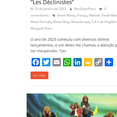
“Les Déclinistes”
25 de janeiro de 2023
WarGodsPress
0
,
,
comentários
Death Metal
França
Melodic Death Met
,
,
,
Metal Francês
Metal Map
Misanthrope
S.A.S de l'Argilièr
Wargods Press
O ano de 2023 começou com diversos ótimos
lançamentos, e um deles me chamou a atenção 
ser inesperado. “Les
F
T
E
W
Li
G
C
a
w
m
h
n
o
o
Ler mais
c
itt
ai
at
k
o
p
e
er
l
s
e
gl
y
b
A
dI
e
Li
o
p
n
Cl
n
t
o
p
a
k