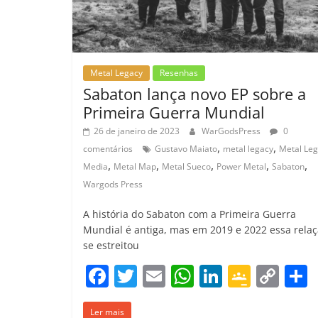
o
m
Metal Legacy
Resenhas
Sabaton lança novo EP sobre a
Primeira Guerra Mundial
26 de janeiro de 2023
WarGodsPress
0
,
,
comentários
Gustavo Maiato
metal legacy
Metal Le
,
,
,
,
,
Media
Metal Map
Metal Sueco
Power Metal
Sabaton
Wargods Press
A história do Sabaton com a Primeira Guerra
Mundial é antiga, mas em 2019 e 2022 essa rela
se estreitou
F
T
E
W
Li
G
C
a
w
m
h
n
o
o
Ler mais