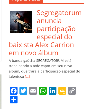
Segregatorum
anuncia
participação
especial do
baixista Alex Carrion
em novo álbum
A banda gaúcha SEGREGATORUM está
trabalhando a todo vapor em seu novo
álbum, que trará a participação especial do
talentoso
[…]
F
T
E
W
Li
G
C
a
w
m
h
n
o
o
C
c
itt
ai
at
k
o
p
o