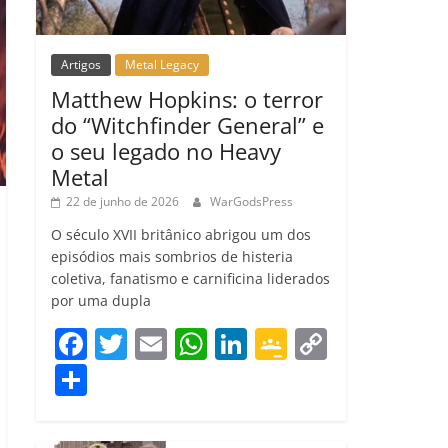
Artigos
Metal Legacy
Matthew Hopkins: o terror
do “Witchfinder General” e
o seu legado no Heavy
Metal
22 de junho de 2026
WarGodsPress
O século XVII britânico abrigou um dos
episódios mais sombrios de histeria
coletiva, fanatismo e carnificina liderados
por uma dupla
F
T
E
W
Li
G
C
a
w
m
h
n
o
o
C
c
itt
ai
at
k
o
p
o
e
er
l
s
e
gl
y
m