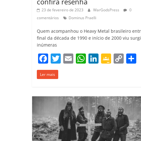
confira resenha
23 de fevereiro de 2023
WarGodsPress
0
comentários
Dominus Praelli
Quem acompanhou o Heavy Metal brasileiro entr
final da década de 1990 e início de 2000 viu surgi
inúmeras
F
T
E
W
Li
G
C
a
w
m
h
n
o
o
Ler mais
c
itt
ai
at
k
o
p
e
er
l
s
e
gl
y
b
A
dI
e
Li
o
p
n
Cl
n
t
o
p
a
k
k
ss
ro