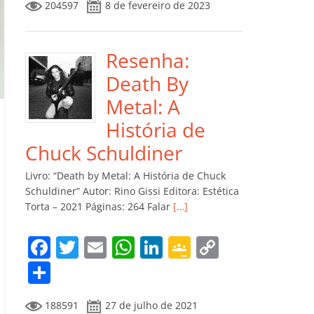
204597
8 de fevereiro de 2023
e
er
l
s
e
gl
y
m
b
A
dI
e
Li
p
o
p
n
Cl
n
ar
Resenha:
o
p
a
k
til
Death By
k
ss
h
Metal: A
ro
ar
História de
o
Chuck Schuldiner
m
Livro: “Death by Metal: A História de Chuck
Schuldiner” Autor: Rino Gissi Editora: Estética
Torta – 2021 Páginas: 264 Falar
[…]
F
T
E
W
Li
G
C
a
w
m
h
n
o
o
C
c
itt
ai
at
k
o
p
o
188591
27 de julho de 2021