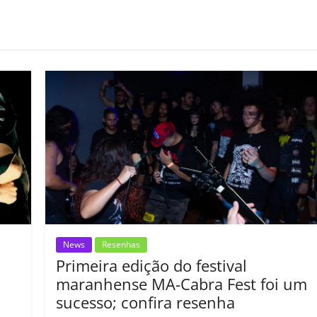
o
m
p
ar
il
h
ar
News
Resenhas
Primeira edição do festival
maranhense MA-Cabra Fest foi um
sucesso; confira resenha