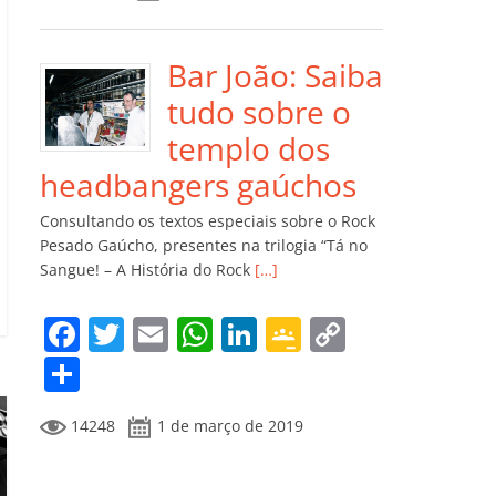
e
er
l
s
e
gl
y
m
b
A
dI
e
Li
p
o
p
n
Cl
n
ar
Bar João: Saiba
o
p
a
k
til
tudo sobre o
k
ss
h
templo dos
ro
ar
headbangers gaúchos
o
Consultando os textos especiais sobre o Rock
m
Pesado Gaúcho, presentes na trilogia “Tá no
Sangue! – A História do Rock
[…]
F
T
E
W
Li
G
C
a
w
m
h
n
o
o
C
c
itt
ai
at
k
o
p
o
14248
1 de março de 2019
e
er
l
s
e
gl
y
m
b
A
dI
e
Li
p