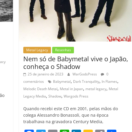
m
Metal Legacy
Resenhas
Nem só de Babymetal vive o Japão,
gacy
conheça o Shadow
25 de janeiro de 2023
WarGodsPress
0
,
,
,
comentários
Babymetal
Dark Tranquility
In Flames
,
,
,
Melodic Death Metal
Metal in Japan
metal legacy
Metal
,
,
ção
Legacy Media
Shadow
Wargods Press
Quando recebi este CD em 2001, pelas mãos do
C
colega Alessandro Bonassoli, que na época
o
trabalhava na gravadora Century Media,