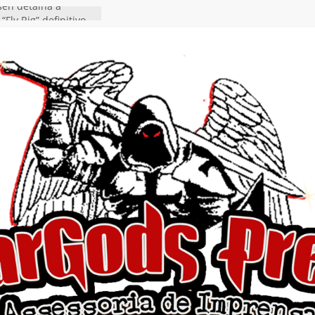
en detalha a
“Fly Rig” definitivo
estival Hell’s Heroes
vídeo de guitar & bass
e “Eclipse”, segundo
um “Dreaming”
nuncia show em
oite Autoral” e
mento do novo single
ro”
rra hiato de uma
 lançamento do EP
Ends, I Begin”
nça o single “Keep
l Alive!” e detalha
o novo álbum