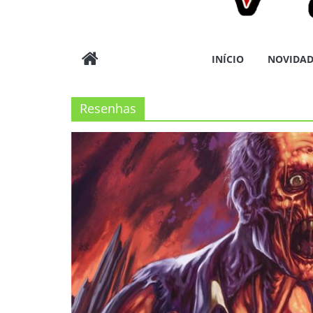
Wargods
INÍCIO
NOVIDAD
Press
Resenhas
Assessoria
e
Conteúdos