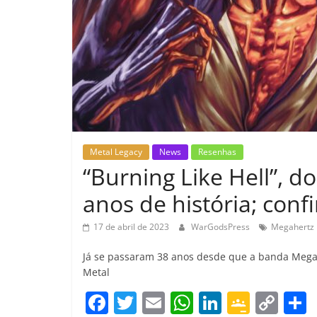
Metal Legacy
News
Resenhas
“Burning Like Hell”, d
anos de história; conf
17 de abril de 2023
WarGodsPress
Megahertz
Já se passaram 38 anos desde que a banda Megahe
Metal
F
T
E
W
Li
G
C