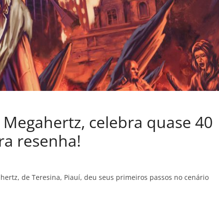
o Megahertz, celebra quase 40
ira resenha!
rtz, de Teresina, Piauí, deu seus primeiros passos no cenário
C