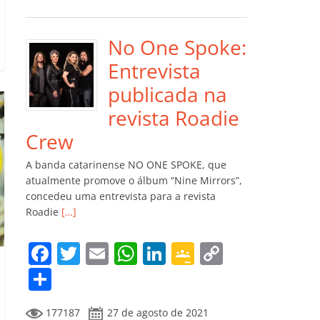
e
er
l
s
e
gl
y
m
b
A
dI
e
Li
p
o
p
n
Cl
n
ar
No One Spoke:
o
p
a
k
til
Entrevista
k
ss
h
publicada na
ro
ar
revista Roadie
o
Crew
m
A banda catarinense NO ONE SPOKE, que
atualmente promove o álbum “Nine Mirrors”,
concedeu uma entrevista para a revista
Roadie
[…]
F
T
E
W
Li
G
C
a
w
m
h
n
o
o
C
c
itt
ai
at
k
o
p
o
177187
27 de agosto de 2021