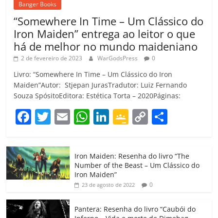
Banger Books
“Somewhere In Time – Um Clássico do
Iron Maiden” entrega ao leitor o que
há de melhor no mundo maideniano
2 de fevereiro de 2023
WarGodsPress
0
Livro: “Somewhere In Time – Um Clássico do Iron
Maiden”Autor: Stjepan JurasTradutor: Luiz Fernando
Souza SpósitoEditora: Estética Torta – 2020Páginas:
F
T
E
W
Li
G
C
C
a
w
m
h
n
o
o
o
c
itt
ai
at
k
o
p
m
Iron Maiden: Resenha do livro “The
e
er
l
s
e
gl
y
p
Number of the Beast – Um Clássico do
b
A
dI
e
Li
ar
Iron Maiden”
0
23 de agosto de 2022
o
p
n
Cl
n
til
o
p
a
k
h
Pantera: Resenha do livro “Caubói do