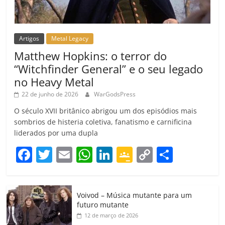
Artigos
Metal Legacy
Matthew Hopkins: o terror do
“Witchfinder General” e o seu legado
no Heavy Metal
22 de junho de 2026
WarGodsPress
O século XVII britânico abrigou um dos episódios mais
sombrios de histeria coletiva, fanatismo e carnificina
liderados por uma dupla
F
T
E
W
Li
G
C
C
a
w
m
h
n
o
o
o
c
itt
ai
at
k
o
p
m
Voivod – Música mutante para um
e
er
l
s
e
gl
y
p
futuro mutante
b
A
dI
e
Li
ar
12 de março de 2026