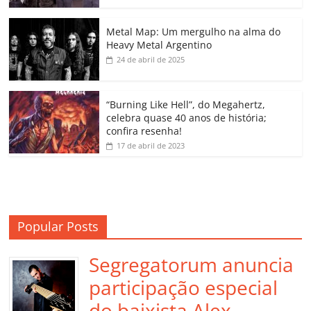
o
p
n
Cl
n
til
o
p
a
k
h
Metal Map: Um mergulho na alma do
Heavy Metal Argentino
k
ss
ar
24 de abril de 2025
ro
o
“Burning Like Hell”, do Megahertz,
m
celebra quase 40 anos de história;
confira resenha!
17 de abril de 2023
Popular Posts
Segregatorum anuncia
participação especial
do baixista Alex