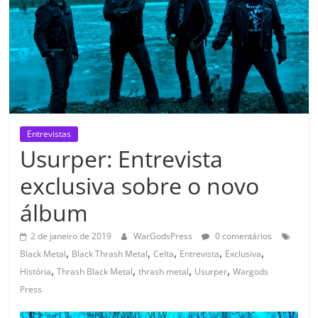
Entrevistas
Usurper: Entrevista
exclusiva sobre o novo
álbum
2 de janeiro de 2019
WarGodsPress
0 comentários
,
,
,
,
,
Black Metal
Black Thrash Metal
Celta
Entrevista
Exclusiva
,
,
,
,
História
Thrash Black Metal
thrash metal
Usurper
Wargods
Press