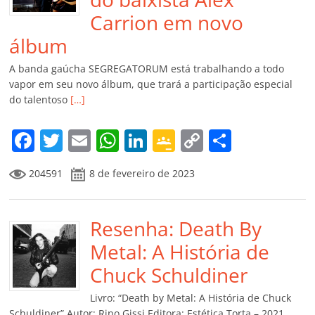
Carrion em novo
álbum
A banda gaúcha SEGREGATORUM está trabalhando a todo
vapor em seu novo álbum, que trará a participação especial
do talentoso
[…]
F
T
E
W
Li
G
C
C
a
w
m
h
n
o
o
o
204591
8 de fevereiro de 2023
c
itt
ai
at
k
o
p
m
e
er
l
s
e
gl
y
p
b
Resenha: Death By
A
dI
e
Li
ar
o
p
n
Cl
n
til
Metal: A História de
o
p
a
k
h
Chuck Schuldiner
k
ss
ar
Livro: “Death by Metal: A História de Chuck
Schuldiner” Autor: Rino Gissi Editora: Estética Torta – 2021