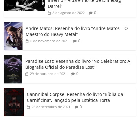
Inferno – Vida e morte de Dimebag
k
ss
ar
Darrel”
ro
0
8 de agosto de 2022
o
Andre Matos: Resenha do livro “Andre Matos – O
m
Maestro do Heavy Metal”
0
6 de novembro de 2021
Paradise Lost: Resenha do livro “No Celebration: A
Biografia Oficial do Paradise Lost”
0
29 de outubro de 2021
Cannnibal Corpse: Resenha do livro “Bíblia da
Carnificina”, lançado pela Estética Torta
0
26 de setembro de 2021