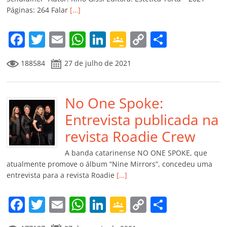
ro
Páginas: 264 Falar
[…]
o
m
F
T
E
W
Li
G
C
C
a
w
m
h
n
o
o
o
188584
27 de julho de 2021
c
itt
ai
at
k
o
p
m
e
er
l
s
e
gl
y
p
b
No One Spoke:
A
dI
e
Li
ar
o
p
n
Cl
n
til
Entrevista publicada na
o
p
a
k
h
revista Roadie Crew
k
ss
ar
A banda catarinense NO ONE SPOKE, que
ro
atualmente promove o álbum “Nine Mirrors”, concedeu uma
entrevista para a revista Roadie
[…]
o
m
F
T
E
W
Li
G
C
C
a
w
m
h
n
o
o
o