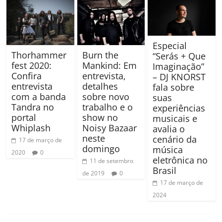
Especial
Thorhammer
Burn the
“Serás + Que
fest 2020:
Mankind: Em
Imaginação”
Confira
entrevista,
– DJ KNORST
entrevista
detalhes
fala sobre
com a banda
sobre novo
suas
Tandra no
trabalho e o
experiências
portal
show no
musicais e
Whiplash
Noisy Bazaar
avalia o
neste
cenário da
17 de março de
domingo
música
2020
0
eletrônica no
11 de setembro
Brasil
de 2019
0
17 de março de
2024