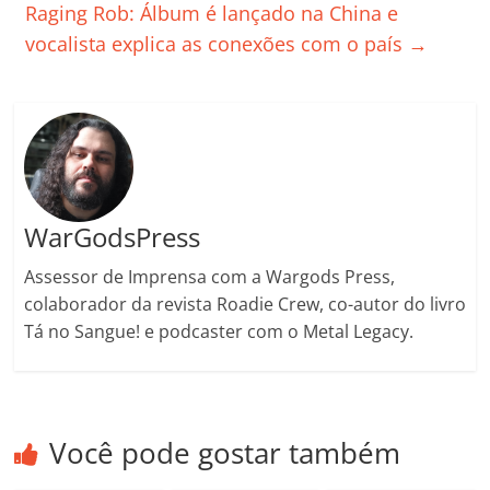
o
p
a
k
h
Raging Rob: Álbum é lançado na China e
k
ss
ar
vocalista explica as conexões com o país
→
ro
o
m
WarGodsPress
Assessor de Imprensa com a Wargods Press,
colaborador da revista Roadie Crew, co-autor do livro
Tá no Sangue! e podcaster com o Metal Legacy.
Você pode gostar também