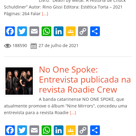
k
ss
ar
Livro: “Death by Metal: A História de Chuck
ro
Schuldiner” Autor: Rino Gissi Editora: Estética Torta – 2021
Páginas: 264 Falar
[…]
o
m
F
T
E
W
Li
G
C
C
a
w
m
h
n
o
o
o
188590
27 de julho de 2021
c
itt
ai
at
k
o
p
m
e
er
l
s
e
gl
y
p
b
No One Spoke:
A
dI
e
Li
ar
o
p
n
Cl
n
til
Entrevista publicada na
o
p
a
k
h
revista Roadie Crew
k
ss
ar
A banda catarinense NO ONE SPOKE, que
ro
atualmente promove o álbum “Nine Mirrors”, concedeu uma
entrevista para a revista Roadie
[…]
o
m
F
T
E
W
Li
G
C
C