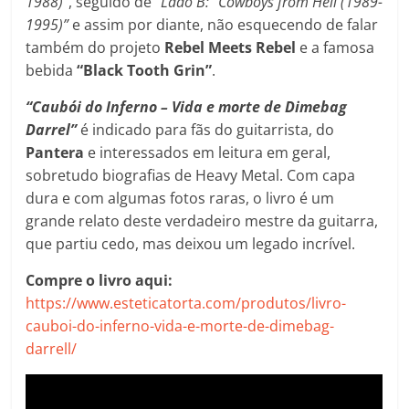
1988)”
, seguido de
“Lado B: “Cowboys from Hell (1989-
1995)”
e assim por diante, não esquecendo de falar
também do projeto
Rebel Meets Rebel
e a famosa
bebida
“Black Tooth Grin”
.
“Caubói do Inferno – Vida e morte de Dimebag
Darrel”
é indicado para fãs do guitarrista, do
Pantera
e interessados em leitura em geral,
sobretudo biografias de Heavy Metal. Com capa
dura e com algumas fotos raras, o livro é um
grande relato deste verdadeiro mestre da guitarra,
que partiu cedo, mas deixou um legado incrível.
Compre o livro aqui:
https://www.esteticatorta.com/produtos/livro-
cauboi-do-inferno-vida-e-morte-de-dimebag-
darrell/