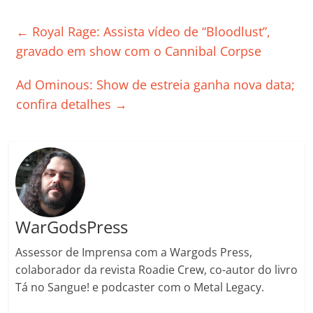
c
itt
ai
at
k
o
p
m
e
er
l
s
e
gl
y
p
←
Royal Rage: Assista vídeo de “Bloodlust”,
b
A
dI
e
Li
ar
gravado em show com o Cannibal Corpse
o
p
n
Cl
n
til
Ad Ominous: Show de estreia ganha nova data;
o
p
a
k
h
confira detalhes
→
k
ss
ar
ro
o
m
WarGodsPress
Assessor de Imprensa com a Wargods Press,
colaborador da revista Roadie Crew, co-autor do livro
Tá no Sangue! e podcaster com o Metal Legacy.