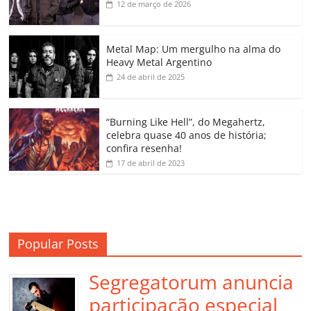
b
A
dI
e
Li
ar
12 de março de 2026
o
p
n
Cl
n
til
o
p
a
k
h
Metal Map: Um mergulho na alma do
Heavy Metal Argentino
k
ss
ar
24 de abril de 2025
ro
o
“Burning Like Hell”, do Megahertz,
m
celebra quase 40 anos de história;
confira resenha!
17 de abril de 2023
Popular Posts
Segregatorum anuncia
participação especial