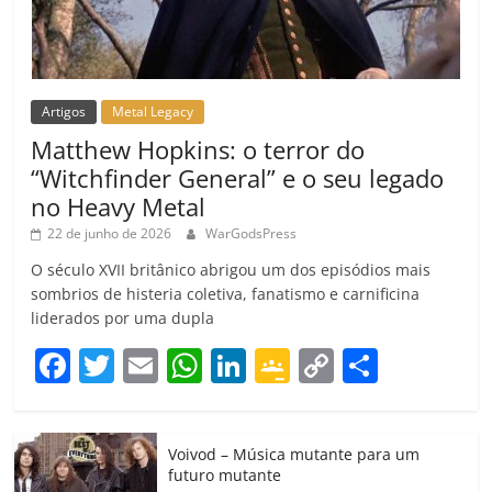
Artigos
Metal Legacy
Matthew Hopkins: o terror do
“Witchfinder General” e o seu legado
no Heavy Metal
22 de junho de 2026
WarGodsPress
O século XVII britânico abrigou um dos episódios mais
sombrios de histeria coletiva, fanatismo e carnificina
liderados por uma dupla
F
T
E
W
Li
G
C
C
a
w
m
h
n
o
o
o
c
itt
ai
at
k
o
p
m
Voivod – Música mutante para um
e
er
l
s
e
gl
y
p
futuro mutante