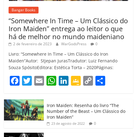
Banger Books
“Somewhere In Time – Um Clássico do
Iron Maiden” entrega ao leitor o que
há de melhor no mundo maideniano
2 de fevereiro de 2023
WarGodsPress
0
Livro: “Somewhere In Time – Um Clássico do Iron
Maiden”Autor: Stjepan JurasTradutor: Luiz Fernando
Souza SpósitoEditora: Estética Torta – 2020Páginas:
F
T
E
W
Li
G
C
C
a
w
m
h
n
o
o
o
c
itt
ai
at
k
o
p
m
Iron Maiden: Resenha do livro “The
e
er
l
s
e
gl
y
p
Number of the Beast – Um Clássico do
b
A
dI
e
Li
ar
Iron Maiden”
0
23 de agosto de 2022
o
p
n
Cl
n
til