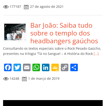
a
w
m
h
n
o
o
o
177187
27 de agosto de 2021
c
itt
ai
at
k
o
p
m
e
er
l
s
e
gl
y
p
b
Bar João: Saiba tudo
A
dI
e
Li
ar
o
p
n
Cl
n
til
sobre o templo dos
o
p
a
k
h
headbangers gaúchos
k
ss
ar
Consultando os textos especiais sobre o Rock Pesado Gaúcho,
ro
presentes na trilogia “Tá no Sangue! – A História do Rock
[…]
o
F
T
E
W
Li
G
C
C
m
a
w
m
h
n
o
o
o
14248
1 de março de 2019
c
itt
ai
at
k
o
p
m
e
er
l
s
e
gl
y
p
b
A
dI
e
Li
ar
o
p
n
Cl
n
til