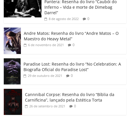
o
p
a
k
h
Pantera: Resenha do livro “Caubói do
Inferno – Vida e morte de Dimebag
k
ss
ar
Darrel”
ro
0
8 de agosto de 2022
o
Andre Matos: Resenha do livro “Andre Matos – O
m
Maestro do Heavy Metal”
0
6 de novembro de 2021
Paradise Lost: Resenha do livro “No Celebration: A
Biografia Oficial do Paradise Lost”
0
29 de outubro de 2021
Cannnibal Corpse: Resenha do livro “Bíblia da
Carnificina”, lançado pela Estética Torta
0
26 de setembro de 2021