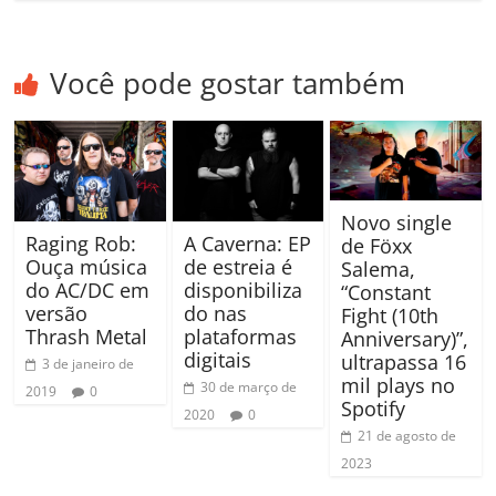
Você pode gostar também
Novo single
Raging Rob:
A Caverna: EP
de Föxx
Ouça música
de estreia é
Salema,
do AC/DC em
disponibiliza
“Constant
versão
do nas
Fight (10th
Thrash Metal
plataformas
Anniversary)”,
digitais
ultrapassa 16
3 de janeiro de
mil plays no
30 de março de
2019
0
Spotify
2020
0
21 de agosto de
2023