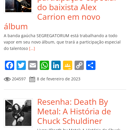
do baixista Alex
Carrion em novo
álbum
A banda gaúcha SEGREGATORUM está trabalhando a todo
vapor em seu novo álbum, que trará a participação especial
do talentoso
[…]
F
T
E
W
Li
G
C
C
a
w
m
h
n
o
o
o
204597
8 de fevereiro de 2023
c
itt
ai
at
k
o
p
m
e
er
l
s
e
gl
y
p
b
Resenha: Death By
A
dI
e
Li
ar
o
p
n
Cl
n
til
Metal: A História de
o
p
a
k
h
Chuck Schuldiner