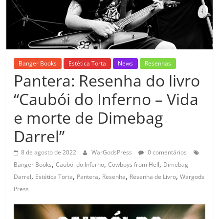
Banger Books
Estética Torta
News
Resenhas
Pantera: Resenha do livro
“Caubói do Inferno – Vida
e morte de Dimebag
Darrel”
8 de agosto de 2022
WarGodsPress
0 comentários
,
,
,
Banger Books
Caubói do Inferno
Cowboys from Hell
Dimebag
,
,
,
,
,
Darrel
Estética Torta
Pantera
Resenha
Resenha de Livro
Wargods
Press