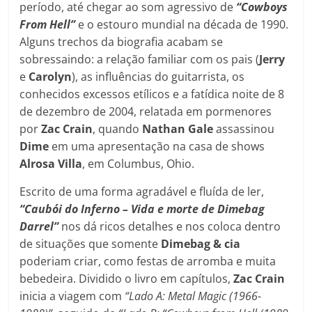
período, até chegar ao som agressivo de
“Cowboys
From Hell”
e o estouro mundial na década de 1990.
Alguns trechos da biografia acabam se
sobressaindo: a relação familiar com os pais (
Jerry
e
Carolyn
), as influências do guitarrista, os
conhecidos excessos etílicos e a fatídica noite de 8
de dezembro de 2004, relatada em pormenores
por
Zac Crain
, quando
Nathan Gale
assassinou
Dime
em uma apresentação na casa de shows
Alrosa Villa
, em Columbus, Ohio.
Escrito de uma forma agradável e fluída de ler,
“Caubói do Inferno – Vida e morte de Dimebag
Darrel”
nos dá ricos detalhes e nos coloca dentro
de situações que somente
Dimebag & cia
poderiam criar, como festas de arromba e muita
bebedeira. Dividido o livro em capítulos,
Zac Crain
inicia a viagem com
“Lado A: Metal Magic (1966-