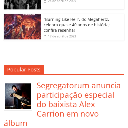
k
ss
ar
24 de abril de 2025
ro
o
“Burning Like Hell”, do Megahertz,
m
celebra quase 40 anos de história;
confira resenha!
17 de abril de 2023
Popular Posts
Segregatorum anuncia
participação especial
do baixista Alex
Carrion em novo
álbum