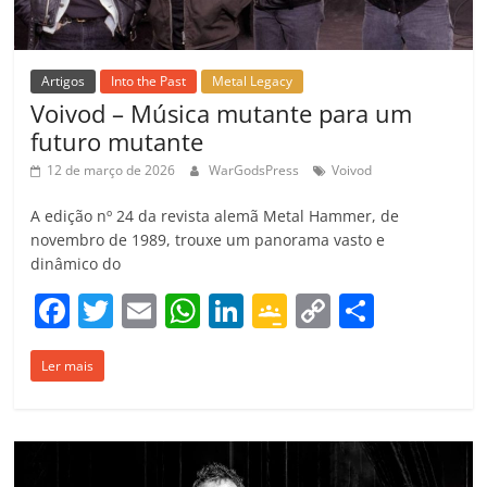
m
Artigos
Into the Past
Metal Legacy
Voivod – Música mutante para um
futuro mutante
12 de março de 2026
WarGodsPress
Voivod
A edição nº 24 da revista alemã Metal Hammer, de
novembro de 1989, trouxe um panorama vasto e
dinâmico do
F
T
E
W
Li
G
C
C
a
w
m
h
n
o
o
o
Ler mais
c
itt
ai
at
k
o
p
m
e
er
l
s
e
gl
y
p
b
A
dI
e
Li
ar
o
p
n
Cl
n
til