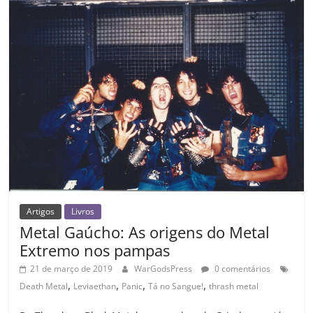
o
p
n
Cl
n
til
o
p
a
k
h
k
ss
ar
ro
o
m
Artigos
Livros
Metal Gaúcho: As origens do Metal
Extremo nos pampas
21 de março de 2019
WarGodsPress
0 comentários
,
,
,
,
Death Metal
Leviaethan
Panic
Tá no Sangue!
thrash metal