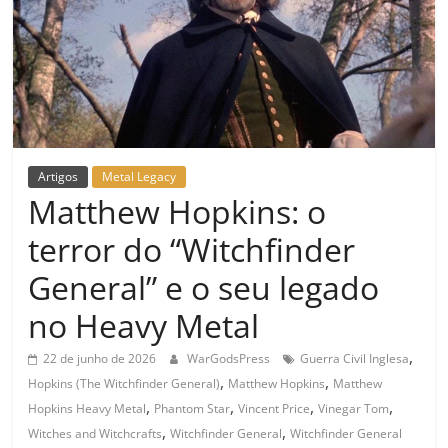
Artigos
Metal Legacy
Matthew Hopkins: o
terror do “Witchfinder
General” e o seu legado
no Heavy Metal
,
22 de junho de 2026
WarGodsPress
Guerra Civil Inglesa
,
,
Hopkins (The Witchfinder General)
Matthew Hopkins
Matthew
,
,
,
,
Hopkins Heavy Metal
Phantom Star
Vincent Price
Vinegar Tom
,
,
Witches and Witchcrafts
Witchfinder General
Witchfinder General