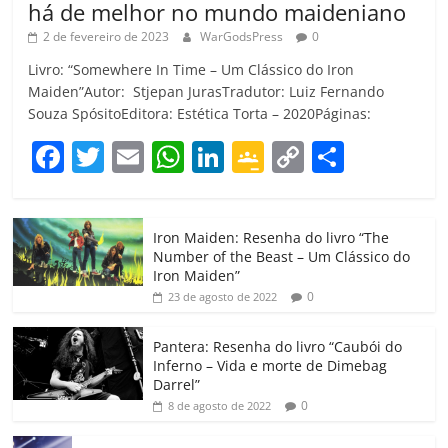
há de melhor no mundo maideniano
2 de fevereiro de 2023
WarGodsPress
0
Livro: “Somewhere In Time – Um Clássico do Iron
Maiden”Autor: Stjepan JurasTradutor: Luiz Fernando
Souza SpósitoEditora: Estética Torta – 2020Páginas:
F
T
E
W
Li
G
C
C
a
w
m
h
n
o
o
o
c
itt
ai
at
k
o
p
m
Iron Maiden: Resenha do livro “The
e
er
l
s
e
gl
y
p
Number of the Beast – Um Clássico do
b
A
dI
e
Li
ar
Iron Maiden”
0
23 de agosto de 2022
o
p
n
Cl
n
til
o
p
a
k
h
Pantera: Resenha do livro “Caubói do
Inferno – Vida e morte de Dimebag
k
ss
ar
Darrel”
ro
0
8 de agosto de 2022
o