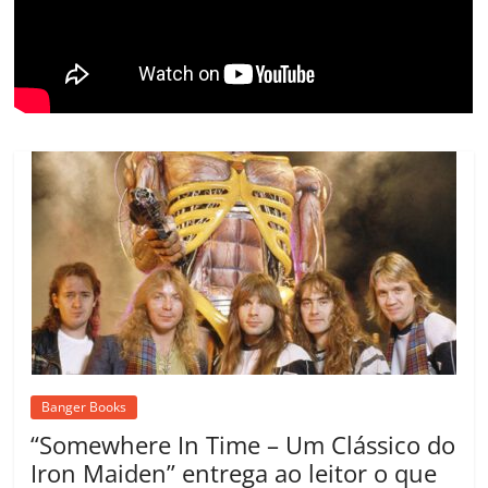
o
m
Banger Books
“Somewhere In Time – Um Clássico do
Iron Maiden” entrega ao leitor o que