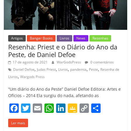
ro
o
m
Artigos
Banger Books
Livros
News
Resenhas
Resenha: Priest e o Diário do Ano da
Peste, de Daniel Defoe
17 de agosto de 2021
WarGodsPress
0 comentários
,
,
,
,
,
Daniel Defoe
Judas Priest
Livros
pandemia
Peste
Resenha de
,
Livros
Wargods Press
“Um diário do Ano da Peste” Daniel Defoe Editora: Artes e
Ofícios – 2014 Ela surgiu do nada, afetando as
F
T
E
W
Li
G
C
C
a
w
m
h
n
o
o
o
Ler mais
c
itt
ai
at
k
o
p
m