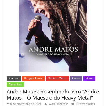
o
m
Artigos
Banger Books
Estética Torta
Livros
News
Resenhas
Andre Matos: Resenha do livro “Andre
Matos – O Maestro do Heavy Metal”
6 de novembro de 2021
WarGodsPress
0 comentários