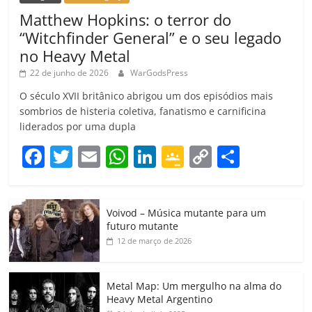
Matthew Hopkins: o terror do
“Witchfinder General” e o seu legado
no Heavy Metal
22 de junho de 2026
WarGodsPress
O século XVII britânico abrigou um dos episódios mais
sombrios de histeria coletiva, fanatismo e carnificina
liderados por uma dupla
F
T
E
W
Li
G
C
C
a
w
m
h
n
o
o
o
c
itt
ai
at
k
o
p
m
Voivod – Música mutante para um
e
er
l
s
e
gl
y
p
futuro mutante
b
A
dI
e
Li
ar
12 de março de 2026
o
p
n
Cl
n
til
o
p
a
k
h
Metal Map: Um mergulho na alma do
Heavy Metal Argentino