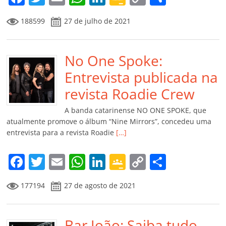
a
w
m
h
n
o
o
o
188599
27 de julho de 2021
c
itt
ai
at
k
o
p
m
e
er
l
s
e
gl
y
p
b
No One Spoke:
A
dI
e
Li
ar
o
p
n
Cl
n
til
Entrevista publicada na
o
p
a
k
h
revista Roadie Crew
k
ss
ar
A banda catarinense NO ONE SPOKE, que
ro
atualmente promove o álbum “Nine Mirrors”, concedeu uma
entrevista para a revista Roadie
[…]
o
m
F
T
E
W
Li
G
C
C
a
w
m
h
n
o
o
o
177194
27 de agosto de 2021
c
itt
ai
at
k
o
p
m
e
er
l
s
e
gl
y
p
Bar João: Saiba tudo