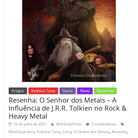
m
Artigos
Estética Torta
Livros
News
Resenhas
Resenha: O Senhor dos Metais – A
Influência de J.R.R. Tolkien no Rock &
Heavy Metal
10 de julho de 2021
WarGodsPress
0 comentários
,
,
,
,
,
Blind Guardian
Estética Torta
Livro
O Senhor dos Metais
Resenha