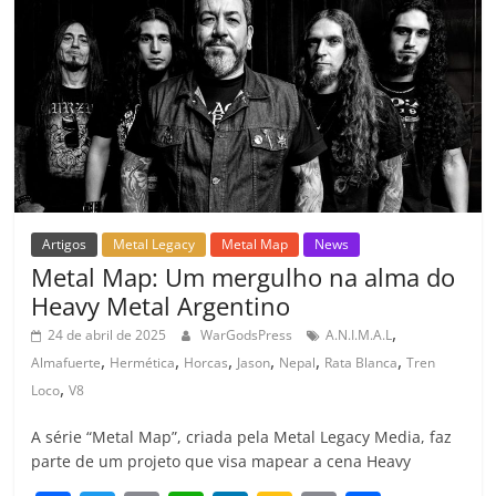
o
p
a
k
h
k
ss
ar
ro
o
m
Artigos
Metal Legacy
Metal Map
News
Metal Map: Um mergulho na alma do
Heavy Metal Argentino
,
24 de abril de 2025
WarGodsPress
A.N.I.M.A.L
,
,
,
,
,
,
Almafuerte
Hermética
Horcas
Jason
Nepal
Rata Blanca
Tren
,
Loco
V8
A série “Metal Map”, criada pela Metal Legacy Media, faz
parte de um projeto que visa mapear a cena Heavy