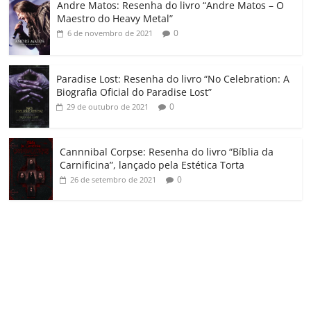
Andre Matos: Resenha do livro “Andre Matos – O
m
Maestro do Heavy Metal”
0
6 de novembro de 2021
Paradise Lost: Resenha do livro “No Celebration: A
Biografia Oficial do Paradise Lost”
0
29 de outubro de 2021
Cannnibal Corpse: Resenha do livro “Bíblia da
Carnificina”, lançado pela Estética Torta
0
26 de setembro de 2021