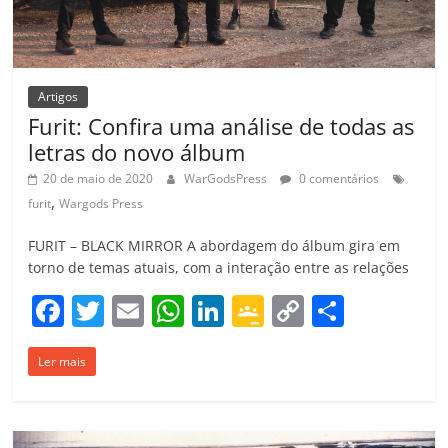
Artigos
Furit: Confira uma análise de todas as
letras do novo álbum
20 de maio de 2020
WarGodsPress
0 comentários
,
furit
Wargods Press
FURIT – BLACK MIRROR A abordagem do álbum gira em
torno de temas atuais, com a interação entre as relações
F
T
E
W
Li
G
C
C
a
w
m
h
n
o
o
o
Ler mais
c
itt
ai
at
k
o
p
m
e
er
l
s
e
gl
y
p
b
A
dI
e
Li
ar