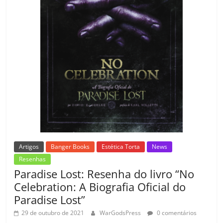
m
Artigos
Banger Books
Estética Torta
News
Resenhas
Paradise Lost: Resenha do livro “No
Celebration: A Biografia Oficial do
Paradise Lost”
29 de outubro de 2021
WarGodsPress
0 comentários