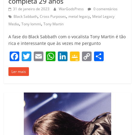
completa 29 anos
31 de janeiro de 2023
WarGodsPress
0 comentários
,
,
,
Black Sabbath
Cross Purposes
metal legacy
Metal Legacy
,
,
Media
Tony Iommi
Tony Martin
A fase do Black Sabbath com o vocalista Tony Martin é tão
rica e interessante que às vezes me pergunto
F
T
E
W
Li
G
C
C
a
w
m
h
n
o
o
o
Ler mais
c
itt
ai
at
k
o
p
m
e
er
l
s
e
gl
y
p
b
A
dI
e
Li
ar
o
p
n
Cl
n
til
o
p
a
k
h
k
ss
ar
ro