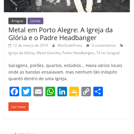
Artigos
Livros
Metal em Porto Alegre: A Igreja da
Glória e o Padre Headbanger
12 de março de 2019
WarGodsPress
0 comentários
,
,
,
Igreja da Glória
Metal Gaúcho
Padre Headbanger
Tá no Sangue!
Garagens, porões, quartos, estúdios… Havia vários locais
onde as bandas ensaiavam, mas nenhum tão inóspito
quanto dentro de uma Igreja.
F
T
E
W
Li
G
C
C
a
w
m
h
n
o
o
o
Ler mais
c
itt
ai
at
k
o
p
m
e
er
l
s
e
gl
y
p
b
A
dI
e
Li
ar