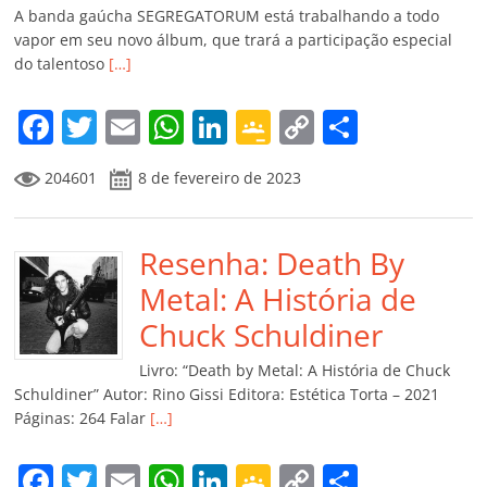
A banda gaúcha SEGREGATORUM está trabalhando a todo
vapor em seu novo álbum, que trará a participação especial
do talentoso
[…]
F
T
E
W
Li
G
C
C
a
w
m
h
n
o
o
o
204601
8 de fevereiro de 2023
c
itt
ai
at
k
o
p
m
e
er
l
s
e
gl
y
p
b
Resenha: Death By
A
dI
e
Li
ar
o
p
n
Cl
n
til
Metal: A História de
o
p
a
k
h
Chuck Schuldiner
k
ss
ar
Livro: “Death by Metal: A História de Chuck
ro
Schuldiner” Autor: Rino Gissi Editora: Estética Torta – 2021
Páginas: 264 Falar
[…]
o
m
F
T
E
W
Li
G
C
C