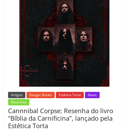
o
m
Artigos
Banger Books
Estética Torta
News
Resenhas
Cannnibal Corpse: Resenha do livro
“Bíblia da Carnificina”, lançado pela
Estética Torta