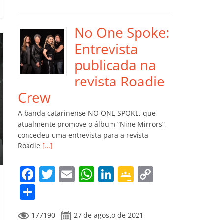
e
er
l
s
e
gl
y
m
b
A
dI
e
Li
p
o
p
n
Cl
n
ar
No One Spoke:
o
p
a
k
til
Entrevista
k
ss
h
publicada na
ro
ar
revista Roadie
o
Crew
m
A banda catarinense NO ONE SPOKE, que
atualmente promove o álbum “Nine Mirrors”,
concedeu uma entrevista para a revista
Roadie
[…]
F
T
E
W
Li
G
C
a
w
m
h
n
o
o
C
c
itt
ai
at
k
o
p
o
177190
27 de agosto de 2021