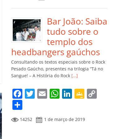
e
er
l
s
e
gl
y
m
b
A
dI
e
Li
p
o
p
n
Cl
n
ar
Bar João: Saiba
o
p
a
k
til
tudo sobre o
k
ss
h
templo dos
ro
ar
headbangers gaúchos
o
Consultando os textos especiais sobre o Rock
m
Pesado Gaúcho, presentes na trilogia “Tá no
Sangue! – A História do Rock
[…]
F
T
E
W
Li
G
C
a
w
m
h
n
o
o
C
c
itt
ai
at
k
o
p
o
14252
1 de março de 2019
e
er
l
s
e
gl
y
m
b
A
dI
e
Li
p