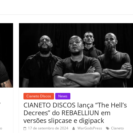
m
p
ar
il
h
ar
Cianeto DIscos
News
”
CIANETO DISCOS lança “The Hell’s
Decrees” do REBAELLIUN em
versões slipcase e digipack
to
17 de setembro de 2024
WarGodsPress
CIaneto