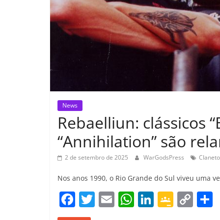
News
Rebaelliun: clássicos 
“Annihilation” são rel
2 de setembro de 2025
WarGodsPress
CIaneto
Nos anos 1990, o Rio Grande do Sul viveu uma v
F
T
E
W
Li
G
C
a
w
m
h
n
o
o