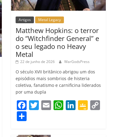
Artigos
Metal Legacy
Matthew Hopkins: o terror
do “Witchfinder General” e
o seu legado no Heavy
Metal
22 de junho de 2026
WarGodsPress
O século XVII britânico abrigou um dos
episódios mais sombrios de histeria
coletiva, fanatismo e carnificina liderados
por uma dupla
F
T
E
W
Li
G
C
a
w
m
h
n
o
o
C
c
itt
ai
at
k
o
p
o
e
er
l
s
e
gl
y
m