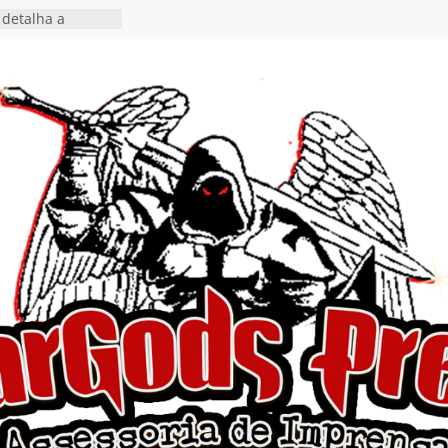
detalha a
 Rig” definitivo
ival Hell’s Heroes
tosth chega ao
ional em formato
o nas plataformas
cia show em
 Autoral” e
to do novo single
 hiato de uma
nçamento do EP
, I Begin”
 o single “Keep
live!” e detalha
ovo álbum