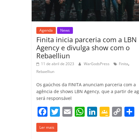
m
Agenda
News
Finita inicia parceria com a LBN
Agency e divulga show com o
Rebaelliun
,
11 de abril de 2023
WarGodsPress
Finita
Rebaelliun
Os gaúchos da FINITA anunciam parceria com a
agência de shows LBN Agency, que a partir de a
será responsável
F
T
E
W
Li
G
C
a
w
m
h
n
o
o
Ler mais
c
itt
ai
at
k
o
p