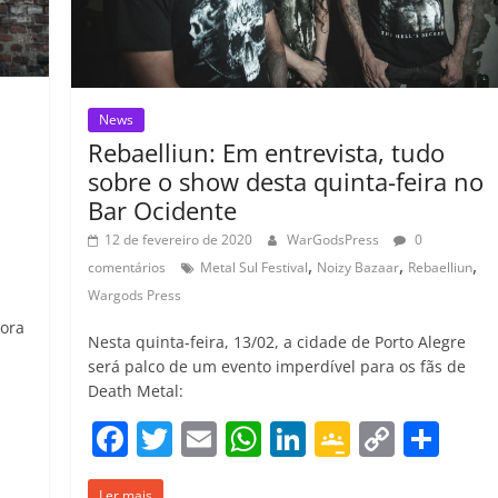
m
News
Rebaelliun: Em entrevista, tudo
sobre o show desta quinta-feira no
Bar Ocidente
12 de fevereiro de 2020
WarGodsPress
0
,
,
,
comentários
Metal Sul Festival
Noizy Bazaar
Rebaelliun
Wargods Press
gora
Nesta quinta-feira, 13/02, a cidade de Porto Alegre
será palco de um evento imperdível para os fãs de
C
Death Metal:
o
F
T
E
W
Li
G
C
C
m
a
w
m
h
n
o
o
o
Ler mais