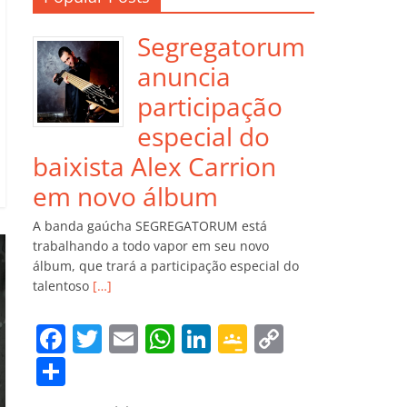
Segregatorum
anuncia
participação
especial do
baixista Alex Carrion
em novo álbum
A banda gaúcha SEGREGATORUM está
trabalhando a todo vapor em seu novo
álbum, que trará a participação especial do
talentoso
[…]
F
T
E
W
Li
G
C
a
w
m
h
n
o
o
C
c
itt
ai
at
k
o
p
o