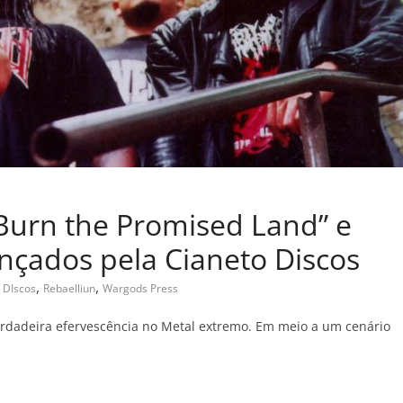
“Burn the Promised Land” e
ançados pela Cianeto Discos
,
,
 DIscos
Rebaelliun
Wargods Press
erdadeira efervescência no Metal extremo. Em meio a um cenário
C
o