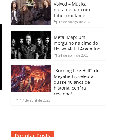
b
A
dI
e
Li
Voivod – Música
p
mutante para um
o
p
n
Cl
n
ar
futuro mutante
12 de março de 2026
o
p
a
k
til
k
ss
h
Metal Map: Um
ro
mergulho na alma do
ar
Heavy Metal Argentino
o
24 de abril de 2025
m
“Burning Like Hell”, do
Megahertz, celebra
quase 40 anos de
história; confira
resenha!
17 de abril de 2023
Popular Posts