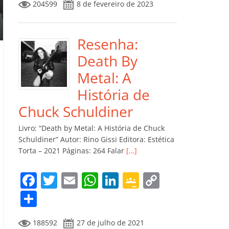
204599
8 de fevereiro de 2023
e
er
l
s
e
gl
y
m
b
A
dI
e
Li
p
o
p
n
Cl
n
ar
Resenha:
o
p
a
k
til
Death By
k
ss
h
Metal: A
ro
ar
História de
o
Chuck Schuldiner
m
Livro: “Death by Metal: A História de Chuck
Schuldiner” Autor: Rino Gissi Editora: Estética
Torta – 2021 Páginas: 264 Falar
[…]
F
T
E
W
Li
G
C
a
w
m
h
n
o
o
C
c
itt
ai
at
k
o
p
o
188592
27 de julho de 2021