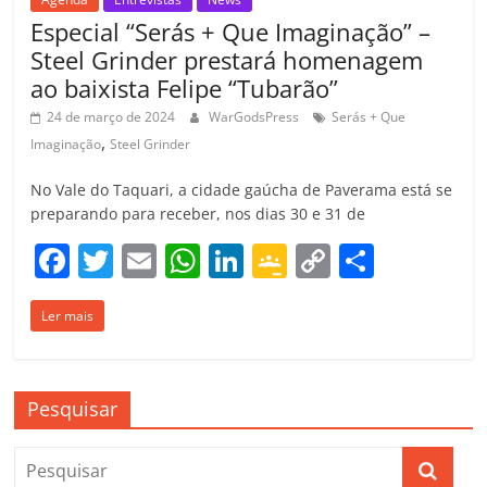
Especial “Serás + Que Imaginação” –
Steel Grinder prestará homenagem
ao baixista Felipe “Tubarão”
24 de março de 2024
WarGodsPress
Serás + Que
,
Imaginação
Steel Grinder
No Vale do Taquari, a cidade gaúcha de Paverama está se
preparando para receber, nos dias 30 e 31 de
F
T
E
W
Li
G
C
C
a
w
m
h
n
o
o
o
Ler mais
c
itt
ai
at
k
o
p
m
e
er
l
s
e
gl
y
p
b
A
dI
e
Li
ar
Pesquisar
o
p
n
Cl
n
til
o
p
a
k
h