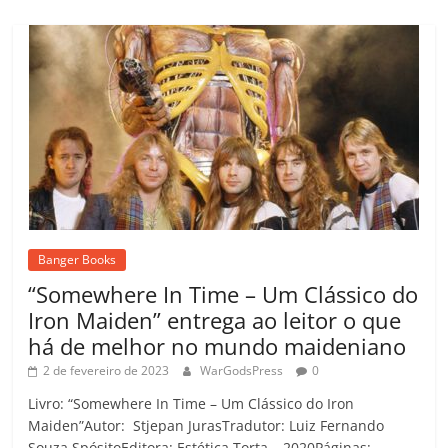
Banger Books
“Somewhere In Time – Um Clássico do
Iron Maiden” entrega ao leitor o que
há de melhor no mundo maideniano
2 de fevereiro de 2023
WarGodsPress
0
Livro: “Somewhere In Time – Um Clássico do Iron
Maiden”Autor: Stjepan JurasTradutor: Luiz Fernando
Souza SpósitoEditora: Estética Torta – 2020Páginas: