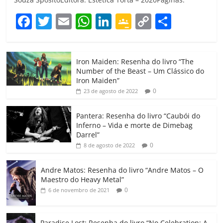
F
T
E
W
Li
G
C
C
a
w
m
h
n
o
o
o
c
itt
ai
at
k
o
p
m
Iron Maiden: Resenha do livro “The
e
er
l
s
e
gl
y
p
Number of the Beast – Um Clássico do
b
A
dI
e
Li
ar
Iron Maiden”
0
23 de agosto de 2022
o
p
n
Cl
n
til
o
p
a
k
h
Pantera: Resenha do livro “Caubói do
Inferno – Vida e morte de Dimebag
k
ss
ar
Darrel”
ro
0
8 de agosto de 2022
o
Andre Matos: Resenha do livro “Andre Matos – O
m
Maestro do Heavy Metal”
0
6 de novembro de 2021
Paradise Lost: Resenha do livro “No Celebration: A