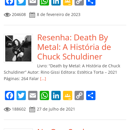
F
T
E
W
Li
G
C
C
a
w
m
h
n
o
o
o
204608
8 de fevereiro de 2023
c
itt
ai
at
k
o
p
m
e
er
l
s
e
gl
y
p
b
Resenha: Death By
A
dI
e
Li
ar
o
p
n
Cl
n
til
Metal: A História de
o
p
a
k
h
Chuck Schuldiner
k
ss
ar
Livro: “Death by Metal: A História de Chuck
ro
Schuldiner” Autor: Rino Gissi Editora: Estética Torta – 2021
Páginas: 264 Falar
[…]
o
m
F
T
E
W
Li
G
C
C
a
w
m
h
n
o
o
o
188602
27 de julho de 2021
c
itt
ai
at
k
o
p
m
e
er
l
s
e
gl
y
p