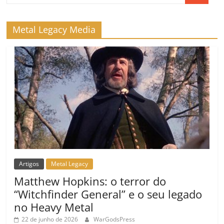
k
ss
ar
ro
Metal Legacy Media
o
m
Artigos
Metal Legacy
Matthew Hopkins: o terror do
“Witchfinder General” e o seu legado
no Heavy Metal
22 de junho de 2026
WarGodsPress