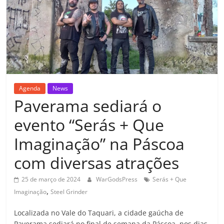
Agenda
News
Paverama sediará o
evento “Serás + Que
Imaginação” na Páscoa
com diversas atrações
25 de março de 2024
WarGodsPress
Serás + Que
,
Imaginação
Steel Grinder
Localizada no Vale do Taquari, a cidade gaúcha de
Paverama sediará no final de semana da Páscoa, nos dias