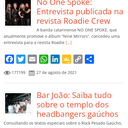
b
No One Spoke:
A
dI
e
Li
ar
o
p
n
Cl
n
til
Entrevista publicada na
o
p
a
k
h
revista Roadie Crew
k
ss
ar
A banda catarinense NO ONE SPOKE, que
ro
atualmente promove o álbum “Nine Mirrors”, concedeu uma
entrevista para a revista Roadie
[…]
o
m
F
T
E
W
Li
G
C
C
a
w
m
h
n
o
o
o
177199
27 de agosto de 2021
c
itt
ai
at
k
o
p
m
e
er
l
s
e
gl
y
p
b
Bar João: Saiba tudo
A
dI
e
Li
ar
o
p
n
Cl
n
til
sobre o templo dos
o
p
a
k
h
headbangers gaúchos
k
ss
ar
Consultando os textos especiais sobre o Rock Pesado Gaúcho,