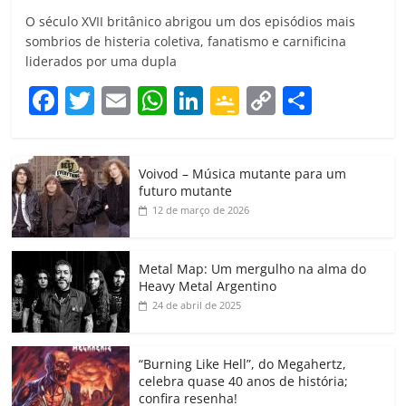
O século XVII britânico abrigou um dos episódios mais
sombrios de histeria coletiva, fanatismo e carnificina
liderados por uma dupla
F
T
E
W
Li
G
C
C
a
w
m
h
n
o
o
o
c
itt
ai
at
k
o
p
m
Voivod – Música mutante para um
e
er
l
s
e
gl
y
p
futuro mutante
b
A
dI
e
Li
ar
12 de março de 2026
o
p
n
Cl
n
til
o
p
a
k
h
Metal Map: Um mergulho na alma do
Heavy Metal Argentino
k
ss
ar
24 de abril de 2025
ro
o
“Burning Like Hell”, do Megahertz,
m
celebra quase 40 anos de história;
confira resenha!