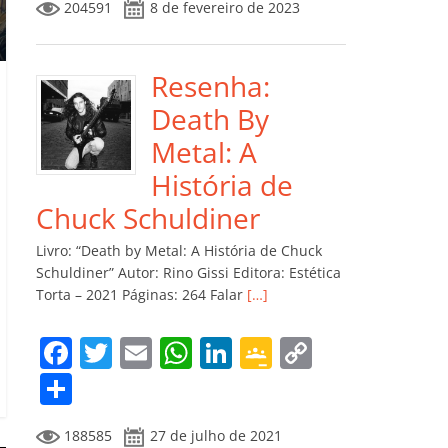
204591
8 de fevereiro de 2023
e
er
l
s
e
gl
y
m
b
A
dI
e
Li
p
o
p
n
Cl
n
ar
Resenha:
o
p
a
k
til
Death By
k
ss
h
Metal: A
ro
ar
História de
o
Chuck Schuldiner
m
Livro: “Death by Metal: A História de Chuck
Schuldiner” Autor: Rino Gissi Editora: Estética
Torta – 2021 Páginas: 264 Falar
[…]
F
T
E
W
Li
G
C
a
w
m
h
n
o
o
C
c
itt
ai
at
k
o
p
o
188585
27 de julho de 2021