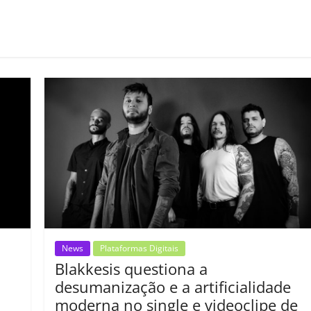
o
m
p
ar
il
h
ar
News
Plataformas Digitais
Blakkesis questiona a
desumanização e a artificialidade
moderna no single e videoclipe de