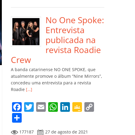
e
er
l
s
e
gl
y
m
b
A
dI
e
Li
p
o
p
n
Cl
n
ar
No One Spoke:
o
p
a
k
til
Entrevista
k
ss
h
publicada na
ro
ar
revista Roadie
o
Crew
m
A banda catarinense NO ONE SPOKE, que
atualmente promove o álbum “Nine Mirrors”,
concedeu uma entrevista para a revista
Roadie
[…]
F
T
E
W
Li
G
C
a
w
m
h
n
o
o
C
c
itt
ai
at
k
o
p
o
177187
27 de agosto de 2021