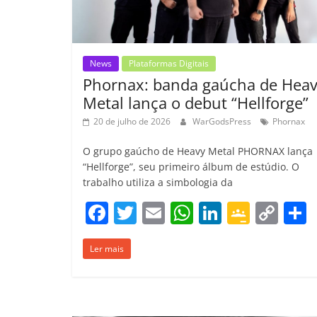
o
m
News
Plataformas Digitais
Phornax: banda gaúcha de Hea
Metal lança o debut “Hellforge”
20 de julho de 2026
WarGodsPress
Phornax
O grupo gaúcho de Heavy Metal PHORNAX lança
“Hellforge”, seu primeiro álbum de estúdio. O
trabalho utiliza a simbologia da
F
T
E
W
Li
G
C
a
w
m
h
n
o
o
Ler mais
c
itt
ai
at
k
o
p
e
er
l
s
e
gl
y
b
A
dI
e
Li