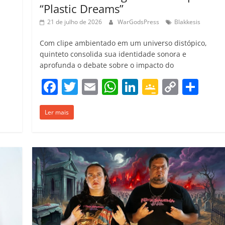
“Plastic Dreams”
21 de julho de 2026
WarGodsPress
Blakkesis
Com clipe ambientado em um universo distópico,
quinteto consolida sua identidade sonora e
aprofunda o debate sobre o impacto do
C
F
T
E
W
Li
G
C
C
o
a
w
m
h
n
o
o
o
m
Ler mais
c
itt
ai
at
k
o
p
m
p
e
er
l
s
e
gl
y
p
ar
b
A
dI
e
Li
ar
il
o
p
n
Cl
n
til
h
o
p
a
k
h
ar
k
ss
ar
ro