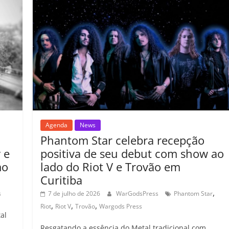
b
A
dI
e
Li
ar
il
o
p
n
Cl
n
til
h
o
p
a
k
h
ar
k
ss
ar
ro
o
m
Agenda
News
Phantom Star celebra recepção
 e
positiva de seu debut com show ao
mo
lado do Riot V e Trovão em
Curitiba
,
s
7 de julho de 2026
WarGodsPress
Phantom Star
,
,
,
Riot
Riot V
Trovão
Wargods Press
al
Resgatando a essência do Metal tradicional com