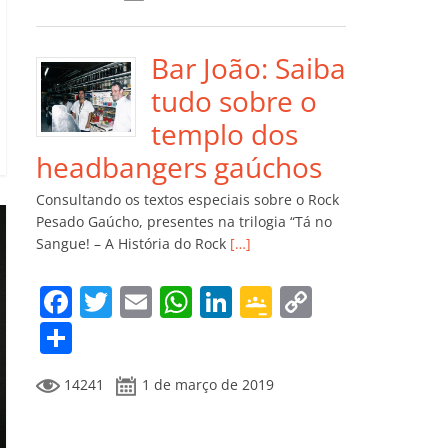
e
er
l
s
e
gl
y
m
b
A
dI
e
Li
p
o
p
n
Cl
n
ar
Bar João: Saiba
o
p
a
k
til
tudo sobre o
k
ss
h
templo dos
ro
ar
headbangers gaúchos
o
Consultando os textos especiais sobre o Rock
m
Pesado Gaúcho, presentes na trilogia “Tá no
Sangue! – A História do Rock
[…]
F
T
E
W
Li
G
C
a
w
m
h
n
o
o
C
c
itt
ai
at
k
o
p
o
14241
1 de março de 2019
e
er
l
s
e
gl
y
m
b
A
dI
e
Li
p