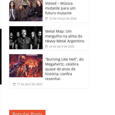
b
A
dI
e
Li
Voivod – Música
p
mutante para um
o
p
n
Cl
n
ar
futuro mutante
12 de março de 2026
o
p
a
k
til
k
ss
h
Metal Map: Um
ro
mergulho na alma do
ar
Heavy Metal Argentino
o
24 de abril de 2025
m
“Burning Like Hell”, do
Megahertz, celebra
quase 40 anos de
história; confira
resenha!
17 de abril de 2023
Popular Posts