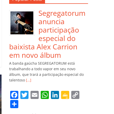
Segregatorum
anuncia
participação
especial do
baixista Alex Carrion
em novo álbum
A banda gaúcha SEGREGATORUM está
trabalhando a todo vapor em seu novo
álbum, que trará a participação especial do
talentoso
[…]
F
T
E
W
Li
G
C
a
w
m
h
n
o
o
C
c
itt
ai
at
k
o
p
o