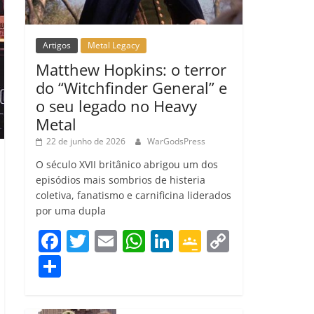
Artigos
Metal Legacy
Matthew Hopkins: o terror
do “Witchfinder General” e
o seu legado no Heavy
Metal
22 de junho de 2026
WarGodsPress
O século XVII britânico abrigou um dos
episódios mais sombrios de histeria
coletiva, fanatismo e carnificina liderados
por uma dupla
F
T
E
W
Li
G
C
a
w
m
h
n
o
o
C
c
itt
ai
at
k
o
p
o
e
er
l
s
e
gl
y
m