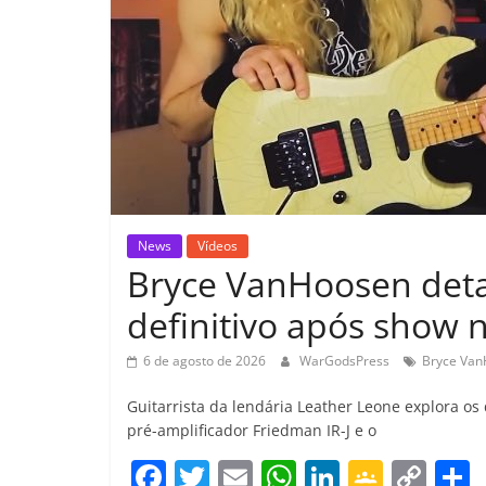
News
Vídeos
Bryce VanHoosen detal
definitivo após show n
6 de agosto de 2026
WarGodsPress
Bryce Va
Guitarrista da lendária Leather Leone explora o
pré-amplificador Friedman IR-J e o
F
T
E
W
Li
G
C