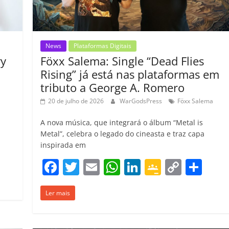
o
m
News
Plataformas Digitais
vy
Föxx Salema: Single “Dead Flies
Rising” já está nas plataformas em
tributo a George A. Romero
20 de julho de 2026
WarGodsPress
Föxx Salema
A nova música, que integrará o álbum “Metal is
Metal”, celebra o legado do cineasta e traz capa
inspirada em
C
F
T
E
W
Li
G
C
C
o
a
w
m
h
n
o
o
o
m
Ler mais
c
itt
ai
at
k
o
p
m
p
e
er
l
s
e
gl
y
p
ar