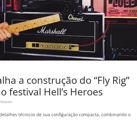
ha a construção do “Fly Rig”
o festival Hell’s Heroes
nHoosen
s detalhes técnicos de sua configuração compacta, combinando o
C