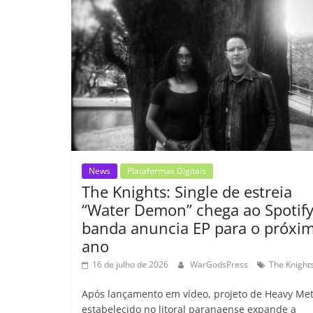
o
p
n
Cl
n
t
o
p
a
k
k
ss
ro
o
m
News
Plataformas Digitais
The Knights: Single de estreia
“Water Demon” chega ao Spotify
banda anuncia EP para o próxi
ano
16 de julho de 2026
WarGodsPress
The Knight
Após lançamento em vídeo, projeto de Heavy Met
estabelecido no litoral paranaense expande a