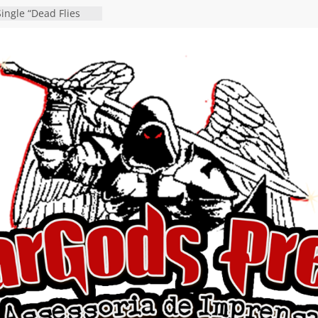
ingle “Dead Flies
á nas plataformas em
rge A. Romero
en detalha a
“Fly Rig” definitivo
estival Hell’s Heroes
vídeo de guitar & bass
e “Eclipse”, segundo
um “Dreaming”
tiona a
e a artificialidade
ngle e videoclipe de
s”
da gaúcha de Heavy
debut “Hellforge”