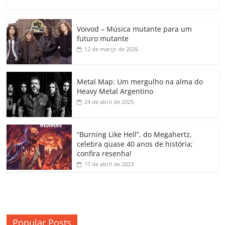
a
w
m
h
n
o
o
o
c
itt
ai
at
k
o
p
m
Voivod – Música mutante para um
e
er
l
s
e
gl
y
p
futuro mutante
b
A
dI
e
Li
ar
12 de março de 2026
o
p
n
Cl
n
til
o
p
a
k
h
Metal Map: Um mergulho na alma do
Heavy Metal Argentino
k
ss
ar
24 de abril de 2025
ro
o
“Burning Like Hell”, do Megahertz,
m
celebra quase 40 anos de história;
confira resenha!
17 de abril de 2023
Popular Posts