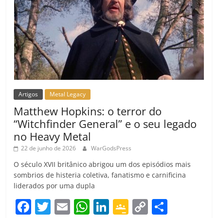
o
m
Artigos
Metal Legacy
Matthew Hopkins: o terror do
“Witchfinder General” e o seu legado
no Heavy Metal
22 de junho de 2026
WarGodsPress
O século XVII britânico abrigou um dos episódios mais
sombrios de histeria coletiva, fanatismo e carnificina
liderados por uma dupla
F
T
E
W
Li
G
C
C