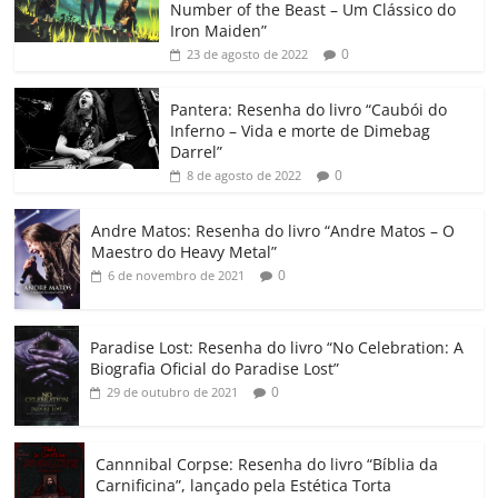
e
er
l
s
e
gl
y
p
Number of the Beast – Um Clássico do
b
A
dI
e
Li
ar
Iron Maiden”
0
23 de agosto de 2022
o
p
n
Cl
n
til
o
p
a
k
h
Pantera: Resenha do livro “Caubói do
Inferno – Vida e morte de Dimebag
k
ss
ar
Darrel”
ro
0
8 de agosto de 2022
o
Andre Matos: Resenha do livro “Andre Matos – O
m
Maestro do Heavy Metal”
0
6 de novembro de 2021
Paradise Lost: Resenha do livro “No Celebration: A
Biografia Oficial do Paradise Lost”
0
29 de outubro de 2021
Cannnibal Corpse: Resenha do livro “Bíblia da
Carnificina”, lançado pela Estética Torta