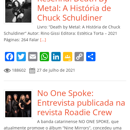
o
p
n
Cl
n
til
Metal: A História de
o
p
a
k
h
Chuck Schuldiner
k
ss
ar
Livro: “Death by Metal: A História de Chuck
ro
Schuldiner” Autor: Rino Gissi Editora: Estética Torta – 2021
Páginas: 264 Falar
[…]
o
m
F
T
E
W
Li
G
C
C
a
w
m
h
n
o
o
o
188602
27 de julho de 2021
c
itt
ai
at
k
o
p
m
e
er
l
s
e
gl
y
p
b
No One Spoke:
A
dI
e
Li
ar
o
p
n
Cl
n
til
Entrevista publicada na
o
p
a
k
h
revista Roadie Crew
k
ss
ar
A banda catarinense NO ONE SPOKE, que
atualmente promove o álbum “Nine Mirrors”, concedeu uma