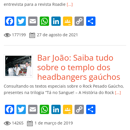
ro
entrevista para a revista Roadie
[…]
o
m
F
T
E
W
Li
G
C
C
a
w
m
h
n
o
o
o
177199
27 de agosto de 2021
c
itt
ai
at
k
o
p
m
e
er
l
s
e
gl
y
p
b
Bar João: Saiba tudo
A
dI
e
Li
ar
o
p
n
Cl
n
til
sobre o templo dos
o
p
a
k
h
headbangers gaúchos
k
ss
ar
Consultando os textos especiais sobre o Rock Pesado Gaúcho,
ro
presentes na trilogia “Tá no Sangue! – A História do Rock
[…]
o
F
T
E
W
Li
G
C
C
m
a
w
m
h
n
o
o
o
14265
1 de março de 2019
c
itt
ai
at
k
o
p
m