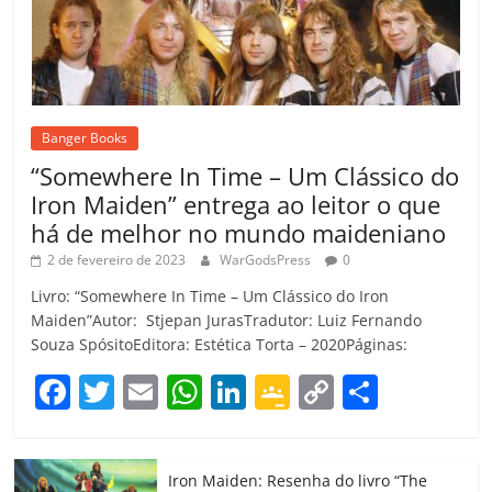
Banger Books
“Somewhere In Time – Um Clássico do
Iron Maiden” entrega ao leitor o que
há de melhor no mundo maideniano
2 de fevereiro de 2023
WarGodsPress
0
Livro: “Somewhere In Time – Um Clássico do Iron
Maiden”Autor: Stjepan JurasTradutor: Luiz Fernando
Souza SpósitoEditora: Estética Torta – 2020Páginas:
F
T
E
W
Li
G
C
C
a
w
m
h
n
o
o
o
c
itt
ai
at
k
o
p
m
Iron Maiden: Resenha do livro “The