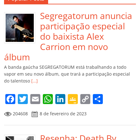
Segregatorum anuncia
participação especial
do baixista Alex
Carrion em novo
álbum
A banda gaúcha SEGREGATORUM está trabalhando a todo
vapor em seu novo álbum, que trará a participação especial
do talentoso
[…]
F
T
E
W
Li
G
C
C
a
w
m
h
n
o
o
o
204608
8 de fevereiro de 2023
c
itt
ai
at
k
o
p
m
e
er
l
s
e
gl
y
p
b
Resenha: Death By
A
dI
e
Li
ar