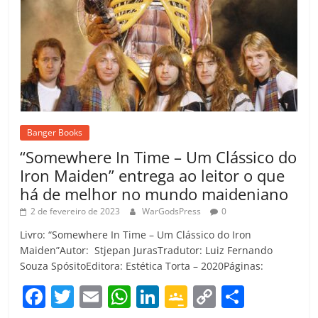
Banger Books
“Somewhere In Time – Um Clássico do
Iron Maiden” entrega ao leitor o que
há de melhor no mundo maideniano
2 de fevereiro de 2023
WarGodsPress
0
Livro: “Somewhere In Time – Um Clássico do Iron
Maiden”Autor: Stjepan JurasTradutor: Luiz Fernando
Souza SpósitoEditora: Estética Torta – 2020Páginas:
F
T
E
W
Li
G
C
C