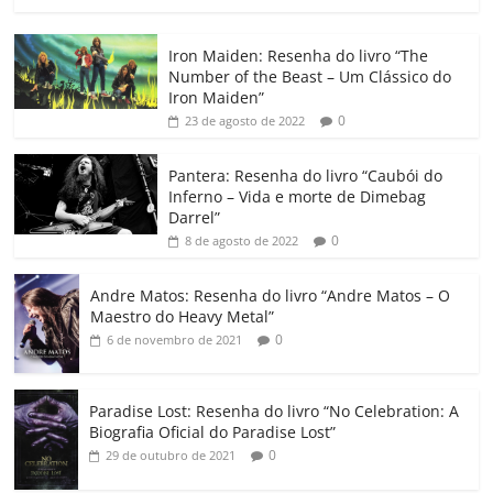
a
w
m
h
n
o
o
o
c
itt
ai
at
k
o
p
m
Iron Maiden: Resenha do livro “The
e
er
l
s
e
gl
y
p
Number of the Beast – Um Clássico do
b
A
dI
e
Li
ar
Iron Maiden”
0
23 de agosto de 2022
o
p
n
Cl
n
til
o
p
a
k
h
Pantera: Resenha do livro “Caubói do
Inferno – Vida e morte de Dimebag
k
ss
ar
Darrel”
ro
0
8 de agosto de 2022
o
Andre Matos: Resenha do livro “Andre Matos – O
m
Maestro do Heavy Metal”
0
6 de novembro de 2021
Paradise Lost: Resenha do livro “No Celebration: A
Biografia Oficial do Paradise Lost”
0
29 de outubro de 2021