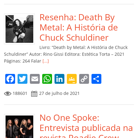
e
er
l
s
e
gl
y
p
b
Resenha: Death By
A
dI
e
Li
ar
o
p
n
Cl
n
til
Metal: A História de
o
p
a
k
h
Chuck Schuldiner
k
ss
ar
Livro: “Death by Metal: A História de Chuck
ro
Schuldiner” Autor: Rino Gissi Editora: Estética Torta – 2021
Páginas: 264 Falar
[…]
o
m
F
T
E
W
Li
G
C
C
a
w
m
h
n
o
o
o
188601
27 de julho de 2021
c
itt
ai
at
k
o
p
m
e
er
l
s
e
gl
y
p
b
No One Spoke:
A
dI
e
Li
ar
o
p
n
Cl
n
til
Entrevista publicada na
o
p
a
k
h
revista Roadie Crew