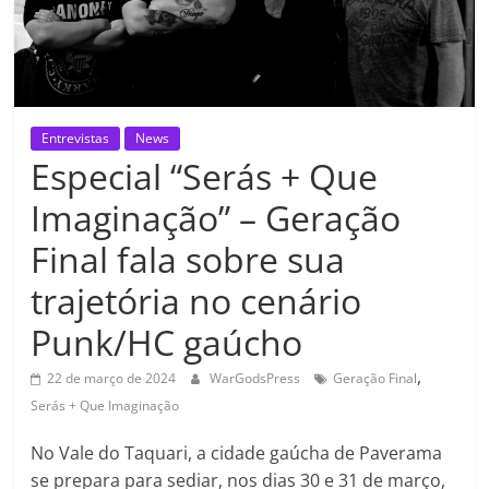
Entrevistas
News
Especial “Serás + Que
Imaginação” – Geração
Final fala sobre sua
trajetória no cenário
Punk/HC gaúcho
,
22 de março de 2024
WarGodsPress
Geração Final
Serás + Que Imaginação
No Vale do Taquari, a cidade gaúcha de Paverama
se prepara para sediar, nos dias 30 e 31 de março,