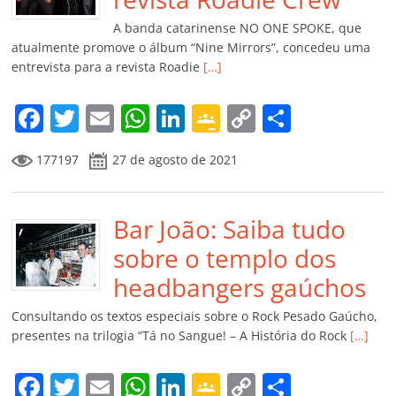
k
ss
ar
A banda catarinense NO ONE SPOKE, que
ro
atualmente promove o álbum “Nine Mirrors”, concedeu uma
entrevista para a revista Roadie
[…]
o
m
F
T
E
W
Li
G
C
C
a
w
m
h
n
o
o
o
177197
27 de agosto de 2021
c
itt
ai
at
k
o
p
m
e
er
l
s
e
gl
y
p
b
Bar João: Saiba tudo
A
dI
e
Li
ar
o
p
n
Cl
n
til
sobre o templo dos
o
p
a
k
h
headbangers gaúchos
k
ss
ar
Consultando os textos especiais sobre o Rock Pesado Gaúcho,
ro
presentes na trilogia “Tá no Sangue! – A História do Rock
[…]
o
F
T
E
W
Li
G
C
C