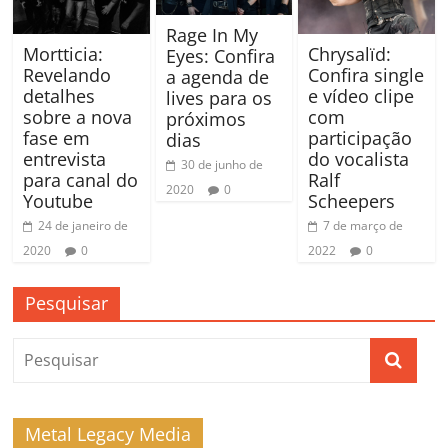
Rage In My
Mortticia:
Chrysalïd:
Eyes: Confira
Revelando
Confira single
a agenda de
detalhes
e vídeo clipe
lives para os
sobre a nova
com
próximos
fase em
participação
dias
entrevista
do vocalista
30 de junho de
para canal do
Ralf
2020
0
Youtube
Scheepers
24 de janeiro de
7 de março de
2020
0
2022
0
Pesquisar
Metal Legacy Media