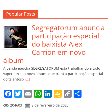
Popular Posts
Segregatorum anuncia
participação especial
do baixista Alex
Carrion em novo
álbum
A banda gaúcha SEGREGATORUM está trabalhando a todo
vapor em seu novo álbum, que trará a participação especial
do talentoso
[…]
F
T
E
W
Li
G
C
C
a
w
m
h
n
o
o
o
204603
8 de fevereiro de 2023
c
itt
ai
at
k
o
p
m