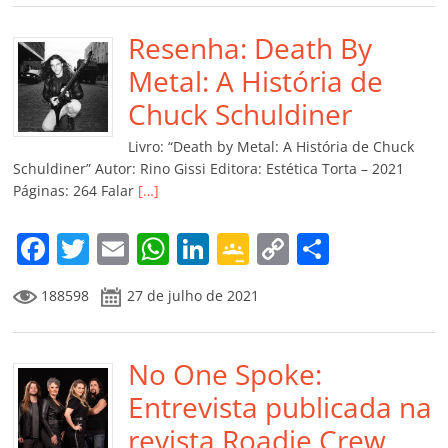
e
er
l
s
e
gl
y
p
b
Resenha: Death By
A
dI
e
Li
ar
o
p
n
Cl
n
til
Metal: A História de
o
p
a
k
h
Chuck Schuldiner
k
ss
ar
Livro: “Death by Metal: A História de Chuck
ro
Schuldiner” Autor: Rino Gissi Editora: Estética Torta – 2021
Páginas: 264 Falar
[…]
o
m
F
T
E
W
Li
G
C
C
a
w
m
h
n
o
o
o
188598
27 de julho de 2021
c
itt
ai
at
k
o
p
m
e
er
l
s
e
gl
y
p
b
No One Spoke:
A
dI
e
Li
ar
o
p
n
Cl
n
til
Entrevista publicada na
o
p
a
k
h
revista Roadie Crew