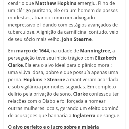
cenário que
Matthew Hopkins
emergiu. Filho de
um clérigo puritano, ele era um homem de posses
modestas, atuando como um advogado
inexpressivo e lidando com estágios avançados de
tuberculose. A ignição da carnificina, contudo, veio
de seu sócio mais velho,
John Stearne
.
Em
março de 1644
, na cidade de
Manningtree
, a
perseguição teve seu início trágico com
Elizabeth
Clarke
. Ela era o alvo ideal para o pânico moral:
uma viúva idosa, pobre e que possuía apenas uma
perna.
Hopkins
e
Stearne
a mantiveram acordada
e sob vigilância por noites seguidas. Em completo
delírio pela privação de sono,
Clarke
confessou ter
relações com o Diabo e foi forçada a nomear
outras mulheres locais, gerando um efeito dominó
de acusações que banharia a
Inglaterra
de sangue.
O alvo perfeito e o lucro sobre a miséria