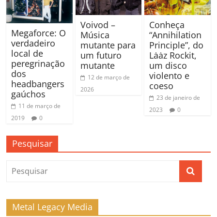
Voivod –
Conheça
Megaforce: O
Música
“Annihilation
verdadeiro
mutante para
Principle”, do
local de
um futuro
Lȧȧz Rockit,
peregrinação
mutante
um disco
dos
violento e
12 de março de
headbangers
coeso
2026
gaúchos
23 de janeiro de
11 de março de
2023
0
2019
0
Pesquisar
Metal Legacy Media