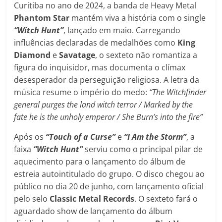
Curitiba no ano de 2024, a banda de Heavy Metal
Phantom Star
mantém viva a história com o single
“Witch Hunt”
, lançado em maio. Carregando
influências declaradas de medalhões como
King
Diamond
e
Savatage
, o sexteto não romantiza a
figura do inquisidor, mas documenta o clímax
desesperador da perseguição religiosa. A letra da
música resume o império do medo:
“The Witchfinder
general purges the land witch terror / Marked by the
fate he is the unholy emperor / She Burn’s into the fire”
Após os
“Touch of a Curse”
e
“I Am the Storm”
, a
faixa
“Witch Hunt”
serviu como o principal pilar de
aquecimento para o lançamento do álbum de
estreia autointitulado do grupo. O disco chegou ao
público no dia 20 de junho, com lançamento oficial
pelo selo
Classic Metal Records
. O sexteto fará o
aguardado show de lançamento do álbum