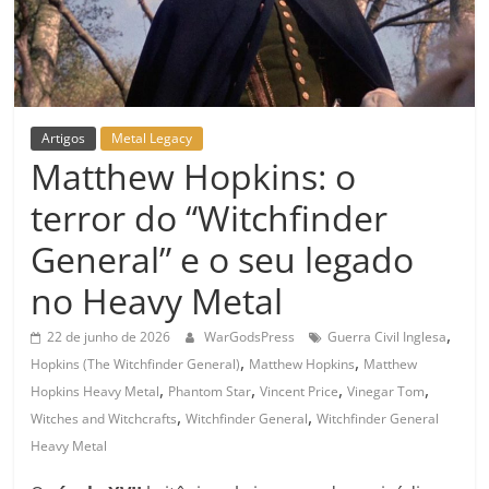
Artigos
Metal Legacy
Matthew Hopkins: o
terror do “Witchfinder
General” e o seu legado
no Heavy Metal
,
22 de junho de 2026
WarGodsPress
Guerra Civil Inglesa
,
,
Hopkins (The Witchfinder General)
Matthew Hopkins
Matthew
,
,
,
,
Hopkins Heavy Metal
Phantom Star
Vincent Price
Vinegar Tom
,
,
Witches and Witchcrafts
Witchfinder General
Witchfinder General
Heavy Metal