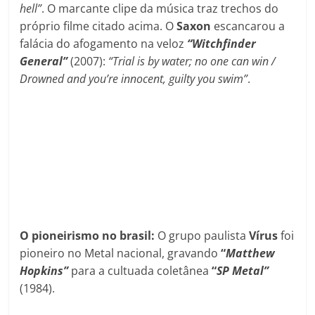
hell”
. O marcante clipe da música traz trechos do
próprio filme citado acima. O
Saxon
escancarou a
falácia do afogamento na veloz
“Witchfinder
General”
(2007):
“Trial is by water; no one can win /
Drowned and you’re innocent, guilty you swim”
.
O pioneirismo no brasil:
O grupo paulista
Vírus
foi
pioneiro no Metal nacional, gravando
“
Matthew
Hopkins”
para a cultuada coletânea
“
SP Metal”
(1984).