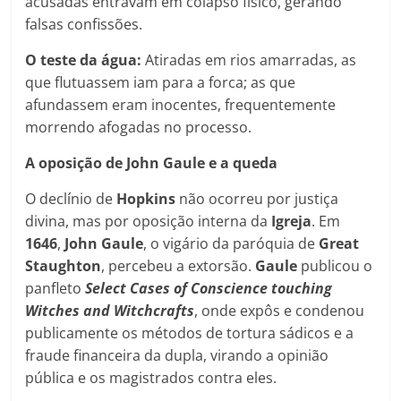
acusadas entravam em colapso físico, gerando
falsas confissões.
O teste da água:
Atiradas em rios amarradas, as
que flutuassem iam para a forca; as que
afundassem eram inocentes, frequentemente
morrendo afogadas no processo.
A oposição de John Gaule e a queda
O declínio de
Hopkins
não ocorreu por justiça
divina, mas por oposição interna da
Igreja
. Em
1646
,
John
Gaule
, o vigário da paróquia de
Great
Staughton
, percebeu a extorsão.
Gaule
publicou o
panfleto
Select Cases of Conscience touching
Witches and Witchcrafts
, onde expôs e condenou
publicamente os métodos de tortura sádicos e a
fraude financeira da dupla, virando a opinião
pública e os magistrados contra eles.