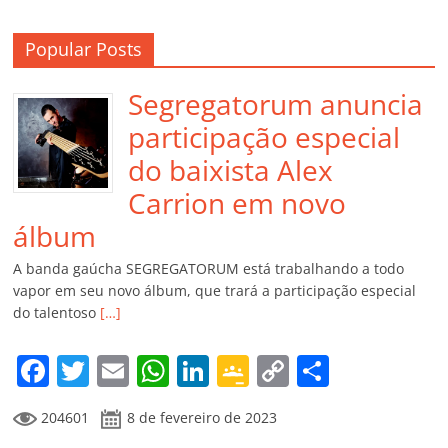
Popular Posts
Segregatorum anuncia
participação especial
do baixista Alex
Carrion em novo
álbum
A banda gaúcha SEGREGATORUM está trabalhando a todo
vapor em seu novo álbum, que trará a participação especial
do talentoso
[…]
F
T
E
W
Li
G
C
C
a
w
m
h
n
o
o
o
204601
8 de fevereiro de 2023
c
itt
ai
at
k
o
p
m