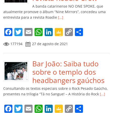
k
ss
ar
A banda catarinense NO ONE SPOKE, que
ro
atualmente promove o álbum “Nine Mirrors”, concedeu uma
entrevista para a revista Roadie
[…]
o
m
F
T
E
W
Li
G
C
C
a
w
m
h
n
o
o
o
177194
27 de agosto de 2021
c
itt
ai
at
k
o
p
m
e
er
l
s
e
gl
y
p
b
Bar João: Saiba tudo
A
dI
e
Li
ar
o
p
n
Cl
n
til
sobre o templo dos
o
p
a
k
h
headbangers gaúchos
k
ss
ar
Consultando os textos especiais sobre o Rock Pesado Gaúcho,
ro
presentes na trilogia “Tá no Sangue! – A História do Rock
[…]
o
F
T
E
W
Li
G
C
C
m