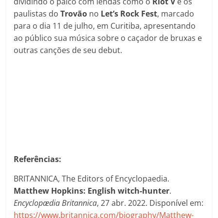
dividindo o palco com lendas como o
Riot V
e os
paulistas do
Trovão
no
Let’s Rock Fest
, marcado
para o dia 11 de julho, em Curitiba, apresentando
ao público sua música sobre o caçador de bruxas e
outras canções de seu debut.
Referências:
BRITANNICA, The Editors of Encyclopaedia.
Matthew Hopkins: English witch-hunter
.
Encyclopædia Britannica
, 27 abr. 2022. Disponível em:
https://www.britannica.com/biography/Matthew-