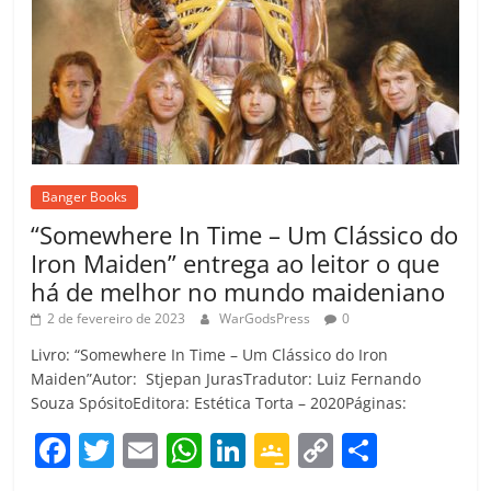
Banger Books
“Somewhere In Time – Um Clássico do
Iron Maiden” entrega ao leitor o que
há de melhor no mundo maideniano
2 de fevereiro de 2023
WarGodsPress
0
Livro: “Somewhere In Time – Um Clássico do Iron
Maiden”Autor: Stjepan JurasTradutor: Luiz Fernando
Souza SpósitoEditora: Estética Torta – 2020Páginas:
F
T
E
W
Li
G
C
C
a
w
m
h
n
o
o
o