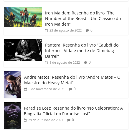
c
itt
ai
at
k
o
p
m
Iron Maiden: Resenha do livro “The
e
er
l
s
e
gl
y
p
Number of the Beast – Um Clássico do
b
A
dI
e
Li
ar
Iron Maiden”
0
23 de agosto de 2022
o
p
n
Cl
n
til
o
p
a
k
h
Pantera: Resenha do livro “Caubói do
Inferno – Vida e morte de Dimebag
k
ss
ar
Darrel”
ro
0
8 de agosto de 2022
o
Andre Matos: Resenha do livro “Andre Matos – O
m
Maestro do Heavy Metal”
0
6 de novembro de 2021
Paradise Lost: Resenha do livro “No Celebration: A
Biografia Oficial do Paradise Lost”
0
29 de outubro de 2021