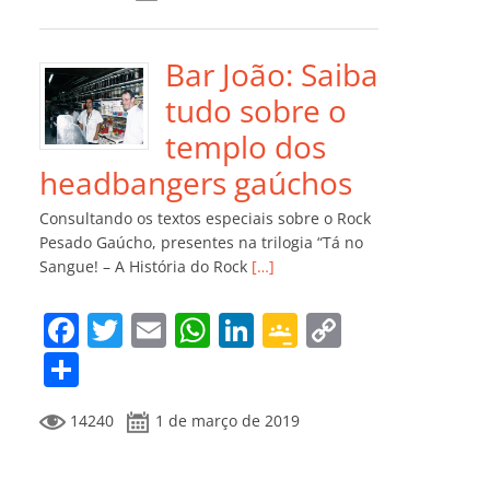
e
er
l
s
e
gl
y
m
b
A
dI
e
Li
p
o
p
n
Cl
n
ar
Bar João: Saiba
o
p
a
k
til
tudo sobre o
k
ss
h
templo dos
ro
ar
headbangers gaúchos
o
Consultando os textos especiais sobre o Rock
m
Pesado Gaúcho, presentes na trilogia “Tá no
Sangue! – A História do Rock
[…]
F
T
E
W
Li
G
C
a
w
m
h
n
o
o
C
c
itt
ai
at
k
o
p
o
14240
1 de março de 2019
e
er
l
s
e
gl
y
m
b
A
dI
e
Li
p