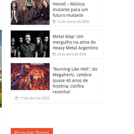
b
A
dI
e
Li
Voivod – Música
p
mutante para um
o
p
n
Cl
n
ar
futuro mutante
12 de março de 2026
o
p
a
k
til
k
ss
h
Metal Map: Um
ro
mergulho na alma do
ar
Heavy Metal Argentino
o
24 de abril de 2025
m
“Burning Like Hell”, do
Megahertz, celebra
quase 40 anos de
história; confira
resenha!
17 de abril de 2023
Popular Posts