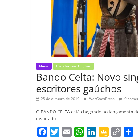
News
Plataformas Digitais
Bando Celta: Novo sing
escritores gaúchos
25 de outubro de 2019
WarGodsPress
0 comen
O BANDO CELTA está chegando ao lançamento de s
inspirado
F
T
E
W
Li
G
C