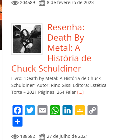
204589
8 de fevereiro de 2023
e
er
l
s
e
gl
y
m
b
A
dI
e
Li
p
o
p
n
Cl
n
ar
Resenha:
o
p
a
k
til
Death By
k
ss
h
Metal: A
ro
ar
História de
o
Chuck Schuldiner
m
Livro: “Death by Metal: A História de Chuck
Schuldiner” Autor: Rino Gissi Editora: Estética
Torta – 2021 Páginas: 264 Falar
[…]
F
T
E
W
Li
G
C
a
w
m
h
n
o
o
C
c
itt
ai
at
k
o
p
o
188582
27 de julho de 2021