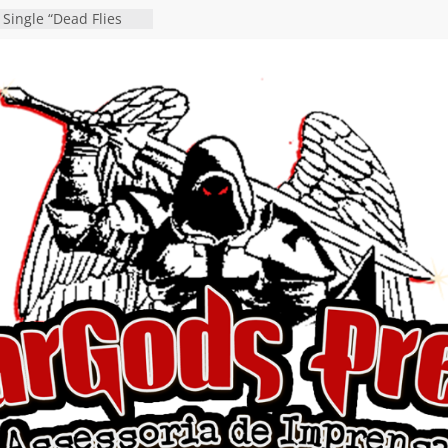
 Single “Dead Flies
stá nas plataformas em
orge A. Romero
osen detalha a
 “Fly Rig” definitivo
festival Hell’s Heroes
 vídeo de guitar & bass
de “Eclipse”, segundo
bum “Dreaming”
estiona a
o e a artificialidade
ingle e videoclipe de
ams”
nda gaúcha de Heavy
o debut “Hellforge”