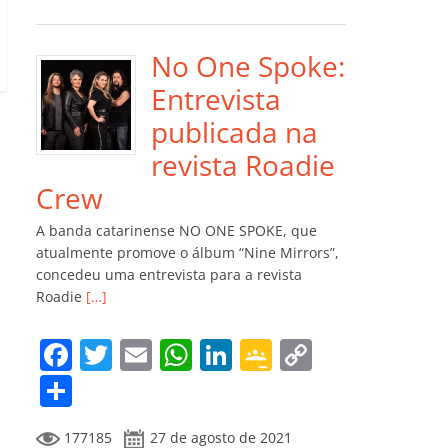
e
er
l
s
e
gl
y
m
b
A
dI
e
Li
p
o
p
n
Cl
n
ar
No One Spoke:
o
p
a
k
til
Entrevista
k
ss
h
publicada na
ro
ar
revista Roadie
o
Crew
m
A banda catarinense NO ONE SPOKE, que
atualmente promove o álbum “Nine Mirrors”,
concedeu uma entrevista para a revista
Roadie
[…]
F
T
E
W
Li
G
C
a
w
m
h
n
o
o
C
c
itt
ai
at
k
o
p
o
177185
27 de agosto de 2021