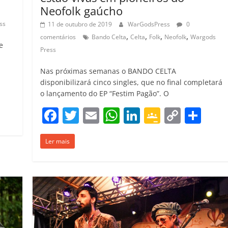
Neofolk gaúcho
ss
11 de outubro de 2019
WarGodsPress
0
,
,
,
,
comentários
Bando Celta
Celta
Folk
Neofolk
Wargods
e
Press
Nas próximas semanas o BANDO CELTA
disponibilizará cinco singles, que no final completará
C
o lançamento do EP “Festim Pagão”. O
o
F
T
E
W
Li
G
C
C
m
a
w
m
h
n
o
o
o
p
Ler mais
c
itt
ai
at
k
o
p
m
ar
e
er
l
s
e
gl
y
p
il
b
A
dI
e
Li
ar
h
o
p
n
Cl
n
til
ar
o
p
a
k
h