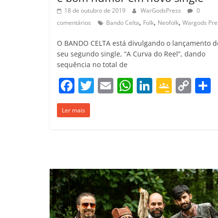
18 de outubro de 2019
WarGodsPress
0
,
,
,
comentários
Bando Celta
Folk
Neofolk
Wargods Pre
O BANDO CELTA está divulgando o lançamento d
seu segundo single, “A Curva do Reel”, dando
sequência no total de
F
T
E
W
Li
G
C
a
w
m
h
n
o
o
Ler mais
c
itt
ai
at
k
o
p
e
er
l
s
e
gl
y
b
A
dI
e
Li
o
p
n
Cl
n
t
o
p
a
k
k
ss
ro