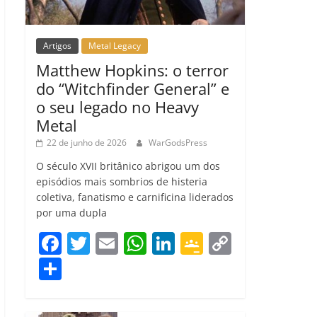
Artigos
Metal Legacy
Matthew Hopkins: o terror
do “Witchfinder General” e
o seu legado no Heavy
Metal
22 de junho de 2026
WarGodsPress
O século XVII britânico abrigou um dos
episódios mais sombrios de histeria
coletiva, fanatismo e carnificina liderados
por uma dupla
F
T
E
W
Li
G
C
a
w
m
h
n
o
o
C
c
itt
ai
at
k
o
p
o
e
er
l
s
e
gl
y
m