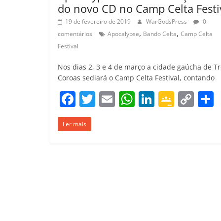
do novo CD no Camp Celta Festi
19 de fevereiro de 2019
WarGodsPress
0
,
,
comentários
Apocalypse
Bando Celta
Camp Celta
Festival
Nos dias 2, 3 e 4 de março a cidade gaúcha de T
Coroas sediará o Camp Celta Festival, contando
F
T
E
W
Li
G
C
a
w
m
h
n
o
o
Ler mais
c
itt
ai
at
k
o
p
e
er
l
s
e
gl
y
b
A
dI
e
Li
o
p
n
Cl
n
t
o
p
a
k
k
ss