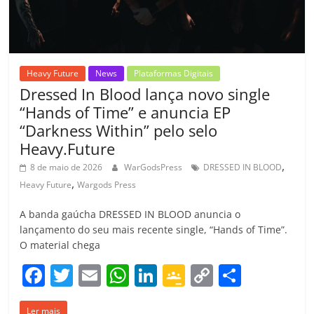
o
m
Heavy Future
News
Plataformas Digitais
Dressed In Blood lança novo single
“Hands of Time” e anuncia EP
“Darkness Within” pelo selo
Heavy.Future
,
8 de maio de 2026
WarGodsPress
DRESSED IN BLOOD
,
Heavy Future
Wargods Press
A banda gaúcha DRESSED IN BLOOD anuncia o
lançamento do seu mais recente single, “Hands of Time”.
O material chega
F
T
E
W
Li
G
C
C
a
w
m
h
n
o
o
o
Ler mais