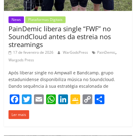
News
Plataformas Digitais
PainDemic libera single “FWF” no
SoundCloud antes da estreia nos
streamings
,
17 de fevereiro de 2026
WarGodsPress
PainDemic
Wargods Press
Após liberar single no Ampwall e Bandcamp, grupo
estadunidense disponibiliza música no Soundcloud.
Dando sequência à sua estratégia escalonada de
F
T
E
W
Li
G
C
C
a
w
m
h
n
o
o
o
Ler mais
c
itt
ai
at
k
o
p
m
e
er
l
s
e
gl
y
p