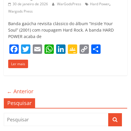
,
30 de janeiro de 2026
WarGodsPress
Hard Power
Wargods Press
Banda gaúcha revisita clássico do álbum “Inside Your
Soul” (2001) com roupagem Hard Rock. A banda HARD
POWER acaba de
F
T
E
W
Li
G
C
C
a
w
m
h
n
o
o
o
Ler mais
c
itt
ai
at
k
o
p
m
e
er
l
s
e
gl
y
p
b
A
dI
e
Li
ar
← Anterior
o
p
n
Cl
n
til
o
p
a
k
h
Pesquisar
k
ss
ar
ro