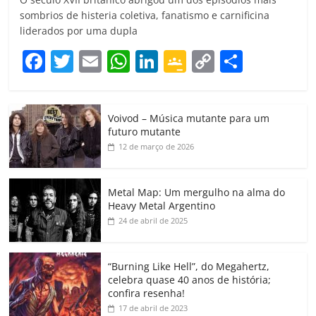
sombrios de histeria coletiva, fanatismo e carnificina
liderados por uma dupla
F
T
E
W
Li
G
C
C
a
w
m
h
n
o
o
o
c
itt
ai
at
k
o
p
m
Voivod – Música mutante para um
e
er
l
s
e
gl
y
p
futuro mutante
b
A
dI
e
Li
ar
12 de março de 2026
o
p
n
Cl
n
til
o
p
a
k
h
Metal Map: Um mergulho na alma do
Heavy Metal Argentino
k
ss
ar
24 de abril de 2025
ro
o
“Burning Like Hell”, do Megahertz,
m
celebra quase 40 anos de história;
confira resenha!
17 de abril de 2023