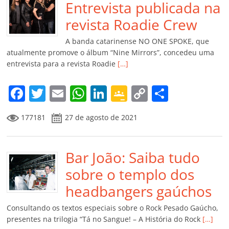
o
p
n
Cl
n
til
Entrevista publicada na
o
p
a
k
h
revista Roadie Crew
k
ss
ar
A banda catarinense NO ONE SPOKE, que
ro
atualmente promove o álbum “Nine Mirrors”, concedeu uma
entrevista para a revista Roadie
[…]
o
m
F
T
E
W
Li
G
C
C
a
w
m
h
n
o
o
o
177181
27 de agosto de 2021
c
itt
ai
at
k
o
p
m
e
er
l
s
e
gl
y
p
b
Bar João: Saiba tudo
A
dI
e
Li
ar
o
p
n
Cl
n
til
sobre o templo dos
o
p
a
k
h
headbangers gaúchos
k
ss
ar
Consultando os textos especiais sobre o Rock Pesado Gaúcho,
ro
presentes na trilogia “Tá no Sangue! – A História do Rock
[…]