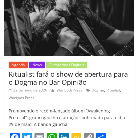
o
p
a
k
h
k
ss
ar
ro
o
m
Agenda
News
Plataformas Digitais
Ritualist fará o show de abertura para
o Dogma no Bar Opinião
,
,
22 de maio de 2026
WarGodsPress
Dogma
Ritualist
Wargods Press
Promovendo o recém-lançado álbum “Awakening
Protocol”, grupo gaúcho é atração confirmada para o dia
29 de maio. A banda gaúcha
F
T
E
W
Li
G
C
C