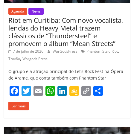
Agenda
News
Riot em Curitiba: Com novo vocalista,
lendas do Heavy Metal trazem
clássicos de “Thundersteel” e
promovem o álbum “Mean Streets”
,
,
7 de julho de 2026
WarGodsPress
Phantom Star
Riot
,
Trovão
Wargods Press
O grupo é a atração principal do Let’s Rock Fest na Ópera
de Arame, que conta também com Phantom Star
F
T
E
W
Li
G
C
C
a
w
m
h
n
o
o
o
Ler mais
c
itt
ai
at
k
o
p
m
e
er
l
s
e
gl
y
p
b
A
dI
e
Li
ar