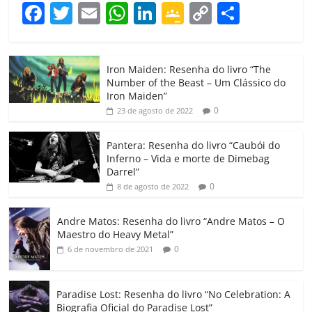
F
T
E
W
Li
G
C
C
a
w
m
h
n
o
o
o
c
itt
ai
at
k
o
p
m
Iron Maiden: Resenha do livro “The
e
er
l
s
e
gl
y
p
Number of the Beast – Um Clássico do
b
A
dI
e
Li
ar
Iron Maiden”
0
23 de agosto de 2022
o
p
n
Cl
n
til
o
p
a
k
h
Pantera: Resenha do livro “Caubói do
Inferno – Vida e morte de Dimebag
k
ss
ar
Darrel”
ro
0
8 de agosto de 2022
o
Andre Matos: Resenha do livro “Andre Matos – O
m
Maestro do Heavy Metal”
0
6 de novembro de 2021
Paradise Lost: Resenha do livro “No Celebration: A
Biografia Oficial do Paradise Lost”