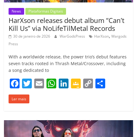
News
Plataformas Digitais
HarXson releases debut album “Can’t
Kill Us” via NoLifeTilMetal Records
,
30 de janeiro de 2026
WarGodsPress
HarXson
Wargods
Press
With a worldwide release, the power trio’s debut features
seven tracks rooted in Thrash Metal/Crossover, including
a song dedicated to
F
T
E
W
Li
G
C
C
a
w
m
h
n
o
o
o
Ler mais
c
itt
ai
at
k
o
p
m
e
er
l
s
e
gl
y
p
b
A
dI
e
Li
ar
o
p
n
Cl
n
til