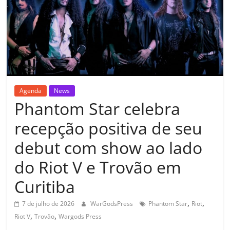
Agenda
News
Phantom Star celebra
recepção positiva de seu
debut com show ao lado
do Riot V e Trovão em
Curitiba
,
,
7 de julho de 2026
WarGodsPress
Phantom Star
Riot
,
,
Riot V
Trovão
Wargods Press