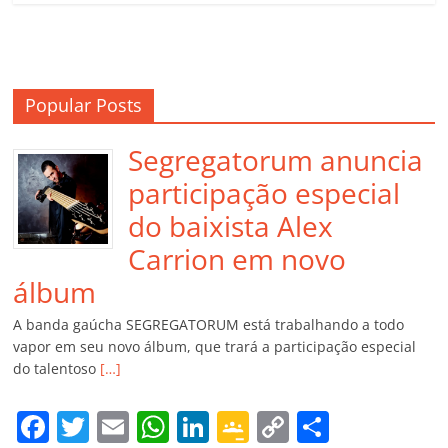
Popular Posts
Segregatorum anuncia
participação especial
do baixista Alex
Carrion em novo
álbum
A banda gaúcha SEGREGATORUM está trabalhando a todo
vapor em seu novo álbum, que trará a participação especial
do talentoso
[…]
F
T
E
W
Li
G
C
C