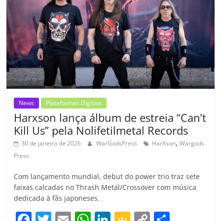
o
p
a
k
h
k
ss
ar
ro
o
m
News
Plataformas Digitais
Harxson lança álbum de estreia “Can’t
Kill Us” pela Nolifetilmetal Records
,
30 de janeiro de 2026
WarGodsPress
HarXson
Wargods
Press
Com lançamento mundial, debut do power trio traz sete
faixas calcadas no Thrash Metal/Crossover com música
dedicada à fãs japoneses.
F
T
E
W
Li
G
C
C