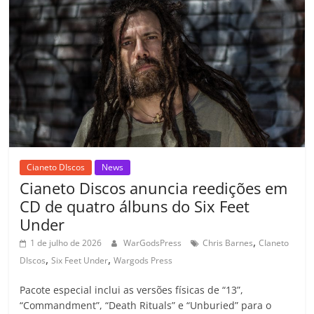
o
p
n
Cl
n
til
o
p
a
k
h
k
ss
ar
ro
o
m
Cianeto DIscos
News
Cianeto Discos anuncia reedições em
CD de quatro álbuns do Six Feet
Under
,
1 de julho de 2026
WarGodsPress
Chris Barnes
CIaneto
,
,
DIscos
Six Feet Under
Wargods Press
Pacote especial inclui as versões físicas de “13”,
“Commandment”, “Death Rituals” e “Unburied” para o