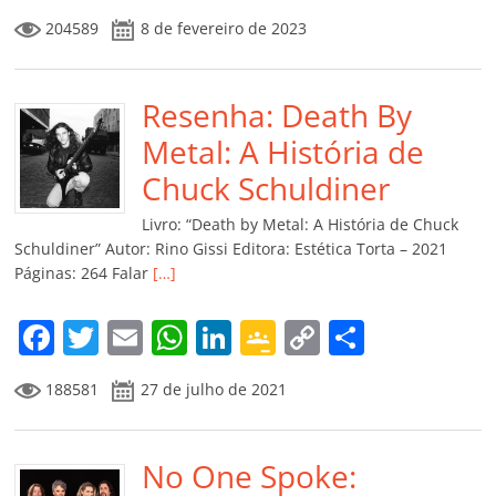
a
w
m
h
n
o
o
o
204589
8 de fevereiro de 2023
c
itt
ai
at
k
o
p
m
e
er
l
s
e
gl
y
p
b
Resenha: Death By
A
dI
e
Li
ar
o
p
n
Cl
n
til
Metal: A História de
o
p
a
k
h
Chuck Schuldiner
k
ss
ar
Livro: “Death by Metal: A História de Chuck
ro
Schuldiner” Autor: Rino Gissi Editora: Estética Torta – 2021
Páginas: 264 Falar
[…]
o
m
F
T
E
W
Li
G
C
C
a
w
m
h
n
o
o
o
188581
27 de julho de 2021
c
itt
ai
at
k
o
p
m
e
er
l
s
e
gl
y
p
b
No One Spoke:
A
dI
e
Li
ar