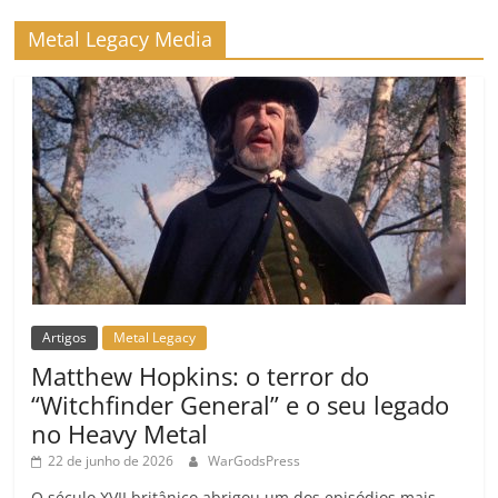
o
m
Metal Legacy Media
Artigos
Metal Legacy
Matthew Hopkins: o terror do
“Witchfinder General” e o seu legado
no Heavy Metal
22 de junho de 2026
WarGodsPress
O século XVII britânico abrigou um dos episódios mais