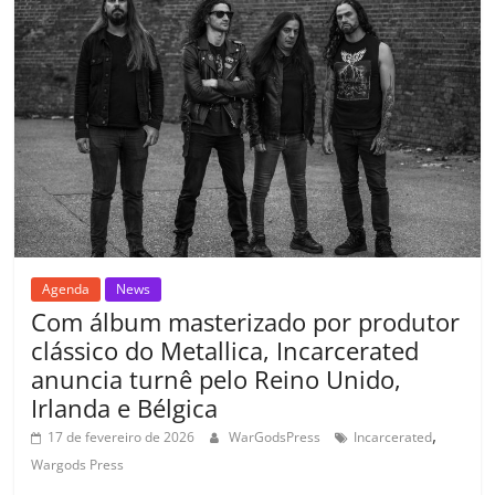
b
A
dI
e
Li
ar
o
p
n
Cl
n
til
o
p
a
k
h
k
ss
ar
ro
o
m
Agenda
News
Com álbum masterizado por produtor
clássico do Metallica, Incarcerated
anuncia turnê pelo Reino Unido,
Irlanda e Bélgica
,
17 de fevereiro de 2026
WarGodsPress
Incarcerated
Wargods Press