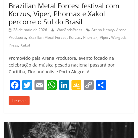
Brazilian Metal Forces: festival com
Korzus, Viper, Phornax e Xakol
percorre o Sul do Brasil
,
28 de maio de 2026
WarGodsPress
Arena Heavy
Arena
,
,
,
,
,
Produtora
Brazilian Metal Forces
Korzus
Phornax
Viper
Wargods
,
Press
Xakol
Promovido pela Arena Produtora, evento focado na
celebração da música pesada nacional passará por
Curitiba, Florianópolis e Porto Alegre. A
F
T
E
W
Li
G
C
C
a
w
m
h
n
o
o
o
Ler mais
c
itt
ai
at
k
o
p
m
e
er
l
s
e
gl
y
p
b
A
dI
e
Li
ar
o
p
n
Cl
n
til