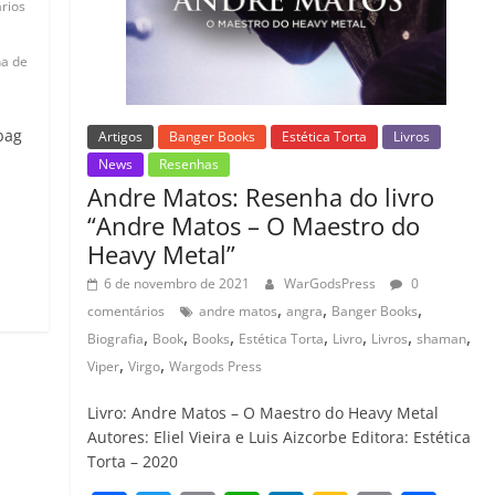
rios
a de
bag
Artigos
Banger Books
Estética Torta
Livros
News
Resenhas
Andre Matos: Resenha do livro
C
“Andre Matos – O Maestro do
Heavy Metal”
o
6 de novembro de 2021
WarGodsPress
0
m
,
,
,
comentários
andre matos
angra
Banger Books
p
,
,
,
,
,
,
,
Biografia
Book
Books
Estética Torta
Livro
Livros
shaman
ar
,
,
Viper
Virgo
Wargods Press
il
Livro: Andre Matos – O Maestro do Heavy Metal
h
Autores: Eliel Vieira e Luis Aizcorbe Editora: Estética
Torta – 2020
ar