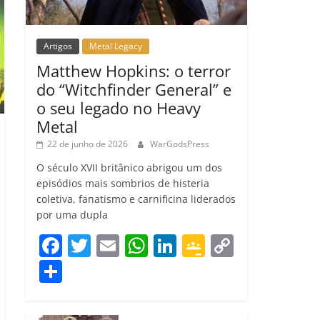
Artigos
Metal Legacy
Matthew Hopkins: o terror
do “Witchfinder General” e
o seu legado no Heavy
Metal
22 de junho de 2026
WarGodsPress
O século XVII britânico abrigou um dos
episódios mais sombrios de histeria
coletiva, fanatismo e carnificina liderados
por uma dupla
F
T
E
W
Li
G
C
a
w
m
h
n
o
o
C
c
itt
ai
at
k
o
p
o
e
er
l
s
e
gl
y
m