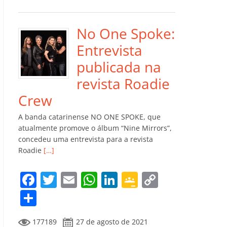
e
er
l
s
e
gl
y
m
b
A
dI
e
Li
p
o
p
n
Cl
n
ar
No One Spoke:
o
p
a
k
til
Entrevista
k
ss
h
publicada na
ro
ar
revista Roadie
o
Crew
m
A banda catarinense NO ONE SPOKE, que
atualmente promove o álbum “Nine Mirrors”,
concedeu uma entrevista para a revista
Roadie
[…]
F
T
E
W
Li
G
C
a
w
m
h
n
o
o
C
c
itt
ai
at
k
o
p
o
177189
27 de agosto de 2021