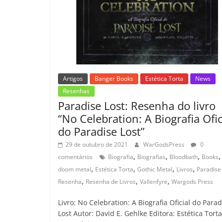
Artigos
Banger Books
Estética Torta
News
Resenhas
Paradise Lost: Resenha do livro
“No Celebration: A Biografia Ofic
do Paradise Lost”
29 de outubro de 2021
WarGodsPress
0
,
,
,
,
comentários
Biografia
Biografias
Bloodbath
Books
,
,
,
,
doom metal
Estética Torta
Gothic Metal
Livros
Paradise
,
,
,
Resenha
Resenha de Livros
Vallenfyre
Wargods Press
Livro: No Celebration: A Biografia Oficial do Parad
Lost Autor: David E. Gehlke Editora: Estética Torta