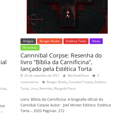
Artigos
Banger Books
Estética Torta
News
Resenhas
Cannnibal Corpse: Resenha do
livro “Bíblia da Carnificina”,
ial
lançado pela Estética Torta
26 de setembro de 2021
WarGodsPress
0
,
,
comentários
Banger Books
Cannibal Corpse
Estética
,
,
,
,
Torta
Livro
Resenha
Wargods Press
 Lost
Livro: Bíblia da Carnificina: A biografia oficial do
Cannibal Corpse Autor: Joel McIver Editora: Estética
ise
Torta – 2020 Páginas: 272
 –