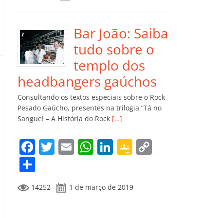
e
er
l
s
e
gl
y
m
b
A
dI
e
Li
p
o
p
n
Cl
n
ar
Bar João: Saiba
o
p
a
k
til
tudo sobre o
k
ss
h
templo dos
ro
ar
headbangers gaúchos
o
Consultando os textos especiais sobre o Rock
m
Pesado Gaúcho, presentes na trilogia “Tá no
Sangue! – A História do Rock
[…]
F
T
E
W
Li
G
C
a
w
m
h
n
o
o
C
c
itt
ai
at
k
o
p
o
14252
1 de março de 2019
e
er
l
s
e
gl
y
m
b
A
dI
e
Li
p