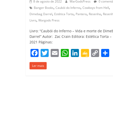
8 de agosto de 2022
WarGodsPress
0 comentá
,
,
,
Banger Books
Caubói do Inferno
Cowboys from Hell
,
,
,
,
Dimebag Darrel
Estética Torta
Pantera
Resenha
Resenh
,
Livro
Wargods Press
Livro: “Caubói do Inferno – Vida e morte de Dime
Darrel” Autor: Zac Crain Editora: Estética Torta –
2021 Páginas:
F
T
E
W
Li
G
C
a
w
m
h
n
o
o
Ler mais
c
itt
ai
at
k
o
p
e
er
l
s
e
gl
y
b
A
dI
e
Li
o
p
n
Cl
n
t
o
p
a
k
k
ss