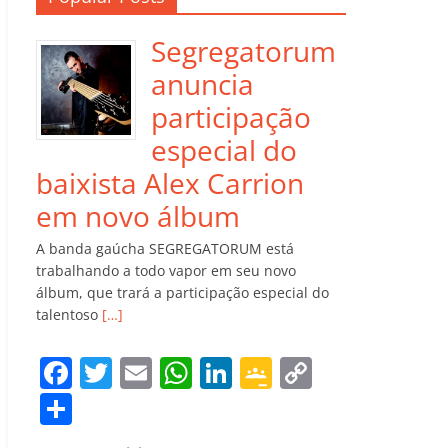
Segregatorum
anuncia
participação
especial do
baixista Alex Carrion
em novo álbum
A banda gaúcha SEGREGATORUM está
trabalhando a todo vapor em seu novo
álbum, que trará a participação especial do
talentoso
[…]
F
T
E
W
Li
G
C
a
w
m
h
n
o
o
C
c
itt
ai
at
k
o
p
o