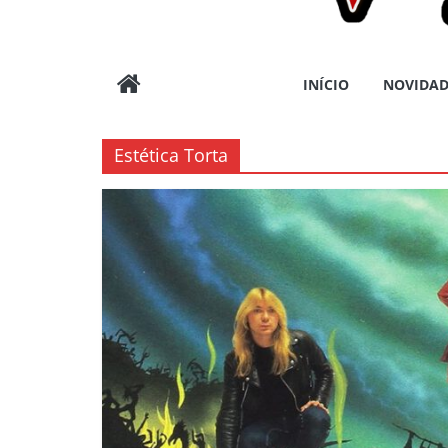
Wargods
INÍCIO
NOVIDAD
Press
Estética Torta
Assessoria
e
Conteúdos