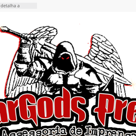
detalha a
 Rig” definitivo
ival Hell’s Heroes
tosth chega ao
ional em formato
o nas plataformas
cia show em
 Autoral” e
to do novo single
 hiato de uma
nçamento do EP
, I Begin”
 o single “Keep
live!” e detalha
ovo álbum