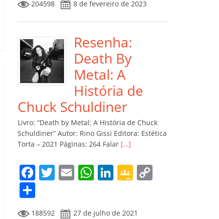
204598
8 de fevereiro de 2023
e
er
l
s
e
gl
y
m
b
A
dI
e
Li
p
o
p
n
Cl
n
ar
Resenha:
o
p
a
k
til
Death By
k
ss
h
Metal: A
ro
ar
História de
o
Chuck Schuldiner
m
Livro: “Death by Metal: A História de Chuck
Schuldiner” Autor: Rino Gissi Editora: Estética
Torta – 2021 Páginas: 264 Falar
[…]
F
T
E
W
Li
G
C
a
w
m
h
n
o
o
C
c
itt
ai
at
k
o
p
o
188592
27 de julho de 2021