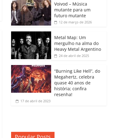
b
A
dI
e
Li
Voivod – Música
p
mutante para um
o
p
n
Cl
n
ar
futuro mutante
12 de março de 2026
o
p
a
k
til
k
ss
h
Metal Map: Um
ro
mergulho na alma do
ar
Heavy Metal Argentino
o
24 de abril de 2025
m
“Burning Like Hell”, do
Megahertz, celebra
quase 40 anos de
história; confira
resenha!
17 de abril de 2023
Popular Posts