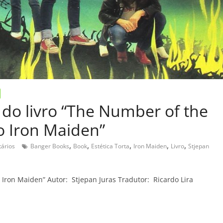
do livro “The Number of the
o Iron Maiden”
,
,
,
,
,
ários
Banger Books
Book
Estética Torta
Iron Maiden
Livro
Stjepan
 Iron Maiden” Autor: Stjepan Juras Tradutor: Ricardo Lira
C