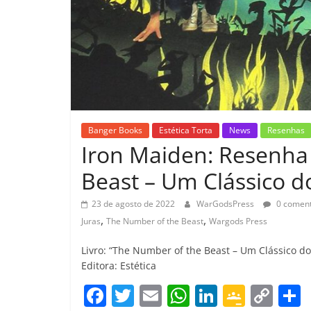
Banger Books
Estética Torta
News
Resenhas
Iron Maiden: Resenha 
Beast – Um Clássico d
23 de agosto de 2022
WarGodsPress
0 coment
,
,
Juras
The Number of the Beast
Wargods Press
Livro: “The Number of the Beast – Um Clássico do
Editora: Estética
F
T
E
W
Li
G
C