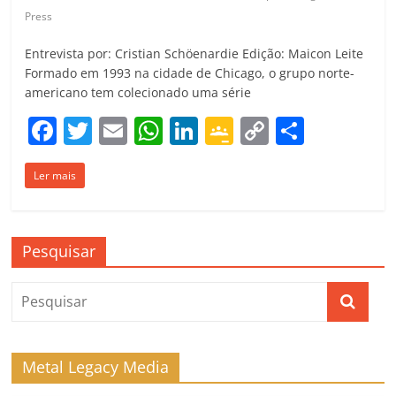
Press
Entrevista por: Cristian Schöenardie Edição: Maicon Leite
Formado em 1993 na cidade de Chicago, o grupo norte-
americano tem colecionado uma série
F
T
E
W
Li
G
C
C
a
w
m
h
n
o
o
o
Ler mais
c
itt
ai
at
k
o
p
m
e
er
l
s
e
gl
y
p
b
A
dI
e
Li
ar
Pesquisar
o
p
n
Cl
n
til
o
p
a
k
h
k
ss
ar
ro
Metal Legacy Media
o