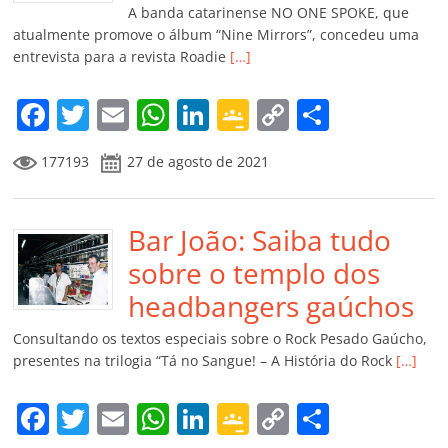
k
ss
ar
A banda catarinense NO ONE SPOKE, que
ro
atualmente promove o álbum “Nine Mirrors”, concedeu uma
entrevista para a revista Roadie
[…]
o
m
F
T
E
W
Li
G
C
C
a
w
m
h
n
o
o
o
177193
27 de agosto de 2021
c
itt
ai
at
k
o
p
m
e
er
l
s
e
gl
y
p
b
Bar João: Saiba tudo
A
dI
e
Li
ar
o
p
n
Cl
n
til
sobre o templo dos
o
p
a
k
h
headbangers gaúchos
k
ss
ar
Consultando os textos especiais sobre o Rock Pesado Gaúcho,
ro
presentes na trilogia “Tá no Sangue! – A História do Rock
[…]
o
F
T
E
W
Li
G
C
C
m