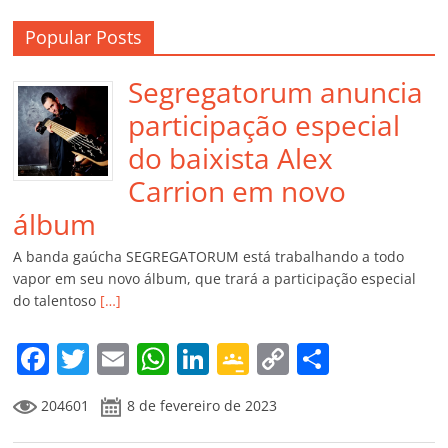
Popular Posts
Segregatorum anuncia
participação especial
do baixista Alex
Carrion em novo
álbum
A banda gaúcha SEGREGATORUM está trabalhando a todo
vapor em seu novo álbum, que trará a participação especial
do talentoso
[…]
F
T
E
W
Li
G
C
C
a
w
m
h
n
o
o
o
204601
8 de fevereiro de 2023
c
itt
ai
at
k
o
p
m