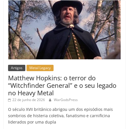
m
Artigos
Metal Legacy
Matthew Hopkins: o terror do
“Witchfinder General” e o seu legado
no Heavy Metal
22 de junho de 2026
WarGodsPress
O século XVII britânico abrigou um dos episódios mais
sombrios de histeria coletiva, fanatismo e carnificina
liderados por uma dupla