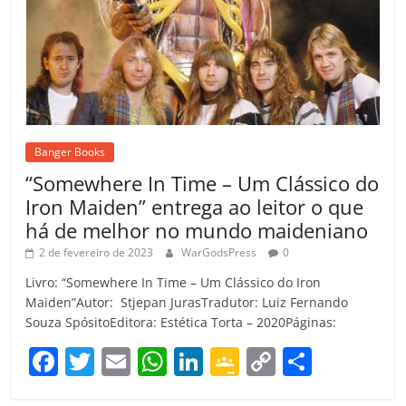
Banger Books
“Somewhere In Time – Um Clássico do
Iron Maiden” entrega ao leitor o que
há de melhor no mundo maideniano
2 de fevereiro de 2023
WarGodsPress
0
Livro: “Somewhere In Time – Um Clássico do Iron
Maiden”Autor: Stjepan JurasTradutor: Luiz Fernando
Souza SpósitoEditora: Estética Torta – 2020Páginas:
F
T
E
W
Li
G
C
C
a
w
m
h
n
o
o
o