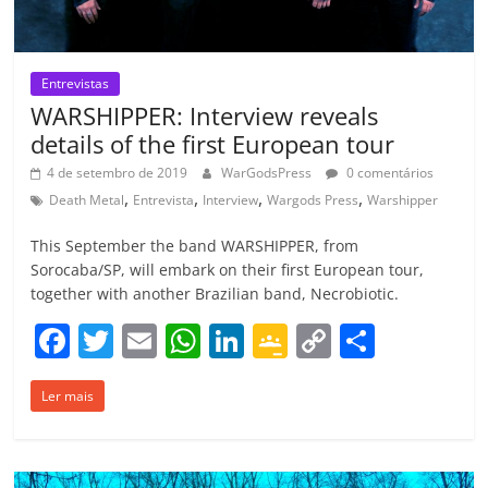
Entrevistas
WARSHIPPER: Interview reveals
details of the first European tour
4 de setembro de 2019
WarGodsPress
0 comentários
,
,
,
,
Death Metal
Entrevista
Interview
Wargods Press
Warshipper
This September the band WARSHIPPER, from
Sorocaba/SP, will embark on their first European tour,
together with another Brazilian band, Necrobiotic.
F
T
E
W
Li
G
C
C
a
w
m
h
n
o
o
o
Ler mais
c
itt
ai
at
k
o
p
m
e
er
l
s
e
gl
y
p
b
A
dI
e
Li
ar