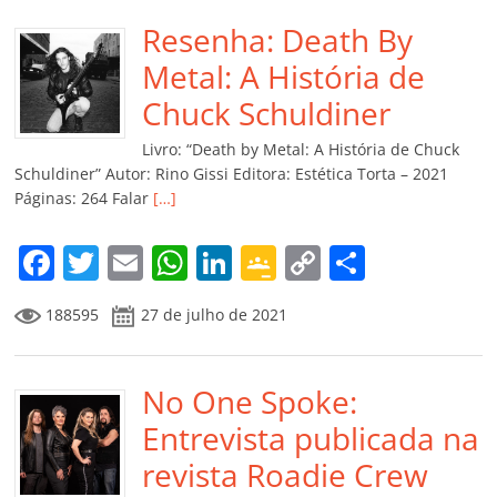
e
er
l
s
e
gl
y
p
b
Resenha: Death By
A
dI
e
Li
ar
o
p
n
Cl
n
til
Metal: A História de
o
p
a
k
h
Chuck Schuldiner
k
ss
ar
Livro: “Death by Metal: A História de Chuck
ro
Schuldiner” Autor: Rino Gissi Editora: Estética Torta – 2021
Páginas: 264 Falar
[…]
o
m
F
T
E
W
Li
G
C
C
a
w
m
h
n
o
o
o
188595
27 de julho de 2021
c
itt
ai
at
k
o
p
m
e
er
l
s
e
gl
y
p
b
No One Spoke:
A
dI
e
Li
ar
o
p
n
Cl
n
til
Entrevista publicada na
o
p
a
k
h
revista Roadie Crew