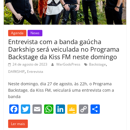
o
m
Agenda
News
Entrevista com a banda gaúcha
Darkship será veiculada no Programa
Backstage da Kiss FM neste domingo
,
24 de agosto de 2023
WarGodsPress
Backstage
,
DARKSHIP
Entrevista
Neste domingo, dia 27 de agosto, às 22h, o Programa
Backstage, da Kiss FM, veiculará uma entrevista com a
banda
F
T
E
W
Li
G
C
C
a
w
m
h
n
o
o
o
Ler mais
c
itt
ai
at
k
o
p
m