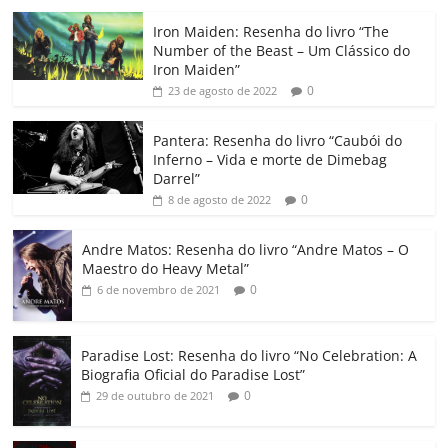
c
itt
ai
at
k
o
p
m
Iron Maiden: Resenha do livro “The
e
er
l
s
e
gl
y
p
Number of the Beast – Um Clássico do
b
A
dI
e
Li
ar
Iron Maiden”
0
23 de agosto de 2022
o
p
n
Cl
n
til
o
p
a
k
h
Pantera: Resenha do livro “Caubói do
Inferno – Vida e morte de Dimebag
k
ss
ar
Darrel”
ro
0
8 de agosto de 2022
o
Andre Matos: Resenha do livro “Andre Matos – O
m
Maestro do Heavy Metal”
0
6 de novembro de 2021
Paradise Lost: Resenha do livro “No Celebration: A
Biografia Oficial do Paradise Lost”
0
29 de outubro de 2021