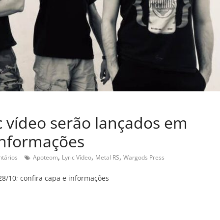
ic vídeo serão lançados em
 informações
,
,
,
tários
Apoteom
Lyric Vídeo
Metal RS
Wargods Press
28/10; confira capa e informações
C
o