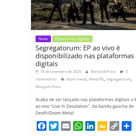
News
Plataformas Digitais
Segregatorum: EP ao vivo é
disponibilizado nas plataformas
digitais
18 de setembro de 2020
WarGodsPress
0
,
,
,
comentários
doom metal
Metal RS
Segregatorum
Wargods Press
Acaba de ser lançado nas plataformas digitais o 
ao vivo “Live In Desolation”, da banda gaúcha de
Death/Doom Metal
F
T
E
W
Li
G
C
a
w
m
h
n
o
o