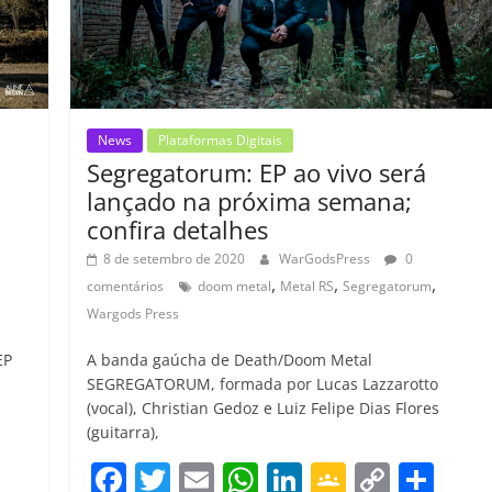
o
m
News
Plataformas Digitais
Segregatorum: EP ao vivo será
lançado na próxima semana;
confira detalhes
8 de setembro de 2020
WarGodsPress
0
,
,
,
comentários
doom metal
Metal RS
Segregatorum
Wargods Press
EP
A banda gaúcha de Death/Doom Metal
SEGREGATORUM, formada por Lucas Lazzarotto
(vocal), Christian Gedoz e Luiz Felipe Dias Flores
(guitarra),
C
F
T
E
W
Li
G
C
C
o