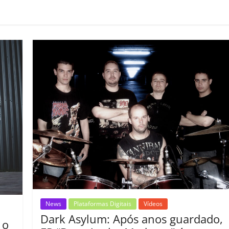
m
p
ar
il
h
ar
News
Plataformas Digitais
Vídeos
Dark Asylum: Após anos guardado,
 o