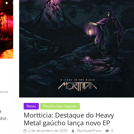
o
p
a
k
h
k
ss
ar
ro
o
m
ários
News
Plataformas Digitais
M
Mortticia: Destaque do Heavy
dor,
Metal gaúcho lança novo EP
2 de dezembro de 2020
WarGodsPress
0