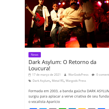
ro
o
m
News
Dark Asylum: O Retorno da
Loucura!
17 de março de 2021
WarGodsPress
0 coment
,
,
Dark Asylum
Metal RS
Wargods Press
Formada em 2003, a banda gaúcha DARK ASYLU
surgiu para aplacar a verve criativa de seu funda
o vocalista Aparício