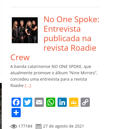
e
er
l
s
e
gl
y
m
b
A
dI
e
Li
p
o
p
n
Cl
n
ar
No One Spoke:
o
p
a
k
til
Entrevista
k
ss
h
publicada na
ro
ar
revista Roadie
o
Crew
m
A banda catarinense NO ONE SPOKE, que
atualmente promove o álbum “Nine Mirrors”,
concedeu uma entrevista para a revista
Roadie
[…]
F
T
E
W
Li
G
C
a
w
m
h
n
o
o
C
c
itt
ai
at
k
o
p
o
177184
27 de agosto de 2021