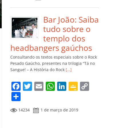
e
er
l
s
e
gl
y
m
b
A
dI
e
Li
p
o
p
n
Cl
n
ar
Bar João: Saiba
o
p
a
k
til
tudo sobre o
k
ss
h
templo dos
ro
ar
headbangers gaúchos
o
Consultando os textos especiais sobre o Rock
m
Pesado Gaúcho, presentes na trilogia “Tá no
Sangue! – A História do Rock
[…]
F
T
E
W
Li
G
C
a
w
m
h
n
o
o
C
c
itt
ai
at
k
o
p
o
14234
1 de março de 2019
e
er
l
s
e
gl
y
m
b
A
dI
e
Li
p