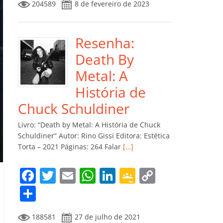
204589
8 de fevereiro de 2023
e
er
l
s
e
gl
y
m
b
A
dI
e
Li
p
o
p
n
Cl
n
ar
Resenha:
o
p
a
k
til
Death By
k
ss
h
Metal: A
ro
ar
História de
o
Chuck Schuldiner
m
Livro: “Death by Metal: A História de Chuck
Schuldiner” Autor: Rino Gissi Editora: Estética
Torta – 2021 Páginas: 264 Falar
[…]
F
T
E
W
Li
G
C
a
w
m
h
n
o
o
C
c
itt
ai
at
k
o
p
o
188581
27 de julho de 2021