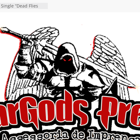
 Single “Dead Flies
stá nas plataformas em
orge A. Romero
Single de estreia
” chega ao Spotify e
ia EP para o próximo
 vídeo de guitar & bass
de “Eclipse”, segundo
bum “Dreaming”
estiona a
o e a artificialidade
ingle e videoclipe de
ams”
nda gaúcha de Heavy
o debut “Hellforge”