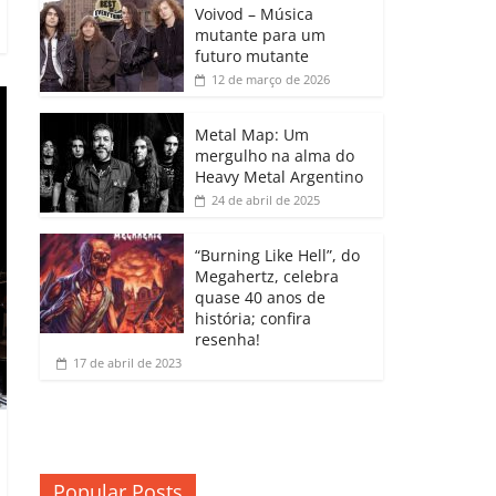
b
A
dI
e
Li
Voivod – Música
p
mutante para um
o
p
n
Cl
n
ar
futuro mutante
12 de março de 2026
o
p
a
k
til
k
ss
h
Metal Map: Um
ro
mergulho na alma do
ar
Heavy Metal Argentino
o
24 de abril de 2025
m
“Burning Like Hell”, do
Megahertz, celebra
quase 40 anos de
história; confira
resenha!
17 de abril de 2023
Popular Posts