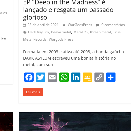
EP “Deep in the Madness” é
lançado e resgata um passado
rios
glorioso
23 de abril de 2021
WarGodsPress
0 comentários
,
,
,
,
Dark Asylum
heavy metal
Metal RS
thrash metal
True
,
ico
Metal Records
Wargods Press
Formada em 2003 e ativa até 2008, a banda gaúcha
C
DARK ASYLUM escreveu uma bonita história no
o
metal, com sua
m
F
T
E
W
Li
G
C
C
p
a
w
m
h
n
o
o
o
ar
Ler mais
c
itt
ai
at
k
o
p
m
il
e
er
l
s
e
gl
y
p
h
b
A
dI
e
Li
ar
ar
o
p
n
Cl
n
til