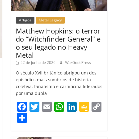
Artigos
Metal Legacy
Matthew Hopkins: o terror
do “Witchfinder General” e
o seu legado no Heavy
Metal
22 de junho de 2026
WarGodsPress
O século XVII britânico abrigou um dos
episódios mais sombrios de histeria
coletiva, fanatismo e carnificina liderados
por uma dupla
F
T
E
W
Li
G
C
a
w
m
h
n
o
o
C
c
itt
ai
at
k
o
p
o
e
er
l
s
e
gl
y
m