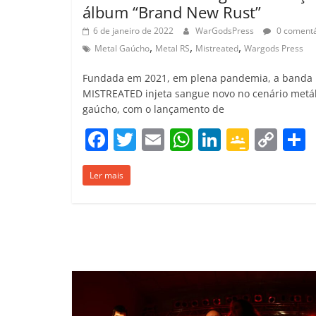
álbum “Brand New Rust”
6 de janeiro de 2022
WarGodsPress
0 comentá
,
,
,
Metal Gaúcho
Metal RS
Mistreated
Wargods Press
Fundada em 2021, em plena pandemia, a banda
MISTREATED injeta sangue novo no cenário metál
gaúcho, com o lançamento de
F
T
E
W
Li
G
C
a
w
m
h
n
o
o
Ler mais
c
itt
ai
at
k
o
p
e
er
l
s
e
gl
y
b
A
dI
e
Li
o
p
n
Cl
n
t
o
p
a
k
k
ss