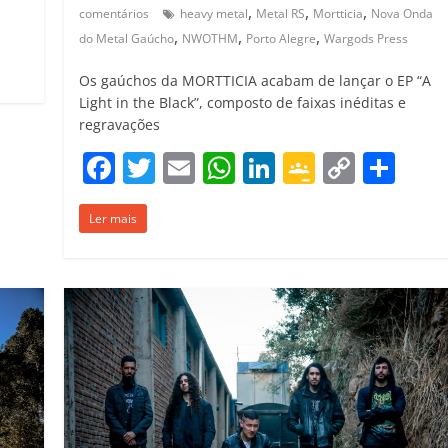
C
,
,
,
comentários
heavy metal
Metal RS
Mortticia
Nova Onda
o
,
,
,
do Metal Gaúcho
NWOTHM
Porto Alegre
Wargods Press
m
Os gaúchos da MORTTICIA acabam de lançar o EP “A
p
Light in the Black”, composto de faixas inéditas e
regravações
ar
F
T
E
W
Li
G
C
C
il
a
w
m
h
n
o
o
o
h
Ler mais
c
itt
ai
at
k
o
p
m
ar
e
er
l
s
e
gl
y
p
b
A
dI
e
Li
ar
o
p
n
Cl
n
til
o
p
a
k
h
k
ss
ar
ro