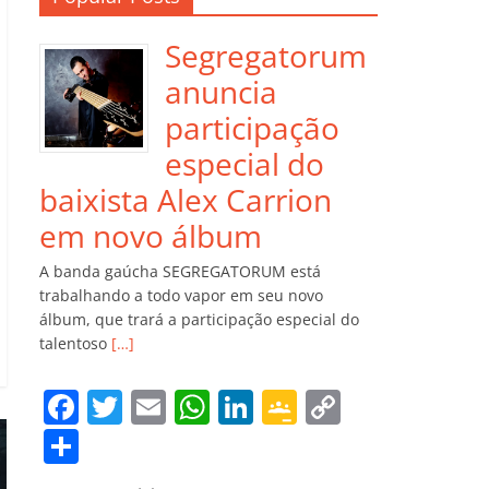
Segregatorum
anuncia
participação
especial do
baixista Alex Carrion
em novo álbum
A banda gaúcha SEGREGATORUM está
trabalhando a todo vapor em seu novo
álbum, que trará a participação especial do
talentoso
[…]
F
T
E
W
Li
G
C
a
w
m
h
n
o
o
C
c
itt
ai
at
k
o
p
o