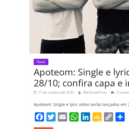
News
Apoteom: Single e lyr
28/10; confira capa e
17 de outubro de 2022
WarGodsPress
0 comen
Apoteom: Single e lyric vídeo serão lançados em 
F
T
E
W
Li
G
C
a
w
m
h
n
o
o