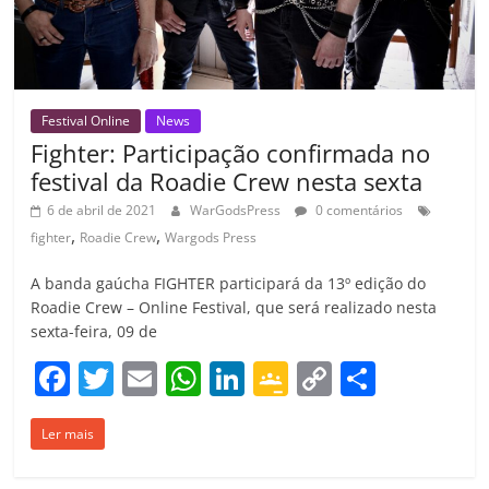
Festival Online
News
Fighter: Participação confirmada no
festival da Roadie Crew nesta sexta
6 de abril de 2021
WarGodsPress
0 comentários
,
,
fighter
Roadie Crew
Wargods Press
A banda gaúcha FIGHTER participará da 13º edição do
Roadie Crew – Online Festival, que será realizado nesta
sexta-feira, 09 de
F
T
E
W
Li
G
C
C
a
w
m
h
n
o
o
o
Ler mais
c
itt
ai
at
k
o
p
m
e
er
l
s
e
gl
y
p