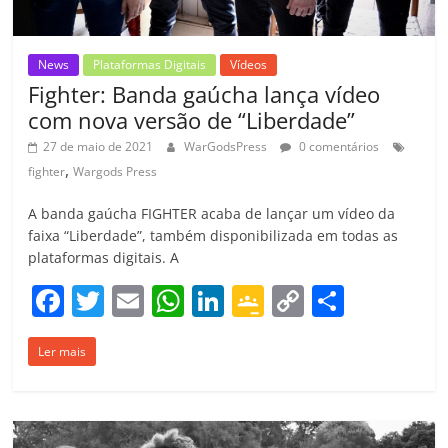
News
Plataformas Digitais
Vídeos
Fighter: Banda gaúcha lança vídeo
com nova versão de “Liberdade”
27 de maio de 2021
WarGodsPress
0 comentários
,
fighter
Wargods Press
A banda gaúcha FIGHTER acaba de lançar um vídeo da
faixa “Liberdade”, também disponibilizada em todas as
plataformas digitais. A
F
T
E
W
Li
G
C
C
a
w
m
h
n
o
o
o
Ler mais
c
itt
ai
at
k
o
p
m
e
er
l
s
e
gl
y
p
b
A
dI
e
Li
ar