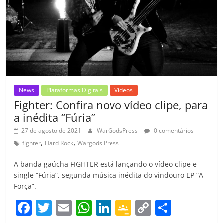
ro
o
m
News
Plataformas Digitais
Vídeos
Fighter: Confira novo vídeo clipe, para
a inédita “Fúria”
27 de agosto de 2021
WarGodsPress
0 comentários
,
,
fighter
Hard Rock
Wargods Press
A banda gaúcha FIGHTER está lançando o vídeo clipe e
single “Fúria”, segunda música inédita do vindouro EP “A
Força”.
F
T
E
W
Li
G
C
C