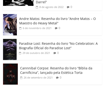
k
ss
ar
Darrel”
ro
0
8 de agosto de 2022
o
Andre Matos: Resenha do livro “Andre Matos – O
m
Maestro do Heavy Metal”
0
6 de novembro de 2021
Paradise Lost: Resenha do livro “No Celebration: A
Biografia Oficial do Paradise Lost”
0
29 de outubro de 2021
Cannnibal Corpse: Resenha do livro “Bíblia da
Carnificina”, lançado pela Estética Torta
0
26 de setembro de 2021