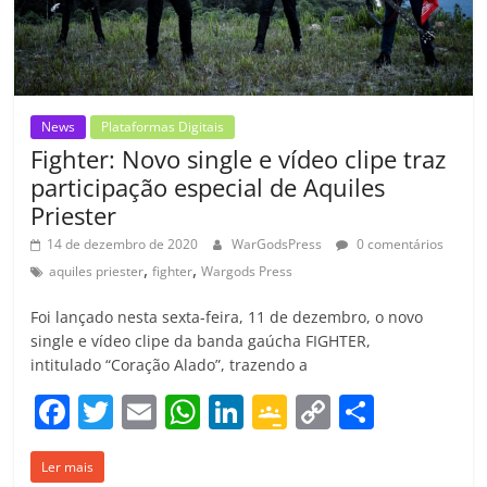
o
m
News
Plataformas Digitais
Fighter: Novo single e vídeo clipe traz
participação especial de Aquiles
Priester
14 de dezembro de 2020
WarGodsPress
0 comentários
,
,
aquiles priester
fighter
Wargods Press
Foi lançado nesta sexta-feira, 11 de dezembro, o novo
single e vídeo clipe da banda gaúcha FIGHTER,
intitulado “Coração Alado”, trazendo a
F
T
E
W
Li
G
C
C
a
w
m
h
n
o
o
o
Ler mais
c
itt
ai
at
k
o
p
m