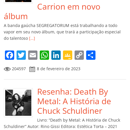
Carrion em novo
álbum
A banda gaúcha SEGREGATORUM está trabalhando a todo
vapor em seu novo álbum, que trará a participação especial
do talentoso
[…]
F
T
E
W
Li
G
C
C
a
w
m
h
n
o
o
o
204597
8 de fevereiro de 2023
c
itt
ai
at
k
o
p
m
e
er
l
s
e
gl
y
p
b
Resenha: Death By
A
dI
e
Li
ar
o
p
n
Cl
n
til
Metal: A História de
o
p
a
k
h
Chuck Schuldiner
k
ss
ar
Livro: “Death by Metal: A História de Chuck
ro
Schuldiner” Autor: Rino Gissi Editora: Estética Torta – 2021