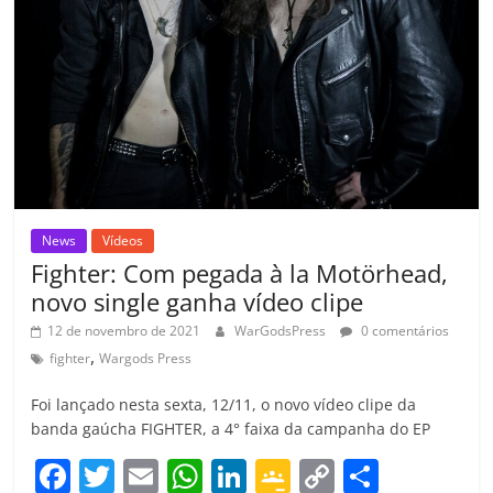
m
News
Vídeos
Fighter: Com pegada à la Motörhead,
novo single ganha vídeo clipe
12 de novembro de 2021
WarGodsPress
0 comentários
,
fighter
Wargods Press
Foi lançado nesta sexta, 12/11, o novo vídeo clipe da
banda gaúcha FIGHTER, a 4° faixa da campanha do EP
F
T
E
W
Li
G
C
C