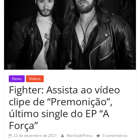
News
Vídeos
Fighter: Assista ao vídeo
clipe de “Premonição”,
último single do EP “A
Força”
22 de dezembro de 2021
WarGodsPress
0 comentários