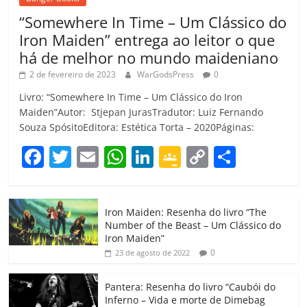
“Somewhere In Time – Um Clássico do
Iron Maiden” entrega ao leitor o que
há de melhor no mundo maideniano
2 de fevereiro de 2023
WarGodsPress
0
Livro: “Somewhere In Time – Um Clássico do Iron
Maiden”Autor: Stjepan JurasTradutor: Luiz Fernando
Souza SpósitoEditora: Estética Torta – 2020Páginas:
F
T
E
W
Li
G
C
C
a
w
m
h
n
o
o
o
c
itt
ai
at
k
o
p
m
Iron Maiden: Resenha do livro “The
e
er
l
s
e
gl
y
p
Number of the Beast – Um Clássico do
b
A
dI
e
Li
ar
Iron Maiden”
0
23 de agosto de 2022
o
p
n
Cl
n
til
o
p
a
k
h
Pantera: Resenha do livro “Caubói do
Inferno – Vida e morte de Dimebag