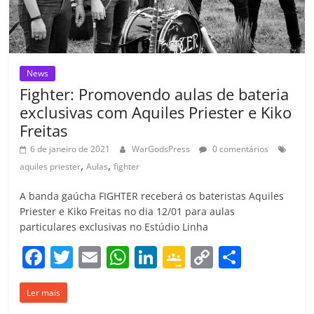
News
Fighter: Promovendo aulas de bateria
exclusivas com Aquiles Priester e Kiko
Freitas
6 de janeiro de 2021
WarGodsPress
0 comentários
,
,
aquiles priester
Aulas
fighter
A banda gaúcha FIGHTER receberá os bateristas Aquiles
Priester e Kiko Freitas no dia 12/01 para aulas
particulares exclusivas no Estúdio Linha
F
T
E
W
Li
G
C
C
a
w
m
h
n
o
o
o
Ler mais
c
itt
ai
at
k
o
p
m