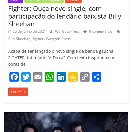
Fighter: Ouça novo single, com
participação do lendário baixista Billy
Sheehan
25 de junho de 2021
WarGodsPress
0 comentários
,
,
Billy Sheehan
fighter
Wargods Press
Acaba de ser lançado o novo single da banda gaúcha
FIGHTER, intitulado “A Força”. Com texto inspirado nas
obras de
F
T
E
W
Li
G
C
C
a
w
m
h
n
o
o
o
Ler mais
c
itt
ai
at
k
o
p
m
e
er
l
s
e
gl
y
p
b
A
dI
e
Li
ar
o
p
n
Cl
n
til