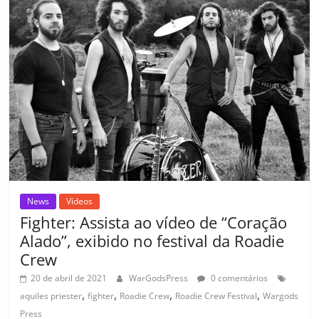
o
p
n
Cl
n
til
o
p
a
k
h
k
ss
ar
ro
o
m
News
Vídeos
Fighter: Assista ao vídeo de “Coração
Alado”, exibido no festival da Roadie
Crew
20 de abril de 2021
WarGodsPress
0 comentários
,
,
,
,
aquiles priester
fighter
Roadie Crew
Roadie Crew Festival
Wargods
Press