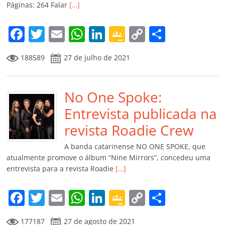
Páginas: 264 Falar
[…]
o
m
F
T
E
W
Li
G
C
C
a
w
m
h
n
o
o
o
188589
27 de julho de 2021
c
itt
ai
at
k
o
p
m
e
er
l
s
e
gl
y
p
b
No One Spoke:
A
dI
e
Li
ar
o
p
n
Cl
n
til
Entrevista publicada na
o
p
a
k
h
revista Roadie Crew
k
ss
ar
A banda catarinense NO ONE SPOKE, que
ro
atualmente promove o álbum “Nine Mirrors”, concedeu uma
entrevista para a revista Roadie
[…]
o
m
F
T
E
W
Li
G
C
C
a
w
m
h
n
o
o
o
177187
27 de agosto de 2021