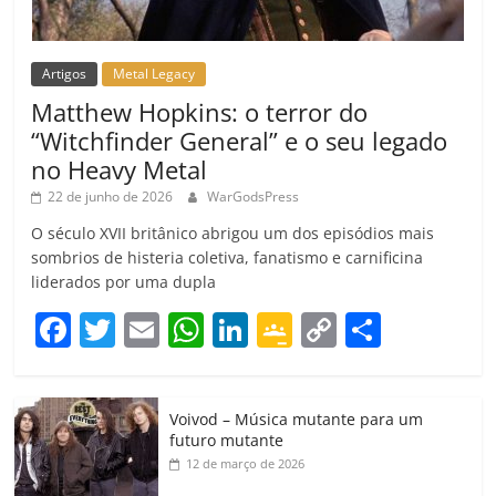
Artigos
Metal Legacy
Matthew Hopkins: o terror do
“Witchfinder General” e o seu legado
no Heavy Metal
22 de junho de 2026
WarGodsPress
O século XVII britânico abrigou um dos episódios mais
sombrios de histeria coletiva, fanatismo e carnificina
liderados por uma dupla
F
T
E
W
Li
G
C
C
a
w
m
h
n
o
o
o
c
itt
ai
at
k
o
p
m
Voivod – Música mutante para um
e
er
l
s
e
gl
y
p
futuro mutante
b
A
dI
e
Li
ar
12 de março de 2026