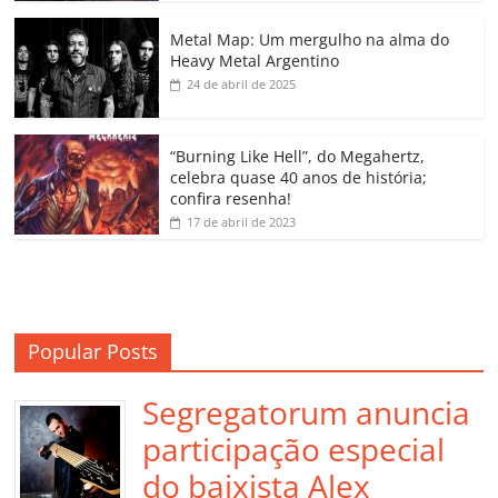
o
p
n
Cl
n
til
o
p
a
k
h
Metal Map: Um mergulho na alma do
Heavy Metal Argentino
k
ss
ar
24 de abril de 2025
ro
o
“Burning Like Hell”, do Megahertz,
m
celebra quase 40 anos de história;
confira resenha!
17 de abril de 2023
Popular Posts
Segregatorum anuncia
participação especial
do baixista Alex