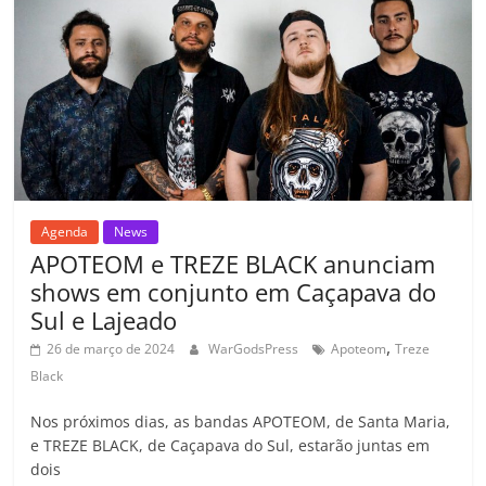
o
p
a
k
h
k
ss
ar
ro
o
m
Agenda
News
APOTEOM e TREZE BLACK anunciam
shows em conjunto em Caçapava do
Sul e Lajeado
,
26 de março de 2024
WarGodsPress
Apoteom
Treze
Black
Nos próximos dias, as bandas APOTEOM, de Santa Maria,
e TREZE BLACK, de Caçapava do Sul, estarão juntas em
dois