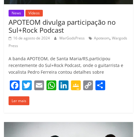
News
Vídeos
APOTEOM divulga participação no
Sul+Rock Podcast
,
16 de agosto de 2024
WarGodsPress
Apoteom
Wargods
Press
A banda APOTEOM, de Santa Maria/RS,participou
recentemente do Sul+Rock Podcast, onde o guitarrista e
vocalista Pedro Ferreira contou detalhes sobre
F
T
E
W
Li
G
C
C
a
w
m
h
n
o
o
o
Ler mais
c
itt
ai
at
k
o
p
m
e
er
l
s
e
gl
y
p
b
A
dI
e
Li
ar
o
p
n
Cl
n
til