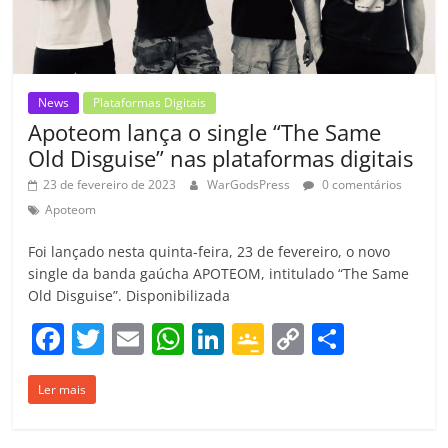
o
m
News
Plataformas Digitais
Apoteom lança o single “The Same
Old Disguise” nas plataformas digitais
23 de fevereiro de 2023
WarGodsPress
0 comentários
Apoteom
Foi lançado nesta quinta-feira, 23 de fevereiro, o novo
single da banda gaúcha APOTEOM, intitulado “The Same
Old Disguise”. Disponibilizada
F
T
E
W
Li
G
C
C
a
w
m
h
n
o
o
o
Ler mais
c
itt
ai
at
k
o
p
m
e
er
l
s
e
gl
y
p