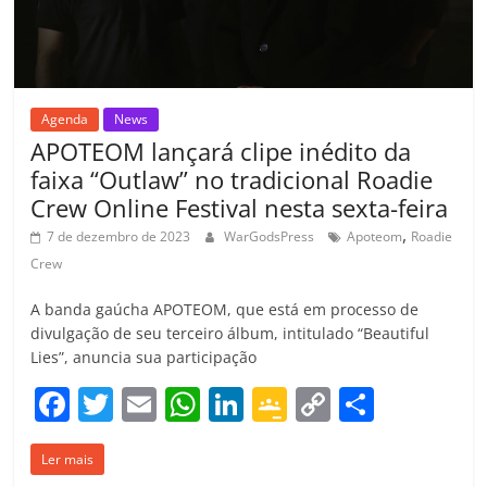
o
m
Agenda
News
APOTEOM lançará clipe inédito da
faixa “Outlaw” no tradicional Roadie
Crew Online Festival nesta sexta-feira
,
7 de dezembro de 2023
WarGodsPress
Apoteom
Roadie
Crew
A banda gaúcha APOTEOM, que está em processo de
divulgação de seu terceiro álbum, intitulado “Beautiful
Lies”, anuncia sua participação
F
T
E
W
Li
G
C
C
a
w
m
h
n
o
o
o
Ler mais
c
itt
ai
at
k
o
p
m