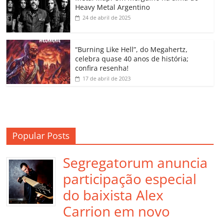
o
p
a
k
h
Heavy Metal Argentino
k
ss
ar
24 de abril de 2025
ro
o
“Burning Like Hell”, do Megahertz,
m
celebra quase 40 anos de história;
confira resenha!
17 de abril de 2023
Popular Posts
Segregatorum anuncia
participação especial
do baixista Alex
Carrion em novo