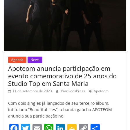
o
p
a
k
h
k
ss
ar
ro
o
m
Agenda
News
Apoteom anuncia participação em
evento comemorativo de 25 anos do
Studio Top em Santa Maria
11 de setembro de 2023
WarGodsPress
Apoteom
Com dois singles já lançados de seu terceiro álbum,
intitulado “Beautiful Lies”, a banda gaúcha APOTEOM
anuncia sua participação no
F
T
E
W
Li
G
C
C