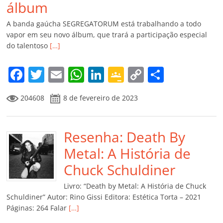
álbum
A banda gaúcha SEGREGATORUM está trabalhando a todo
vapor em seu novo álbum, que trará a participação especial
do talentoso
[…]
F
T
E
W
Li
G
C
C
a
w
m
h
n
o
o
o
204608
8 de fevereiro de 2023
c
itt
ai
at
k
o
p
m
e
er
l
s
e
gl
y
p
b
Resenha: Death By
A
dI
e
Li
ar
o
p
n
Cl
n
til
Metal: A História de
o
p
a
k
h
Chuck Schuldiner
k
ss
ar
Livro: “Death by Metal: A História de Chuck
ro
Schuldiner” Autor: Rino Gissi Editora: Estética Torta – 2021
Páginas: 264 Falar
[…]
o