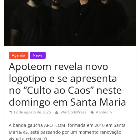
Agenda
News
Apoteom revela novo
logotipo e se apresenta
no “Culto ao Caos” neste
domingo em Santa Maria
12 de agosto de 2025
WarGodsPress
Apoteom
A banda gaúcha APOTEOM, formada em 2010 em Santa
Maria/RS, está passando por um momento renovação
visual e criativa. O