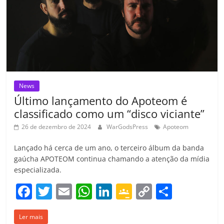
k
ss
ar
ro
o
m
News
Último lançamento do Apoteom é
classificado como um “disco viciante”
26 de dezembro de 2024
WarGodsPress
Apoteom
Lançado há cerca de um ano, o terceiro álbum da banda
gaúcha APOTEOM continua chamando a atenção da mídia
especializada.
F
T
E
W
Li
G
C
C
a
w
m
h
n
o
o
o
Ler mais
c
itt
ai
at
k
o
p
m