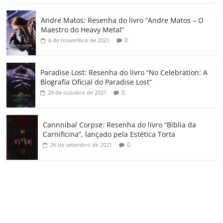
o
Andre Matos: Resenha do livro “Andre Matos – O
m
Maestro do Heavy Metal”
0
6 de novembro de 2021
Paradise Lost: Resenha do livro “No Celebration: A
Biografia Oficial do Paradise Lost”
0
29 de outubro de 2021
Cannnibal Corpse: Resenha do livro “Bíblia da
Carnificina”, lançado pela Estética Torta
0
26 de setembro de 2021