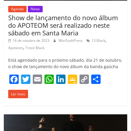
Agenda
News
Show de lançamento do novo álbum
do APOTEOM será realizado neste
sábado em Santa Maria
,
16 de outubro de 2023
WarGodsPress
13 Black
,
Apoteom
Treze Black
Está agendado para o próximo sábado, dia 21 de outubro,
o show de lançamento do novo álbum da banda gaúcha
F
T
E
W
Li
G
C
C
a
w
m
h
n
o
o
o
Ler mais
c
itt
ai
at
k
o
p
m
e
er
l
s
e
gl
y
p
b
A
dI
e
Li
ar
o
p
n
Cl
n
til