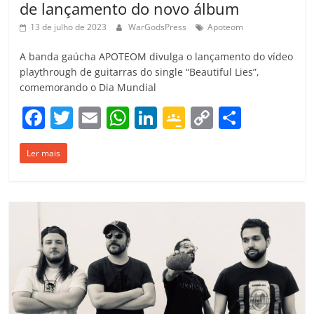
de lançamento do novo álbum
13 de julho de 2023
WarGodsPress
Apoteom
A banda gaúcha APOTEOM divulga o lançamento do vídeo
playthrough de guitarras do single “Beautiful Lies”,
comemorando o Dia Mundial
F
T
E
W
Li
G
C
C
a
w
m
h
n
o
o
o
Ler mais
c
itt
ai
at
k
o
p
m
e
er
l
s
e
gl
y
p
b
A
dI
e
Li
ar
o
p
n
Cl
n
til
o
p
a
k
h
k
ss
ar
ro