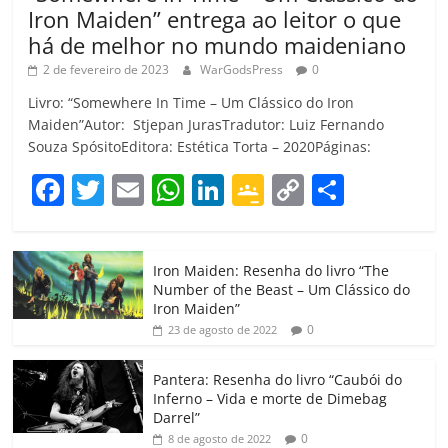
Iron Maiden” entrega ao leitor o que
há de melhor no mundo maideniano
2 de fevereiro de 2023
WarGodsPress
0
Livro: “Somewhere In Time – Um Clássico do Iron
Maiden”Autor: Stjepan JurasTradutor: Luiz Fernando
Souza SpósitoEditora: Estética Torta – 2020Páginas:
F
T
E
W
Li
G
C
C
a
w
m
h
n
o
o
o
c
itt
ai
at
k
o
p
m
Iron Maiden: Resenha do livro “The
e
er
l
s
e
gl
y
p
Number of the Beast – Um Clássico do
b
A
dI
e
Li
ar
Iron Maiden”
0
23 de agosto de 2022
o
p
n
Cl
n
til
o
p
a
k
h
Pantera: Resenha do livro “Caubói do
Inferno – Vida e morte de Dimebag
k
ss
ar
Darrel”
ro
0
8 de agosto de 2022