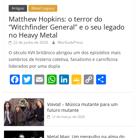
Artigos
Metal Legacy
Matthew Hopkins: o terror do
“Witchfinder General” e o seu legado
no Heavy Metal
22 de junho de 2026
WarGodsPress
O século XVII britânico abrigou um dos episódios mais
sombrios de histeria coletiva, fanatismo e carnificina
liderados por uma dupla
F
T
E
W
Li
G
C
C
a
w
m
h
n
o
o
o
c
itt
ai
at
k
o
p
m
Voivod – Música mutante para um
e
er
l
s
e
gl
y
p
futuro mutante
b
A
dI
e
Li
ar
12 de março de 2026
o
p
n
Cl
n
til
Metal Map: Um mergulho na alma do