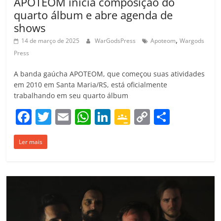
APOTEOM inicia composição do
quarto álbum e abre agenda de
shows
,
14 de março de 2025
WarGodsPress
Apoteom
Wargods
Press
A banda gaúcha APOTEOM, que começou suas atividades
em 2010 em Santa Maria/RS, está oficialmente
trabalhando em seu quarto álbum
F
T
E
W
Li
G
C
C
a
w
m
h
n
o
o
o
Ler mais
c
itt
ai
at
k
o
p
m
e
er
l
s
e
gl
y
p
b
A
dI
e
Li
ar
o
p
n
Cl
n
til
o
p
a
k
h