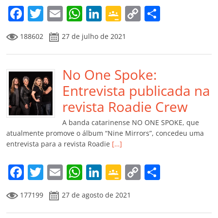
m
F
T
E
W
Li
G
C
C
a
w
m
h
n
o
o
o
188602
27 de julho de 2021
c
itt
ai
at
k
o
p
m
e
er
l
s
e
gl
y
p
b
No One Spoke:
A
dI
e
Li
ar
o
p
n
Cl
n
til
Entrevista publicada na
o
p
a
k
h
revista Roadie Crew
k
ss
ar
A banda catarinense NO ONE SPOKE, que
ro
atualmente promove o álbum “Nine Mirrors”, concedeu uma
entrevista para a revista Roadie
[…]
o
m
F
T
E
W
Li
G
C
C
a
w
m
h
n
o
o
o
177199
27 de agosto de 2021
c
itt
ai
at
k
o
p
m