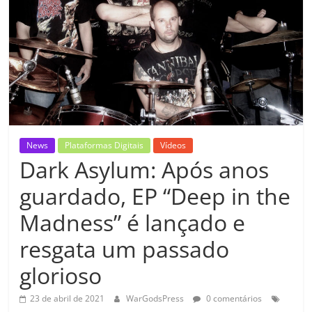
News
Plataformas Digitais
Vídeos
Dark Asylum: Após anos
guardado, EP “Deep in the
Madness” é lançado e
resgata um passado
glorioso
23 de abril de 2021
WarGodsPress
0 comentários