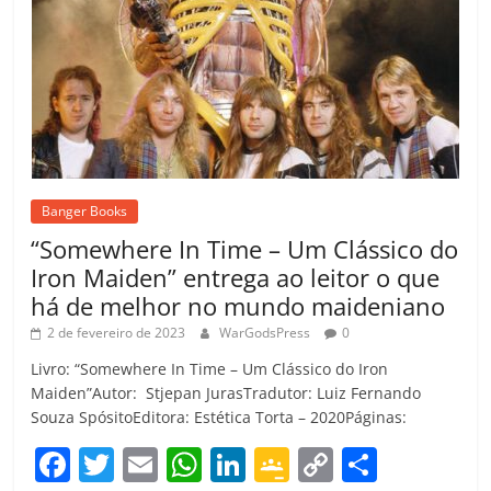
Banger Books
“Somewhere In Time – Um Clássico do
Iron Maiden” entrega ao leitor o que
há de melhor no mundo maideniano
2 de fevereiro de 2023
WarGodsPress
0
Livro: “Somewhere In Time – Um Clássico do Iron
Maiden”Autor: Stjepan JurasTradutor: Luiz Fernando
Souza SpósitoEditora: Estética Torta – 2020Páginas:
F
T
E
W
Li
G
C
C