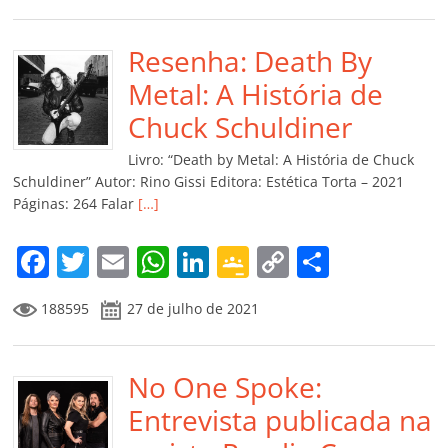
e
er
l
s
e
gl
y
p
b
Resenha: Death By
A
dI
e
Li
ar
o
p
n
Cl
n
til
Metal: A História de
o
p
a
k
h
Chuck Schuldiner
k
ss
ar
Livro: “Death by Metal: A História de Chuck
ro
Schuldiner” Autor: Rino Gissi Editora: Estética Torta – 2021
Páginas: 264 Falar
[…]
o
m
F
T
E
W
Li
G
C
C
a
w
m
h
n
o
o
o
188595
27 de julho de 2021
c
itt
ai
at
k
o
p
m
e
er
l
s
e
gl
y
p
b
No One Spoke:
A
dI
e
Li
ar
o
p
n
Cl
n
til
Entrevista publicada na