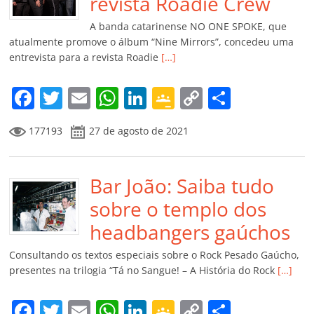
o
p
a
k
h
revista Roadie Crew
k
ss
ar
A banda catarinense NO ONE SPOKE, que
ro
atualmente promove o álbum “Nine Mirrors”, concedeu uma
entrevista para a revista Roadie
[…]
o
m
F
T
E
W
Li
G
C
C
a
w
m
h
n
o
o
o
177193
27 de agosto de 2021
c
itt
ai
at
k
o
p
m
e
er
l
s
e
gl
y
p
b
Bar João: Saiba tudo
A
dI
e
Li
ar
o
p
n
Cl
n
til
sobre o templo dos
o
p
a
k
h
headbangers gaúchos
k
ss
ar
Consultando os textos especiais sobre o Rock Pesado Gaúcho,
ro
presentes na trilogia “Tá no Sangue! – A História do Rock
[…]
o
F
T
E
W
Li
G
C
C