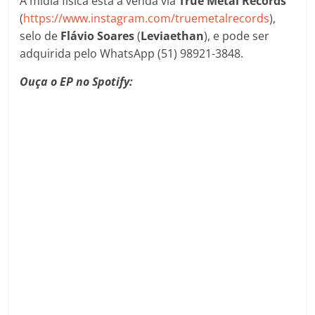
A mídia física está à venda via
True Metal Records
(
https://www.instagram.com/truemetalrecords
),
selo de
Flávio Soares
(
Leviaethan
), e pode ser
adquirida pelo WhatsApp (51) 98921-3848.
Ouça o EP no Spotify: