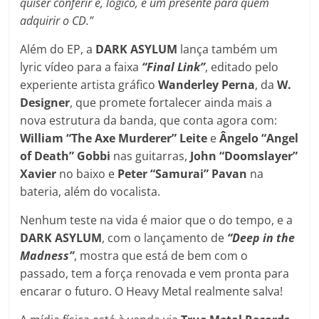
quiser conferir e, logico, é um presente para quem
adquirir o CD.”
Além do EP, a
DARK ASYLUM
lança também um
lyric vídeo para a faixa
“Final Link”
, editado pelo
experiente artista gráfico
Wanderley
Perna
, da
W.
Designer
, que promete fortalecer ainda mais a
nova estrutura da banda, que conta agora com:
William “The Axe Murderer” Leite
e
Ângelo “Angel
of Death” Gobbi
nas guitarras,
John “Doomslayer”
Xavier
no baixo e
Peter “Samurai” Pavan
na
bateria, além do vocalista.
Nenhum teste na vida é maior que o do tempo, e a
DARK ASYLUM
, com o lançamento de
“Deep in the
Madness”
, mostra que está de bem com o
passado, tem a força renovada e vem pronta para
encarar o futuro. O Heavy Metal realmente salva!