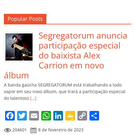
Popular Posts
Segregatorum anuncia
participação especial
do baixista Alex
Carrion em novo
álbum
A banda gaúcha SEGREGATORUM está trabalhando a todo
vapor em seu novo álbum, que trará a participação especial
do talentoso
[…]
F
T
E
W
Li
G
C
C
a
w
m
h
n
o
o
o
204601
8 de fevereiro de 2023
c
itt
ai
at
k
o
p
m