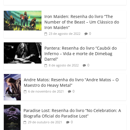
a
w
m
h
n
o
o
o
c
itt
ai
at
k
o
p
m
Iron Maiden: Resenha do livro “The
e
er
l
s
e
gl
y
p
Number of the Beast – Um Clássico do
b
A
dI
e
Li
ar
Iron Maiden”
0
23 de agosto de 2022
o
p
n
Cl
n
til
o
p
a
k
h
Pantera: Resenha do livro “Caubói do
Inferno – Vida e morte de Dimebag
k
ss
ar
Darrel”
ro
0
8 de agosto de 2022
o
Andre Matos: Resenha do livro “Andre Matos – O
m
Maestro do Heavy Metal”
0
6 de novembro de 2021
Paradise Lost: Resenha do livro “No Celebration: A
Biografia Oficial do Paradise Lost”
0
29 de outubro de 2021