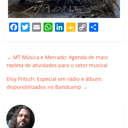
F
T
E
W
Li
G
C
C
a
w
m
h
n
o
o
o
c
itt
ai
at
k
o
p
m
e
er
l
s
e
gl
y
p
←
MT Música e Mercado: Agenda de maio
b
A
dI
e
Li
ar
repleta de atividades para o setor musical
o
p
n
Cl
n
til
Eloy Fritsch: Especial em rádio e álbuns
o
p
a
k
h
disponibilizados no Bandcamp
→
k
ss
ar
ro
o
m