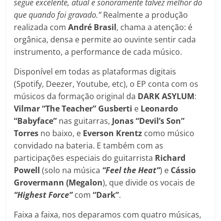
segue excelente, atual e sonoramente talvez melhor do
que quando foi gravado.”
Realmente a produção
realizada com
André Brasil
, chama a atenção: é
orgânica, densa e permite ao ouvinte sentir cada
instrumento, a performance de cada músico.
Disponível em todas as plataformas digitais
(Spotify, Deezer, Youtube, etc), o EP conta com os
músicos da formação original da
DARK ASYLUM
:
Vilmar “The Teacher” Gusberti
e
Leonardo
“Babyface”
nas guitarras,
Jonas “Devil’s Son”
Torres
no baixo, e
Everson Krentz
como músico
convidado na bateria. E também com as
participações especiais do guitarrista
Richard
Powell
(solo na música
“Feel the Heat”
) e
Cássio
Grovermann (Megalon
), que divide os vocais de
“Highest Force”
com
“Dark”
.
Faixa a faixa, nos deparamos com quatro músicas,