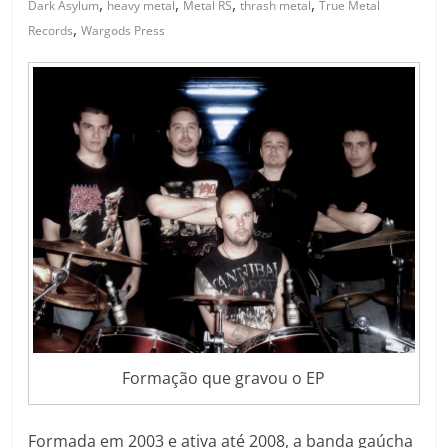
,
,
,
,
Dark Asylum
heavy metal
Metal RS
thrash metal
True Metal
,
Records
Wargods Press
Formação que gravou o EP
Formada em 2003 e ativa até 2008, a banda gaúcha