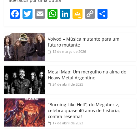
liderados por uma dupla
F
T
E
W
Li
G
C
C
a
w
m
h
n
o
o
o
c
itt
ai
at
k
o
p
m
Voivod – Música mutante para um
e
er
l
s
e
gl
y
p
futuro mutante
b
A
dI
e
Li
ar
12 de março de 2026
o
p
n
Cl
n
til
o
p
a
k
h
Metal Map: Um mergulho na alma do
Heavy Metal Argentino
k
ss
ar
24 de abril de 2025
ro
o
“Burning Like Hell”, do Megahertz,
m
celebra quase 40 anos de história;
confira resenha!
17 de abril de 2023