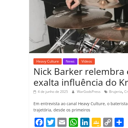
Heavy Culture
News
Vídeos
Nick Barker relembra e
exalta influência do K
,
4 de junho de 2025
WarGodsPress
Brujeria
Cr
Em entrevista ao canal Heavy Culture, o baterist
trajetória, desde os primeiros
F
T
E
W
Li
G
C