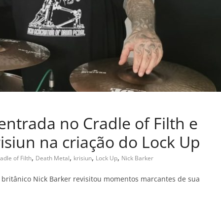
ntrada no Cradle of Filth e
risiun na criação do Lock Up
,
,
,
,
adle of Filth
Death Metal
krisiun
Lock Up
Nick Barker
a britânico Nick Barker revisitou momentos marcantes de sua
C