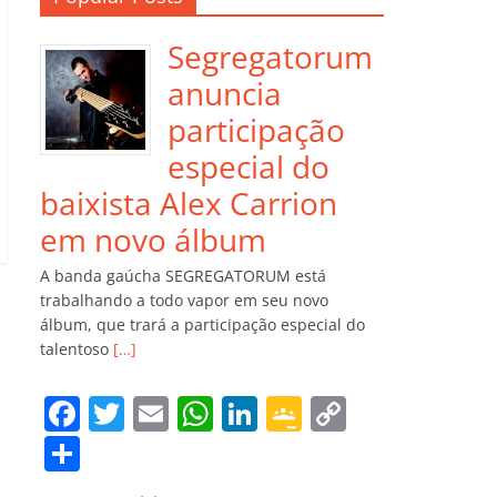
Segregatorum
anuncia
participação
especial do
baixista Alex Carrion
em novo álbum
A banda gaúcha SEGREGATORUM está
trabalhando a todo vapor em seu novo
álbum, que trará a participação especial do
talentoso
[…]
F
T
E
W
Li
G
C
a
w
m
h
n
o
o
C
c
itt
ai
at
k
o
p
o