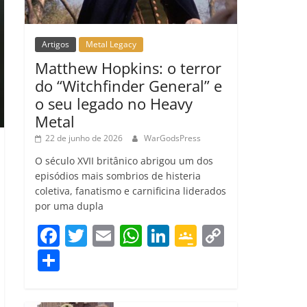
Artigos
Metal Legacy
Matthew Hopkins: o terror
do “Witchfinder General” e
o seu legado no Heavy
Metal
22 de junho de 2026
WarGodsPress
O século XVII britânico abrigou um dos
episódios mais sombrios de histeria
coletiva, fanatismo e carnificina liderados
por uma dupla
F
T
E
W
Li
G
C
a
w
m
h
n
o
o
C
c
itt
ai
at
k
o
p
o
e
er
l
s
e
gl
y
m