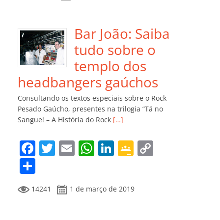
e
er
l
s
e
gl
y
m
b
A
dI
e
Li
p
o
p
n
Cl
n
ar
Bar João: Saiba
o
p
a
k
til
tudo sobre o
k
ss
h
templo dos
ro
ar
headbangers gaúchos
o
Consultando os textos especiais sobre o Rock
m
Pesado Gaúcho, presentes na trilogia “Tá no
Sangue! – A História do Rock
[…]
F
T
E
W
Li
G
C
a
w
m
h
n
o
o
C
c
itt
ai
at
k
o
p
o
14241
1 de março de 2019
e
er
l
s
e
gl
y
m
b
A
dI
e
Li
p