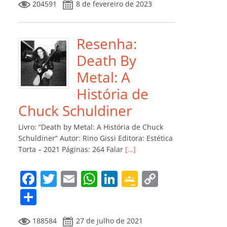
204591
8 de fevereiro de 2023
e
er
l
s
e
gl
y
m
b
A
dI
e
Li
p
o
p
n
Cl
n
ar
Resenha:
o
p
a
k
til
Death By
k
ss
h
Metal: A
ro
ar
História de
o
Chuck Schuldiner
m
Livro: “Death by Metal: A História de Chuck
Schuldiner” Autor: Rino Gissi Editora: Estética
Torta – 2021 Páginas: 264 Falar
[…]
F
T
E
W
Li
G
C
a
w
m
h
n
o
o
C
c
itt
ai
at
k
o
p
o
188584
27 de julho de 2021