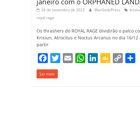
janeiro com o ORPHANED LAND
26 de novembro de 2023
WarGodsPress
krisiu
royal rage
Os thrashers do ROYAL RAGE dividirão o palco c
Krisiun, Atrocitus e Noctus Arcanus no dia 16/12 
partir
F
T
E
W
Li
G
C
a
w
m
h
n
o
o
Ler mais
c
itt
ai
at
k
o
p
e
er
l
s
e
gl
y
b
A
dI
e
Li
o
p
n
Cl
n
t
o
p
a
k
k
ss
ro