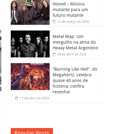
b
A
dI
e
Li
Voivod – Música
p
mutante para um
o
p
n
Cl
n
ar
futuro mutante
12 de março de 2026
o
p
a
k
til
k
ss
h
Metal Map: Um
ro
mergulho na alma do
ar
Heavy Metal Argentino
o
24 de abril de 2025
m
“Burning Like Hell”, do
Megahertz, celebra
quase 40 anos de
história; confira
resenha!
17 de abril de 2023
Popular Posts