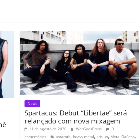
o
m
p
ar
il
h
ar
News
Spartacus: Debut “Libertae” será
relançado com nova mixagem
nê
11 de agosto de 2020
WarGodsPress
0
,
,
,
,
comentários
astaroth
heavy metal
krisiun
Metal Gaúcho