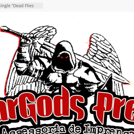
ingle “Dead Flies
á nas plataformas em
rge A. Romero
en detalha a
“Fly Rig” definitivo
estival Hell’s Heroes
vídeo de guitar & bass
e “Eclipse”, segundo
um “Dreaming”
tiona a
e a artificialidade
ngle e videoclipe de
s”
da gaúcha de Heavy
debut “Hellforge”