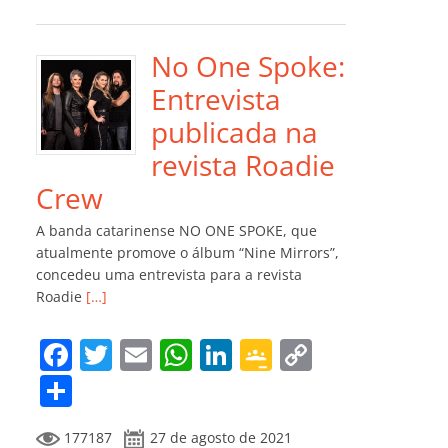
e
er
l
s
e
gl
y
m
b
A
dI
e
Li
p
o
p
n
Cl
n
ar
No One Spoke:
o
p
a
k
til
Entrevista
k
ss
h
publicada na
ro
ar
revista Roadie
o
Crew
m
A banda catarinense NO ONE SPOKE, que
atualmente promove o álbum “Nine Mirrors”,
concedeu uma entrevista para a revista
Roadie
[…]
F
T
E
W
Li
G
C
a
w
m
h
n
o
o
C
c
itt
ai
at
k
o
p
o
177187
27 de agosto de 2021