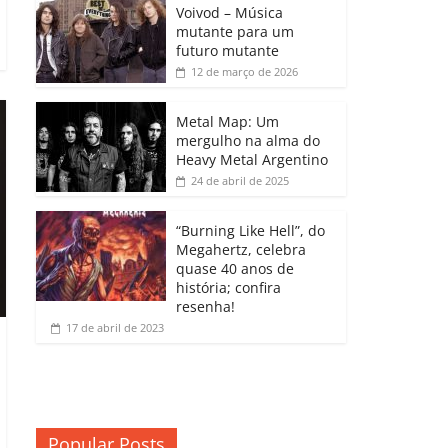
b
A
dI
e
Li
Voivod – Música
p
mutante para um
o
p
n
Cl
n
ar
futuro mutante
12 de março de 2026
o
p
a
k
til
k
ss
h
Metal Map: Um
ro
mergulho na alma do
ar
Heavy Metal Argentino
o
24 de abril de 2025
m
“Burning Like Hell”, do
Megahertz, celebra
quase 40 anos de
história; confira
resenha!
17 de abril de 2023
Popular Posts