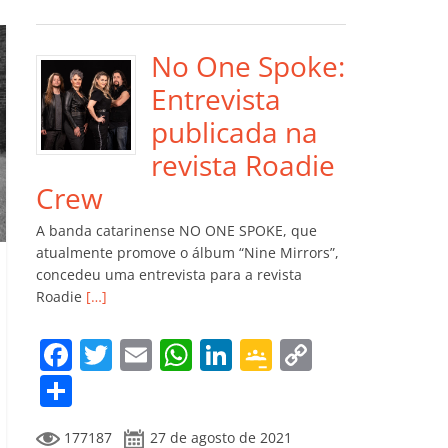
e
er
l
s
e
gl
y
m
b
A
dI
e
Li
p
o
p
n
Cl
n
ar
No One Spoke:
o
p
a
k
til
Entrevista
k
ss
h
publicada na
ro
ar
revista Roadie
o
Crew
m
A banda catarinense NO ONE SPOKE, que
atualmente promove o álbum “Nine Mirrors”,
concedeu uma entrevista para a revista
Roadie
[…]
F
T
E
W
Li
G
C
a
w
m
h
n
o
o
C
c
itt
ai
at
k
o
p
o
177187
27 de agosto de 2021