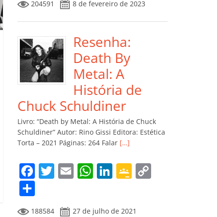
204591
8 de fevereiro de 2023
e
er
l
s
e
gl
y
m
b
A
dI
e
Li
p
o
p
n
Cl
n
ar
Resenha:
o
p
a
k
til
Death By
k
ss
h
Metal: A
ro
ar
História de
o
Chuck Schuldiner
m
Livro: “Death by Metal: A História de Chuck
Schuldiner” Autor: Rino Gissi Editora: Estética
Torta – 2021 Páginas: 264 Falar
[…]
F
T
E
W
Li
G
C
a
w
m
h
n
o
o
C
c
itt
ai
at
k
o
p
o
188584
27 de julho de 2021