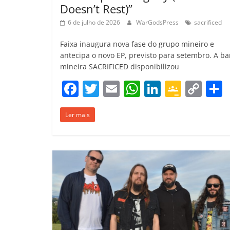
Doesn’t Rest)”
6 de julho de 2026
WarGodsPress
sacrificed
Faixa inaugura nova fase do grupo mineiro e
antecipa o novo EP, previsto para setembro. A b
mineira SACRIFICED disponibilizou
F
T
E
W
Li
G
C
a
w
m
h
n
o
o
Ler mais
c
itt
ai
at
k
o
p
e
er
l
s
e
gl
y
b
A
dI
e
Li
o
p
n
Cl
n
t
o
p
a
k
k
ss
ro