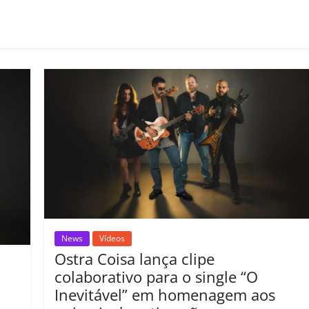
o
m
p
ar
il
h
ar
News
Vídeos
Ostra Coisa lança clipe
colaborativo para o single “O
Inevitável” em homenagem aos