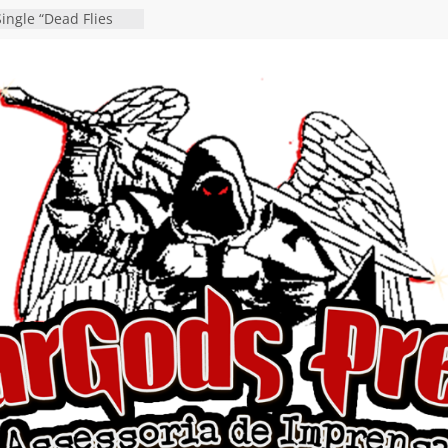
ingle “Dead Flies
á nas plataformas em
rge A. Romero
en detalha a
“Fly Rig” definitivo
estival Hell’s Heroes
vídeo de guitar & bass
e “Eclipse”, segundo
um “Dreaming”
tiona a
e a artificialidade
ngle e videoclipe de
s”
da gaúcha de Heavy
debut “Hellforge”