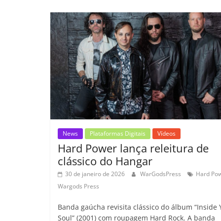
e
er
l
s
e
gl
y
b
A
dI
e
Li
o
p
n
Cl
n
t
o
p
a
k
k
ss
ro
o
m
News
Plataformas Digitais
Vídeos
Hard Power lança releitura de
clássico do Hangar
30 de janeiro de 2026
WarGodsPress
Hard Po
Wargods Press
Banda gaúcha revisita clássico do álbum “Inside 
Soul” (2001) com roupagem Hard Rock. A banda