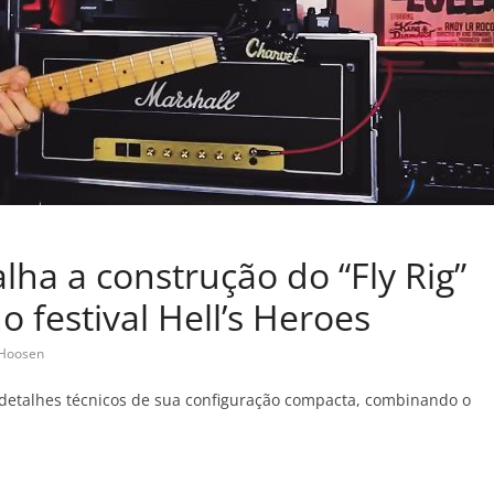
ha a construção do “Fly Rig”
o festival Hell’s Heroes
nHoosen
s detalhes técnicos de sua configuração compacta, combinando o
C