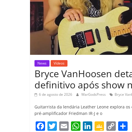
News
Vídeos
Bryce VanHoosen detal
definitivo após show n
6 de agosto de 2026
WarGodsPress
Bryce Va
Guitarrista da lendária Leather Leone explora o
pré-amplificador Friedman IR-J e o
F
T
E
W
Li
G
C