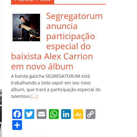
Segregatorum
anuncia
participação
especial do
baixista Alex Carrion
em novo álbum
A banda gaúcha SEGREGATORUM está
trabalhando a todo vapor em seu novo
álbum, que trará a participação especial do
talentoso
[…]
F
T
E
W
Li
G
C
a
w
m
h
n
o
o
C
c
itt
ai
at
k
o
p
o