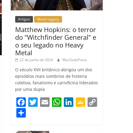
Artigos
Metal Legacy
Matthew Hopkins: o terror
do “Witchfinder General” e
o seu legado no Heavy
Metal
22 de junho de 2026
WarGodsPress
O século XVII britânico abrigou um dos
episódios mais sombrios de histeria
coletiva, fanatismo e carnificina liderados
por uma dupla
F
T
E
W
Li
G
C
a
w
m
h
n
o
o
C
c
itt
ai
at
k
o
p
o
e
er
l
s
e
gl
y
m