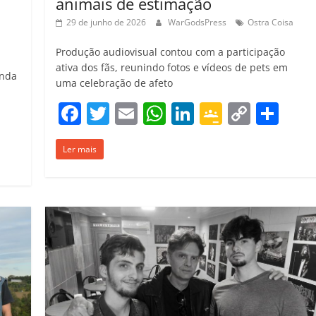
animais de estimação
29 de junho de 2026
WarGodsPress
Ostra Coisa
Produção audiovisual contou com a participação
ativa dos fãs, reunindo fotos e vídeos de pets em
anda
uma celebração de afeto
F
T
E
W
Li
G
C
C
C
a
w
m
h
n
o
o
o
o
Ler mais
c
itt
ai
at
k
o
p
m
m
e
er
l
s
e
gl
y
p
p
b
A
dI
e
Li
ar
ar
o
p
n
Cl
n
til
il
o
p
a
k
h
h
k
ss
ar
ar
ro