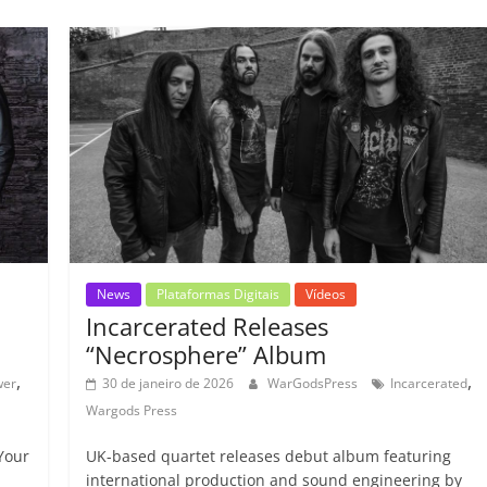
p
b
A
dI
e
Li
ar
ar
o
p
n
Cl
n
til
il
o
p
a
k
h
h
k
ss
ar
ar
ro
o
m
News
Plataformas Digitais
Vídeos
Incarcerated Releases
“Necrosphere” Album
,
,
wer
30 de janeiro de 2026
WarGodsPress
Incarcerated
Wargods Press
Your
UK-based quartet releases debut album featuring
international production and sound engineering by