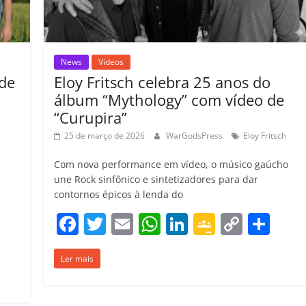
o
m
News
Vídeos
 de
Eloy Fritsch celebra 25 anos do
álbum “Mythology” com vídeo de
“Curupira”
25 de março de 2026
WarGodsPress
Eloy Fritsch
Com nova performance em vídeo, o músico gaúcho
une Rock sinfônico e sintetizadores para dar
contornos épicos à lenda do
F
T
E
W
Li
G
C
C
C
a
w
m
h
n
o
o
o
o
Ler mais
c
itt
ai
at
k
o
p
m
m
e
er
l
s
e
gl
y
p