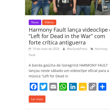
o
m
News
Vídeos
Harmony Fault lança videoclipe
“Left for Dead in the War” com
forte crítica antiguerra
19 de maio de 2026
WarGodsPress
Harmony
Fault
A banda gaúcha de Goregrind HARMONY FAULT
lançou neste sábado um videoclipe oficial para a
música “Left for Dead in
F
T
E
W
Li
G
C
a
w
m
h
n
o
o
Ler mais
c
itt
ai
at
k
o
p