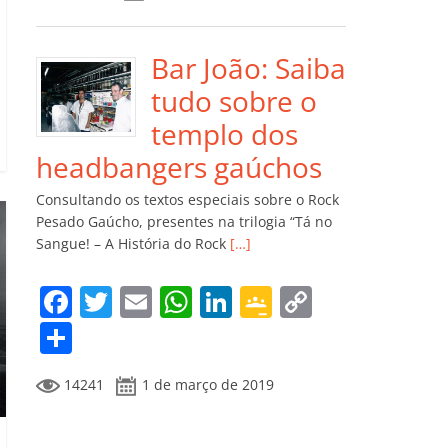
e
er
l
s
e
gl
y
m
b
A
dI
e
Li
p
o
p
n
Cl
n
ar
Bar João: Saiba
o
p
a
k
til
tudo sobre o
k
ss
h
templo dos
ro
ar
headbangers gaúchos
o
Consultando os textos especiais sobre o Rock
m
Pesado Gaúcho, presentes na trilogia “Tá no
Sangue! – A História do Rock
[…]
F
T
E
W
Li
G
C
a
w
m
h
n
o
o
C
c
itt
ai
at
k
o
p
o
14241
1 de março de 2019
e
er
l
s
e
gl
y
m
b
A
dI
e
Li
p