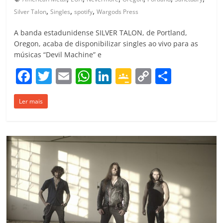
,
,
,
Silver Talon
Singles
spotify
Wargods Press
A banda estadunidense SILVER TALON, de Portland,
Oregon, acaba de disponibilizar singles ao vivo para as
músicas “Devil Machine” e
F
T
E
W
Li
G
C
C
a
w
m
h
n
o
o
o
Ler mais
c
itt
ai
at
k
o
p
m
e
er
l
s
e
gl
y
p
b
A
dI
e
Li
ar
o
p
n
Cl
n
til
o
p
a
k
h
k
ss
ar
ro
o