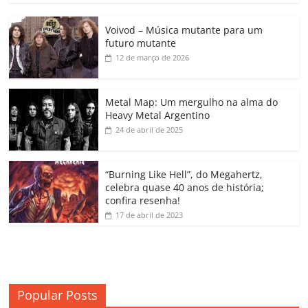
c
itt
ai
at
k
o
p
m
Voivod – Música mutante para um
e
er
l
s
e
gl
y
p
futuro mutante
b
A
dI
e
Li
ar
12 de março de 2026
o
p
n
Cl
n
til
o
p
a
k
h
Metal Map: Um mergulho na alma do
Heavy Metal Argentino
k
ss
ar
24 de abril de 2025
ro
o
“Burning Like Hell”, do Megahertz,
m
celebra quase 40 anos de história;
confira resenha!
17 de abril de 2023
Popular Posts