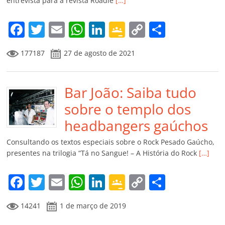
entrevista para a revista Roadie
[…]
o
m
F
T
E
W
Li
G
C
C
a
w
m
h
n
o
o
o
177187
27 de agosto de 2021
c
itt
ai
at
k
o
p
m
e
er
l
s
e
gl
y
p
b
Bar João: Saiba tudo
A
dI
e
Li
ar
o
p
n
Cl
n
til
sobre o templo dos
o
p
a
k
h
headbangers gaúchos
k
ss
ar
Consultando os textos especiais sobre o Rock Pesado Gaúcho,
ro
presentes na trilogia “Tá no Sangue! – A História do Rock
[…]
o
F
T
E
W
Li
G
C
C
m
a
w
m
h
n
o
o
o
14241
1 de março de 2019
c
itt
ai
at
k
o
p
m