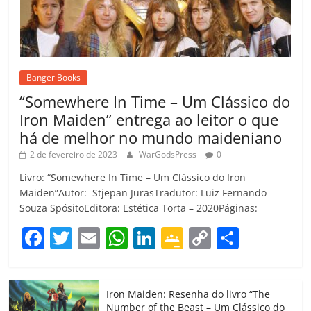
Banger Books
“Somewhere In Time – Um Clássico do
Iron Maiden” entrega ao leitor o que
há de melhor no mundo maideniano
2 de fevereiro de 2023
WarGodsPress
0
Livro: “Somewhere In Time – Um Clássico do Iron
Maiden”Autor: Stjepan JurasTradutor: Luiz Fernando
Souza SpósitoEditora: Estética Torta – 2020Páginas:
F
T
E
W
Li
G
C
C
a
w
m
h
n
o
o
o
c
itt
ai
at
k
o
p
m
Iron Maiden: Resenha do livro “The
e
er
l
s
e
gl
y
p
Number of the Beast – Um Clássico do