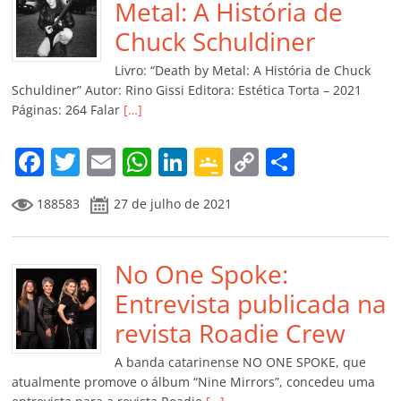
o
p
n
Cl
n
til
Metal: A História de
o
p
a
k
h
Chuck Schuldiner
k
ss
ar
Livro: “Death by Metal: A História de Chuck
ro
Schuldiner” Autor: Rino Gissi Editora: Estética Torta – 2021
Páginas: 264 Falar
[…]
o
m
F
T
E
W
Li
G
C
C
a
w
m
h
n
o
o
o
188583
27 de julho de 2021
c
itt
ai
at
k
o
p
m
e
er
l
s
e
gl
y
p
b
No One Spoke:
A
dI
e
Li
ar
o
p
n
Cl
n
til
Entrevista publicada na
o
p
a
k
h
revista Roadie Crew
k
ss
ar
A banda catarinense NO ONE SPOKE, que
ro
atualmente promove o álbum “Nine Mirrors”, concedeu uma