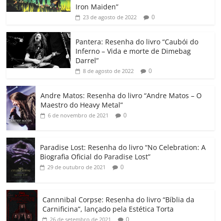
b
A
dI
e
Li
ar
Iron Maiden”
0
23 de agosto de 2022
o
p
n
Cl
n
til
o
p
a
k
h
Pantera: Resenha do livro “Caubói do
Inferno – Vida e morte de Dimebag
k
ss
ar
Darrel”
ro
0
8 de agosto de 2022
o
Andre Matos: Resenha do livro “Andre Matos – O
m
Maestro do Heavy Metal”
0
6 de novembro de 2021
Paradise Lost: Resenha do livro “No Celebration: A
Biografia Oficial do Paradise Lost”
0
29 de outubro de 2021
Cannnibal Corpse: Resenha do livro “Bíblia da
Carnificina”, lançado pela Estética Torta
0
26 de setembro de 2021