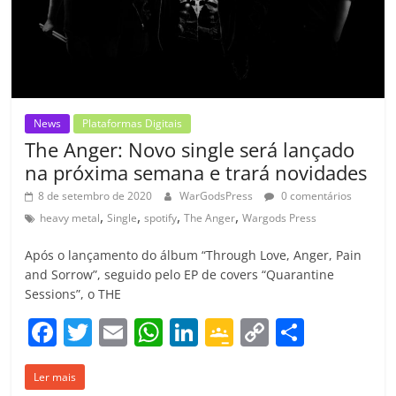
m
News
Plataformas Digitais
The Anger: Novo single será lançado
na próxima semana e trará novidades
8 de setembro de 2020
WarGodsPress
0 comentários
,
,
,
,
heavy metal
Single
spotify
The Anger
Wargods Press
Após o lançamento do álbum “Through Love, Anger, Pain
and Sorrow”, seguido pelo EP de covers “Quarantine
Sessions”, o THE
F
T
E
W
Li
G
C
C
a
w
m
h
n
o
o
o
Ler mais
c
itt
ai
at
k
o
p
m