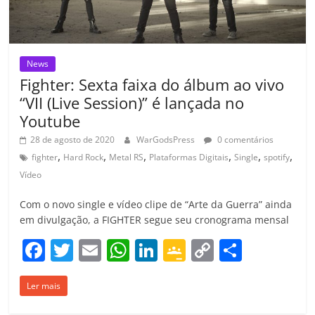
m
News
Fighter: Sexta faixa do álbum ao vivo
“VII (Live Session)” é lançada no
Youtube
28 de agosto de 2020
WarGodsPress
0 comentários
,
,
,
,
,
,
fighter
Hard Rock
Metal RS
Plataformas Digitais
Single
spotify
Vídeo
Com o novo single e vídeo clipe de “Arte da Guerra” ainda
em divulgação, a FIGHTER segue seu cronograma mensal
F
T
E
W
Li
G
C
C
a
w
m
h
n
o
o
o
Ler mais
c
itt
ai
at
k
o
p
m