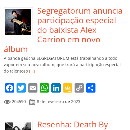
Segregatorum anuncia
participação especial
do baixista Alex
Carrion em novo
álbum
A banda gaúcha SEGREGATORUM está trabalhando a todo
vapor em seu novo álbum, que trará a participação especial
do talentoso
[…]
F
T
E
W
Li
G
C
C
a
w
m
h
n
o
o
o
204590
8 de fevereiro de 2023
c
itt
ai
at
k
o
p
m
e
er
l
s
e
gl
y
p
b
Resenha: Death By
A
dI
e
Li
ar