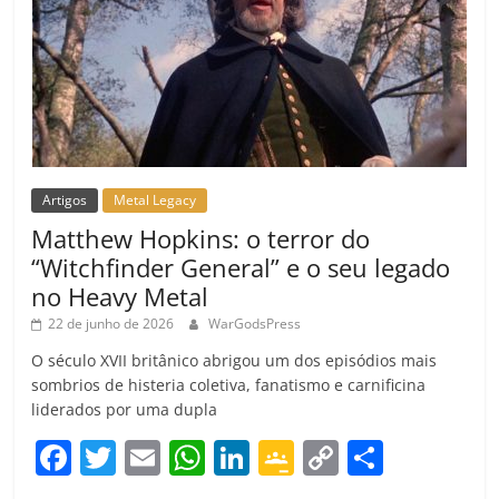
Artigos
Metal Legacy
Matthew Hopkins: o terror do
“Witchfinder General” e o seu legado
no Heavy Metal
22 de junho de 2026
WarGodsPress
O século XVII britânico abrigou um dos episódios mais
sombrios de histeria coletiva, fanatismo e carnificina
liderados por uma dupla
F
T
E
W
Li
G
C
C
a
w
m
h
n
o
o
o