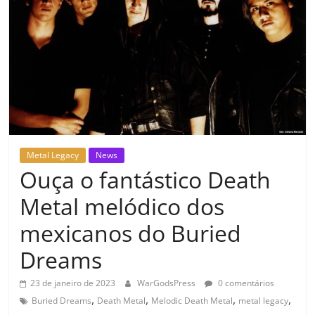
Metal Legacy
News
Ouça o fantástico Death
Metal melódico dos
mexicanos do Buried
Dreams
23 de janeiro de 2023
WarGodsPress
0 comentários
,
,
,
,
Buried Dreams
Death Metal
Melodic Death Metal
metal legacy