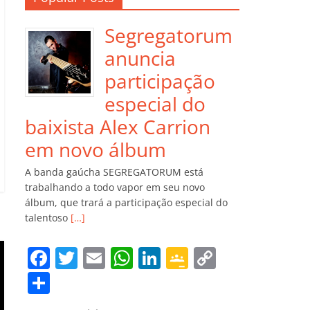
Segregatorum
anuncia
participação
especial do
baixista Alex Carrion
em novo álbum
A banda gaúcha SEGREGATORUM está
trabalhando a todo vapor em seu novo
álbum, que trará a participação especial do
talentoso
[…]
F
T
E
W
Li
G
C
a
w
m
h
n
o
o
C
c
itt
ai
at
k
o
p
o