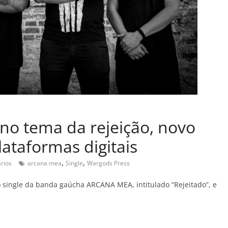
no tema da rejeição, novo
lataformas digitais
,
,
rios
arcana mea
Single
Wargods Press
vo single da banda gaúcha ARCANA MEA, intitulado “Rejeitado”, e
C