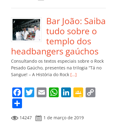
e
er
l
s
e
gl
y
m
b
A
dI
e
Li
p
o
p
n
Cl
n
ar
Bar João: Saiba
o
p
a
k
til
tudo sobre o
k
ss
h
templo dos
ro
ar
headbangers gaúchos
o
Consultando os textos especiais sobre o Rock
m
Pesado Gaúcho, presentes na trilogia “Tá no
Sangue! – A História do Rock
[…]
F
T
E
W
Li
G
C
a
w
m
h
n
o
o
C
c
itt
ai
at
k
o
p
o
14247
1 de março de 2019
e
er
l
s
e
gl
y
m
b
A
dI
e
Li
p