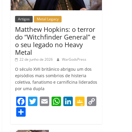
Artigos
Metal Legacy
Matthew Hopkins: o terror
do “Witchfinder General” e
o seu legado no Heavy
Metal
22 de junho de 2026
WarGodsPress
O século XVII britânico abrigou um dos
episódios mais sombrios de histeria
coletiva, fanatismo e carnificina liderados
por uma dupla
F
T
E
W
Li
G
C
a
w
m
h
n
o
o
C
c
itt
ai
at
k
o
p
o
e
er
l
s
e
gl
y
m