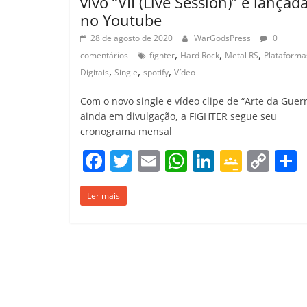
vivo “VII (Live Session)” é lançad
no Youtube
28 de agosto de 2020
WarGodsPress
0
,
,
,
comentários
fighter
Hard Rock
Metal RS
Plataforma
,
,
,
Digitais
Single
spotify
Vídeo
Com o novo single e vídeo clipe de “Arte da Guer
ainda em divulgação, a FIGHTER segue seu
cronograma mensal
F
T
E
W
Li
G
C
a
w
m
h
n
o
o
Ler mais
c
itt
ai
at
k
o
p
e
er
l
s
e
gl
y
b
A
dI
e
Li
o
p
n
Cl
n
t
o
p
a
k