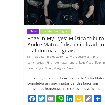
k
ss
ro
o
m
News
Plataformas Digitais
Rage In My Eyes: Música tributo
Andre Matos é disponibilizada n
plataformas digitais
14 de setembro de 2020
WarGodsPress
0
,
,
,
comentários
andre matos
angra
Lyric Video
Rage I
,
,
,
Eyes
Single
Viper
Wargods Press
Em junho, quando o falecimento de Andre Matos
completou um ano, muitas bandas lançaram
belíssimas homenagens, e coube aos gaúchos
F
T
E
W
Li
G
C