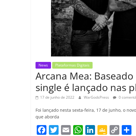
News
Plataformas Digitais
Arcana Mea: Baseado 
single é lançado nas p
17 de junho de 2022
WarGodsPress
0 comentá
Foi lançado nesta sexta-feira, 17 de junho, o no
que aborda
F
T
E
W
Li
G
C