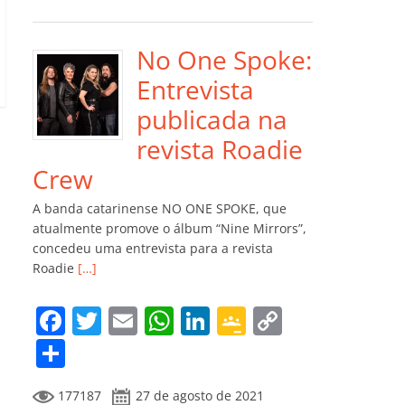
e
er
l
s
e
gl
y
m
b
A
dI
e
Li
p
o
p
n
Cl
n
ar
No One Spoke:
o
p
a
k
til
Entrevista
k
ss
h
publicada na
ro
ar
revista Roadie
o
Crew
m
A banda catarinense NO ONE SPOKE, que
atualmente promove o álbum “Nine Mirrors”,
concedeu uma entrevista para a revista
Roadie
[…]
F
T
E
W
Li
G
C
a
w
m
h
n
o
o
C
c
itt
ai
at
k
o
p
o
177187
27 de agosto de 2021