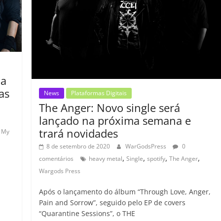
ar
o
m
 a
as
News
Plataformas Digitais
The Anger: Novo single será
lançado na próxima semana e
trará novidades
n My
8 de setembro de 2020
WarGodsPress
0
,
,
,
,
comentários
heavy metal
Single
spotify
The Anger
Wargods Press
Após o lançamento do álbum “Through Love, Anger,
C
Pain and Sorrow”, seguido pelo EP de covers
“Quarantine Sessions”, o THE