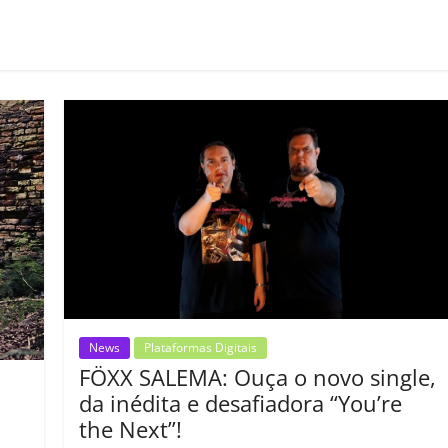
o
m
p
ar
il
h
ar
News
Plataformas Digitais
FÖXX SALEMA: Ouça o novo single,
da inédita e desafiadora “You’re
the Next”!