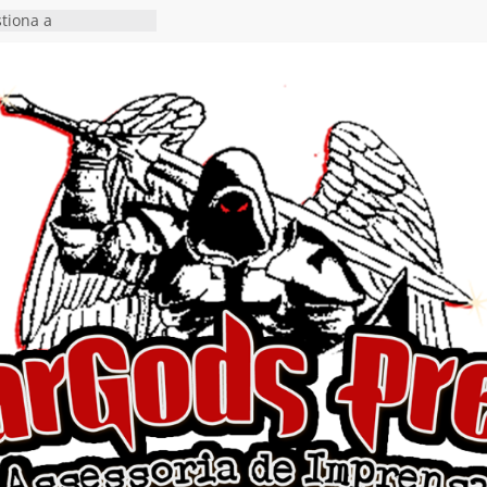
tiona a
e a artificialidade
ngle e videoclipe de
s”
rra hiato de uma
 lançamento do EP
Ends, I Begin”
nça o single “Keep
l Alive!” e detalha
o novo álbum
en detalha a
“Fly Rig” definitivo
estival Hell’s Heroes
vídeo de guitar & bass
e “Eclipse”, segundo
um “Dreaming”