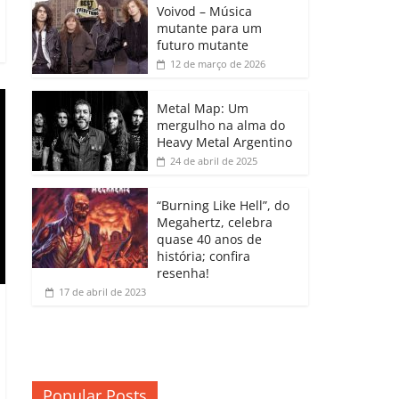
b
A
dI
e
Li
Voivod – Música
p
mutante para um
o
p
n
Cl
n
ar
futuro mutante
12 de março de 2026
o
p
a
k
til
k
ss
h
Metal Map: Um
ro
mergulho na alma do
ar
Heavy Metal Argentino
o
24 de abril de 2025
m
“Burning Like Hell”, do
Megahertz, celebra
quase 40 anos de
história; confira
resenha!
17 de abril de 2023
Popular Posts