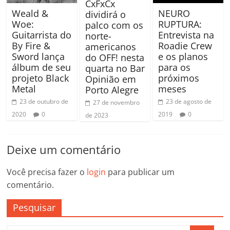
CxFxCx
NEURO
Weald &
dividirá o
RUPTURA:
Woe:
palco com os
Entrevista na
Guitarrista do
norte-
Roadie Crew
By Fire &
americanos
e os planos
Sword lança
do OFF! nesta
para os
álbum de seu
quarta no Bar
próximos
projeto Black
Opinião em
meses
Metal
Porto Alegre
23 de agosto de
23 de outubro de
27 de novembro
2019
0
2020
0
de 2023
Deixe um comentário
Você precisa fazer o
login
para publicar um
comentário.
Pesquisar