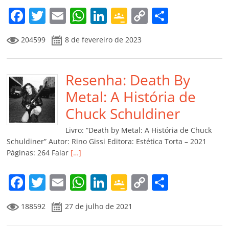
F
T
E
W
Li
G
C
C
a
w
m
h
n
o
o
o
204599
8 de fevereiro de 2023
c
itt
ai
at
k
o
p
m
e
er
l
s
e
gl
y
p
b
Resenha: Death By
A
dI
e
Li
ar
o
p
n
Cl
n
til
Metal: A História de
o
p
a
k
h
Chuck Schuldiner
k
ss
ar
Livro: “Death by Metal: A História de Chuck
ro
Schuldiner” Autor: Rino Gissi Editora: Estética Torta – 2021
Páginas: 264 Falar
[…]
o
m
F
T
E
W
Li
G
C
C
a
w
m
h
n
o
o
o
188592
27 de julho de 2021
c
itt
ai
at
k
o
p
m