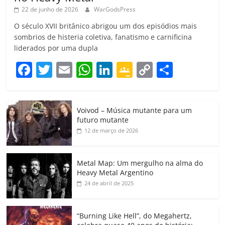
22 de junho de 2026
WarGodsPress
O século XVII britânico abrigou um dos episódios mais
sombrios de histeria coletiva, fanatismo e carnificina
liderados por uma dupla
F
T
E
W
Li
G
C
C
a
w
m
h
n
o
o
o
c
itt
ai
at
k
o
p
m
Voivod – Música mutante para um
e
er
l
s
e
gl
y
p
futuro mutante
b
A
dI
e
Li
ar
12 de março de 2026
o
p
n
Cl
n
til
o
p
a
k
h
Metal Map: Um mergulho na alma do
Heavy Metal Argentino
k
ss
ar
24 de abril de 2025
ro
o
“Burning Like Hell”, do Megahertz,