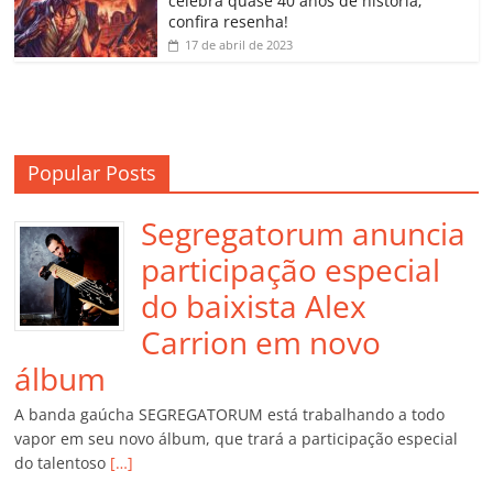
m
celebra quase 40 anos de história;
confira resenha!
17 de abril de 2023
Popular Posts
Segregatorum anuncia
participação especial
do baixista Alex
Carrion em novo
álbum
A banda gaúcha SEGREGATORUM está trabalhando a todo
vapor em seu novo álbum, que trará a participação especial
do talentoso
[…]