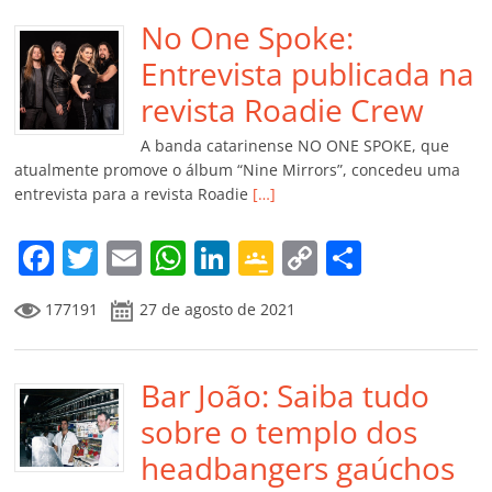
e
er
l
s
e
gl
y
p
b
No One Spoke:
A
dI
e
Li
ar
o
p
n
Cl
n
til
Entrevista publicada na
o
p
a
k
h
revista Roadie Crew
k
ss
ar
A banda catarinense NO ONE SPOKE, que
ro
atualmente promove o álbum “Nine Mirrors”, concedeu uma
entrevista para a revista Roadie
[…]
o
m
F
T
E
W
Li
G
C
C
a
w
m
h
n
o
o
o
177191
27 de agosto de 2021
c
itt
ai
at
k
o
p
m
e
er
l
s
e
gl
y
p
b
Bar João: Saiba tudo
A
dI
e
Li
ar
o
p
n
Cl
n
til
sobre o templo dos
o
p
a
k
h
headbangers gaúchos