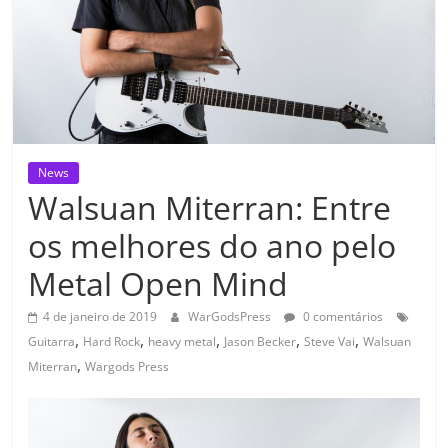
News
Walsuan Miterran: Entre
os melhores do ano pelo
Metal Open Mind
4 de janeiro de 2019
WarGodsPress
0 comentários
,
,
,
,
,
Guitarra
Hard Rock
heavy metal
Jason Becker
Steve Vai
Walsuan
,
Miterran
Wargods Press