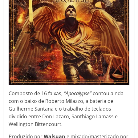
Composto de 16 faixas,
“Apocalypse”
contou ainda
com o baixo de Roberto Milazzo, a bateria de
Guilherme Santana e o trabalho de teclados
dividido entre Don Lazaro, Santhiago Lamass e
Wellington Bittencourt.
Produzido por
Walsuan
e mixado/masterizado por