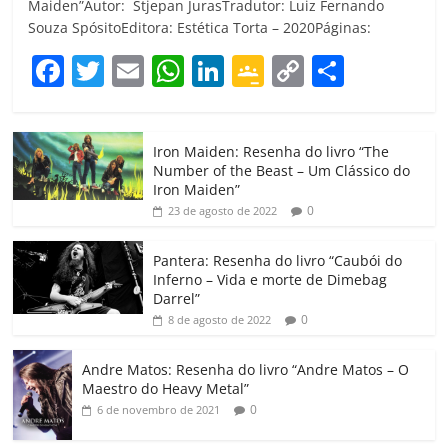
Maiden”Autor: Stjepan JurasTradutor: Luiz Fernando
Souza SpósitoEditora: Estética Torta – 2020Páginas:
F
T
E
W
Li
G
C
C
a
w
m
h
n
o
o
o
c
itt
ai
at
k
o
p
m
Iron Maiden: Resenha do livro “The
e
er
l
s
e
gl
y
p
Number of the Beast – Um Clássico do
b
A
dI
e
Li
ar
Iron Maiden”
0
23 de agosto de 2022
o
p
n
Cl
n
til
o
p
a
k
h
Pantera: Resenha do livro “Caubói do
Inferno – Vida e morte de Dimebag
k
ss
ar
Darrel”
ro
0
8 de agosto de 2022
o
Andre Matos: Resenha do livro “Andre Matos – O
m
Maestro do Heavy Metal”
0
6 de novembro de 2021