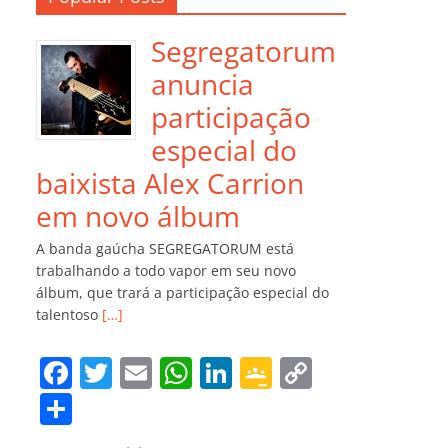
Segregatorum
anuncia
participação
especial do
baixista Alex Carrion
em novo álbum
A banda gaúcha SEGREGATORUM está
trabalhando a todo vapor em seu novo
álbum, que trará a participação especial do
talentoso
[…]
F
T
E
W
Li
G
C
a
w
m
h
n
o
o
C
c
itt
ai
at
k
o
p
o