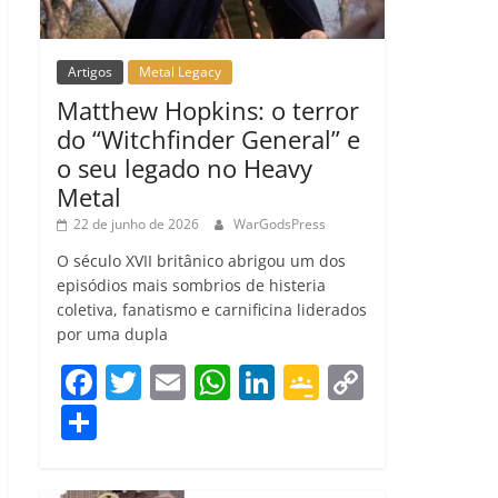
Artigos
Metal Legacy
Matthew Hopkins: o terror
do “Witchfinder General” e
o seu legado no Heavy
Metal
22 de junho de 2026
WarGodsPress
O século XVII britânico abrigou um dos
episódios mais sombrios de histeria
coletiva, fanatismo e carnificina liderados
por uma dupla
F
T
E
W
Li
G
C
a
w
m
h
n
o
o
C
c
itt
ai
at
k
o
p
o
e
er
l
s
e
gl
y
m