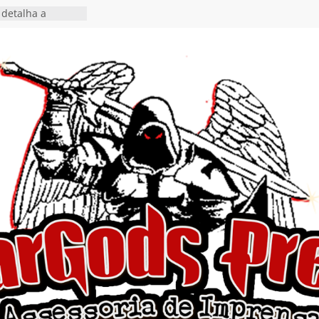
detalha a
 Rig” definitivo
ival Hell’s Heroes
tosth chega ao
ional em formato
o nas plataformas
cia show em
 Autoral” e
to do novo single
 hiato de uma
nçamento do EP
, I Begin”
 o single “Keep
live!” e detalha
ovo álbum