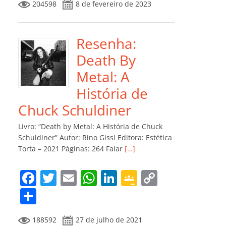
204598
8 de fevereiro de 2023
e
er
l
s
e
gl
y
m
b
A
dI
e
Li
p
o
p
n
Cl
n
ar
Resenha:
o
p
a
k
til
Death By
k
ss
h
Metal: A
ro
ar
História de
o
Chuck Schuldiner
m
Livro: “Death by Metal: A História de Chuck
Schuldiner” Autor: Rino Gissi Editora: Estética
Torta – 2021 Páginas: 264 Falar
[…]
F
T
E
W
Li
G
C
a
w
m
h
n
o
o
C
c
itt
ai
at
k
o
p
o
188592
27 de julho de 2021