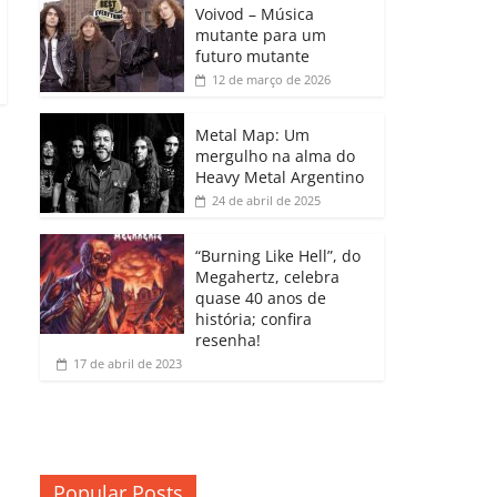
b
A
dI
e
Li
Voivod – Música
p
mutante para um
o
p
n
Cl
n
ar
futuro mutante
12 de março de 2026
o
p
a
k
til
k
ss
h
Metal Map: Um
ro
mergulho na alma do
ar
Heavy Metal Argentino
o
24 de abril de 2025
m
“Burning Like Hell”, do
Megahertz, celebra
quase 40 anos de
história; confira
resenha!
17 de abril de 2023
Popular Posts