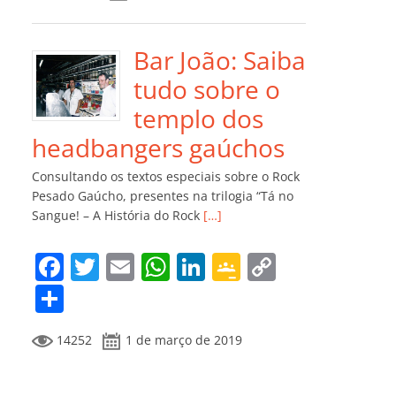
e
er
l
s
e
gl
y
m
b
A
dI
e
Li
p
o
p
n
Cl
n
ar
Bar João: Saiba
o
p
a
k
til
tudo sobre o
k
ss
h
templo dos
ro
ar
headbangers gaúchos
o
Consultando os textos especiais sobre o Rock
m
Pesado Gaúcho, presentes na trilogia “Tá no
Sangue! – A História do Rock
[…]
F
T
E
W
Li
G
C
a
w
m
h
n
o
o
C
c
itt
ai
at
k
o
p
o
14252
1 de março de 2019
e
er
l
s
e
gl
y
m
b
A
dI
e
Li
p