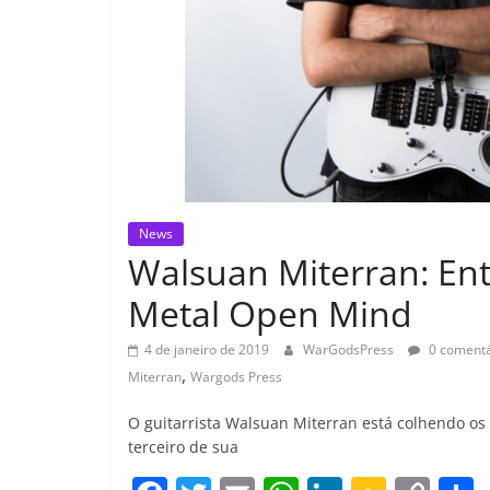
News
Walsuan Miterran: Ent
Metal Open Mind
4 de janeiro de 2019
WarGodsPress
0 comentá
,
Miterran
Wargods Press
O guitarrista Walsuan Miterran está colhendo os
terceiro de sua