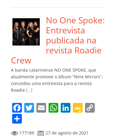
e
er
l
s
e
gl
y
m
b
A
dI
e
Li
p
o
p
n
Cl
n
ar
No One Spoke:
o
p
a
k
til
Entrevista
k
ss
h
publicada na
ro
ar
revista Roadie
o
Crew
m
A banda catarinense NO ONE SPOKE, que
atualmente promove o álbum “Nine Mirrors”,
concedeu uma entrevista para a revista
Roadie
[…]
F
T
E
W
Li
G
C
a
w
m
h
n
o
o
C
c
itt
ai
at
k
o
p
o
177189
27 de agosto de 2021