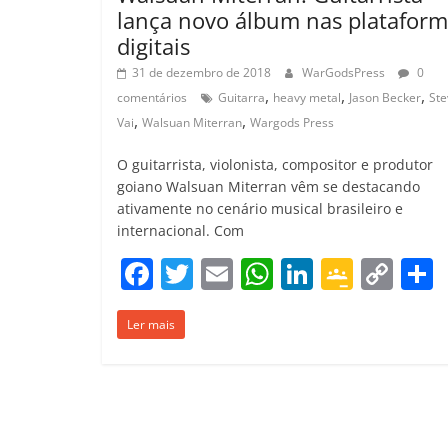
lança novo álbum nas plataform
digitais
31 de dezembro de 2018
WarGodsPress
0
,
,
,
comentários
Guitarra
heavy metal
Jason Becker
Ste
,
,
Vai
Walsuan Miterran
Wargods Press
O guitarrista, violonista, compositor e produtor
goiano Walsuan Miterran vêm se destacando
ativamente no cenário musical brasileiro e
internacional. Com
F
T
E
W
Li
G
C
a
w
m
h
n
o
o
Ler mais
c
itt
ai
at
k
o
p
e
er
l
s
e
gl
y
b
A
dI
e
Li
o
p
n
Cl
n
t