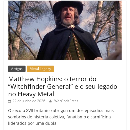
m
Artigos
Metal Legacy
Matthew Hopkins: o terror do
“Witchfinder General” e o seu legado
no Heavy Metal
22 de junho de 2026
WarGodsPress
O século XVII britânico abrigou um dos episódios mais
sombrios de histeria coletiva, fanatismo e carnificina
liderados por uma dupla