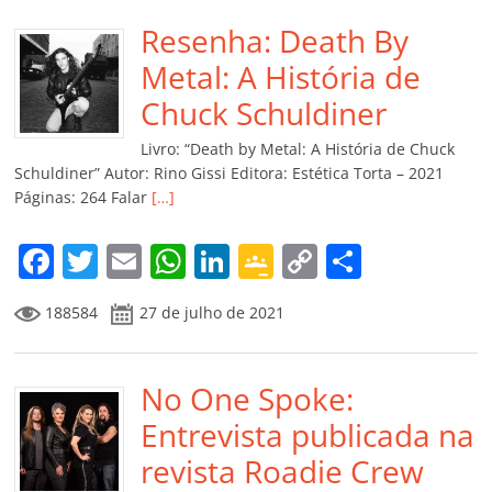
e
er
l
s
e
gl
y
p
b
Resenha: Death By
A
dI
e
Li
ar
o
p
n
Cl
n
til
Metal: A História de
o
p
a
k
h
Chuck Schuldiner
k
ss
ar
Livro: “Death by Metal: A História de Chuck
ro
Schuldiner” Autor: Rino Gissi Editora: Estética Torta – 2021
Páginas: 264 Falar
[…]
o
m
F
T
E
W
Li
G
C
C
a
w
m
h
n
o
o
o
188584
27 de julho de 2021
c
itt
ai
at
k
o
p
m
e
er
l
s
e
gl
y
p
b
No One Spoke:
A
dI
e
Li
ar
o
p
n
Cl
n
til
Entrevista publicada na
o
p
a
k
h
revista Roadie Crew