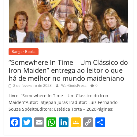
Banger Books
“Somewhere In Time – Um Clássico do
Iron Maiden” entrega ao leitor o que
há de melhor no mundo maideniano
2 de fevereiro de 2023
WarGodsPress
0
Livro: “Somewhere In Time – Um Clássico do Iron
Maiden”Autor: Stjepan JurasTradutor: Luiz Fernando
Souza SpósitoEditora: Estética Torta – 2020Páginas:
F
T
E
W
Li
G
C
C
a
w
m
h
n
o
o
o