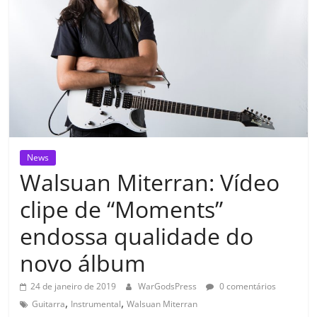
News
Walsuan Miterran: Vídeo
clipe de “Moments”
endossa qualidade do
novo álbum
24 de janeiro de 2019
WarGodsPress
0 comentários
,
,
Guitarra
Instrumental
Walsuan Miterran