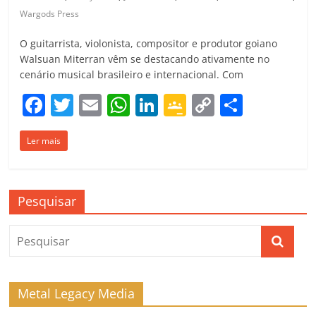
Wargods Press
O guitarrista, violonista, compositor e produtor goiano
Walsuan Miterran vêm se destacando ativamente no
cenário musical brasileiro e internacional. Com
F
T
E
W
Li
G
C
C
a
w
m
h
n
o
o
o
Ler mais
c
itt
ai
at
k
o
p
m
e
er
l
s
e
gl
y
p
b
A
dI
e
Li
ar
Pesquisar
o
p
n
Cl
n
til
o
p
a
k
h
k
ss
ar
ro
Metal Legacy Media
o