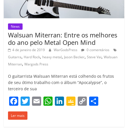
News
Walsuan Miterran: Entre os melhores
do ano pelo Metal Open Mind
4 de janeiro de 2019
WarGodsPress
0 comentários
,
,
,
,
,
Guitarra
Hard Rock
heavy metal
Jason Becker
Steve Vai
Walsuan
,
Miterran
Wargods Press
O guitarrista Walsuan Miterran está colhendo os frutos
de seu ótimo trabalho com o álbum “Apocalypse”, o
terceiro de sua
F
T
E
W
Li
G
C
C
a
w
m
h
n
o
o
o
Ler mais
c
itt
ai
at
k
o
p
m