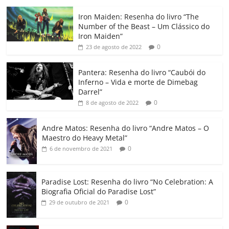
c
itt
ai
at
k
o
p
m
Iron Maiden: Resenha do livro “The
e
er
l
s
e
gl
y
p
Number of the Beast – Um Clássico do
b
A
dI
e
Li
ar
Iron Maiden”
0
23 de agosto de 2022
o
p
n
Cl
n
til
o
p
a
k
h
Pantera: Resenha do livro “Caubói do
Inferno – Vida e morte de Dimebag
k
ss
ar
Darrel”
ro
0
8 de agosto de 2022
o
Andre Matos: Resenha do livro “Andre Matos – O
m
Maestro do Heavy Metal”
0
6 de novembro de 2021
Paradise Lost: Resenha do livro “No Celebration: A
Biografia Oficial do Paradise Lost”
0
29 de outubro de 2021