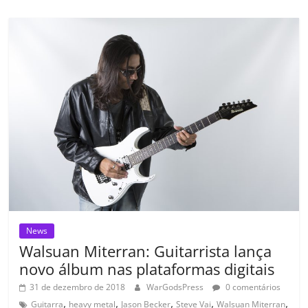
e
er
l
s
e
gl
y
p
b
A
dI
e
Li
ar
o
p
n
Cl
n
til
o
p
a
k
h
k
ss
ar
ro
o
m
News
Walsuan Miterran: Guitarrista lança
novo álbum nas plataformas digitais
31 de dezembro de 2018
WarGodsPress
0 comentários
,
,
,
,
,
Guitarra
heavy metal
Jason Becker
Steve Vai
Walsuan Miterran