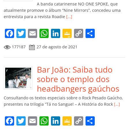
k
ss
ar
A banda catarinense NO ONE SPOKE, que
ro
atualmente promove o álbum “Nine Mirrors”, concedeu uma
entrevista para a revista Roadie
[…]
o
m
F
T
E
W
Li
G
C
C
a
w
m
h
n
o
o
o
177187
27 de agosto de 2021
c
itt
ai
at
k
o
p
m
e
er
l
s
e
gl
y
p
b
Bar João: Saiba tudo
A
dI
e
Li
ar
o
p
n
Cl
n
til
sobre o templo dos
o
p
a
k
h
headbangers gaúchos
k
ss
ar
Consultando os textos especiais sobre o Rock Pesado Gaúcho,
ro
presentes na trilogia “Tá no Sangue! – A História do Rock
[…]
o
F
T
E
W
Li
G
C
C
m