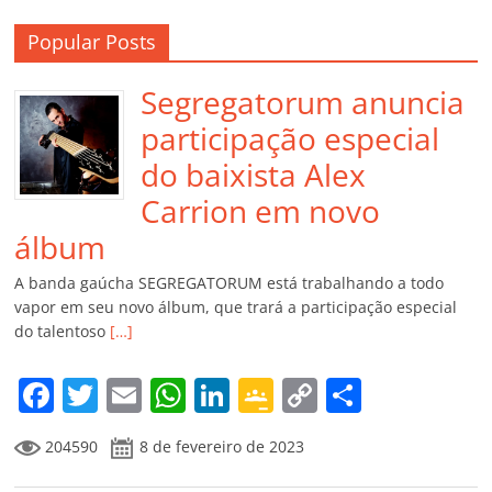
Popular Posts
Segregatorum anuncia
participação especial
do baixista Alex
Carrion em novo
álbum
A banda gaúcha SEGREGATORUM está trabalhando a todo
vapor em seu novo álbum, que trará a participação especial
do talentoso
[…]
F
T
E
W
Li
G
C
C
a
w
m
h
n
o
o
o
204590
8 de fevereiro de 2023
c
itt
ai
at
k
o
p
m