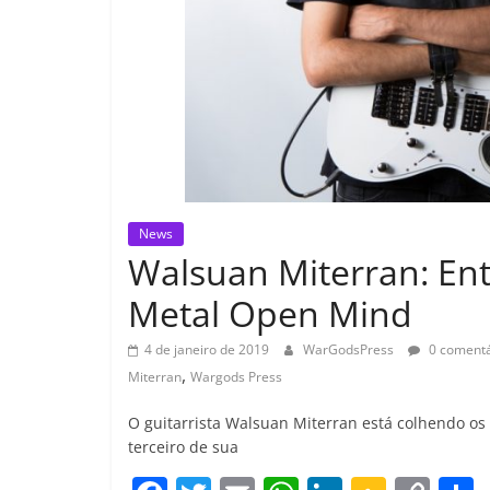
News
Walsuan Miterran: Ent
Metal Open Mind
4 de janeiro de 2019
WarGodsPress
0 comentá
,
Miterran
Wargods Press
O guitarrista Walsuan Miterran está colhendo os
terceiro de sua