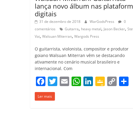
lança novo álbum nas plataform
digitais
31 de dezembro de 2018
WarGodsPress
0
,
,
,
comentários
Guitarra
heavy metal
Jason Becker
Ste
,
,
Vai
Walsuan Miterran
Wargods Press
O guitarrista, violonista, compositor e produtor
goiano Walsuan Miterran vêm se destacando
ativamente no cenário musical brasileiro e
internacional. Com
F
T
E
W
Li
G
C
a
w
m
h
n
o
o
Ler mais
c
itt
ai
at
k
o
p
e
er
l
s
e
gl
y
b
A
dI
e
Li
o
p
n
Cl
n
t