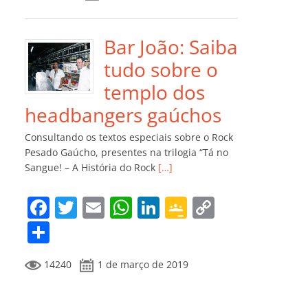
e
er
l
s
e
gl
y
m
b
A
dI
e
Li
p
o
p
n
Cl
n
ar
Bar João: Saiba
o
p
a
k
til
tudo sobre o
k
ss
h
templo dos
ro
ar
headbangers gaúchos
o
Consultando os textos especiais sobre o Rock
m
Pesado Gaúcho, presentes na trilogia “Tá no
Sangue! – A História do Rock
[…]
F
T
E
W
Li
G
C
a
w
m
h
n
o
o
C
c
itt
ai
at
k
o
p
o
14240
1 de março de 2019
e
er
l
s
e
gl
y
m
b
A
dI
e
Li
p