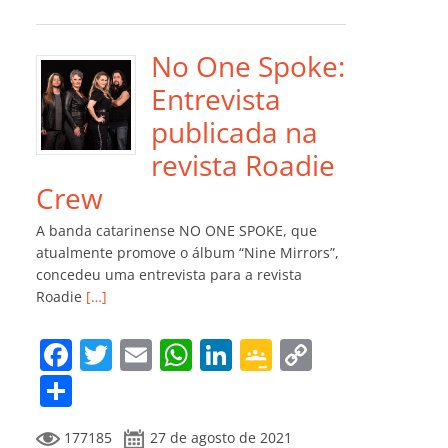
e
er
l
s
e
gl
y
m
b
A
dI
e
Li
p
o
p
n
Cl
n
ar
No One Spoke:
o
p
a
k
til
Entrevista
k
ss
h
publicada na
ro
ar
revista Roadie
o
Crew
m
A banda catarinense NO ONE SPOKE, que
atualmente promove o álbum “Nine Mirrors”,
concedeu uma entrevista para a revista
Roadie
[…]
F
T
E
W
Li
G
C
a
w
m
h
n
o
o
C
c
itt
ai
at
k
o
p
o
177185
27 de agosto de 2021