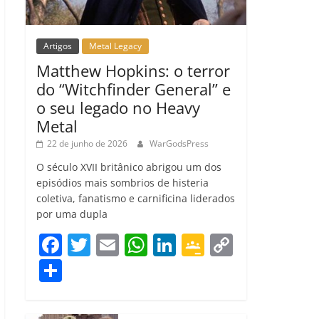
Artigos
Metal Legacy
Matthew Hopkins: o terror
do “Witchfinder General” e
o seu legado no Heavy
Metal
22 de junho de 2026
WarGodsPress
O século XVII britânico abrigou um dos
episódios mais sombrios de histeria
coletiva, fanatismo e carnificina liderados
por uma dupla
F
T
E
W
Li
G
C
a
w
m
h
n
o
o
C
c
itt
ai
at
k
o
p
o
e
er
l
s
e
gl
y
m