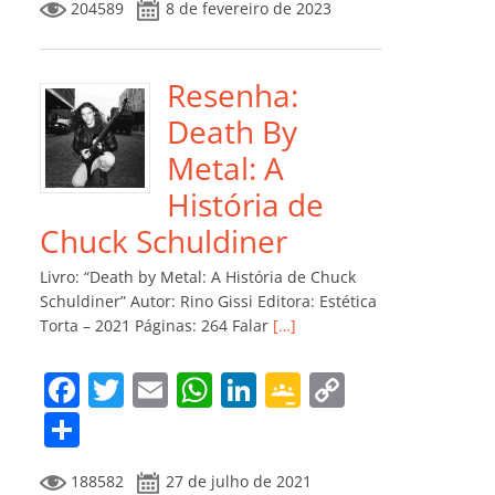
204589
8 de fevereiro de 2023
e
er
l
s
e
gl
y
m
b
A
dI
e
Li
p
o
p
n
Cl
n
ar
Resenha:
o
p
a
k
til
Death By
k
ss
h
Metal: A
ro
ar
História de
o
Chuck Schuldiner
m
Livro: “Death by Metal: A História de Chuck
Schuldiner” Autor: Rino Gissi Editora: Estética
Torta – 2021 Páginas: 264 Falar
[…]
F
T
E
W
Li
G
C
a
w
m
h
n
o
o
C
c
itt
ai
at
k
o
p
o
188582
27 de julho de 2021