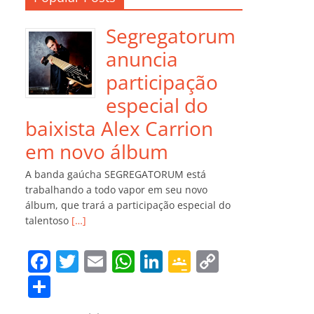
Segregatorum
anuncia
participação
especial do
baixista Alex Carrion
em novo álbum
A banda gaúcha SEGREGATORUM está
trabalhando a todo vapor em seu novo
álbum, que trará a participação especial do
talentoso
[…]
F
T
E
W
Li
G
C
a
w
m
h
n
o
o
C
c
itt
ai
at
k
o
p
o