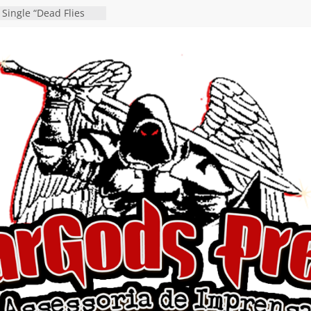
 Single “Dead Flies
stá nas plataformas em
orge A. Romero
osen detalha a
 “Fly Rig” definitivo
festival Hell’s Heroes
 vídeo de guitar & bass
de “Eclipse”, segundo
bum “Dreaming”
estiona a
o e a artificialidade
ingle e videoclipe de
ams”
nda gaúcha de Heavy
o debut “Hellforge”