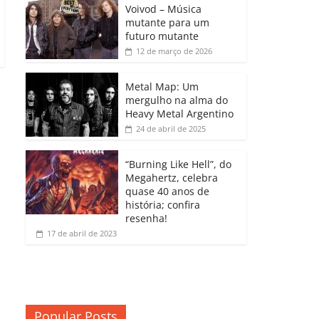
b
A
dI
e
Li
Voivod – Música
p
mutante para um
o
p
n
Cl
n
ar
futuro mutante
12 de março de 2026
o
p
a
k
til
k
ss
h
Metal Map: Um
ro
mergulho na alma do
ar
Heavy Metal Argentino
o
24 de abril de 2025
m
“Burning Like Hell”, do
Megahertz, celebra
quase 40 anos de
história; confira
resenha!
17 de abril de 2023
Popular Posts