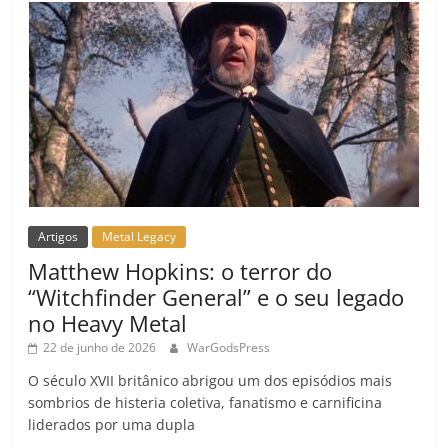
m
Artigos
Metal Legacy
Matthew Hopkins: o terror do
“Witchfinder General” e o seu legado
no Heavy Metal
22 de junho de 2026
WarGodsPress
O século XVII britânico abrigou um dos episódios mais
sombrios de histeria coletiva, fanatismo e carnificina
liderados por uma dupla