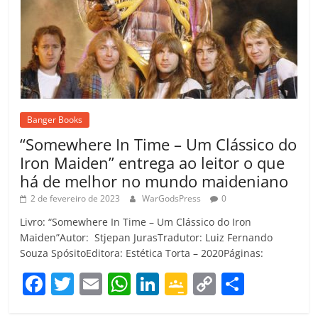
Banger Books
“Somewhere In Time – Um Clássico do
Iron Maiden” entrega ao leitor o que
há de melhor no mundo maideniano
2 de fevereiro de 2023
WarGodsPress
0
Livro: “Somewhere In Time – Um Clássico do Iron
Maiden”Autor: Stjepan JurasTradutor: Luiz Fernando
Souza SpósitoEditora: Estética Torta – 2020Páginas:
F
T
E
W
Li
G
C
C
a
w
m
h
n
o
o
o