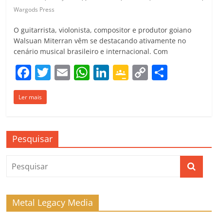
Wargods Press
O guitarrista, violonista, compositor e produtor goiano
Walsuan Miterran vêm se destacando ativamente no
cenário musical brasileiro e internacional. Com
F
T
E
W
Li
G
C
C
a
w
m
h
n
o
o
o
Ler mais
c
itt
ai
at
k
o
p
m
e
er
l
s
e
gl
y
p
b
A
dI
e
Li
ar
Pesquisar
o
p
n
Cl
n
til
o
p
a
k
h
k
ss
ar
ro
Metal Legacy Media
o