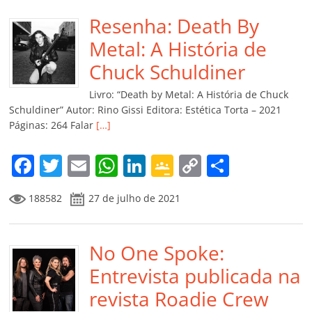
e
er
l
s
e
gl
y
p
b
Resenha: Death By
A
dI
e
Li
ar
o
p
n
Cl
n
til
Metal: A História de
o
p
a
k
h
Chuck Schuldiner
k
ss
ar
Livro: “Death by Metal: A História de Chuck
ro
Schuldiner” Autor: Rino Gissi Editora: Estética Torta – 2021
Páginas: 264 Falar
[…]
o
m
F
T
E
W
Li
G
C
C
a
w
m
h
n
o
o
o
188582
27 de julho de 2021
c
itt
ai
at
k
o
p
m
e
er
l
s
e
gl
y
p
b
No One Spoke:
A
dI
e
Li
ar
o
p
n
Cl
n
til
Entrevista publicada na
o
p
a
k
h
revista Roadie Crew