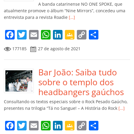
k
ss
ar
A banda catarinense NO ONE SPOKE, que
ro
atualmente promove o álbum “Nine Mirrors”, concedeu uma
entrevista para a revista Roadie
[…]
o
m
F
T
E
W
Li
G
C
C
a
w
m
h
n
o
o
o
177185
27 de agosto de 2021
c
itt
ai
at
k
o
p
m
e
er
l
s
e
gl
y
p
b
Bar João: Saiba tudo
A
dI
e
Li
ar
o
p
n
Cl
n
til
sobre o templo dos
o
p
a
k
h
headbangers gaúchos
k
ss
ar
Consultando os textos especiais sobre o Rock Pesado Gaúcho,
ro
presentes na trilogia “Tá no Sangue! – A História do Rock
[…]
o
F
T
E
W
Li
G
C
C
m