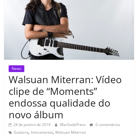
News
Walsuan Miterran: Vídeo
clipe de “Moments”
endossa qualidade do
novo álbum
24 de janeiro de 2019
WarGodsPress
0 comentários
,
,
Guitarra
Instrumental
Walsuan Miterran