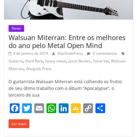
News
Walsuan Miterran: Entre os melhores
do ano pelo Metal Open Mind
4 de janeiro de 2019
WarGodsPress
0 comentários
,
,
,
,
,
Guitarra
Hard Rock
heavy metal
Jason Becker
Steve Vai
Walsuan
,
Miterran
Wargods Press
O guitarrista Walsuan Miterran está colhendo os frutos
de seu ótimo trabalho com o álbum “Apocalypse”, o
terceiro de sua
F
T
E
W
Li
G
C
C
a
w
m
h
n
o
o
o
Ler mais
c
itt
ai
at
k
o
p
m