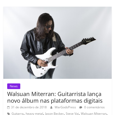
e
er
l
s
e
gl
y
p
b
A
dI
e
Li
ar
o
p
n
Cl
n
til
o
p
a
k
h
k
ss
ar
ro
o
m
News
Walsuan Miterran: Guitarrista lança
novo álbum nas plataformas digitais
31 de dezembro de 2018
WarGodsPress
0 comentários
,
,
,
,
,
Guitarra
heavy metal
Jason Becker
Steve Vai
Walsuan Miterran