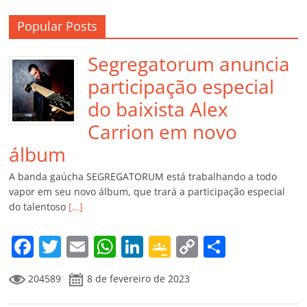
Popular Posts
Segregatorum anuncia
participação especial
do baixista Alex
Carrion em novo
álbum
A banda gaúcha SEGREGATORUM está trabalhando a todo
vapor em seu novo álbum, que trará a participação especial
do talentoso
[…]
F
T
E
W
Li
G
C
C
a
w
m
h
n
o
o
o
204589
8 de fevereiro de 2023
c
itt
ai
at
k
o
p
m