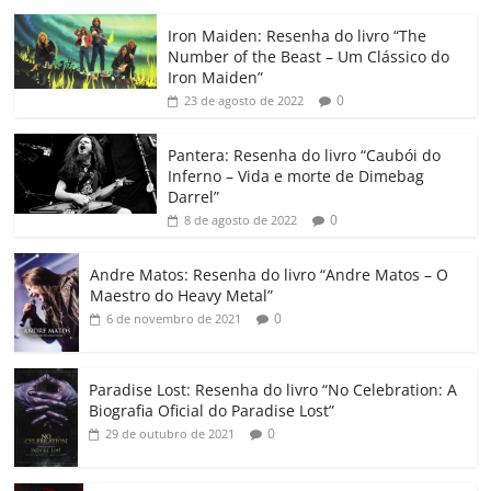
c
itt
ai
at
k
o
p
m
Iron Maiden: Resenha do livro “The
e
er
l
s
e
gl
y
p
Number of the Beast – Um Clássico do
b
A
dI
e
Li
ar
Iron Maiden”
0
23 de agosto de 2022
o
p
n
Cl
n
til
o
p
a
k
h
Pantera: Resenha do livro “Caubói do
Inferno – Vida e morte de Dimebag
k
ss
ar
Darrel”
ro
0
8 de agosto de 2022
o
Andre Matos: Resenha do livro “Andre Matos – O
m
Maestro do Heavy Metal”
0
6 de novembro de 2021
Paradise Lost: Resenha do livro “No Celebration: A
Biografia Oficial do Paradise Lost”
0
29 de outubro de 2021