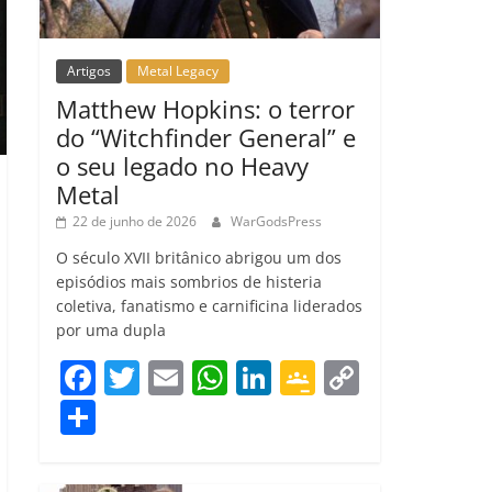
Artigos
Metal Legacy
Matthew Hopkins: o terror
do “Witchfinder General” e
o seu legado no Heavy
Metal
22 de junho de 2026
WarGodsPress
O século XVII britânico abrigou um dos
episódios mais sombrios de histeria
coletiva, fanatismo e carnificina liderados
por uma dupla
F
T
E
W
Li
G
C
a
w
m
h
n
o
o
C
c
itt
ai
at
k
o
p
o
e
er
l
s
e
gl
y
m