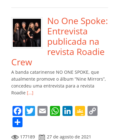
e
er
l
s
e
gl
y
m
b
A
dI
e
Li
p
o
p
n
Cl
n
ar
No One Spoke:
o
p
a
k
til
Entrevista
k
ss
h
publicada na
ro
ar
revista Roadie
o
Crew
m
A banda catarinense NO ONE SPOKE, que
atualmente promove o álbum “Nine Mirrors”,
concedeu uma entrevista para a revista
Roadie
[…]
F
T
E
W
Li
G
C
a
w
m
h
n
o
o
C
c
itt
ai
at
k
o
p
o
177189
27 de agosto de 2021