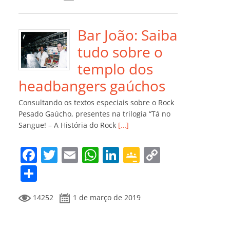
e
er
l
s
e
gl
y
m
b
A
dI
e
Li
p
o
p
n
Cl
n
ar
Bar João: Saiba
o
p
a
k
til
tudo sobre o
k
ss
h
templo dos
ro
ar
headbangers gaúchos
o
Consultando os textos especiais sobre o Rock
m
Pesado Gaúcho, presentes na trilogia “Tá no
Sangue! – A História do Rock
[…]
F
T
E
W
Li
G
C
a
w
m
h
n
o
o
C
c
itt
ai
at
k
o
p
o
14252
1 de março de 2019
e
er
l
s
e
gl
y
m
b
A
dI
e
Li
p