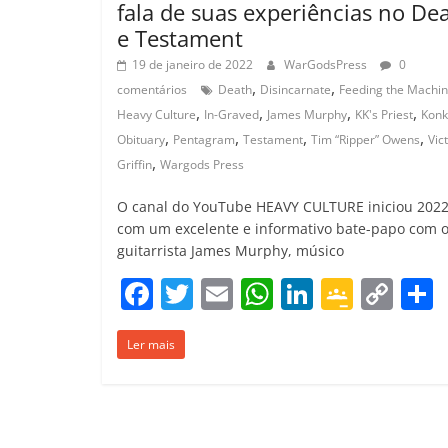
fala de suas experiências no De
e Testament
19 de janeiro de 2022
WarGodsPress
0
,
,
comentários
Death
Disincarnate
Feeding the Machi
,
,
,
,
Heavy Culture
In-Graved
James Murphy
KK's Priest
Konk
,
,
,
,
Obituary
Pentagram
Testament
Tim “Ripper” Owens
Vic
,
Griffin
Wargods Press
O canal do YouTube HEAVY CULTURE iniciou 202
com um excelente e informativo bate-papo com 
guitarrista James Murphy, músico
F
T
E
W
Li
G
C
a
w
m
h
n
o
o
Ler mais
c
itt
ai
at
k
o
p
e
er
l
s
e
gl
y
b
A
dI
e
Li