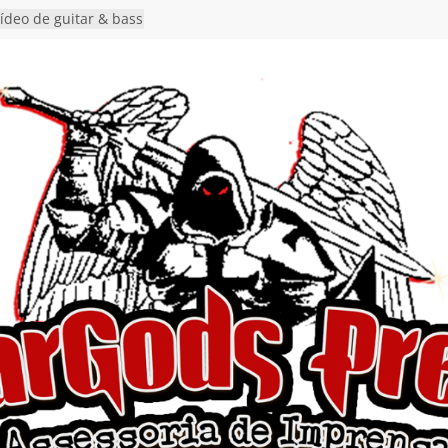
en detalha a
“Fly Rig” definitivo
estival Hell’s Heroes
vídeo de guitar & bass
e “Eclipse”, segundo
um “Dreaming”
nuncia show em
oite Autoral” e
mento do novo single
ro”
rra hiato de uma
 lançamento do EP
Ends, I Begin”
nça o single “Keep
l Alive!” e detalha
o novo álbum