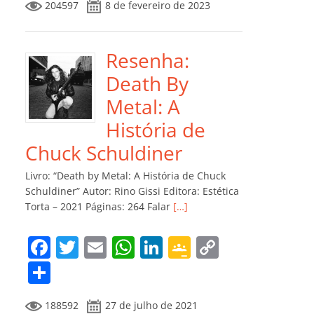
204597
8 de fevereiro de 2023
e
er
l
s
e
gl
y
m
b
A
dI
e
Li
p
o
p
n
Cl
n
ar
Resenha:
o
p
a
k
til
Death By
k
ss
h
Metal: A
ro
ar
História de
o
Chuck Schuldiner
m
Livro: “Death by Metal: A História de Chuck
Schuldiner” Autor: Rino Gissi Editora: Estética
Torta – 2021 Páginas: 264 Falar
[…]
F
T
E
W
Li
G
C
a
w
m
h
n
o
o
C
c
itt
ai
at
k
o
p
o
188592
27 de julho de 2021