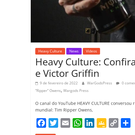
Heavy Culture
News
Vídeos
Heavy Culture: Confir
e Victor Griffin
9 de fevereiro de 2022
WarGodsPress
0 comen
,
“Ripper” Owens
Wargods Press
O canal do YouTube HEAVY CULTURE conversou r
mundial: Tim Ripper Owens,
F
T
E
W
Li
G
C
a
w
m
h
n
o
o