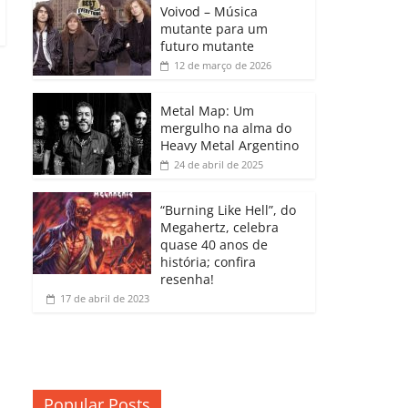
b
A
dI
e
Li
Voivod – Música
p
mutante para um
o
p
n
Cl
n
ar
futuro mutante
12 de março de 2026
o
p
a
k
til
k
ss
h
Metal Map: Um
ro
mergulho na alma do
ar
Heavy Metal Argentino
o
24 de abril de 2025
m
“Burning Like Hell”, do
Megahertz, celebra
quase 40 anos de
história; confira
resenha!
17 de abril de 2023
Popular Posts