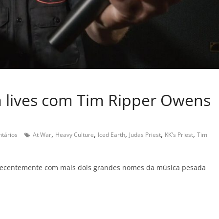
a lives com Tim Ripper Owens
,
,
,
,
,
tários
At War
Heavy Culture
Iced Earth
Judas Priest
KK's Priest
Tim
ecentemente com mais dois grandes nomes da música pesada
C
o