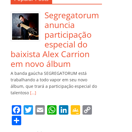
Segregatorum
anuncia
participação
especial do
baixista Alex Carrion
em novo álbum
A banda gaúcha SEGREGATORUM está
trabalhando a todo vapor em seu novo
álbum, que trará a participação especial do
talentoso
[…]
F
T
E
W
Li
G
C
a
w
m
h
n
o
o
C
c
itt
ai
at
k
o
p
o