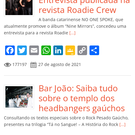
o
p
n
Cl
n
til
o
p
a
k
h
revista Roadie Crew
k
ss
ar
A banda catarinense NO ONE SPOKE, que
ro
atualmente promove o álbum “Nine Mirrors”, concedeu uma
entrevista para a revista Roadie
[…]
o
m
F
T
E
W
Li
G
C
C
a
w
m
h
n
o
o
o
177197
27 de agosto de 2021
c
itt
ai
at
k
o
p
m
e
er
l
s
e
gl
y
p
b
Bar João: Saiba tudo
A
dI
e
Li
ar
o
p
n
Cl
n
til
sobre o templo dos
o
p
a
k
h
headbangers gaúchos
k
ss
ar
Consultando os textos especiais sobre o Rock Pesado Gaúcho,
ro
presentes na trilogia “Tá no Sangue! – A História do Rock
[…]