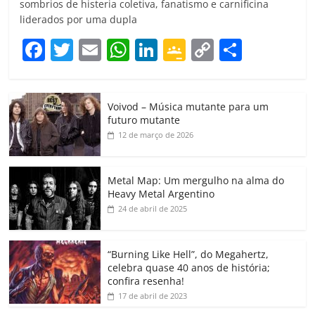
sombrios de histeria coletiva, fanatismo e carnificina
liderados por uma dupla
F
T
E
W
Li
G
C
C
a
w
m
h
n
o
o
o
c
itt
ai
at
k
o
p
m
Voivod – Música mutante para um
e
er
l
s
e
gl
y
p
futuro mutante
b
A
dI
e
Li
ar
12 de março de 2026
o
p
n
Cl
n
til
o
p
a
k
h
Metal Map: Um mergulho na alma do
Heavy Metal Argentino
k
ss
ar
24 de abril de 2025
ro
o
“Burning Like Hell”, do Megahertz,
m
celebra quase 40 anos de história;
confira resenha!
17 de abril de 2023