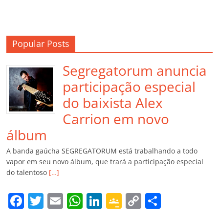
Popular Posts
Segregatorum anuncia
participação especial
do baixista Alex
Carrion em novo
álbum
A banda gaúcha SEGREGATORUM está trabalhando a todo
vapor em seu novo álbum, que trará a participação especial
do talentoso
[…]
F
T
E
W
Li
G
C
C
a
w
m
h
n
o
o
o