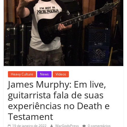
Heavy Culture
News
Vídeos
James Murphy: Em live,
guitarrista fala de suas
experiências no Death e
Testament
19 de janeiro de 2022
WarGodsPress
0 comentários