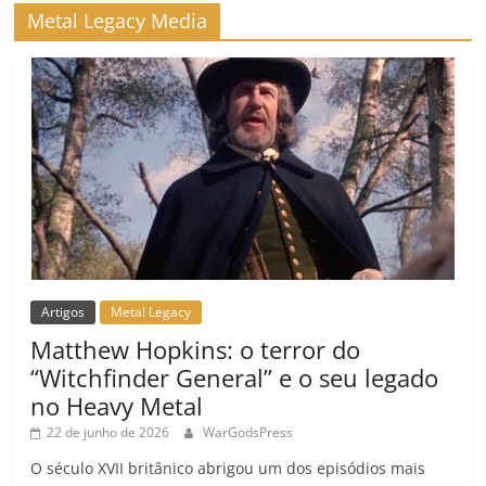
ro
Metal Legacy Media
o
m
Artigos
Metal Legacy
Matthew Hopkins: o terror do
“Witchfinder General” e o seu legado
no Heavy Metal
22 de junho de 2026
WarGodsPress
O século XVII britânico abrigou um dos episódios mais