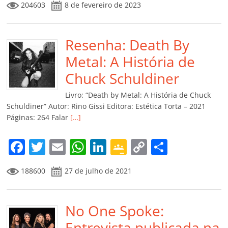
204603
8 de fevereiro de 2023
c
itt
ai
at
k
o
p
m
e
er
l
s
e
gl
y
p
b
Resenha: Death By
A
dI
e
Li
ar
o
p
n
Cl
n
til
Metal: A História de
o
p
a
k
h
Chuck Schuldiner
k
ss
ar
Livro: “Death by Metal: A História de Chuck
ro
Schuldiner” Autor: Rino Gissi Editora: Estética Torta – 2021
Páginas: 264 Falar
[…]
o
m
F
T
E
W
Li
G
C
C
a
w
m
h
n
o
o
o
188600
27 de julho de 2021
c
itt
ai
at
k
o
p
m
e
er
l
s
e
gl
y
p
b
No One Spoke:
A
dI
e
Li
ar
Entrevista publicada na