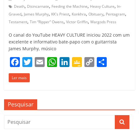
,
,
,
,
Death
Disincarnate
Feeding the Machine
Heavy Culture
In-
,
,
,
,
,
,
Graved
James Murphy
KK's Priest
Konkhra
Obituary
Pentagram
,
,
,
Testament
Tim “Ripper” Owens
Victor Griffin
Wargods Press
O canal do YouTube HEAVY CULTURE iniciou 2022 com um
excelente e informativo bate-papo com o guitarrista
James Murphy, músico
F
T
E
W
Li
G
C
C
a
w
m
h
n
o
o
o
Ler mais
c
itt
ai
at
k
o
p
m
e
er
l
s
e
gl
y
p
b
A
dI
e
Li
ar
Pesquisar
o
p
n
Cl
n
til
o
p
a
k
h
k
ss
ar