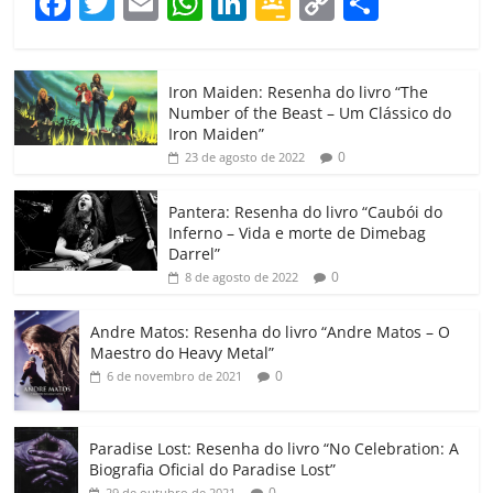
F
T
E
W
Li
G
C
C
a
w
m
h
n
o
o
o
c
itt
ai
at
k
o
p
m
Iron Maiden: Resenha do livro “The
e
er
l
s
e
gl
y
p
Number of the Beast – Um Clássico do
b
A
dI
e
Li
ar
Iron Maiden”
0
23 de agosto de 2022
o
p
n
Cl
n
til
o
p
a
k
h
Pantera: Resenha do livro “Caubói do
Inferno – Vida e morte de Dimebag
k
ss
ar
Darrel”
ro
0
8 de agosto de 2022
o
Andre Matos: Resenha do livro “Andre Matos – O
m
Maestro do Heavy Metal”
0
6 de novembro de 2021
Paradise Lost: Resenha do livro “No Celebration: A
Biografia Oficial do Paradise Lost”
0
29 de outubro de 2021