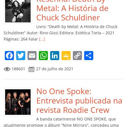
o
p
n
Cl
n
til
Metal: A História de
o
p
a
k
h
Chuck Schuldiner
k
ss
ar
Livro: “Death by Metal: A História de Chuck
ro
Schuldiner” Autor: Rino Gissi Editora: Estética Torta – 2021
Páginas: 264 Falar
[…]
o
m
F
T
E
W
Li
G
C
C
a
w
m
h
n
o
o
o
188601
27 de julho de 2021
c
itt
ai
at
k
o
p
m
e
er
l
s
e
gl
y
p
b
No One Spoke:
A
dI
e
Li
ar
o
p
n
Cl
n
til
Entrevista publicada na
o
p
a
k
h
revista Roadie Crew
k
ss
ar
A banda catarinense NO ONE SPOKE, que
atualmente promove o álbum “Nine Mirrors”, concedeu uma