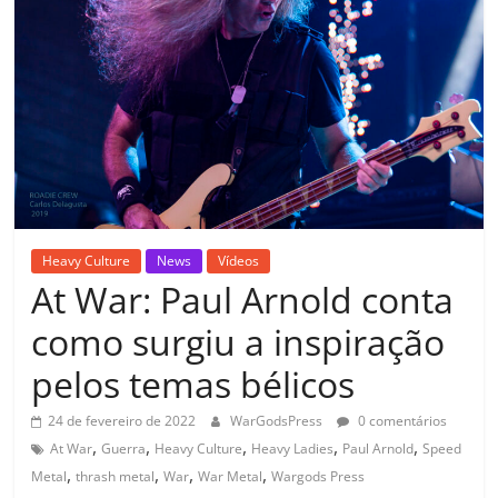
Heavy Culture
News
Vídeos
At War: Paul Arnold conta
como surgiu a inspiração
pelos temas bélicos
24 de fevereiro de 2022
WarGodsPress
0 comentários
,
,
,
,
,
At War
Guerra
Heavy Culture
Heavy Ladies
Paul Arnold
Speed
,
,
,
,
Metal
thrash metal
War
War Metal
Wargods Press