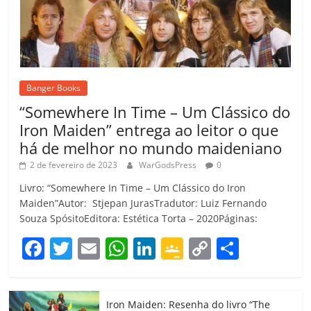
Banger Books
“Somewhere In Time – Um Clássico do
Iron Maiden” entrega ao leitor o que
há de melhor no mundo maideniano
2 de fevereiro de 2023
WarGodsPress
0
Livro: “Somewhere In Time – Um Clássico do Iron
Maiden”Autor: Stjepan JurasTradutor: Luiz Fernando
Souza SpósitoEditora: Estética Torta – 2020Páginas:
F
T
E
W
Li
G
C
C
a
w
m
h
n
o
o
o
c
itt
ai
at
k
o
p
m
Iron Maiden: Resenha do livro “The