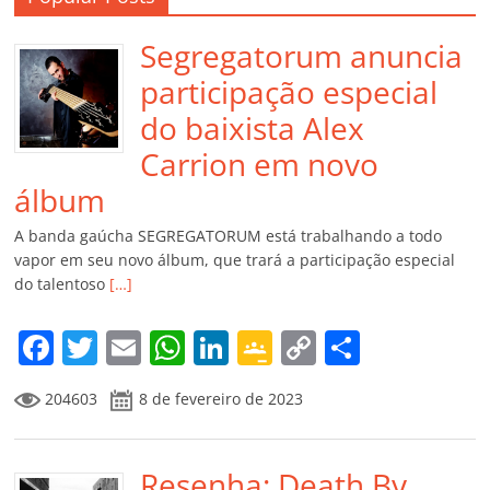
Segregatorum anuncia
participação especial
do baixista Alex
Carrion em novo
álbum
A banda gaúcha SEGREGATORUM está trabalhando a todo
vapor em seu novo álbum, que trará a participação especial
do talentoso
[…]
F
T
E
W
Li
G
C
C
a
w
m
h
n
o
o
o
204603
8 de fevereiro de 2023
c
itt
ai
at
k
o
p
m
e
er
l
s
e
gl
y
p
b
Resenha: Death By
A
dI
e
Li
ar