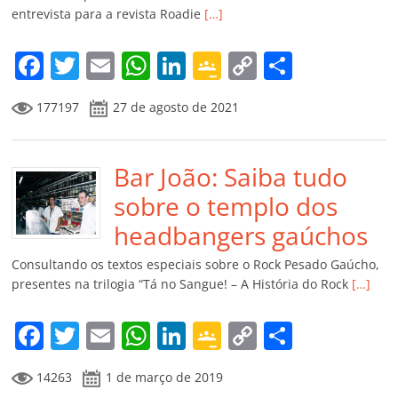
ro
entrevista para a revista Roadie
[…]
o
m
F
T
E
W
Li
G
C
C
a
w
m
h
n
o
o
o
177197
27 de agosto de 2021
c
itt
ai
at
k
o
p
m
e
er
l
s
e
gl
y
p
b
Bar João: Saiba tudo
A
dI
e
Li
ar
o
p
n
Cl
n
til
sobre o templo dos
o
p
a
k
h
headbangers gaúchos
k
ss
ar
Consultando os textos especiais sobre o Rock Pesado Gaúcho,
ro
presentes na trilogia “Tá no Sangue! – A História do Rock
[…]
o
F
T
E
W
Li
G
C
C
m
a
w
m
h
n
o
o
o
14263
1 de março de 2019
c
itt
ai
at
k
o
p
m