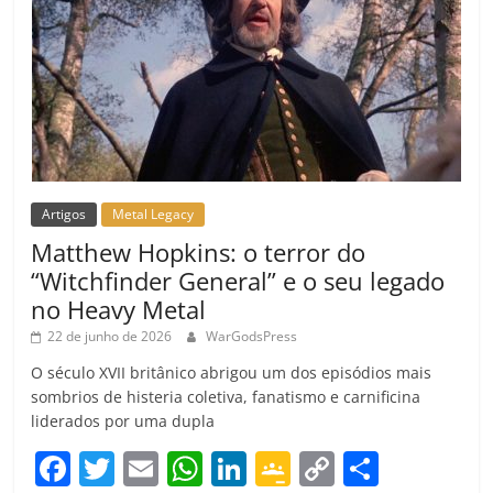
Artigos
Metal Legacy
Matthew Hopkins: o terror do
“Witchfinder General” e o seu legado
no Heavy Metal
22 de junho de 2026
WarGodsPress
O século XVII britânico abrigou um dos episódios mais
sombrios de histeria coletiva, fanatismo e carnificina
liderados por uma dupla
F
T
E
W
Li
G
C
C