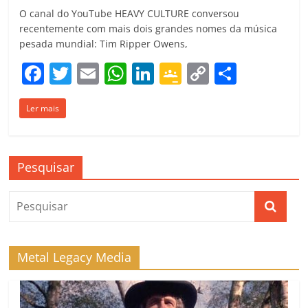
O canal do YouTube HEAVY CULTURE conversou
recentemente com mais dois grandes nomes da música
pesada mundial: Tim Ripper Owens,
F
T
E
W
Li
G
C
C
a
w
m
h
n
o
o
o
Ler mais
c
itt
ai
at
k
o
p
m
e
er
l
s
e
gl
y
p
b
A
dI
e
Li
ar
Pesquisar
o
p
n
Cl
n
til
o
p
a
k
h
k
ss
ar
ro
Metal Legacy Media
o
m