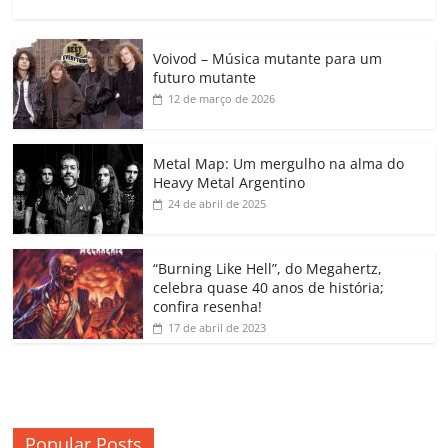
a
w
m
h
n
o
o
o
c
itt
ai
at
k
o
p
m
Voivod – Música mutante para um
e
er
l
s
e
gl
y
p
futuro mutante
b
A
dI
e
Li
ar
12 de março de 2026
o
p
n
Cl
n
til
o
p
a
k
h
Metal Map: Um mergulho na alma do
Heavy Metal Argentino
k
ss
ar
24 de abril de 2025
ro
o
“Burning Like Hell”, do Megahertz,
m
celebra quase 40 anos de história;
confira resenha!
17 de abril de 2023
Popular Posts