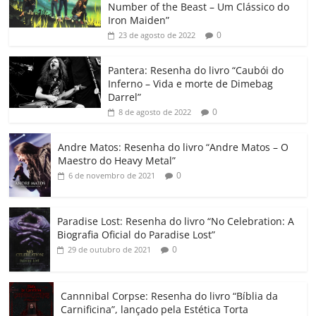
e
er
l
s
e
gl
y
p
Number of the Beast – Um Clássico do
b
A
dI
e
Li
ar
Iron Maiden”
0
23 de agosto de 2022
o
p
n
Cl
n
til
o
p
a
k
h
Pantera: Resenha do livro “Caubói do
Inferno – Vida e morte de Dimebag
k
ss
ar
Darrel”
ro
0
8 de agosto de 2022
o
Andre Matos: Resenha do livro “Andre Matos – O
m
Maestro do Heavy Metal”
0
6 de novembro de 2021
Paradise Lost: Resenha do livro “No Celebration: A
Biografia Oficial do Paradise Lost”
0
29 de outubro de 2021
Cannnibal Corpse: Resenha do livro “Bíblia da
Carnificina”, lançado pela Estética Torta