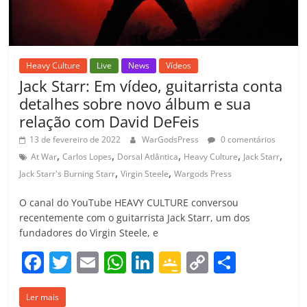
Heavy Culture
Live
News
Vídeos
Jack Starr: Em vídeo, guitarrista conta
detalhes sobre novo álbum e sua
relação com David DeFeis
13 de fevereiro de 2022
WarGodsPress
0 comentários
,
,
,
,
,
At War
Carlos Lopes
Dorsal Atlântica
Heavy Culture
Jack Starr
,
,
Jack Starr's Burning Starr
Virgin Steele
Wargods Press
O canal do YouTube HEAVY CULTURE conversou
recentemente com o guitarrista Jack Starr, um dos
fundadores do Virgin Steele, e
F
T
E
W
Li
G
C
C
a
w
m
h
n
o
o
o
Ler mais
c
itt
ai
at
k
o
p
m