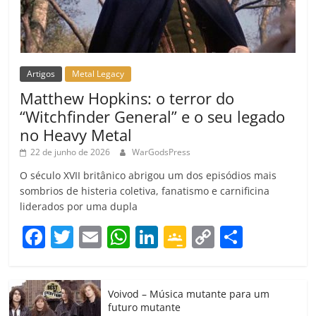
Artigos
Metal Legacy
Matthew Hopkins: o terror do
“Witchfinder General” e o seu legado
no Heavy Metal
22 de junho de 2026
WarGodsPress
O século XVII britânico abrigou um dos episódios mais
sombrios de histeria coletiva, fanatismo e carnificina
liderados por uma dupla
F
T
E
W
Li
G
C
C
a
w
m
h
n
o
o
o
c
itt
ai
at
k
o
p
m
Voivod – Música mutante para um
e
er
l
s
e
gl
y
p
futuro mutante