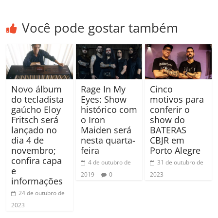
Você pode gostar também
Novo álbum
Cinco
Rage In My
do tecladista
motivos para
Eyes: Show
gaúcho Eloy
conferir o
histórico com
Fritsch será
show do
o Iron
lançado no
BATERAS
Maiden será
dia 4 de
CBJR em
nesta quarta-
novembro;
Porto Alegre
feira
confira capa
31 de outubro de
4 de outubro de
e
2023
2019
0
informações
24 de outubro de
2023