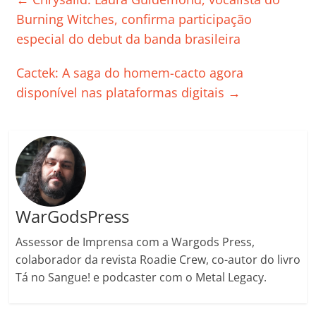
b
A
dI
e
Li
ar
Burning Witches, confirma participação
o
p
n
Cl
n
til
especial do debut da banda brasileira
o
p
a
k
h
Cactek: A saga do homem-cacto agora
k
ss
ar
disponível nas plataformas digitais
→
ro
o
m
WarGodsPress
Assessor de Imprensa com a Wargods Press,
colaborador da revista Roadie Crew, co-autor do livro
Tá no Sangue! e podcaster com o Metal Legacy.