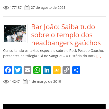
a
w
m
h
n
o
o
o
177187
27 de agosto de 2021
c
itt
ai
at
k
o
p
m
e
er
l
s
e
gl
y
p
b
Bar João: Saiba tudo
A
dI
e
Li
ar
o
p
n
Cl
n
til
sobre o templo dos
o
p
a
k
h
headbangers gaúchos
k
ss
ar
Consultando os textos especiais sobre o Rock Pesado Gaúcho,
ro
presentes na trilogia “Tá no Sangue! – A História do Rock
[…]
o
F
T
E
W
Li
G
C
C
m
a
w
m
h
n
o
o
o
14247
1 de março de 2019
c
itt
ai
at
k
o
p
m
e
er
l
s
e
gl
y
p
b
A
dI
e
Li
ar
o
p
n
Cl
n
til