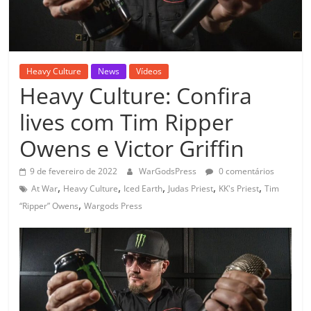
Heavy Culture
News
Vídeos
Heavy Culture: Confira
lives com Tim Ripper
Owens e Victor Griffin
9 de fevereiro de 2022
WarGodsPress
0 comentários
,
,
,
,
,
At War
Heavy Culture
Iced Earth
Judas Priest
KK's Priest
Tim
,
“Ripper” Owens
Wargods Press