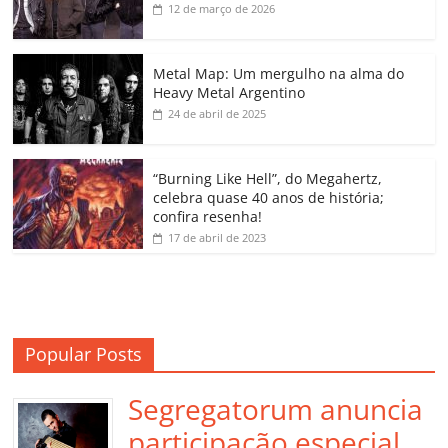
b
A
dI
e
Li
ar
12 de março de 2026
o
p
n
Cl
n
til
o
p
a
k
h
Metal Map: Um mergulho na alma do
Heavy Metal Argentino
k
ss
ar
24 de abril de 2025
ro
o
“Burning Like Hell”, do Megahertz,
m
celebra quase 40 anos de história;
confira resenha!
17 de abril de 2023
Popular Posts
Segregatorum anuncia
participação especial