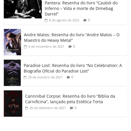
o
p
a
k
h
Pantera: Resenha do livro “Caubói do
Inferno – Vida e morte de Dimebag
k
ss
ar
Darrel”
ro
0
8 de agosto de 2022
o
Andre Matos: Resenha do livro “Andre Matos – O
m
Maestro do Heavy Metal”
0
6 de novembro de 2021
Paradise Lost: Resenha do livro “No Celebration: A
Biografia Oficial do Paradise Lost”
0
29 de outubro de 2021
Cannnibal Corpse: Resenha do livro “Bíblia da
Carnificina”, lançado pela Estética Torta
0
26 de setembro de 2021