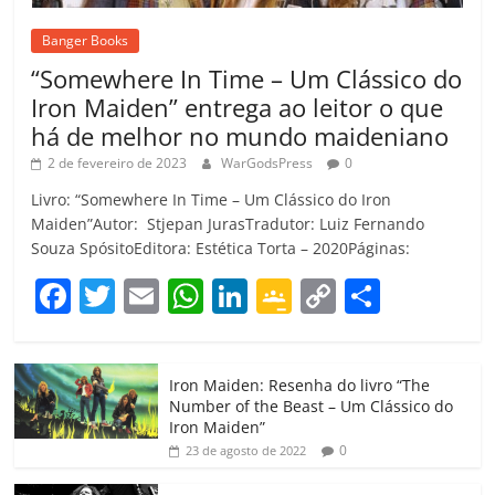
Banger Books
“Somewhere In Time – Um Clássico do
Iron Maiden” entrega ao leitor o que
há de melhor no mundo maideniano
2 de fevereiro de 2023
WarGodsPress
0
Livro: “Somewhere In Time – Um Clássico do Iron
Maiden”Autor: Stjepan JurasTradutor: Luiz Fernando
Souza SpósitoEditora: Estética Torta – 2020Páginas:
F
T
E
W
Li
G
C
C
a
w
m
h
n
o
o
o
c
itt
ai
at
k
o
p
m
Iron Maiden: Resenha do livro “The
e
er
l
s
e
gl
y
p
Number of the Beast – Um Clássico do
b
A
dI
e
Li
ar
Iron Maiden”
0
23 de agosto de 2022
o
p
n
Cl
n
til