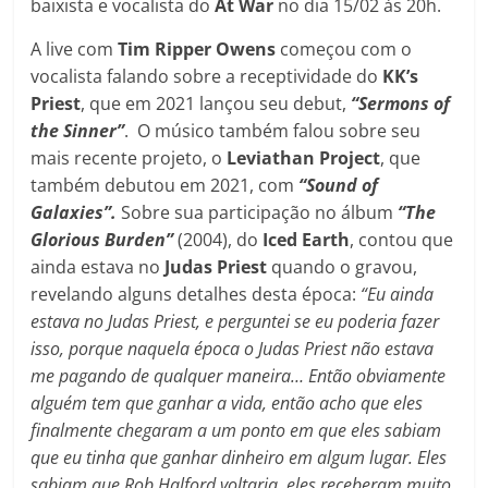
baixista e vocalista do
At War
no dia 15/02 às 20h.
A live com
Tim Ripper Owens
começou com o
vocalista falando sobre a receptividade do
KK’s
Priest
, que em 2021 lançou seu debut,
“Sermons of
the Sinner”
. O músico também falou sobre seu
mais recente projeto, o
Leviathan Project
, que
também debutou em 2021, com
“Sound of
Galaxies”.
Sobre sua participação no álbum
“The
Glorious Burden”
(2004), do
Iced Earth
, contou que
ainda estava no
Judas Priest
quando o gravou,
revelando alguns detalhes desta época:
“Eu ainda
estava no Judas Priest, e perguntei se eu poderia fazer
isso, porque naquela época o Judas Priest não estava
me pagando de qualquer maneira… Então obviamente
alguém tem que ganhar a vida, então acho que eles
finalmente chegaram a um ponto em que eles sabiam
que eu tinha que ganhar dinheiro em algum lugar. Eles
sabiam que Rob Halford voltaria, eles receberam muito