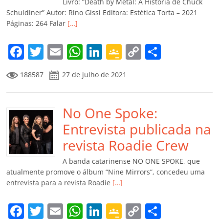
k
ss
ar
Livro: “Death by Metal: A História de Chuck
ro
Schuldiner” Autor: Rino Gissi Editora: Estética Torta – 2021
Páginas: 264 Falar
[…]
o
m
F
T
E
W
Li
G
C
C
a
w
m
h
n
o
o
o
188587
27 de julho de 2021
c
itt
ai
at
k
o
p
m
e
er
l
s
e
gl
y
p
b
No One Spoke:
A
dI
e
Li
ar
o
p
n
Cl
n
til
Entrevista publicada na
o
p
a
k
h
revista Roadie Crew
k
ss
ar
A banda catarinense NO ONE SPOKE, que
ro
atualmente promove o álbum “Nine Mirrors”, concedeu uma
entrevista para a revista Roadie
[…]
o
m
F
T
E
W
Li
G
C
C