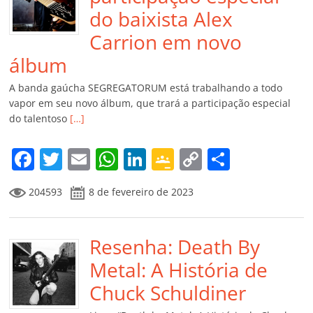
do baixista Alex
Carrion em novo
álbum
A banda gaúcha SEGREGATORUM está trabalhando a todo
vapor em seu novo álbum, que trará a participação especial
do talentoso
[…]
F
T
E
W
Li
G
C
C
a
w
m
h
n
o
o
o
204593
8 de fevereiro de 2023
c
itt
ai
at
k
o
p
m
e
er
l
s
e
gl
y
p
b
Resenha: Death By
A
dI
e
Li
ar
o
p
n
Cl
n
til
Metal: A História de
o
p
a
k
h
Chuck Schuldiner