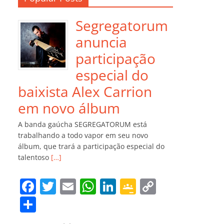
Segregatorum
anuncia
participação
especial do
baixista Alex Carrion
em novo álbum
A banda gaúcha SEGREGATORUM está
trabalhando a todo vapor em seu novo
álbum, que trará a participação especial do
talentoso
[…]
F
T
E
W
Li
G
C
a
w
m
h
n
o
o
C
c
itt
ai
at
k
o
p
o