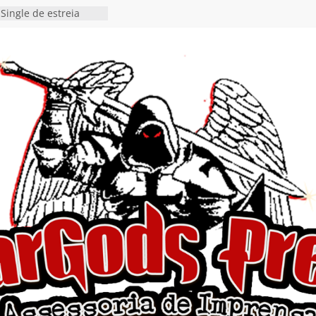
Single de estreia
” chega ao Spotify e
ia EP para o próximo
 vídeo de guitar & bass
de “Eclipse”, segundo
bum “Dreaming”
estiona a
o e a artificialidade
ingle e videoclipe de
ams”
nda gaúcha de Heavy
o debut “Hellforge”
 Single “Dead Flies
stá nas plataformas em
orge A. Romero