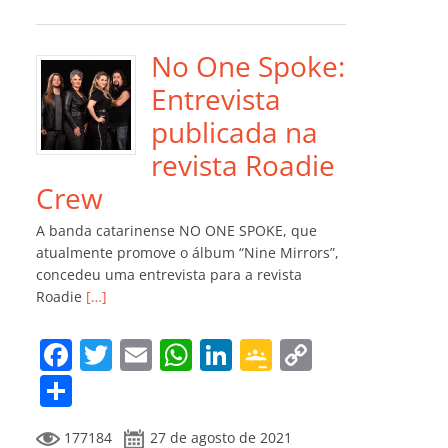
e
er
l
s
e
gl
y
m
b
A
dI
e
Li
p
o
p
n
Cl
n
ar
No One Spoke:
o
p
a
k
til
Entrevista
k
ss
h
publicada na
ro
ar
revista Roadie
o
Crew
m
A banda catarinense NO ONE SPOKE, que
atualmente promove o álbum “Nine Mirrors”,
concedeu uma entrevista para a revista
Roadie
[…]
F
T
E
W
Li
G
C
a
w
m
h
n
o
o
C
c
itt
ai
at
k
o
p
o
177184
27 de agosto de 2021