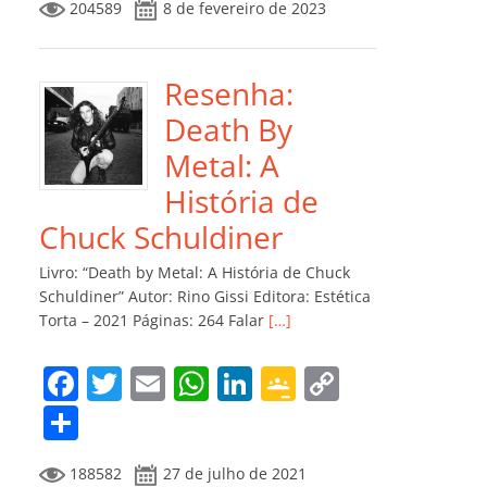
204589
8 de fevereiro de 2023
e
er
l
s
e
gl
y
m
b
A
dI
e
Li
p
o
p
n
Cl
n
ar
Resenha:
o
p
a
k
til
Death By
k
ss
h
Metal: A
ro
ar
História de
o
Chuck Schuldiner
m
Livro: “Death by Metal: A História de Chuck
Schuldiner” Autor: Rino Gissi Editora: Estética
Torta – 2021 Páginas: 264 Falar
[…]
F
T
E
W
Li
G
C
a
w
m
h
n
o
o
C
c
itt
ai
at
k
o
p
o
188582
27 de julho de 2021