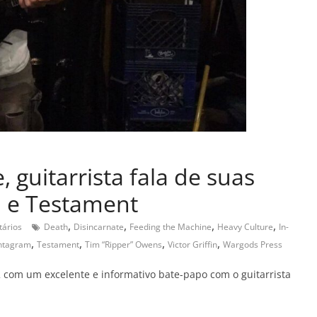
 guitarrista fala de suas
h e Testament
,
,
,
,
ários
Death
Disincarnate
Feeding the Machine
Heavy Culture
In-
,
,
,
,
ntagram
Testament
Tim “Ripper” Owens
Victor Griffin
Wargods Press
com um excelente e informativo bate-papo com o guitarrista