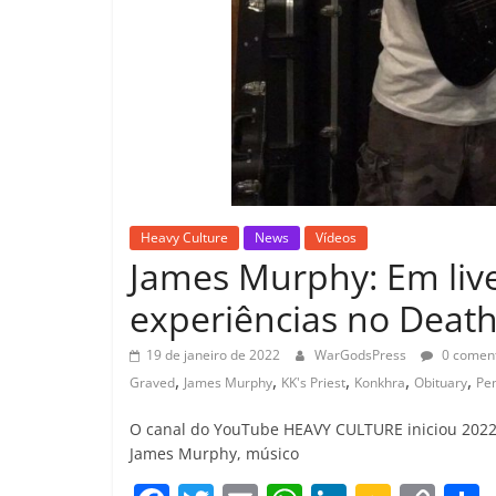
Heavy Culture
News
Vídeos
James Murphy: Em live,
experiências no Deat
19 de janeiro de 2022
WarGodsPress
0 coment
,
,
,
,
,
Graved
James Murphy
KK's Priest
Konkhra
Obituary
Pe
O canal do YouTube HEAVY CULTURE iniciou 2022 
James Murphy, músico