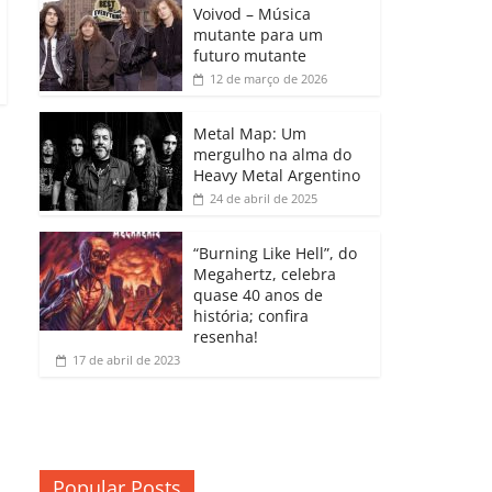
b
A
dI
e
Li
Voivod – Música
p
mutante para um
o
p
n
Cl
n
ar
futuro mutante
12 de março de 2026
o
p
a
k
til
k
ss
h
Metal Map: Um
ro
mergulho na alma do
ar
Heavy Metal Argentino
o
24 de abril de 2025
m
“Burning Like Hell”, do
Megahertz, celebra
quase 40 anos de
história; confira
resenha!
17 de abril de 2023
Popular Posts