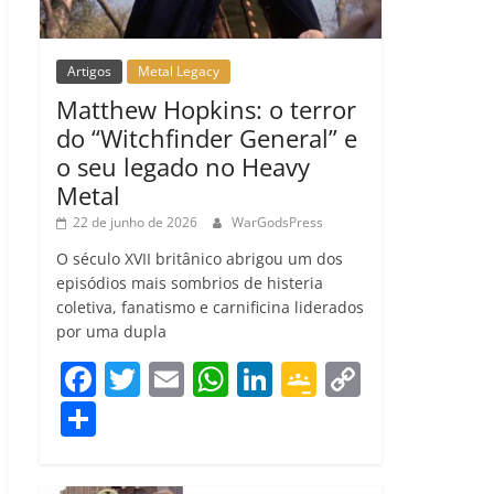
Artigos
Metal Legacy
Matthew Hopkins: o terror
do “Witchfinder General” e
o seu legado no Heavy
Metal
22 de junho de 2026
WarGodsPress
O século XVII britânico abrigou um dos
episódios mais sombrios de histeria
coletiva, fanatismo e carnificina liderados
por uma dupla
F
T
E
W
Li
G
C
a
w
m
h
n
o
o
C
c
itt
ai
at
k
o
p
o
e
er
l
s
e
gl
y
m