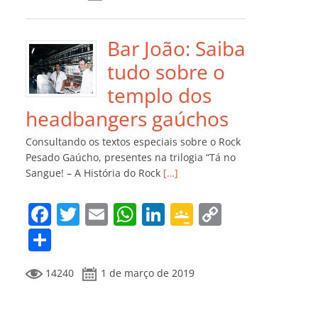
e
er
l
s
e
gl
y
m
b
A
dI
e
Li
p
o
p
n
Cl
n
ar
Bar João: Saiba
o
p
a
k
til
tudo sobre o
k
ss
h
templo dos
ro
ar
headbangers gaúchos
o
Consultando os textos especiais sobre o Rock
m
Pesado Gaúcho, presentes na trilogia “Tá no
Sangue! – A História do Rock
[…]
F
T
E
W
Li
G
C
a
w
m
h
n
o
o
C
c
itt
ai
at
k
o
p
o
14240
1 de março de 2019
e
er
l
s
e
gl
y
m
b
A
dI
e
Li
p