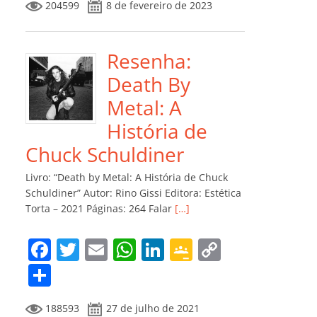
204599
8 de fevereiro de 2023
e
er
l
s
e
gl
y
m
b
A
dI
e
Li
p
o
p
n
Cl
n
ar
Resenha:
o
p
a
k
til
Death By
k
ss
h
Metal: A
ro
ar
História de
o
Chuck Schuldiner
m
Livro: “Death by Metal: A História de Chuck
Schuldiner” Autor: Rino Gissi Editora: Estética
Torta – 2021 Páginas: 264 Falar
[…]
F
T
E
W
Li
G
C
a
w
m
h
n
o
o
C
c
itt
ai
at
k
o
p
o
188593
27 de julho de 2021