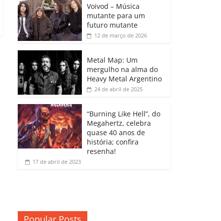
b
A
dI
e
Li
Voivod – Música
p
mutante para um
o
p
n
Cl
n
ar
futuro mutante
12 de março de 2026
o
p
a
k
til
k
ss
h
Metal Map: Um
ro
mergulho na alma do
ar
Heavy Metal Argentino
o
24 de abril de 2025
m
“Burning Like Hell”, do
Megahertz, celebra
quase 40 anos de
história; confira
resenha!
17 de abril de 2023
Popular Posts