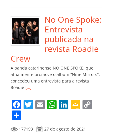
e
er
l
s
e
gl
y
m
b
A
dI
e
Li
p
o
p
n
Cl
n
ar
No One Spoke:
o
p
a
k
til
Entrevista
k
ss
h
publicada na
ro
ar
revista Roadie
o
Crew
m
A banda catarinense NO ONE SPOKE, que
atualmente promove o álbum “Nine Mirrors”,
concedeu uma entrevista para a revista
Roadie
[…]
F
T
E
W
Li
G
C
a
w
m
h
n
o
o
C
c
itt
ai
at
k
o
p
o
177193
27 de agosto de 2021