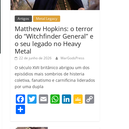
Artigos
Metal Legacy
Matthew Hopkins: o terror
do “Witchfinder General” e
o seu legado no Heavy
Metal
22 de junho de 2026
WarGodsPress
O século XVII britânico abrigou um dos
episódios mais sombrios de histeria
coletiva, fanatismo e carnificina liderados
por uma dupla
F
T
E
W
Li
G
C
a
w
m
h
n
o
o
C
c
itt
ai
at
k
o
p
o
e
er
l
s
e
gl
y
m