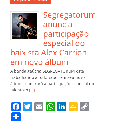
Segregatorum
anuncia
participação
especial do
baixista Alex Carrion
em novo álbum
A banda gaúcha SEGREGATORUM está
trabalhando a todo vapor em seu novo
álbum, que trará a participação especial do
talentoso
[…]
F
T
E
W
Li
G
C
a
w
m
h
n
o
o
C
c
itt
ai
at
k
o
p
o