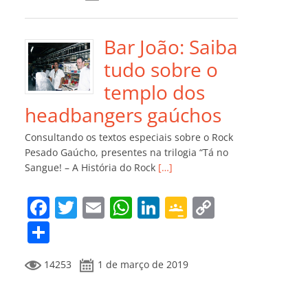
e
er
l
s
e
gl
y
m
b
A
dI
e
Li
p
o
p
n
Cl
n
ar
Bar João: Saiba
o
p
a
k
til
tudo sobre o
k
ss
h
templo dos
ro
ar
headbangers gaúchos
o
Consultando os textos especiais sobre o Rock
m
Pesado Gaúcho, presentes na trilogia “Tá no
Sangue! – A História do Rock
[…]
F
T
E
W
Li
G
C
a
w
m
h
n
o
o
C
c
itt
ai
at
k
o
p
o
14253
1 de março de 2019
e
er
l
s
e
gl
y
m
b
A
dI
e
Li
p