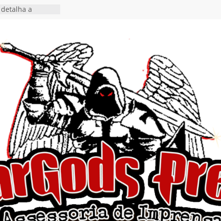
 o single “Keep
live!” e detalha
ovo álbum
detalha a
 Rig” definitivo
ival Hell’s Heroes
tosth chega ao
ional em formato
o nas plataformas
cia show em
 Autoral” e
to do novo single
 hiato de uma
nçamento do EP
, I Begin”