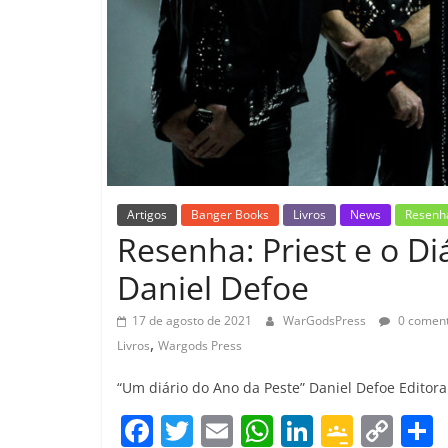
Artigos
Banger Books
Livros
News
Resenh
Resenha: Priest e o Di
Daniel Defoe
17 de agosto de 2021
WarGodsPress
0 coment
,
Livros
Wargods Press
“Um diário do Ano da Peste” Daniel Defoe Editora:
F
T
E
W
Li
G
C