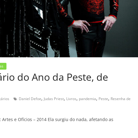
as
ário do Ano da Peste, de
,
,
,
,
,
ários
Daniel Defoe
Judas Priest
Livros
pandemia
Peste
Resenha de
 Artes e Ofícios – 2014 Ela surgiu do nada, afetando as
C