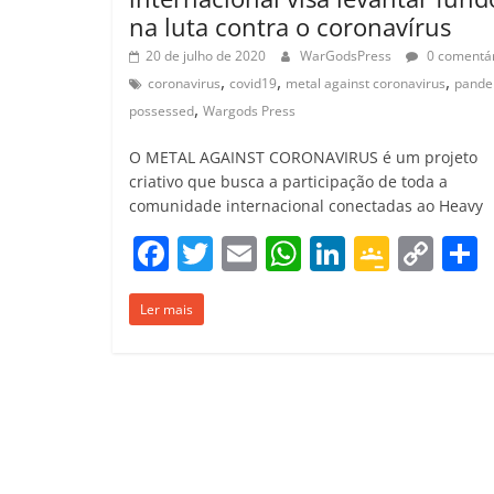
na luta contra o coronavírus
20 de julho de 2020
WarGodsPress
0 comentár
,
,
,
coronavirus
covid19
metal against coronavirus
pande
,
possessed
Wargods Press
O METAL AGAINST CORONAVIRUS é um projeto
criativo que busca a participação de toda a
comunidade internacional conectadas ao Heavy
F
T
E
W
Li
G
C
a
w
m
h
n
o
o
Ler mais
c
itt
ai
at
k
o
p
e
er
l
s
e
gl
y
b
A
dI
e
Li
o
p
n
Cl
n
t
o
p
a
k