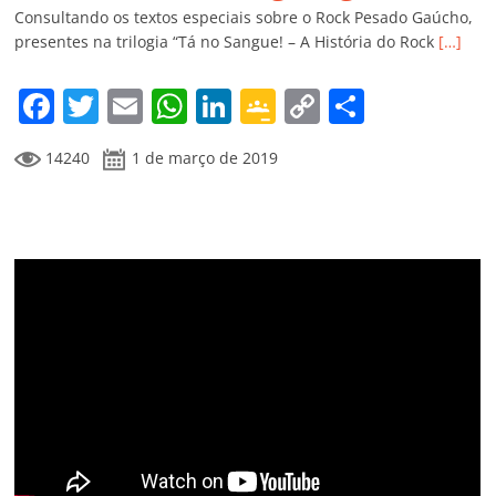
k
ss
ar
Consultando os textos especiais sobre o Rock Pesado Gaúcho,
ro
presentes na trilogia “Tá no Sangue! – A História do Rock
[…]
o
F
T
E
W
Li
G
C
C
m
a
w
m
h
n
o
o
o
14240
1 de março de 2019
c
itt
ai
at
k
o
p
m
e
er
l
s
e
gl
y
p
b
A
dI
e
Li
ar
o
p
n
Cl
n
til
o
p
a
k
h
k
ss
ar
ro
o
m