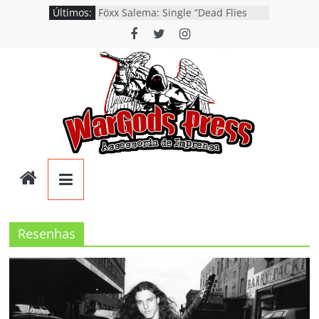
Pular
Últimos:
Föxx Salema: Single “Dead Flies
para
Rising” já está nas plataformas em
tributo a George A. Romero
o
Bryce VanHoosen detalha a
conteúdo
construção do “Fly Rig” definitivo
após show no festival Hell’s Heroes
Litosth lança vídeo de guitar & bass
Playthrough de “Eclipse”, segundo
single do álbum “Dreaming”
Blakkesis questiona a
desumanização e a artificialidade
Wargods
moderna no single e videoclipe de
“Plastic Dreams”
Phornax: banda gaúcha de Heavy
Press
Metal lança o debut “Hellforge”
Resenhas
Assessoria
e
Conteúdos