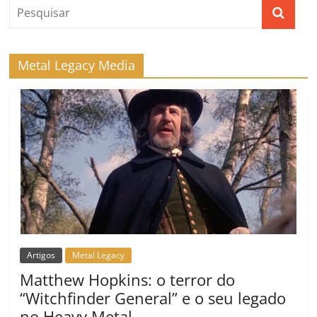
k
ss
ar
ro
o
m
Metal Legacy Media
Artigos
Metal Legacy
Matthew Hopkins: o terror do
“Witchfinder General” e o seu legado
no Heavy Metal