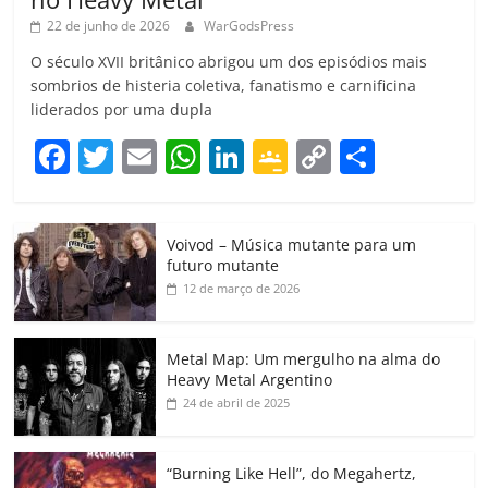
22 de junho de 2026
WarGodsPress
O século XVII britânico abrigou um dos episódios mais
sombrios de histeria coletiva, fanatismo e carnificina
liderados por uma dupla
F
T
E
W
Li
G
C
C
a
w
m
h
n
o
o
o
c
itt
ai
at
k
o
p
m
Voivod – Música mutante para um
e
er
l
s
e
gl
y
p
futuro mutante
b
A
dI
e
Li
ar
12 de março de 2026
o
p
n
Cl
n
til
o
p
a
k
h
Metal Map: Um mergulho na alma do
Heavy Metal Argentino
k
ss
ar
24 de abril de 2025
ro
o
“Burning Like Hell”, do Megahertz,