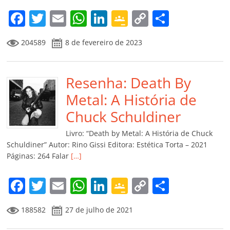
F
T
E
W
Li
G
C
C
a
w
m
h
n
o
o
o
204589
8 de fevereiro de 2023
c
itt
ai
at
k
o
p
m
e
er
l
s
e
gl
y
p
b
Resenha: Death By
A
dI
e
Li
ar
o
p
n
Cl
n
til
Metal: A História de
o
p
a
k
h
Chuck Schuldiner
k
ss
ar
Livro: “Death by Metal: A História de Chuck
ro
Schuldiner” Autor: Rino Gissi Editora: Estética Torta – 2021
Páginas: 264 Falar
[…]
o
m
F
T
E
W
Li
G
C
C
a
w
m
h
n
o
o
o
188582
27 de julho de 2021
c
itt
ai
at
k
o
p
m