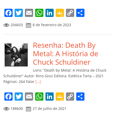
F
T
E
W
Li
G
C
C
a
w
m
h
n
o
o
o
204603
8 de fevereiro de 2023
c
itt
ai
at
k
o
p
m
e
er
l
s
e
gl
y
p
b
Resenha: Death By
A
dI
e
Li
ar
o
p
n
Cl
n
til
Metal: A História de
o
p
a
k
h
Chuck Schuldiner
k
ss
ar
Livro: “Death by Metal: A História de Chuck
ro
Schuldiner” Autor: Rino Gissi Editora: Estética Torta – 2021
Páginas: 264 Falar
[…]
o
m
F
T
E
W
Li
G
C
C
a
w
m
h
n
o
o
o
188600
27 de julho de 2021
c
itt
ai
at
k
o
p
m