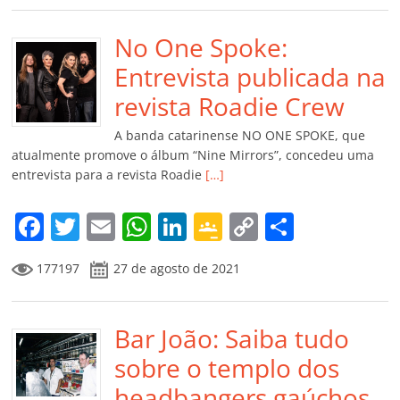
e
er
l
s
e
gl
y
p
b
No One Spoke:
A
dI
e
Li
ar
o
p
n
Cl
n
til
Entrevista publicada na
o
p
a
k
h
revista Roadie Crew
k
ss
ar
A banda catarinense NO ONE SPOKE, que
ro
atualmente promove o álbum “Nine Mirrors”, concedeu uma
entrevista para a revista Roadie
[…]
o
m
F
T
E
W
Li
G
C
C
a
w
m
h
n
o
o
o
177197
27 de agosto de 2021
c
itt
ai
at
k
o
p
m
e
er
l
s
e
gl
y
p
b
Bar João: Saiba tudo
A
dI
e
Li
ar
o
p
n
Cl
n
til
sobre o templo dos
o
p
a
k
h
headbangers gaúchos