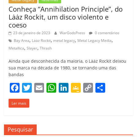
Conheça “Annihilation Principle”, do
Lȧȧz Rockit, um disco violento e
coeso
23 de janeiro de 2023
WarGodsPress
0 comentários
,
,
,
,
Bay Area
Lȧȧz Rockit
metal legacy
Metal Legacy Media
,
,
Metallica
Slayer
Thrash
Ainda que desconhecida da maioria, o Lȧȧz Rockit deixou
sua marca na década de 1980, se tornando uma das
bandas
F
T
E
W
Li
G
C
C
a
w
m
h
n
o
o
o
Ler mais
c
itt
ai
at
k
o
p
m
e
er
l
s
e
gl
y
p
b
A
dI
e
Li
ar
Pesquisar
o
p
n
Cl
n
til