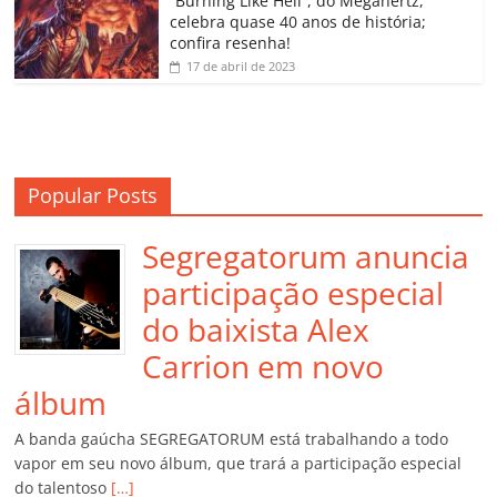
“Burning Like Hell”, do Megahertz,
m
celebra quase 40 anos de história;
confira resenha!
17 de abril de 2023
Popular Posts
Segregatorum anuncia
participação especial
do baixista Alex
Carrion em novo
álbum
A banda gaúcha SEGREGATORUM está trabalhando a todo
vapor em seu novo álbum, que trará a participação especial
do talentoso
[…]