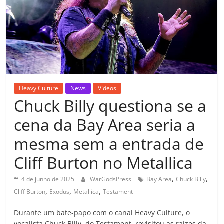
Heavy Culture
News
Vídeos
Chuck Billy questiona se a
cena da Bay Area seria a
mesma sem a entrada de
Cliff Burton no Metallica
,
,
4 de junho de 2025
WarGodsPress
Bay Area
Chuck Billy
,
,
,
Cliff Burton
Exodus
Metallica
Testament
Durante um bate-papo com o canal Heavy Culture, o
vocalista Chuck Billy, do Testament, revisitou as raízes da