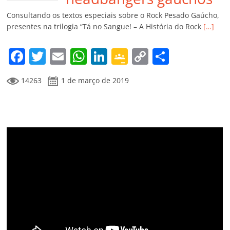
k
ss
ar
Consultando os textos especiais sobre o Rock Pesado Gaúcho,
ro
presentes na trilogia “Tá no Sangue! – A História do Rock
[…]
o
F
T
E
W
Li
G
C
C
m
a
w
m
h
n
o
o
o
14263
1 de março de 2019
c
itt
ai
at
k
o
p
m
e
er
l
s
e
gl
y
p
b
A
dI
e
Li
ar
o
p
n
Cl
n
til
o
p
a
k
h
k
ss
ar
ro
o
m