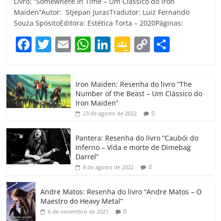
Livro: “Somewhere In Time – Um Clássico do Iron
Maiden”Autor: Stjepan JurasTradutor: Luiz Fernando
Souza SpósitoEditora: Estética Torta – 2020Páginas:
F
T
E
W
Li
G
C
C
a
w
m
h
n
o
o
o
c
itt
ai
at
k
o
p
m
Iron Maiden: Resenha do livro “The
e
er
l
s
e
gl
y
p
Number of the Beast – Um Clássico do
b
A
dI
e
Li
ar
Iron Maiden”
0
23 de agosto de 2022
o
p
n
Cl
n
til
o
p
a
k
h
Pantera: Resenha do livro “Caubói do
Inferno – Vida e morte de Dimebag
k
ss
ar
Darrel”
ro
0
8 de agosto de 2022
o
Andre Matos: Resenha do livro “Andre Matos – O
m
Maestro do Heavy Metal”
0
6 de novembro de 2021