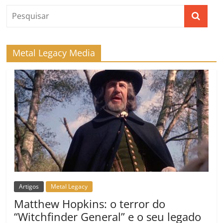
o
p
a
k
h
k
ss
ar
ro
Metal Legacy Media
o
m
Artigos
Metal Legacy
Matthew Hopkins: o terror do
“Witchfinder General” e o seu legado