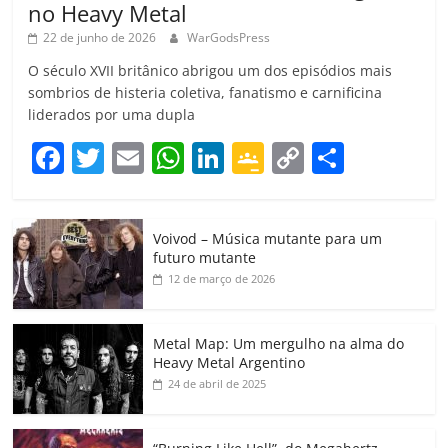
no Heavy Metal
22 de junho de 2026
WarGodsPress
O século XVII britânico abrigou um dos episódios mais
sombrios de histeria coletiva, fanatismo e carnificina
liderados por uma dupla
F
T
E
W
Li
G
C
C
a
w
m
h
n
o
o
o
c
itt
ai
at
k
o
p
m
Voivod – Música mutante para um
e
er
l
s
e
gl
y
p
futuro mutante
b
A
dI
e
Li
ar
12 de março de 2026
o
p
n
Cl
n
til
o
p
a
k
h
Metal Map: Um mergulho na alma do
Heavy Metal Argentino
k
ss
ar
24 de abril de 2025
ro
o