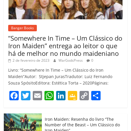
Banger Books
“Somewhere In Time – Um Clássico do
Iron Maiden” entrega ao leitor o que
há de melhor no mundo maideniano
2 de fevereiro de 2023
WarGodsPress
0
Livro: “Somewhere In Time – Um Clássico do Iron
Maiden”Autor: Stjepan JurasTradutor: Luiz Fernando
Souza SpósitoEditora: Estética Torta – 2020Páginas:
F
T
E
W
Li
G
C
C
a
w
m
h
n
o
o
o
c
itt
ai
at
k
o
p
m
Iron Maiden: Resenha do livro “The
e
er
l
s
e
gl
y
p
Number of the Beast – Um Clássico do
Iron Maiden”