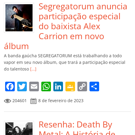
Segregatorum anuncia
participação especial
do baixista Alex
Carrion em novo
álbum
A banda gaúcha SEGREGATORUM está trabalhando a todo
vapor em seu novo álbum, que trará a participação especial
do talentoso
[…]
F
T
E
W
Li
G
C
C
a
w
m
h
n
o
o
o
204601
8 de fevereiro de 2023
c
itt
ai
at
k
o
p
m
e
er
l
s
e
gl
y
p
b
Resenha: Death By
A
dI
e
Li
ar
o
p
n
Cl
n
til
Metal: A História de