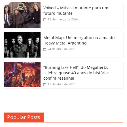
c
itt
ai
at
k
o
p
m
Voivod – Música mutante para um
e
er
l
s
e
gl
y
p
futuro mutante
b
A
dI
e
Li
ar
12 de março de 2026
o
p
n
Cl
n
til
o
p
a
k
h
Metal Map: Um mergulho na alma do
Heavy Metal Argentino
k
ss
ar
24 de abril de 2025
ro
o
“Burning Like Hell”, do Megahertz,
m
celebra quase 40 anos de história;
confira resenha!
17 de abril de 2023
Popular Posts