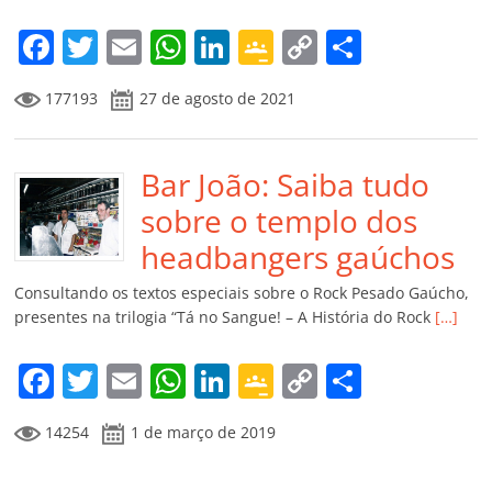
o
m
F
T
E
W
Li
G
C
C
a
w
m
h
n
o
o
o
177193
27 de agosto de 2021
c
itt
ai
at
k
o
p
m
e
er
l
s
e
gl
y
p
b
Bar João: Saiba tudo
A
dI
e
Li
ar
o
p
n
Cl
n
til
sobre o templo dos
o
p
a
k
h
headbangers gaúchos
k
ss
ar
Consultando os textos especiais sobre o Rock Pesado Gaúcho,
ro
presentes na trilogia “Tá no Sangue! – A História do Rock
[…]
o
F
T
E
W
Li
G
C
C
m
a
w
m
h
n
o
o
o
14254
1 de março de 2019
c
itt
ai
at
k
o
p
m
e
er
l
s
e
gl
y
p