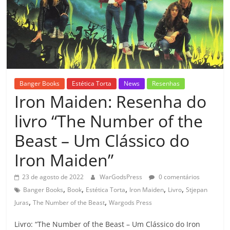
Banger Books
Estética Torta
News
Resenhas
Iron Maiden: Resenha do
livro “The Number of the
Beast – Um Clássico do
Iron Maiden”
23 de agosto de 2022
WarGodsPress
0 comentários
,
,
,
,
,
Banger Books
Book
Estética Torta
Iron Maiden
Livro
Stjepan
,
,
Juras
The Number of the Beast
Wargods Press
Livro: “The Number of the Beast – Um Clássico do Iron