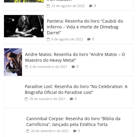
b
A
dI
e
Li
ar
0
23 de agosto de 2022
o
p
n
Cl
n
til
o
p
a
k
h
Pantera: Resenha do livro “Caubói do
Inferno – Vida e morte de Dimebag
k
ss
ar
Darrel”
ro
0
8 de agosto de 2022
o
Andre Matos: Resenha do livro “Andre Matos – O
m
Maestro do Heavy Metal”
0
6 de novembro de 2021
Paradise Lost: Resenha do livro “No Celebration: A
Biografia Oficial do Paradise Lost”
0
29 de outubro de 2021
Cannnibal Corpse: Resenha do livro “Bíblia da
Carnificina”, lançado pela Estética Torta
0
26 de setembro de 2021