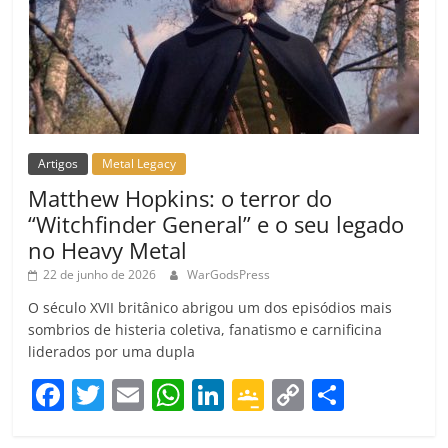
Artigos
Metal Legacy
Matthew Hopkins: o terror do
“Witchfinder General” e o seu legado
no Heavy Metal
22 de junho de 2026
WarGodsPress
O século XVII britânico abrigou um dos episódios mais
sombrios de histeria coletiva, fanatismo e carnificina
liderados por uma dupla
F
T
E
W
Li
G
C
C
a
w
m
h
n
o
o
o