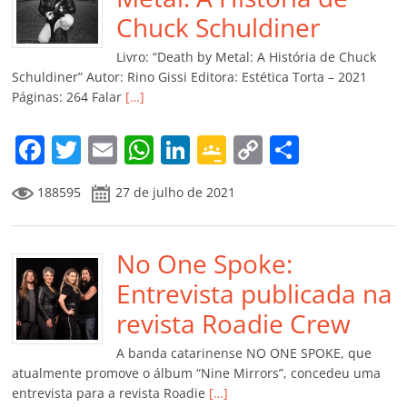
o
p
a
k
h
Chuck Schuldiner
k
ss
ar
Livro: “Death by Metal: A História de Chuck
ro
Schuldiner” Autor: Rino Gissi Editora: Estética Torta – 2021
Páginas: 264 Falar
[…]
o
m
F
T
E
W
Li
G
C
C
a
w
m
h
n
o
o
o
188595
27 de julho de 2021
c
itt
ai
at
k
o
p
m
e
er
l
s
e
gl
y
p
b
No One Spoke:
A
dI
e
Li
ar
o
p
n
Cl
n
til
Entrevista publicada na
o
p
a
k
h
revista Roadie Crew
k
ss
ar
A banda catarinense NO ONE SPOKE, que
ro
atualmente promove o álbum “Nine Mirrors”, concedeu uma
entrevista para a revista Roadie
[…]