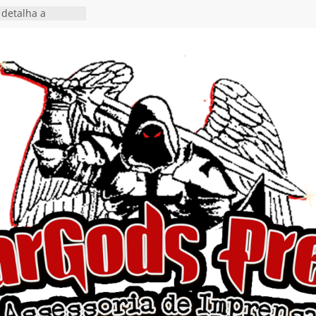
detalha a
 Rig” definitivo
ival Hell’s Heroes
tosth chega ao
ional em formato
o nas plataformas
cia show em
 Autoral” e
to do novo single
 hiato de uma
nçamento do EP
, I Begin”
 o single “Keep
live!” e detalha
ovo álbum