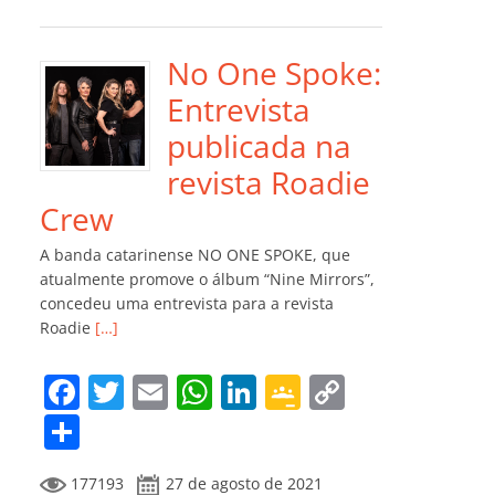
e
er
l
s
e
gl
y
m
b
A
dI
e
Li
p
o
p
n
Cl
n
ar
No One Spoke:
o
p
a
k
til
Entrevista
k
ss
h
publicada na
ro
ar
revista Roadie
o
Crew
m
A banda catarinense NO ONE SPOKE, que
atualmente promove o álbum “Nine Mirrors”,
concedeu uma entrevista para a revista
Roadie
[…]
F
T
E
W
Li
G
C
a
w
m
h
n
o
o
C
c
itt
ai
at
k
o
p
o
177193
27 de agosto de 2021