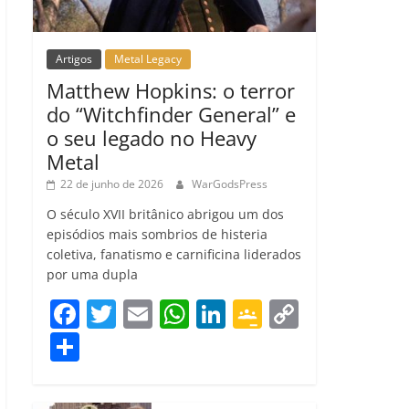
Artigos
Metal Legacy
Matthew Hopkins: o terror
do “Witchfinder General” e
o seu legado no Heavy
Metal
22 de junho de 2026
WarGodsPress
O século XVII britânico abrigou um dos
episódios mais sombrios de histeria
coletiva, fanatismo e carnificina liderados
por uma dupla
F
T
E
W
Li
G
C
a
w
m
h
n
o
o
C
c
itt
ai
at
k
o
p
o
e
er
l
s
e
gl
y
m