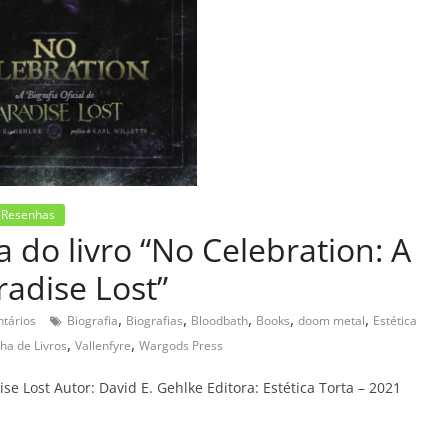
Resenhas
 do livro “No Celebration: A
radise Lost”
,
,
,
,
,
tários
Biografia
Biografias
Bloodbath
Books
doom metal
Estética
,
,
ha de Livros
Vallenfyre
Wargods Press
ise Lost Autor: David E. Gehlke Editora: Estética Torta – 2021