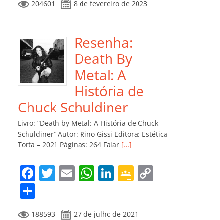
204601
8 de fevereiro de 2023
e
er
l
s
e
gl
y
m
b
A
dI
e
Li
p
o
p
n
Cl
n
ar
Resenha:
o
p
a
k
til
Death By
k
ss
h
Metal: A
ro
ar
História de
o
Chuck Schuldiner
m
Livro: “Death by Metal: A História de Chuck
Schuldiner” Autor: Rino Gissi Editora: Estética
Torta – 2021 Páginas: 264 Falar
[…]
F
T
E
W
Li
G
C
a
w
m
h
n
o
o
C
c
itt
ai
at
k
o
p
o
188593
27 de julho de 2021