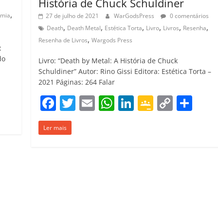
História de Chuck Schuldiner
,
mia
27 de julho de 2021
WarGodsPress
0 comentários
,
,
,
,
,
,
Death
Death Metal
Estética Torta
Livro
Livros
Resenha
,
Resenha de Livros
Wargods Press
:
do
Livro: “Death by Metal: A História de Chuck
Schuldiner” Autor: Rino Gissi Editora: Estética Torta –
2021 Páginas: 264 Falar
C
F
T
E
W
Li
G
C
C
o
a
w
m
h
n
o
o
o
m
Ler mais
c
itt
ai
at
k
o
p
m
p
e
er
l
s
e
gl
y
p
ar
b
A
dI
e
Li
ar
il
o
p
n
Cl
n
til
h
o
p
a
k
h
ar
k
ss
ar