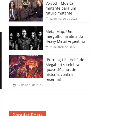
b
A
dI
e
Li
Voivod – Música
p
mutante para um
o
p
n
Cl
n
ar
futuro mutante
12 de março de 2026
o
p
a
k
til
k
ss
h
Metal Map: Um
ro
mergulho na alma do
ar
Heavy Metal Argentino
o
24 de abril de 2025
m
“Burning Like Hell”, do
Megahertz, celebra
quase 40 anos de
história; confira
resenha!
17 de abril de 2023
Popular Posts