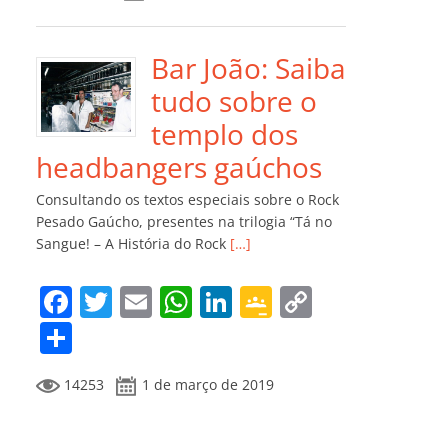
e
er
l
s
e
gl
y
m
b
A
dI
e
Li
p
o
p
n
Cl
n
ar
Bar João: Saiba
o
p
a
k
til
tudo sobre o
k
ss
h
templo dos
ro
ar
headbangers gaúchos
o
Consultando os textos especiais sobre o Rock
m
Pesado Gaúcho, presentes na trilogia “Tá no
Sangue! – A História do Rock
[…]
F
T
E
W
Li
G
C
a
w
m
h
n
o
o
C
c
itt
ai
at
k
o
p
o
14253
1 de março de 2019
e
er
l
s
e
gl
y
m
b
A
dI
e
Li
p