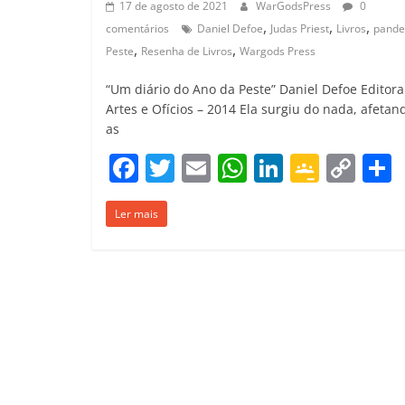
17 de agosto de 2021
WarGodsPress
0
,
,
,
comentários
Daniel Defoe
Judas Priest
Livros
pande
,
,
Peste
Resenha de Livros
Wargods Press
“Um diário do Ano da Peste” Daniel Defoe Editora
Artes e Ofícios – 2014 Ela surgiu do nada, afetan
as
F
T
E
W
Li
G
C
a
w
m
h
n
o
o
Ler mais
c
itt
ai
at
k
o
p
e
er
l
s
e
gl
y
b
A
dI
e
Li
o
p
n
Cl
n
t
o
p
a
k
k
ss
ro