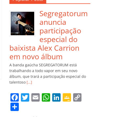
Segregatorum
anuncia
participação
especial do
baixista Alex Carrion
em novo álbum
A banda gaúcha SEGREGATORUM está
trabalhando a todo vapor em seu novo
álbum, que trará a participação especial do
talentoso
[…]
F
T
E
W
Li
G
C
a
w
m
h
n
o
o
C
c
itt
ai
at
k
o
p
o