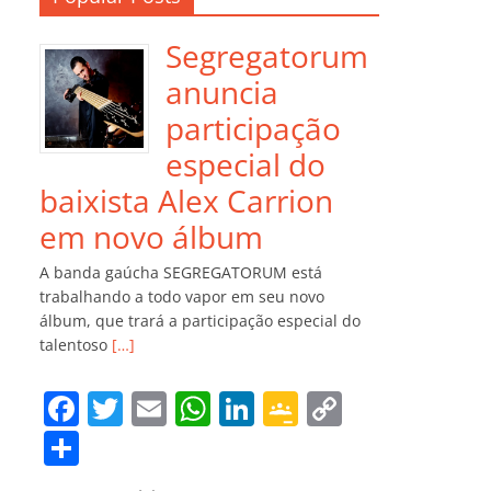
Segregatorum
anuncia
participação
especial do
baixista Alex Carrion
em novo álbum
A banda gaúcha SEGREGATORUM está
trabalhando a todo vapor em seu novo
álbum, que trará a participação especial do
talentoso
[…]
F
T
E
W
Li
G
C
a
w
m
h
n
o
o
C
c
itt
ai
at
k
o
p
o