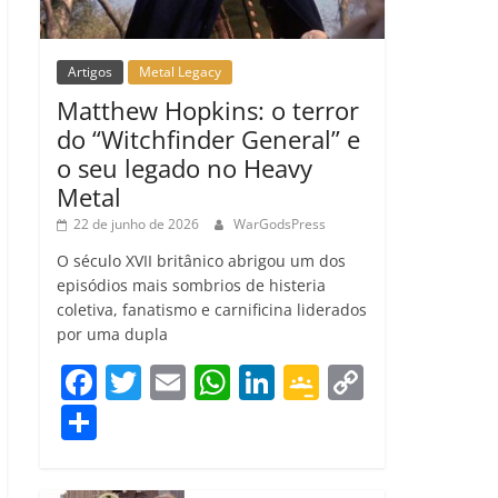
Artigos
Metal Legacy
Matthew Hopkins: o terror
do “Witchfinder General” e
o seu legado no Heavy
Metal
22 de junho de 2026
WarGodsPress
O século XVII britânico abrigou um dos
episódios mais sombrios de histeria
coletiva, fanatismo e carnificina liderados
por uma dupla
F
T
E
W
Li
G
C
a
w
m
h
n
o
o
C
c
itt
ai
at
k
o
p
o
e
er
l
s
e
gl
y
m