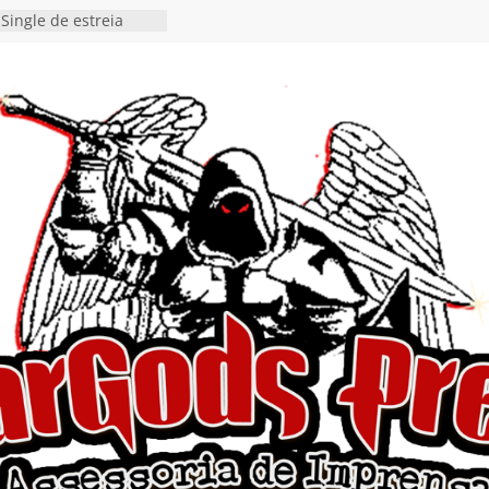
Single de estreia
” chega ao Spotify e
ia EP para o próximo
 vídeo de guitar & bass
de “Eclipse”, segundo
bum “Dreaming”
estiona a
o e a artificialidade
ingle e videoclipe de
ams”
nda gaúcha de Heavy
o debut “Hellforge”
 Single “Dead Flies
stá nas plataformas em
orge A. Romero