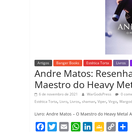
Artigos
Banger Books
Estética Torta
Livros
Andre Matos: Resenha 
Maestro do Heavy Met
6 de novembro de 2021
WarGodsPress
0 come
,
,
,
,
,
,
Estética Torta
Livro
Livros
shaman
Viper
Virgo
Wargod
Livro: Andre Matos – O Maestro do Heavy Metal Aut
F
T
E
W
Li
G
C