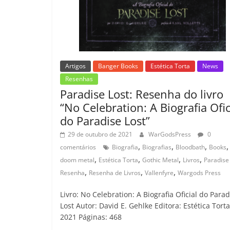
Artigos
Banger Books
Estética Torta
News
Resenhas
Paradise Lost: Resenha do livro
“No Celebration: A Biografia Ofic
do Paradise Lost”
29 de outubro de 2021
WarGodsPress
0
,
,
,
,
comentários
Biografia
Biografias
Bloodbath
Books
,
,
,
,
doom metal
Estética Torta
Gothic Metal
Livros
Paradise
,
,
,
Resenha
Resenha de Livros
Vallenfyre
Wargods Press
Livro: No Celebration: A Biografia Oficial do Parad
Lost Autor: David E. Gehlke Editora: Estética Torta
2021 Páginas: 468