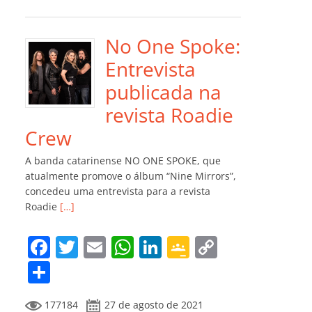
e
er
l
s
e
gl
y
m
b
A
dI
e
Li
p
o
p
n
Cl
n
ar
No One Spoke:
o
p
a
k
til
Entrevista
k
ss
h
publicada na
ro
ar
revista Roadie
o
Crew
m
A banda catarinense NO ONE SPOKE, que
atualmente promove o álbum “Nine Mirrors”,
concedeu uma entrevista para a revista
Roadie
[…]
F
T
E
W
Li
G
C
a
w
m
h
n
o
o
C
c
itt
ai
at
k
o
p
o
177184
27 de agosto de 2021