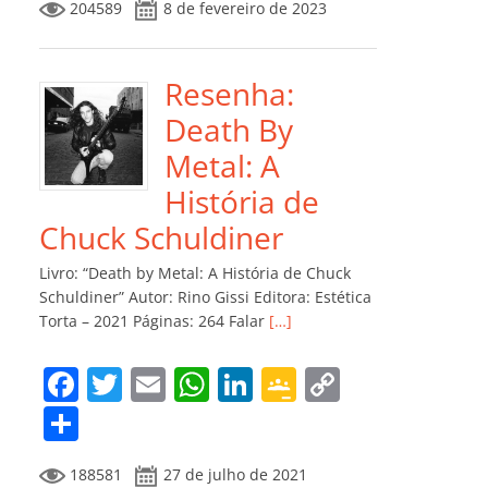
204589
8 de fevereiro de 2023
e
er
l
s
e
gl
y
m
b
A
dI
e
Li
p
o
p
n
Cl
n
ar
Resenha:
o
p
a
k
til
Death By
k
ss
h
Metal: A
ro
ar
História de
o
Chuck Schuldiner
m
Livro: “Death by Metal: A História de Chuck
Schuldiner” Autor: Rino Gissi Editora: Estética
Torta – 2021 Páginas: 264 Falar
[…]
F
T
E
W
Li
G
C
a
w
m
h
n
o
o
C
c
itt
ai
at
k
o
p
o
188581
27 de julho de 2021