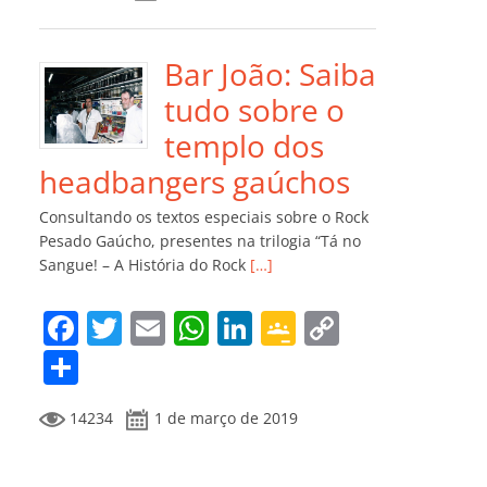
e
er
l
s
e
gl
y
m
b
A
dI
e
Li
p
o
p
n
Cl
n
ar
Bar João: Saiba
o
p
a
k
til
tudo sobre o
k
ss
h
templo dos
ro
ar
headbangers gaúchos
o
Consultando os textos especiais sobre o Rock
m
Pesado Gaúcho, presentes na trilogia “Tá no
Sangue! – A História do Rock
[…]
F
T
E
W
Li
G
C
a
w
m
h
n
o
o
C
c
itt
ai
at
k
o
p
o
14234
1 de março de 2019
e
er
l
s
e
gl
y
m
b
A
dI
e
Li
p