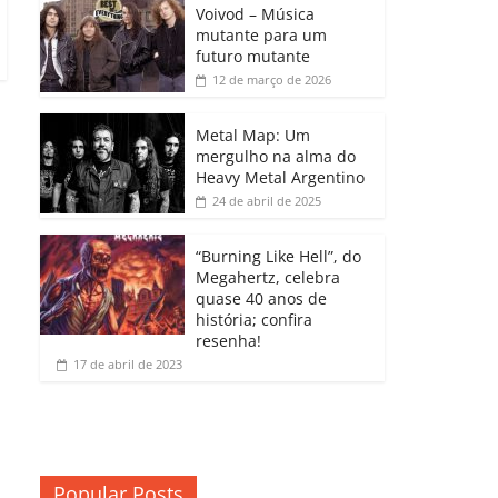
b
A
dI
e
Li
Voivod – Música
p
mutante para um
o
p
n
Cl
n
ar
futuro mutante
12 de março de 2026
o
p
a
k
til
k
ss
h
Metal Map: Um
ro
mergulho na alma do
ar
Heavy Metal Argentino
o
24 de abril de 2025
m
“Burning Like Hell”, do
Megahertz, celebra
quase 40 anos de
história; confira
resenha!
17 de abril de 2023
Popular Posts