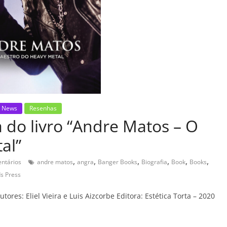
News
Resenhas
do livro “Andre Matos – O
al”
,
,
,
,
,
,
ntários
andre matos
angra
Banger Books
Biografia
Book
Books
s Press
ores: Eliel Vieira e Luis Aizcorbe Editora: Estética Torta – 2020
C