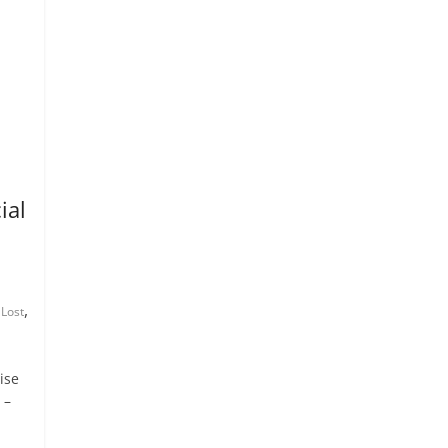
ial
,
 Lost
ise
 –