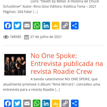
k
ss
ar
Livro: “Death by Metal: A História de Chuck
ro
Schuldiner” Autor: Rino Gissi Editora: Estética Torta – 2021
Páginas: 264 Falar
[…]
o
m
F
T
E
W
Li
G
C
C
a
w
m
h
n
o
o
o
188585
27 de julho de 2021
c
itt
ai
at
k
o
p
m
e
er
l
s
e
gl
y
p
b
No One Spoke:
A
dI
e
Li
ar
o
p
n
Cl
n
til
Entrevista publicada na
o
p
a
k
h
revista Roadie Crew
k
ss
ar
A banda catarinense NO ONE SPOKE, que
ro
atualmente promove o álbum “Nine Mirrors”, concedeu uma
entrevista para a revista Roadie
[…]
o
m
F
T
E
W
Li
G
C
C