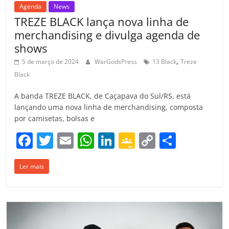
Agenda
News
TREZE BLACK lança nova linha de
merchandising e divulga agenda de
shows
,
5 de março de 2024
WarGodsPress
13 Black
Treze
Black
A banda TREZE BLACK, de Caçapava do Sul/RS, está
lançando uma nova linha de merchandising, composta
por camisetas, bolsas e
F
T
E
W
Li
G
C
C
a
w
m
h
n
o
o
o
Ler mais
c
itt
ai
at
k
o
p
m
e
er
l
s
e
gl
y
p
b
A
dI
e
Li
ar
o
p
n
Cl
n
til