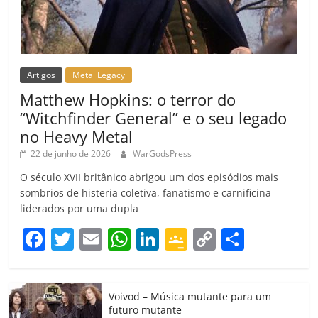
Artigos
Metal Legacy
Matthew Hopkins: o terror do
“Witchfinder General” e o seu legado
no Heavy Metal
22 de junho de 2026
WarGodsPress
O século XVII britânico abrigou um dos episódios mais
sombrios de histeria coletiva, fanatismo e carnificina
liderados por uma dupla
F
T
E
W
Li
G
C
C
a
w
m
h
n
o
o
o
c
itt
ai
at
k
o
p
m
Voivod – Música mutante para um
e
er
l
s
e
gl
y
p
futuro mutante