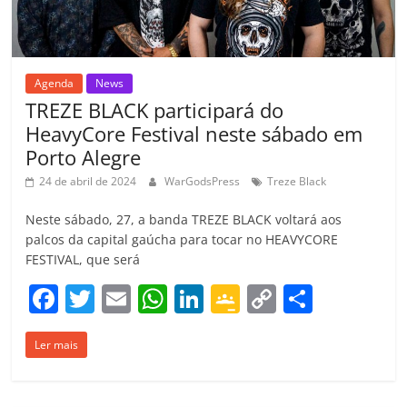
m
Agenda
News
TREZE BLACK participará do
HeavyCore Festival neste sábado em
Porto Alegre
24 de abril de 2024
WarGodsPress
Treze Black
Neste sábado, 27, a banda TREZE BLACK voltará aos
palcos da capital gaúcha para tocar no HEAVYCORE
FESTIVAL, que será
F
T
E
W
Li
G
C
C
a
w
m
h
n
o
o
o
Ler mais
c
itt
ai
at
k
o
p
m
e
er
l
s
e
gl
y
p