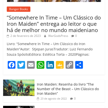
Banger Books
“Somewhere In Time – Um Clássico do
Iron Maiden” entrega ao leitor o que
há de melhor no mundo maideniano
2 de fevereiro de 2023
WarGodsPress
0
Livro: “Somewhere In Time – Um Clássico do Iron
Maiden”Autor: Stjepan JurasTradutor: Luiz Fernando
Souza SpósitoEditora: Estética Torta – 2020Páginas:
F
T
E
W
Li
G
C
C
a
w
m
h
n
o
o
o
c
itt
ai
at
k
o
p
m
Iron Maiden: Resenha do livro “The
e
er
l
s
e
gl
y
p
Number of the Beast – Um Clássico do
b
A
dI
e
Li
ar
Iron Maiden”
0
23 de agosto de 2022
o
p
n
Cl
n
til