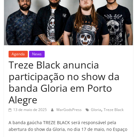
Agenda
News
Treze Black anuncia
participação no show da
banda Gloria em Porto
Alegre
,
13 de maio de 2025
WarGodsPress
Gloria
Treze Black
A banda gaúcha TREZE BLACK será responsável pela
abertura do show da Gloria, no dia 17 de maio, no Espaço