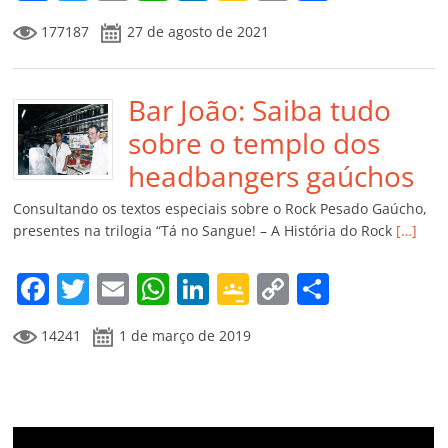
a
w
m
h
n
o
o
o
177187
27 de agosto de 2021
c
itt
ai
at
k
o
p
m
e
er
l
s
e
gl
y
p
b
Bar João: Saiba tudo
A
dI
e
Li
ar
o
p
n
Cl
n
til
sobre o templo dos
o
p
a
k
h
headbangers gaúchos
k
ss
ar
Consultando os textos especiais sobre o Rock Pesado Gaúcho,
ro
presentes na trilogia “Tá no Sangue! – A História do Rock
[…]
o
F
T
E
W
Li
G
C
C
m
a
w
m
h
n
o
o
o
14241
1 de março de 2019
c
itt
ai
at
k
o
p
m
e
er
l
s
e
gl
y
p
b
A
dI
e
Li
ar