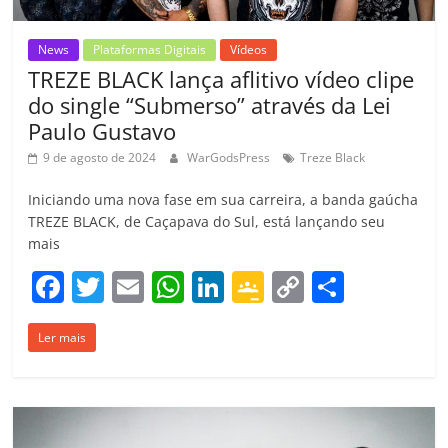
News
Plataformas Digitais
Vídeos
TREZE BLACK lança aflitivo vídeo clipe
do single “Submerso” através da Lei
Paulo Gustavo
9 de agosto de 2024
WarGodsPress
Treze Black
Iniciando uma nova fase em sua carreira, a banda gaúcha
TREZE BLACK, de Caçapava do Sul, está lançando seu
mais
F
T
E
W
Li
G
C
C
a
w
m
h
n
o
o
o
Ler mais
c
itt
ai
at
k
o
p
m
e
er
l
s
e
gl
y
p
b
A
dI
e
Li
ar
o
p
n
Cl
n
til