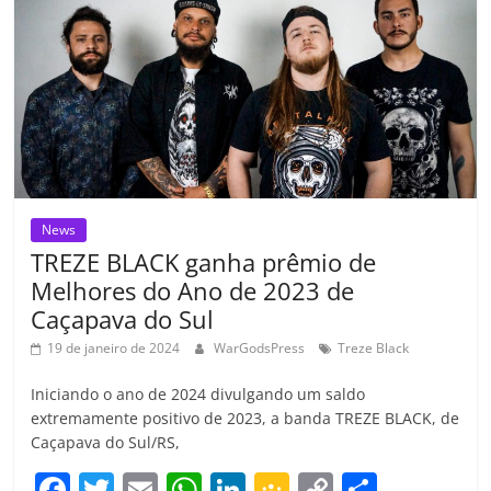
o
p
a
k
h
k
ss
ar
ro
o
m
News
TREZE BLACK ganha prêmio de
Melhores do Ano de 2023 de
Caçapava do Sul
19 de janeiro de 2024
WarGodsPress
Treze Black
Iniciando o ano de 2024 divulgando um saldo
extremamente positivo de 2023, a banda TREZE BLACK, de
Caçapava do Sul/RS,
F
T
E
W
Li
G
C
C