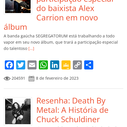
do baixista Alex
Carrion em novo
álbum
A banda gaúcha SEGREGATORUM está trabalhando a todo
vapor em seu novo álbum, que trará a participação especial
do talentoso
[…]
F
T
E
W
Li
G
C
C
a
w
m
h
n
o
o
o
204591
8 de fevereiro de 2023
c
itt
ai
at
k
o
p
m
e
er
l
s
e
gl
y
p
b
Resenha: Death By
A
dI
e
Li
ar
o
p
n
Cl
n
til
Metal: A História de
o
p
a
k
h
Chuck Schuldiner