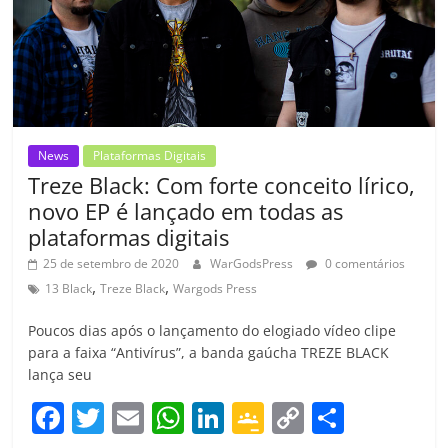
o
m
News
Plataformas Digitais
Treze Black: Com forte conceito lírico,
novo EP é lançado em todas as
plataformas digitais
25 de setembro de 2020
WarGodsPress
0 comentários
,
,
13 Black
Treze Black
Wargods Press
Poucos dias após o lançamento do elogiado vídeo clipe
para a faixa “Antivírus”, a banda gaúcha TREZE BLACK
lança seu
F
T
E
W
Li
G
C
C