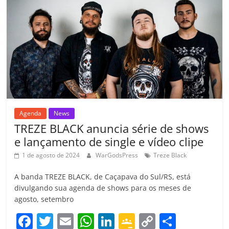
o
p
a
k
h
k
ss
ar
ro
o
m
Agenda
News
TREZE BLACK anuncia série de shows
e lançamento de single e vídeo clipe
1 de agosto de 2024
WarGodsPress
Treze Black
A banda TREZE BLACK, de Caçapava do Sul/RS, está
divulgando sua agenda de shows para os meses de
agosto, setembro
F
T
E
W
Li
G
C
C