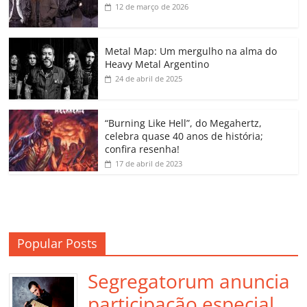
b
A
dI
e
Li
ar
12 de março de 2026
o
p
n
Cl
n
til
o
p
a
k
h
Metal Map: Um mergulho na alma do
Heavy Metal Argentino
k
ss
ar
24 de abril de 2025
ro
o
“Burning Like Hell”, do Megahertz,
m
celebra quase 40 anos de história;
confira resenha!
17 de abril de 2023
Popular Posts
Segregatorum anuncia
participação especial