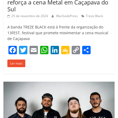
reforça a cena Metal em Caçapava do
Sul
25 de novembro de 2024
WarGodsPress
Treze Black
A banda TREZE BLACK está à frente da organização do
13FEST, festival que promete movimentar a cena musical
de Caçapava
F
T
E
W
Li
G
C
C
a
w
m
h
n
o
o
o
Ler mais
c
itt
ai
at
k
o
p
m
e
er
l
s
e
gl
y
p
b
A
dI
e
Li
ar
o
p
n
Cl
n
til
o
p
a
k
h
k
ss
ar
ro