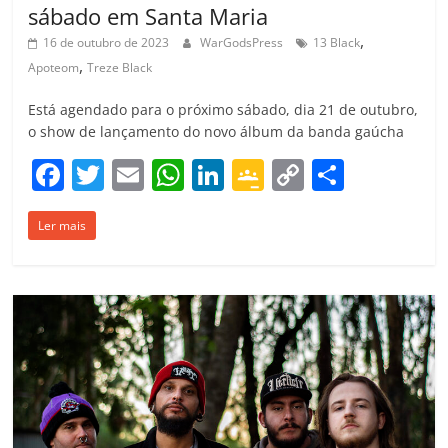
sábado em Santa Maria
,
16 de outubro de 2023
WarGodsPress
13 Black
,
Apoteom
Treze Black
Está agendado para o próximo sábado, dia 21 de outubro,
o show de lançamento do novo álbum da banda gaúcha
F
T
E
W
Li
G
C
C
a
w
m
h
n
o
o
o
Ler mais
c
itt
ai
at
k
o
p
m
e
er
l
s
e
gl
y
p
b
A
dI
e
Li
ar
o
p
n
Cl
n
til
o
p
a
k
h
k
ss
ar
ro