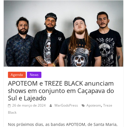
b
A
dI
e
Li
ar
o
p
n
Cl
n
til
o
p
a
k
h
k
ss
ar
ro
o
m
Agenda
News
APOTEOM e TREZE BLACK anunciam
shows em conjunto em Caçapava do
Sul e Lajeado
,
26 de março de 2024
WarGodsPress
Apoteom
Treze
Black
Nos próximos dias, as bandas APOTEOM, de Santa Maria,