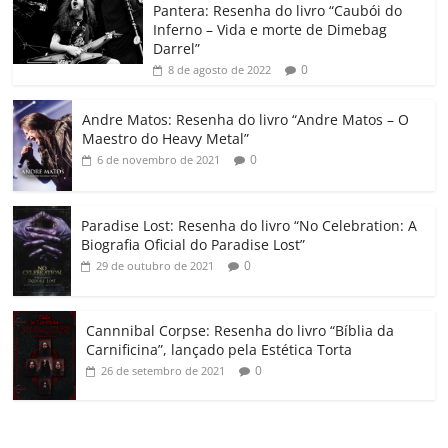
o
p
a
k
h
Pantera: Resenha do livro “Caubói do
Inferno – Vida e morte de Dimebag
k
ss
ar
Darrel”
ro
0
8 de agosto de 2022
o
Andre Matos: Resenha do livro “Andre Matos – O
m
Maestro do Heavy Metal”
0
6 de novembro de 2021
Paradise Lost: Resenha do livro “No Celebration: A
Biografia Oficial do Paradise Lost”
0
29 de outubro de 2021
Cannnibal Corpse: Resenha do livro “Bíblia da
Carnificina”, lançado pela Estética Torta
0
26 de setembro de 2021