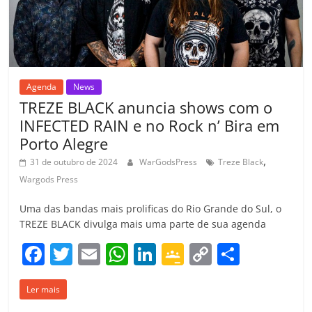
o
m
Agenda
News
TREZE BLACK anuncia shows com o
INFECTED RAIN e no Rock n’ Bira em
Porto Alegre
,
31 de outubro de 2024
WarGodsPress
Treze Black
Wargods Press
Uma das bandas mais prolificas do Rio Grande do Sul, o
TREZE BLACK divulga mais uma parte de sua agenda
F
T
E
W
Li
G
C
C
a
w
m
h
n
o
o
o
Ler mais
c
itt
ai
at
k
o
p
m