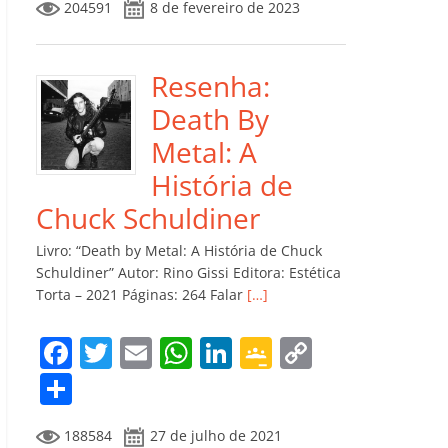
204591
8 de fevereiro de 2023
e
er
l
s
e
gl
y
m
b
A
dI
e
Li
p
o
p
n
Cl
n
ar
Resenha:
o
p
a
k
til
Death By
k
ss
h
Metal: A
ro
ar
História de
o
Chuck Schuldiner
m
Livro: “Death by Metal: A História de Chuck
Schuldiner” Autor: Rino Gissi Editora: Estética
Torta – 2021 Páginas: 264 Falar
[…]
F
T
E
W
Li
G
C
a
w
m
h
n
o
o
C
c
itt
ai
at
k
o
p
o
188584
27 de julho de 2021