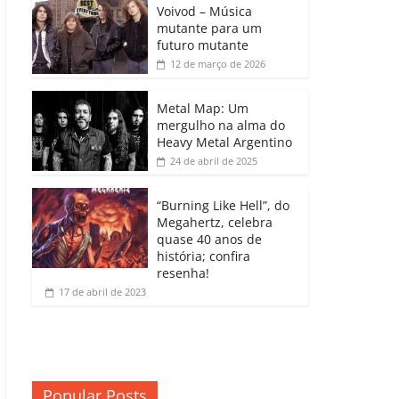
b
A
dI
e
Li
Voivod – Música
p
mutante para um
o
p
n
Cl
n
ar
futuro mutante
12 de março de 2026
o
p
a
k
til
k
ss
h
Metal Map: Um
ro
mergulho na alma do
ar
Heavy Metal Argentino
o
24 de abril de 2025
m
“Burning Like Hell”, do
Megahertz, celebra
quase 40 anos de
história; confira
resenha!
17 de abril de 2023
Popular Posts