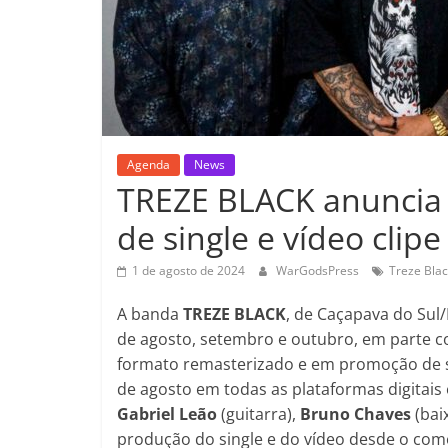
Agenda
News
TREZE BLACK anuncia 
de single e vídeo clipe
1 de agosto de 2024
WarGodsPress
Treze Bla
A banda
TREZE BLACK
, de Caçapava do Sul
de agosto, setembro e outubro, em parte 
formato remasterizado e em promoção de s
de agosto em todas as plataformas digitais
Gabriel Leão
(guitarra),
Bruno Chaves
(bai
produção do single e do vídeo desde o come