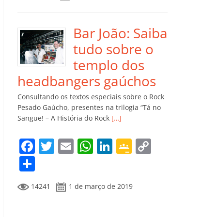
e
er
l
s
e
gl
y
m
b
A
dI
e
Li
p
o
p
n
Cl
n
ar
Bar João: Saiba
o
p
a
k
til
tudo sobre o
k
ss
h
templo dos
ro
ar
headbangers gaúchos
o
Consultando os textos especiais sobre o Rock
m
Pesado Gaúcho, presentes na trilogia “Tá no
Sangue! – A História do Rock
[…]
F
T
E
W
Li
G
C
a
w
m
h
n
o
o
C
c
itt
ai
at
k
o
p
o
14241
1 de março de 2019
e
er
l
s
e
gl
y
m
b
A
dI
e
Li
p