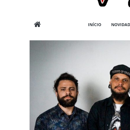
Wargods
INÍCIO
NOVIDAD
Press
Assessoria
e
Conteúdos