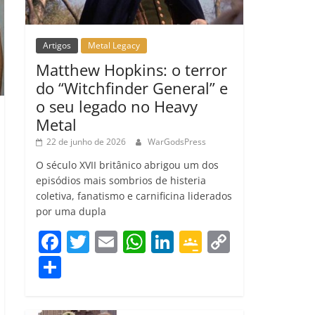
Artigos
Metal Legacy
Matthew Hopkins: o terror
do “Witchfinder General” e
o seu legado no Heavy
Metal
22 de junho de 2026
WarGodsPress
O século XVII britânico abrigou um dos
episódios mais sombrios de histeria
coletiva, fanatismo e carnificina liderados
por uma dupla
F
T
E
W
Li
G
C
a
w
m
h
n
o
o
C
c
itt
ai
at
k
o
p
o
e
er
l
s
e
gl
y
m