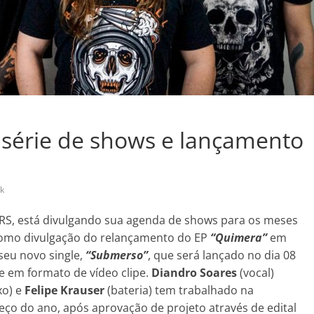
série de shows e lançamento
ck
/RS, está divulgando sua agenda de shows para os meses
como divulgação do relançamento do EP
“Quimera”
em
eu novo single,
“Submerso”
, que será lançado no dia 08
 e em formato de vídeo clipe.
Diandro Soares
(vocal)
xo) e
Felipe Krauser
(bateria) tem trabalhado na
ço do ano, após aprovação de projeto através de edital