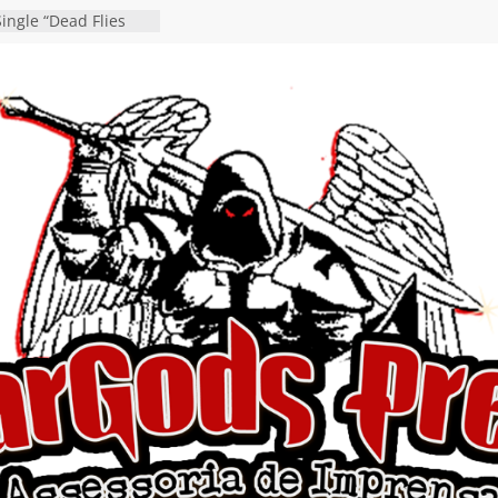
ingle “Dead Flies
á nas plataformas em
rge A. Romero
en detalha a
“Fly Rig” definitivo
estival Hell’s Heroes
vídeo de guitar & bass
e “Eclipse”, segundo
um “Dreaming”
tiona a
e a artificialidade
ngle e videoclipe de
s”
da gaúcha de Heavy
debut “Hellforge”