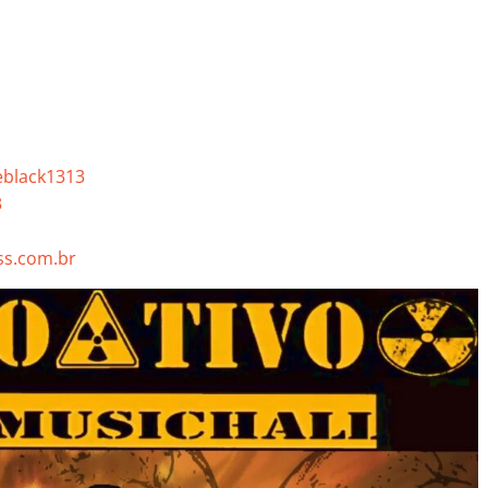
eblack1313
3
s.com.br