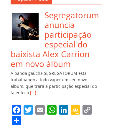
Segregatorum
anuncia
participação
especial do
baixista Alex Carrion
em novo álbum
A banda gaúcha SEGREGATORUM está
trabalhando a todo vapor em seu novo
álbum, que trará a participação especial do
talentoso
[…]
F
T
E
W
Li
G
C
a
w
m
h
n
o
o
C
c
itt
ai
at
k
o
p
o