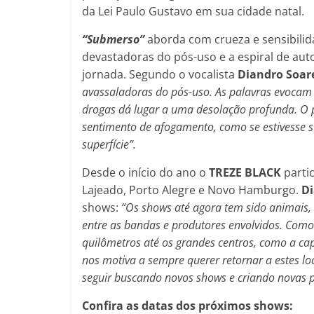
da Lei Paulo Gustavo em sua cidade natal.
“Submerso”
aborda com crueza e sensibilid
devastadoras do pós-uso e a espiral de a
jornada. Segundo o vocalista
Diandro Soar
avassaladoras do pós-uso. As palavras evocam 
drogas dá lugar a uma desolação profunda. O p
sentimento de afogamento, como se estivesse 
superfície”.
Desde o início do ano o
TREZE BLACK
parti
Lajeado, Porto Alegre e Novo Hamburgo.
Di
shows:
“Os shows até agora tem sido animais,
entre as bandas e produtores envolvidos. Com
quilômetros até os grandes centros, como a ca
nos motiva a sempre querer retornar a estes lo
seguir buscando novos shows e criando novas pa
Confira as datas dos próximos shows: