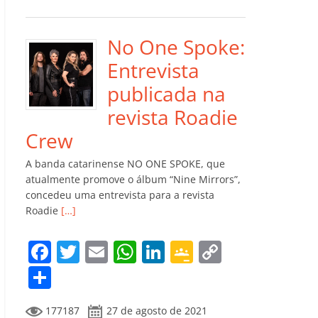
e
er
l
s
e
gl
y
m
b
A
dI
e
Li
p
o
p
n
Cl
n
ar
No One Spoke:
o
p
a
k
til
Entrevista
k
ss
h
publicada na
ro
ar
revista Roadie
o
Crew
m
A banda catarinense NO ONE SPOKE, que
atualmente promove o álbum “Nine Mirrors”,
concedeu uma entrevista para a revista
Roadie
[…]
F
T
E
W
Li
G
C
a
w
m
h
n
o
o
C
c
itt
ai
at
k
o
p
o
177187
27 de agosto de 2021