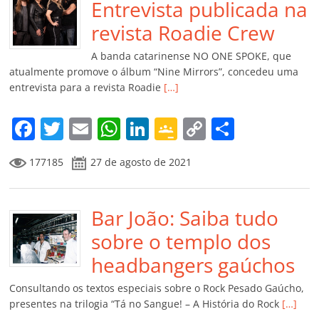
o
p
n
Cl
n
til
Entrevista publicada na
o
p
a
k
h
revista Roadie Crew
k
ss
ar
A banda catarinense NO ONE SPOKE, que
ro
atualmente promove o álbum “Nine Mirrors”, concedeu uma
entrevista para a revista Roadie
[…]
o
m
F
T
E
W
Li
G
C
C
a
w
m
h
n
o
o
o
177185
27 de agosto de 2021
c
itt
ai
at
k
o
p
m
e
er
l
s
e
gl
y
p
b
Bar João: Saiba tudo
A
dI
e
Li
ar
o
p
n
Cl
n
til
sobre o templo dos
o
p
a
k
h
headbangers gaúchos
k
ss
ar
Consultando os textos especiais sobre o Rock Pesado Gaúcho,
ro
presentes na trilogia “Tá no Sangue! – A História do Rock
[…]