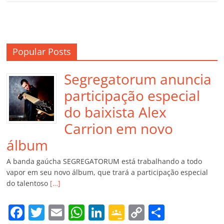
Popular Posts
Segregatorum anuncia
participação especial
do baixista Alex
Carrion em novo
álbum
A banda gaúcha SEGREGATORUM está trabalhando a todo
vapor em seu novo álbum, que trará a participação especial
do talentoso
[…]
F
T
E
W
Li
G
C
C