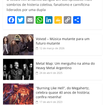
sombrios de histeria coletiva, fanatismo e carnificina
liderados por uma dupla
F
T
E
W
Li
G
C
C
a
w
m
h
n
o
o
o
c
itt
ai
at
k
o
p
m
Voivod – Música mutante para um
e
er
l
s
e
gl
y
p
futuro mutante
b
A
dI
e
Li
ar
12 de março de 2026
o
p
n
Cl
n
til
o
p
a
k
h
Metal Map: Um mergulho na alma do
Heavy Metal Argentino
k
ss
ar
24 de abril de 2025
ro
o
“Burning Like Hell”, do Megahertz,
m
celebra quase 40 anos de história;
confira resenha!
17 de abril de 2023