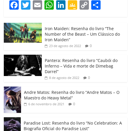
F
T
E
W
Li
G
C
C
a
w
m
h
n
o
o
o
c
itt
ai
at
k
o
p
m
Iron Maiden: Resenha do livro “The
e
er
l
s
e
gl
y
p
Number of the Beast – Um Clássico do
b
A
dI
e
Li
ar
Iron Maiden”
0
23 de agosto de 2022
o
p
n
Cl
n
til
o
p
a
k
h
Pantera: Resenha do livro “Caubói do
Inferno – Vida e morte de Dimebag
k
ss
ar
Darrel”
ro
0
8 de agosto de 2022
o
Andre Matos: Resenha do livro “Andre Matos – O
m
Maestro do Heavy Metal”
0
6 de novembro de 2021
Paradise Lost: Resenha do livro “No Celebration: A
Biografia Oficial do Paradise Lost”