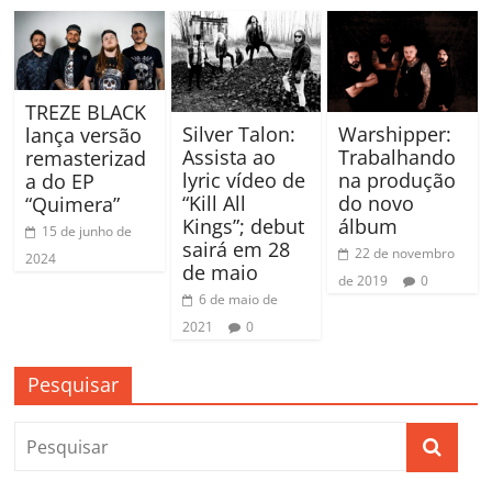
TREZE BLACK
Silver Talon:
Warshipper:
lança versão
Assista ao
Trabalhando
remasterizad
lyric vídeo de
na produção
a do EP
“Kill All
do novo
“Quimera”
Kings”; debut
álbum
15 de junho de
sairá em 28
22 de novembro
2024
de maio
de 2019
0
6 de maio de
2021
0
Pesquisar