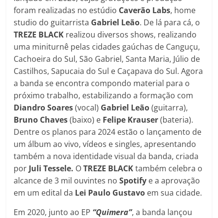
foram realizadas no estúdio
Caverão Labs
, home
studio do guitarrista
Gabriel Leão
. De lá para cá, o
TREZE BLACK
realizou diversos shows, realizando
uma miniturnê pelas cidades gaúchas de Canguçu,
Cachoeira do Sul, São Gabriel, Santa Maria, Júlio de
Castilhos, Sapucaia do Sul e Caçapava do Sul. Agora
a banda se encontra compondo material para o
próximo trabalho, estabilizando a formação com
Diandro Soares
(vocal)
Gabriel Leão
(guitarra),
Bruno Chaves
(baixo) e
Felipe Krauser
(bateria).
Dentre os planos para 2024 estão o lançamento de
um álbum ao vivo, vídeos e singles, apresentando
também a nova identidade visual da banda, criada
por
Juli Tessele.
O
TREZE BLACK
também celebra o
alcance de 3 mil ouvintes no
Spotify
e a aprovação
em um edital da
Lei Paulo Gustavo
em sua cidade.
Em 2020, junto ao EP
“Quimera”
, a banda lançou