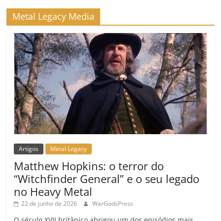
Metal Legacy Media
Artigos
Metal Legacy
Matthew Hopkins: o terror do
“Witchfinder General” e o seu legado
no Heavy Metal
22 de junho de 2026
WarGodsPress
O século XVII britânico abrigou um dos episódios mais