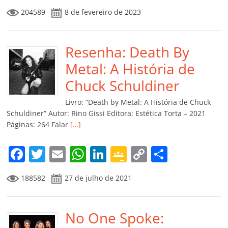
a
w
m
h
n
o
o
o
204589
8 de fevereiro de 2023
c
itt
ai
at
k
o
p
m
e
er
l
s
e
gl
y
p
b
Resenha: Death By
A
dI
e
Li
ar
o
p
n
Cl
n
til
Metal: A História de
o
p
a
k
h
Chuck Schuldiner
k
ss
ar
Livro: “Death by Metal: A História de Chuck
ro
Schuldiner” Autor: Rino Gissi Editora: Estética Torta – 2021
Páginas: 264 Falar
[…]
o
m
F
T
E
W
Li
G
C
C
a
w
m
h
n
o
o
o
188582
27 de julho de 2021
c
itt
ai
at
k
o
p
m
e
er
l
s
e
gl
y
p
b
No One Spoke:
A
dI
e
Li
ar