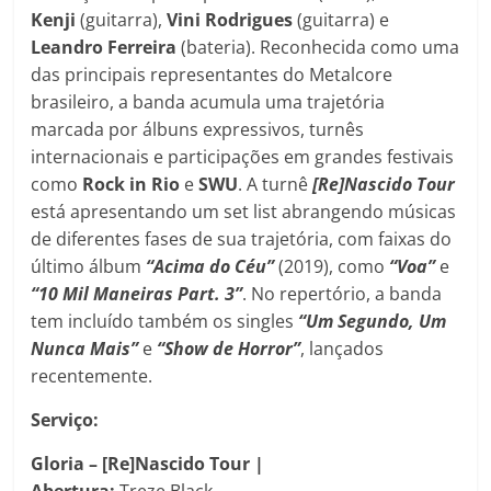
Kenji
(guitarra),
Vini
Rodrigues
(guitarra) e
Leandro
Ferreira
(bateria). Reconhecida como uma
das principais representantes do Metalcore
brasileiro, a banda acumula uma trajetória
marcada por álbuns expressivos, turnês
internacionais e participações em grandes festivais
como
Rock in Rio
e
SWU
. A turnê
[Re]Nascido Tour
está apresentando um set list abrangendo músicas
de diferentes fases de sua trajetória, com faixas do
último álbum
“Acima do Céu”
(2019), como
“Voa”
e
“10 Mil Maneiras Part. 3”
. No repertório, a banda
tem incluído também os singles
“Um Segundo, Um
Nunca Mais”
e
“Show de Horror”
, lançados
recentemente.
Serviço:
Gloria – [Re]Nascido Tour |
Abertura:
Treze Black