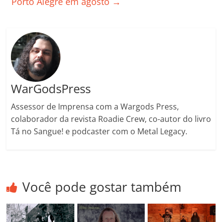
Porto Alegre em agosto
→
k
ss
ar
ro
o
m
WarGodsPress
Assessor de Imprensa com a Wargods Press,
colaborador da revista Roadie Crew, co-autor do livro
Tá no Sangue! e podcaster com o Metal Legacy.
Você pode gostar também