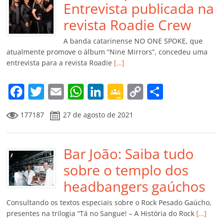
o
p
n
Cl
n
til
Entrevista publicada na
o
p
a
k
h
revista Roadie Crew
k
ss
ar
A banda catarinense NO ONE SPOKE, que
ro
atualmente promove o álbum “Nine Mirrors”, concedeu uma
entrevista para a revista Roadie
[…]
o
m
F
T
E
W
Li
G
C
C
a
w
m
h
n
o
o
o
177187
27 de agosto de 2021
c
itt
ai
at
k
o
p
m
e
er
l
s
e
gl
y
p
b
Bar João: Saiba tudo
A
dI
e
Li
ar
o
p
n
Cl
n
til
sobre o templo dos
o
p
a
k
h
headbangers gaúchos
k
ss
ar
Consultando os textos especiais sobre o Rock Pesado Gaúcho,
ro
presentes na trilogia “Tá no Sangue! – A História do Rock
[…]