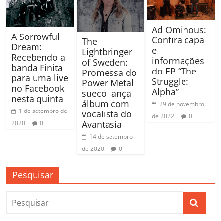
Ad Ominous:
A Sorrowful
Confira capa
The
Dream:
e
Lightbringer
Recebendo a
informações
of Sweden:
banda Finita
do EP “The
Promessa do
para uma live
Struggle:
Power Metal
no Facebook
Alpha”
sueco lança
nesta quinta
álbum com
29 de novembro
1 de setembro de
vocalista do
de 2022
0
Avantasia
2020
0
14 de setembro
de 2020
0
Pesquisar