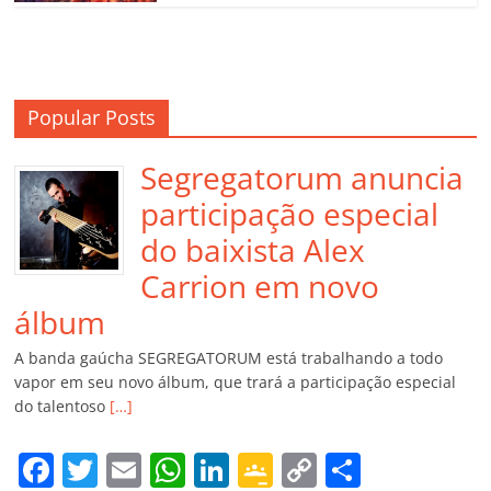
Popular Posts
Segregatorum anuncia
participação especial
do baixista Alex
Carrion em novo
álbum
A banda gaúcha SEGREGATORUM está trabalhando a todo
vapor em seu novo álbum, que trará a participação especial
do talentoso
[…]
F
T
E
W
Li
G
C
C