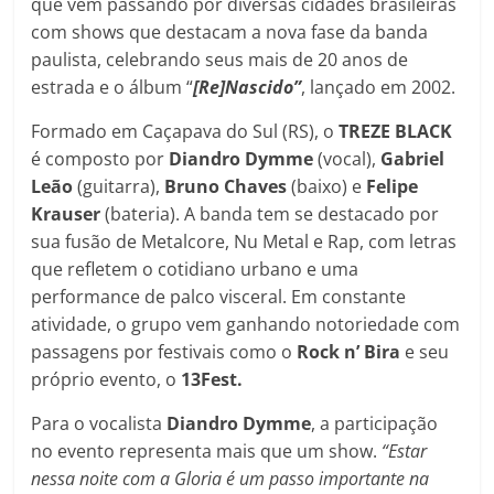
que vem passando por diversas cidades brasileiras
com shows que destacam a nova fase da banda
paulista, celebrando seus mais de 20 anos de
estrada e o álbum “
[Re]Nascido”
, lançado em 2002.
Formado em Caçapava do Sul (RS), o
TREZE BLACK
é composto por
Diandro Dymme
(vocal),
Gabriel
Leão
(guitarra),
Bruno Chaves
(baixo) e
Felipe
Krauser
(bateria). A banda tem se destacado por
sua fusão de Metalcore, Nu Metal e Rap, com letras
que refletem o cotidiano urbano e uma
performance de palco visceral. Em constante
atividade, o grupo vem ganhando notoriedade com
passagens por festivais como o
Rock n’ Bira
e seu
próprio evento, o
13Fest.
Para o vocalista
Diandro Dymme
, a participação
no evento representa mais que um show.
“Estar
nessa noite com a Gloria é um passo importante na