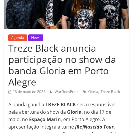
Agenda
News
Treze Black anuncia
participação no show da
banda Gloria em Porto
Alegre
,
13 de maio de 2025
WarGodsPress
Gloria
Treze Black
A banda gaúcha
TREZE BLACK
será responsável
pela abertura do show da
Gloria
, no dia 17 de
maio, no
Espaço Marin
, em Porto Alegre. A
apresentação integra a turnê
[Re]Nascido Tour
,