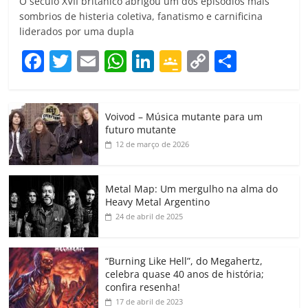
O século XVII britânico abrigou um dos episódios mais
sombrios de histeria coletiva, fanatismo e carnificina
liderados por uma dupla
F
T
E
W
Li
G
C
C
a
w
m
h
n
o
o
o
c
itt
ai
at
k
o
p
m
Voivod – Música mutante para um
e
er
l
s
e
gl
y
p
futuro mutante
b
A
dI
e
Li
ar
12 de março de 2026
o
p
n
Cl
n
til
o
p
a
k
h
Metal Map: Um mergulho na alma do
Heavy Metal Argentino
k
ss
ar
24 de abril de 2025
ro
o
“Burning Like Hell”, do Megahertz,
m
celebra quase 40 anos de história;
confira resenha!
17 de abril de 2023