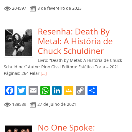
a
w
m
h
n
o
o
o
204597
8 de fevereiro de 2023
c
itt
ai
at
k
o
p
m
e
er
l
s
e
gl
y
p
b
Resenha: Death By
A
dI
e
Li
ar
o
p
n
Cl
n
til
Metal: A História de
o
p
a
k
h
Chuck Schuldiner
k
ss
ar
Livro: “Death by Metal: A História de Chuck
ro
Schuldiner” Autor: Rino Gissi Editora: Estética Torta – 2021
Páginas: 264 Falar
[…]
o
m
F
T
E
W
Li
G
C
C
a
w
m
h
n
o
o
o
188589
27 de julho de 2021
c
itt
ai
at
k
o
p
m
e
er
l
s
e
gl
y
p
b
No One Spoke:
A
dI
e
Li
ar