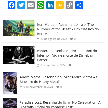
F
T
E
W
Li
G
C
C
a
w
m
h
n
o
o
o
c
itt
ai
at
k
o
p
m
Iron Maiden: Resenha do livro “The
e
er
l
s
e
gl
y
p
Number of the Beast – Um Clássico do
b
A
dI
e
Li
ar
Iron Maiden”
0
23 de agosto de 2022
o
p
n
Cl
n
til
o
p
a
k
h
Pantera: Resenha do livro “Caubói do
Inferno – Vida e morte de Dimebag
k
ss
ar
Darrel”
ro
0
8 de agosto de 2022
o
Andre Matos: Resenha do livro “Andre Matos – O
m
Maestro do Heavy Metal”
0
6 de novembro de 2021
Paradise Lost: Resenha do livro “No Celebration: A
Biografia Oficial do Paradise Lost”