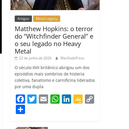
Artigos
Metal Legacy
Matthew Hopkins: o terror
do “Witchfinder General” e
o seu legado no Heavy
Metal
22 de junho de 2026
WarGodsPress
O século XVII britânico abrigou um dos
episódios mais sombrios de histeria
coletiva, fanatismo e carnificina liderados
por uma dupla
F
T
E
W
Li
G
C
a
w
m
h
n
o
o
C
c
itt
ai
at
k
o
p
o
e
er
l
s
e
gl
y
m