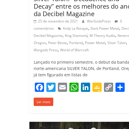
Decay” entre os melhores do an
da Decibel Magazine
25 de novembro de 2021
WarGodsPress
0
,
,
comentários
Andy La Rocque
Dark Power Metal
Deci
,
,
,
Decibel Magazine
King Diamond
M-Theory Audio
Never
,
,
,
,
,
Oregon
Peter Beste
Portland
Power Metal
Silver Talon
,
Wargods Press
World of Warcraft
Lançado no primeiro semestre, o debut da band
norte-americana SILVER TALON, de Portland, Ore
já tem figurado em listas de
F
T
E
W
Li
G
C
a
w
m
h
n
o
o
Ler mais
c
itt
ai
at
k
o
p
e
er
l
s
e
gl
y
b
A
dI
e
Li