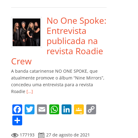
e
er
l
s
e
gl
y
m
b
A
dI
e
Li
p
o
p
n
Cl
n
ar
No One Spoke:
o
p
a
k
til
Entrevista
k
ss
h
publicada na
ro
ar
revista Roadie
o
Crew
m
A banda catarinense NO ONE SPOKE, que
atualmente promove o álbum “Nine Mirrors”,
concedeu uma entrevista para a revista
Roadie
[…]
F
T
E
W
Li
G
C
a
w
m
h
n
o
o
C
c
itt
ai
at
k
o
p
o
177193
27 de agosto de 2021