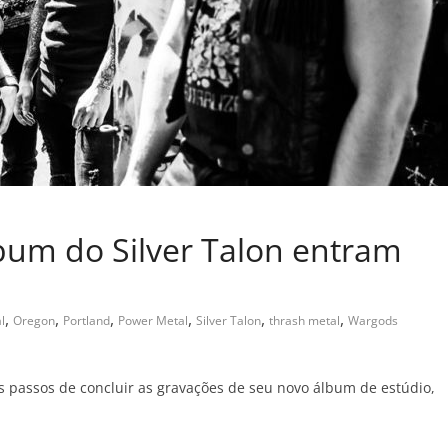
bum do Silver Talon entram
,
,
,
,
,
,
l
Oregon
Portland
Power Metal
Silver Talon
thrash metal
Wargods
s passos de concluir as gravações de seu novo álbum de estúdio,