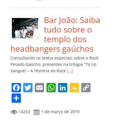
e
er
l
s
e
gl
y
m
b
A
dI
e
Li
p
o
p
n
Cl
n
ar
Bar João: Saiba
o
p
a
k
til
tudo sobre o
k
ss
h
templo dos
ro
ar
headbangers gaúchos
o
Consultando os textos especiais sobre o Rock
m
Pesado Gaúcho, presentes na trilogia “Tá no
Sangue! – A História do Rock
[…]
F
T
E
W
Li
G
C
a
w
m
h
n
o
o
C
c
itt
ai
at
k
o
p
o
14253
1 de março de 2019
e
er
l
s
e
gl
y
m
b
A
dI
e
Li
p