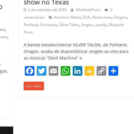
show no Texas
o
2 de setembro de 2020
WarGodsPress
0
,
,
,
,
comentários
American Metal
EUA
Nevermore
Oregon
,
,
,
,
,
Portland
Sanctuary
Silver Talon
Singles
spotify
Wargods
,
bel
Press
,
more
A banda estadunidense SILVER TALON, de Portland,
Oregon, acaba de disponibilizar singles ao vivo para
as músicas “Devil Machine” e
a
F
T
E
W
Li
G
C
C
gon,
a
w
m
h
n
o
o
o
Ler mais
c
itt
ai
at
k
o
p
m
C
e
er
l
s
e
gl
y
p
o
b
A
dI
e
Li
ar
m
o
p
n
Cl
n
til
p
o
p
a
k
h
ar