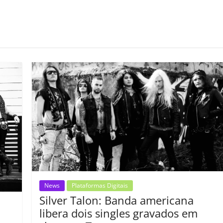
C
o
m
p
ar
il
h
ar
News
Plataformas Digitais
Silver Talon: Banda americana
libera dois singles gravados em