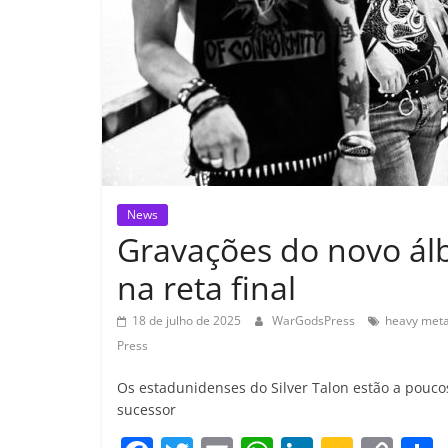
News
Gravações do novo ál
na reta final
18 de julho de 2025
WarGodsPress
heavy meta
Press
Os estadunidenses do Silver Talon estão a pouco
sucessor