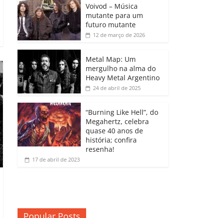
b
A
dI
e
Li
Voivod – Música
p
mutante para um
o
p
n
Cl
n
ar
futuro mutante
12 de março de 2026
o
p
a
k
til
k
ss
h
Metal Map: Um
ro
mergulho na alma do
ar
Heavy Metal Argentino
o
24 de abril de 2025
m
“Burning Like Hell”, do
Megahertz, celebra
quase 40 anos de
história; confira
resenha!
17 de abril de 2023
Popular Posts