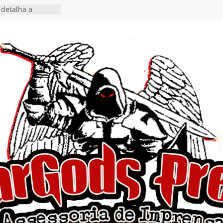
detalha a
 Rig” definitivo
ival Hell’s Heroes
tosth chega ao
ional em formato
o nas plataformas
cia show em
 Autoral” e
to do novo single
 hiato de uma
nçamento do EP
, I Begin”
 o single “Keep
live!” e detalha
ovo álbum