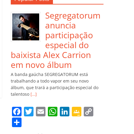
Segregatorum
anuncia
participação
especial do
baixista Alex Carrion
em novo álbum
A banda gaúcha SEGREGATORUM está
trabalhando a todo vapor em seu novo
álbum, que trará a participação especial do
talentoso
[…]
F
T
E
W
Li
G
C
a
w
m
h
n
o
o
C
c
itt
ai
at
k
o
p
o