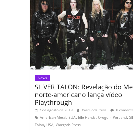
o
p
n
Cl
n
t
o
p
a
k
k
ss
ro
o
m
News
SILVER TALON: Revelação do Me
norte-americano lança vídeo
Playthrough
7 de agosto de 2019
WarGodsPress
0 comentá
,
,
,
,
,
American Metal
EUA
Idle Hands
Oregon
Portland
Si
,
,
Talon
USA
Wargods Press