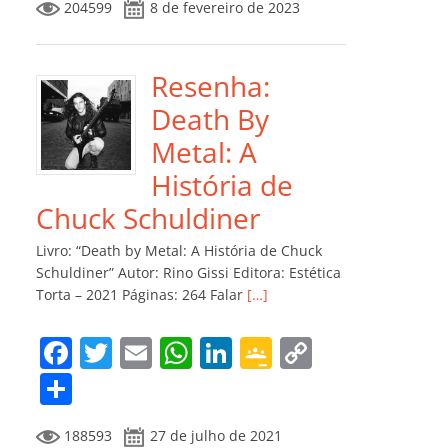
204599
8 de fevereiro de 2023
e
er
l
s
e
gl
y
m
b
A
dI
e
Li
p
o
p
n
Cl
n
ar
Resenha:
o
p
a
k
til
Death By
k
ss
h
Metal: A
ro
ar
História de
o
Chuck Schuldiner
m
Livro: “Death by Metal: A História de Chuck
Schuldiner” Autor: Rino Gissi Editora: Estética
Torta – 2021 Páginas: 264 Falar
[…]
F
T
E
W
Li
G
C
a
w
m
h
n
o
o
C
c
itt
ai
at
k
o
p
o
188593
27 de julho de 2021