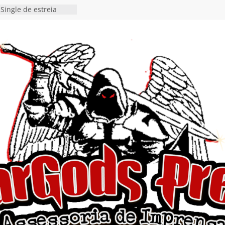
 Single “Dead Flies
stá nas plataformas em
orge A. Romero
Single de estreia
” chega ao Spotify e
ia EP para o próximo
 vídeo de guitar & bass
de “Eclipse”, segundo
bum “Dreaming”
estiona a
o e a artificialidade
ingle e videoclipe de
ams”
nda gaúcha de Heavy
o debut “Hellforge”