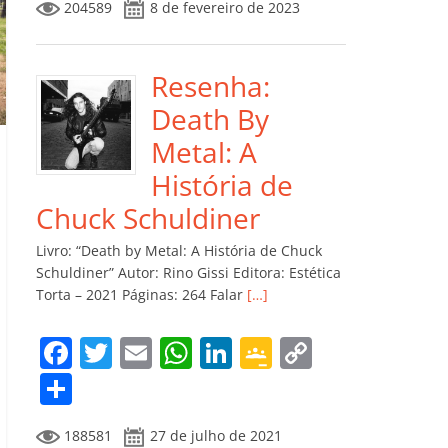
204589
8 de fevereiro de 2023
e
er
l
s
e
gl
y
m
b
A
dI
e
Li
p
o
p
n
Cl
n
ar
Resenha:
o
p
a
k
til
Death By
k
ss
h
Metal: A
ro
ar
História de
o
Chuck Schuldiner
m
Livro: “Death by Metal: A História de Chuck
Schuldiner” Autor: Rino Gissi Editora: Estética
Torta – 2021 Páginas: 264 Falar
[…]
F
T
E
W
Li
G
C
a
w
m
h
n
o
o
C
c
itt
ai
at
k
o
p
o
188581
27 de julho de 2021