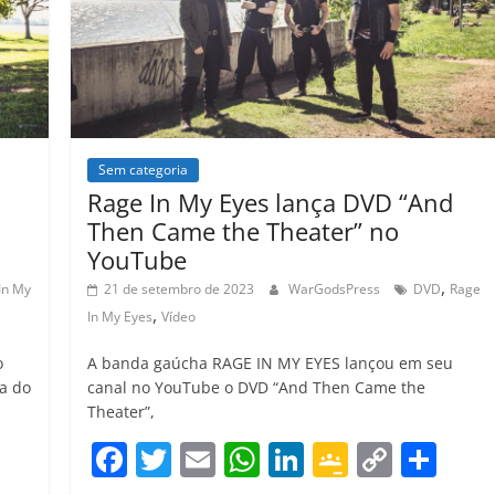
k
ss
ar
ro
o
m
Sem categoria
Rage In My Eyes lança DVD “And
Then Came the Theater” no
YouTube
,
In My
21 de setembro de 2023
WarGodsPress
DVD
Rage
,
In My Eyes
Vídeo
o
A banda gaúcha RAGE IN MY EYES lançou em seu
a do
canal no YouTube o DVD “And Then Came the
Theater”,
C
F
T
E
W
Li
G
C
C
o
a
w
m
h
n
o
o
o