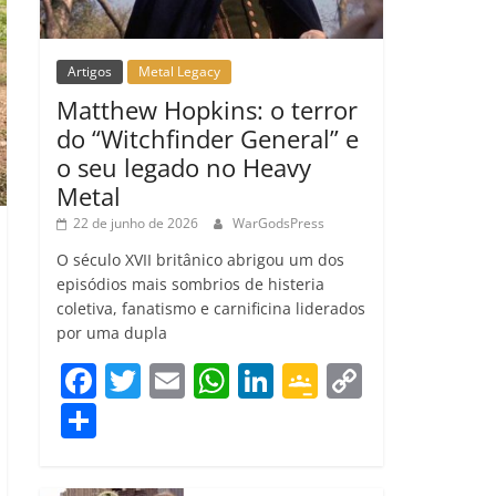
Artigos
Metal Legacy
Matthew Hopkins: o terror
do “Witchfinder General” e
o seu legado no Heavy
Metal
22 de junho de 2026
WarGodsPress
O século XVII britânico abrigou um dos
episódios mais sombrios de histeria
coletiva, fanatismo e carnificina liderados
por uma dupla
F
T
E
W
Li
G
C
a
w
m
h
n
o
o
C
c
itt
ai
at
k
o
p
o
e
er
l
s
e
gl
y
m