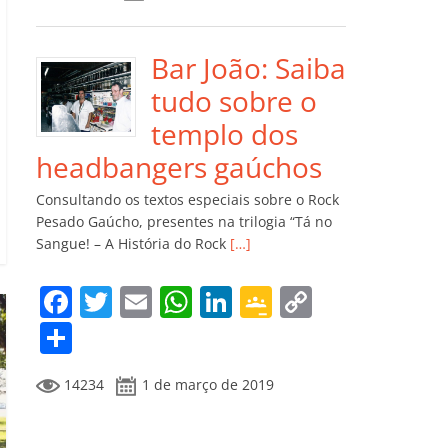
e
er
l
s
e
gl
y
m
b
A
dI
e
Li
p
o
p
n
Cl
n
ar
Bar João: Saiba
o
p
a
k
til
tudo sobre o
k
ss
h
templo dos
ro
ar
headbangers gaúchos
o
Consultando os textos especiais sobre o Rock
m
Pesado Gaúcho, presentes na trilogia “Tá no
Sangue! – A História do Rock
[…]
F
T
E
W
Li
G
C
a
w
m
h
n
o
o
C
c
itt
ai
at
k
o
p
o
14234
1 de março de 2019
e
er
l
s
e
gl
y
m
b
A
dI
e
Li
p