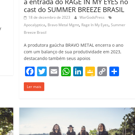
a entrada do RAGE IN MY EYES no
cast do SUMMER BREEZE BRASIL
18 de dezembro de 2023
WarGodsPress
,
,
,
Apocalyptica
Bravo Metal Mgmt
Rage In My Eyes
Summer
r
Breeze Brasil
C
A produtora gaúcha BRAVO METAL encerra o ano
com um balanço de sua produtividade em 2023,
o
destacando também seus apoios
m
F
T
E
W
Li
G
C
C
p
a
w
m
h
n
o
o
o
ar
Ler mais
c
itt
ai
at
k
o
p
m
il
e
er
l
s
e
gl
y
p
h
b
A
dI
e
Li
ar
ar
o
p
n
Cl
n
til
o
p
a
k
h