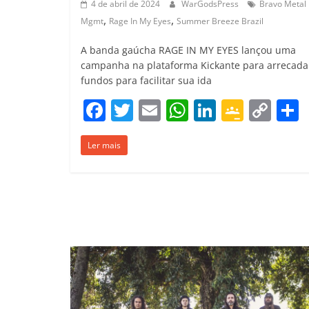
4 de abril de 2024
WarGodsPress
Bravo Metal
,
,
Mgmt
Rage In My Eyes
Summer Breeze Brazil
A banda gaúcha RAGE IN MY EYES lançou uma
campanha na plataforma Kickante para arrecada
fundos para facilitar sua ida
F
T
E
W
Li
G
C
a
w
m
h
n
o
o
Ler mais
c
itt
ai
at
k
o
p
e
er
l
s
e
gl
y
b
A
dI
e
Li
o
p
n
Cl
n
t
o
p
a
k
k
ss
ro
o