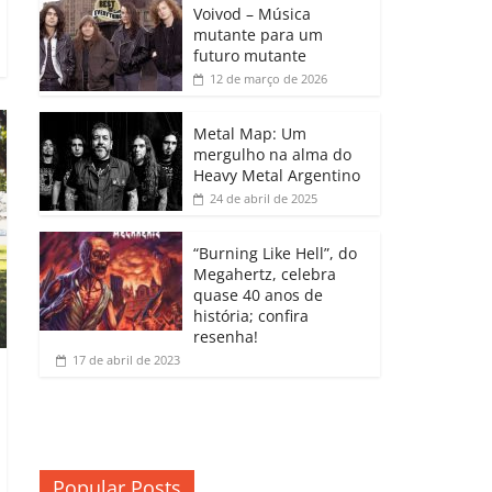
b
A
dI
e
Li
Voivod – Música
p
mutante para um
o
p
n
Cl
n
ar
futuro mutante
12 de março de 2026
o
p
a
k
til
k
ss
h
Metal Map: Um
ro
mergulho na alma do
ar
Heavy Metal Argentino
o
24 de abril de 2025
m
“Burning Like Hell”, do
Megahertz, celebra
quase 40 anos de
história; confira
resenha!
17 de abril de 2023
Popular Posts