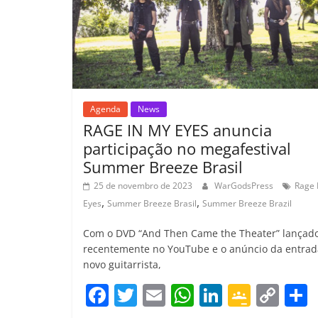
m
Agenda
News
RAGE IN MY EYES anuncia
participação no megafestival
Summer Breeze Brasil
25 de novembro de 2023
WarGodsPress
Rage 
,
,
Eyes
Summer Breeze Brasil
Summer Breeze Brazil
Com o DVD “And Then Came the Theater” lançad
recentemente no YouTube e o anúncio da entrad
novo guitarrista,
F
T
E
W
Li
G
C
a
w
m
h
n
o
o