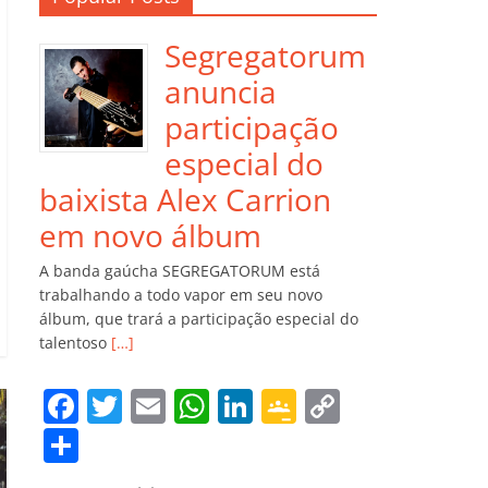
Segregatorum
anuncia
participação
especial do
baixista Alex Carrion
em novo álbum
A banda gaúcha SEGREGATORUM está
trabalhando a todo vapor em seu novo
álbum, que trará a participação especial do
talentoso
[…]
F
T
E
W
Li
G
C
a
w
m
h
n
o
o
C
c
itt
ai
at
k
o
p
o