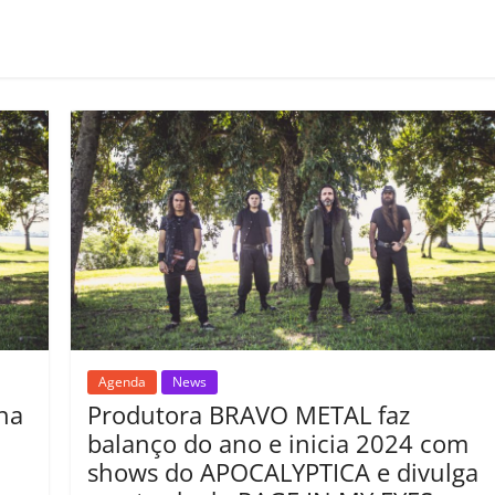
o
m
p
ar
il
h
ar
Agenda
News
ha
Produtora BRAVO METAL faz
balanço do ano e inicia 2024 com
shows do APOCALYPTICA e divulga