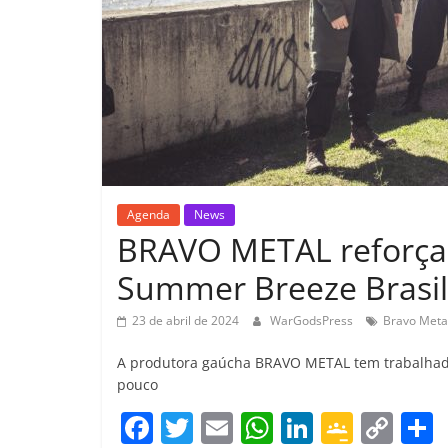
Agenda
News
BRAVO METAL reforça p
Summer Breeze Brasil
23 de abril de 2024
WarGodsPress
Bravo Meta
A produtora gaúcha BRAVO METAL tem trabalhado
pouco
F
T
E
W
Li
G
C