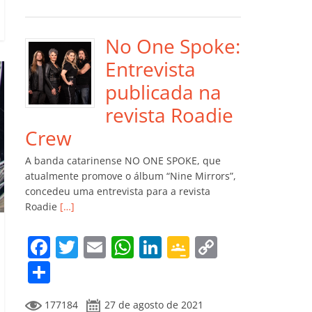
e
er
l
s
e
gl
y
m
b
A
dI
e
Li
p
o
p
n
Cl
n
ar
No One Spoke:
o
p
a
k
til
Entrevista
k
ss
h
publicada na
ro
ar
revista Roadie
o
Crew
m
A banda catarinense NO ONE SPOKE, que
atualmente promove o álbum “Nine Mirrors”,
concedeu uma entrevista para a revista
Roadie
[…]
F
T
E
W
Li
G
C
a
w
m
h
n
o
o
C
c
itt
ai
at
k
o
p
o
177184
27 de agosto de 2021