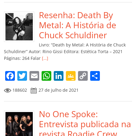
e
er
l
s
e
gl
y
p
b
Resenha: Death By
A
dI
e
Li
ar
o
p
n
Cl
n
til
Metal: A História de
o
p
a
k
h
Chuck Schuldiner
k
ss
ar
Livro: “Death by Metal: A História de Chuck
ro
Schuldiner” Autor: Rino Gissi Editora: Estética Torta – 2021
Páginas: 264 Falar
[…]
o
m
F
T
E
W
Li
G
C
C
a
w
m
h
n
o
o
o
188602
27 de julho de 2021
c
itt
ai
at
k
o
p
m
e
er
l
s
e
gl
y
p
b
No One Spoke:
A
dI
e
Li
ar
o
p
n
Cl
n
til
Entrevista publicada na
o
p
a
k
h
revista Roadie Crew