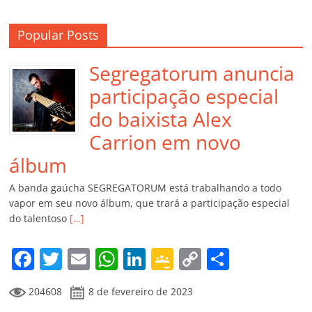
Popular Posts
Segregatorum anuncia
participação especial
do baixista Alex
Carrion em novo
álbum
A banda gaúcha SEGREGATORUM está trabalhando a todo
vapor em seu novo álbum, que trará a participação especial
do talentoso
[…]
F
T
E
W
Li
G
C
C
a
w
m
h
n
o
o
o
204608
8 de fevereiro de 2023
c
itt
ai
at
k
o
p
m