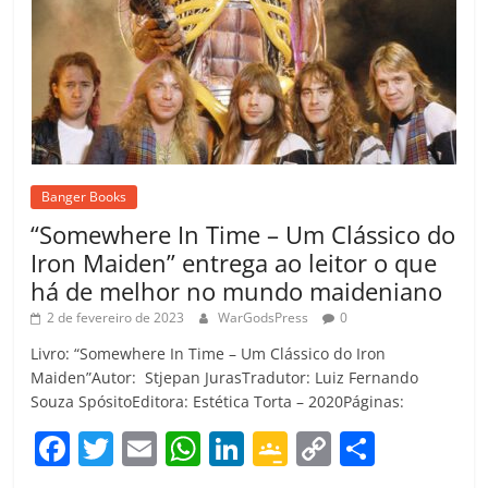
Banger Books
“Somewhere In Time – Um Clássico do
Iron Maiden” entrega ao leitor o que
há de melhor no mundo maideniano
2 de fevereiro de 2023
WarGodsPress
0
Livro: “Somewhere In Time – Um Clássico do Iron
Maiden”Autor: Stjepan JurasTradutor: Luiz Fernando
Souza SpósitoEditora: Estética Torta – 2020Páginas:
F
T
E
W
Li
G
C
C
a
w
m
h
n
o
o
o