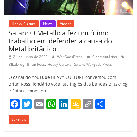
Heavy Culture
News
Vídeos
Satan: O Metallica fez um ótimo
trabalho em defender a causa do
Metal britânico
24 de junho de 2022
WarGodsPress
0 comentários
,
,
,
,
Blitzkrieg
Brian Ross
Heavy Culture
Satan
Wargods Press
O canal do YouTube HEAVY CULTURE conversou com
Brian Ross, lendário vocalista inglês das bandas Blitzkrieg
e Satan, ícones do
F
T
E
W
Li
G
C
C
a
w
m
h
n
o
o
o
Ler mais
c
itt
ai
at
k
o
p
m
e
er
l
s
e
gl
y
p