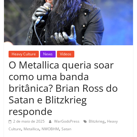
Heavy Culture
News
Vídeos
O Metallica queria soar
como uma banda
britânica? Brian Ross do
Satan e Blitzkrieg
responde
,
2 de maio de 2025
WarGodsPress
Blitzkrieg
Heavy
,
,
,
Culture
Metallica
NWOBHM
Satan