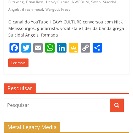
,
,
,
,
,
Blitzkrieg
Brian Ross
Heavy Culture
NWOBHM
Satan
Suicidal
,
,
Angels
thrash metal
Wargods Press
O canal do YouTube HEAVY CULTURE conversou com Nick
Melissourgos, guitarrista, vocalista e líder da banda grega
Suicidal Angels, formada
F
T
E
W
Li
G
C
C
a
w
m
h
n
o
o
o
Ler mais
c
itt
ai
at
k
o
p
m
e
er
l
s
e
gl
y
p
b
A
dI
e
Li
ar
Pesquisar
o
p
n
Cl
n
til
o
p
a
k
h
k
ss
ar
ro
Metal Legacy Media