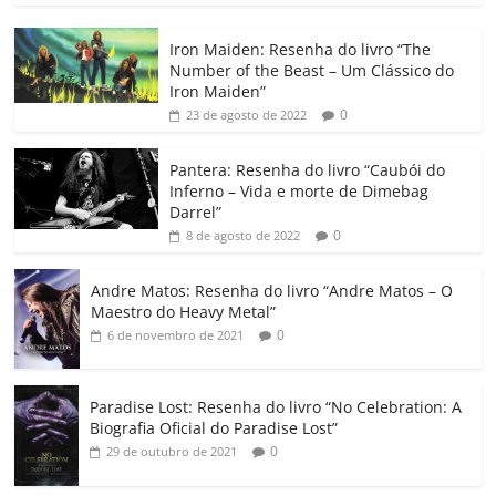
c
itt
ai
at
k
o
p
m
Iron Maiden: Resenha do livro “The
e
er
l
s
e
gl
y
p
Number of the Beast – Um Clássico do
b
A
dI
e
Li
ar
Iron Maiden”
0
23 de agosto de 2022
o
p
n
Cl
n
til
o
p
a
k
h
Pantera: Resenha do livro “Caubói do
Inferno – Vida e morte de Dimebag
k
ss
ar
Darrel”
ro
0
8 de agosto de 2022
o
Andre Matos: Resenha do livro “Andre Matos – O
m
Maestro do Heavy Metal”
0
6 de novembro de 2021
Paradise Lost: Resenha do livro “No Celebration: A
Biografia Oficial do Paradise Lost”
0
29 de outubro de 2021