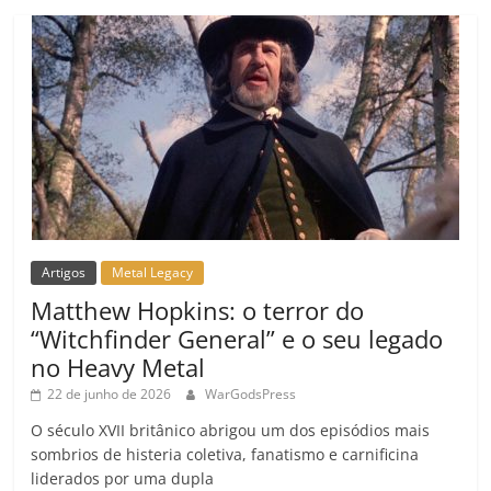
o
m
Artigos
Metal Legacy
Matthew Hopkins: o terror do
“Witchfinder General” e o seu legado
no Heavy Metal
22 de junho de 2026
WarGodsPress
O século XVII britânico abrigou um dos episódios mais
sombrios de histeria coletiva, fanatismo e carnificina
liderados por uma dupla