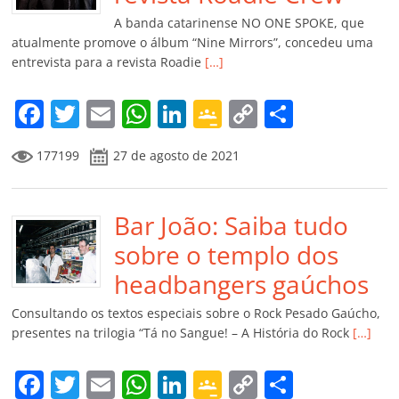
k
ss
ar
A banda catarinense NO ONE SPOKE, que
ro
atualmente promove o álbum “Nine Mirrors”, concedeu uma
entrevista para a revista Roadie
[…]
o
m
F
T
E
W
Li
G
C
C
a
w
m
h
n
o
o
o
177199
27 de agosto de 2021
c
itt
ai
at
k
o
p
m
e
er
l
s
e
gl
y
p
b
Bar João: Saiba tudo
A
dI
e
Li
ar
o
p
n
Cl
n
til
sobre o templo dos
o
p
a
k
h
headbangers gaúchos
k
ss
ar
Consultando os textos especiais sobre o Rock Pesado Gaúcho,
ro
presentes na trilogia “Tá no Sangue! – A História do Rock
[…]
o
F
T
E
W
Li
G
C
C
m