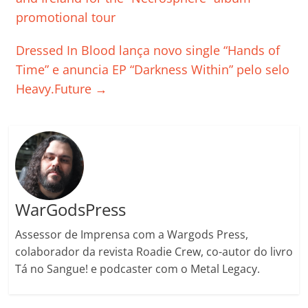
o
p
n
Cl
n
til
promotional tour
o
p
a
k
h
Dressed In Blood lança novo single “Hands of
k
ss
ar
Time” e anuncia EP “Darkness Within” pelo selo
ro
Heavy.Future
→
o
m
WarGodsPress
Assessor de Imprensa com a Wargods Press,
colaborador da revista Roadie Crew, co-autor do livro
Tá no Sangue! e podcaster com o Metal Legacy.