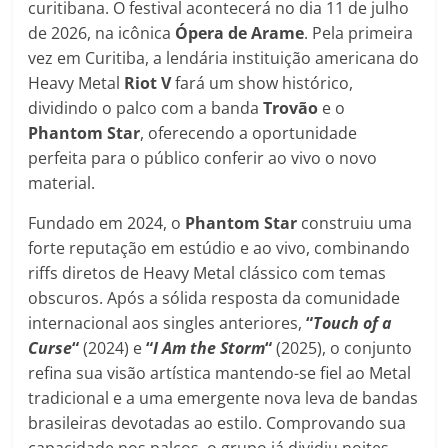
curitibana. O festival acontecerá no dia 11 de julho
de 2026, na icônica
Ópera de Arame
. Pela primeira
vez em Curitiba, a lendária instituição americana do
Heavy Metal
Riot V
fará um show histórico,
dividindo o palco com a banda
Trovão
e o
Phantom Star
, oferecendo a oportunidade
perfeita para o público conferir ao vivo o novo
material.
Fundado em 2024, o
Phantom Star
construiu uma
forte reputação em estúdio e ao vivo, combinando
riffs diretos de Heavy Metal clássico com temas
obscuros. Após a sólida resposta da comunidade
internacional aos singles anteriores,
“
Touch of a
Curse
“
(2024) e
“
I Am the Storm
“
(2025), o conjunto
refina sua visão artística mantendo-se fiel ao Metal
tradicional e a uma emergente nova leva de bandas
brasileiras devotadas ao estilo. Comprovando sua
capacidade nos palcos, o grupo já dividiu noites