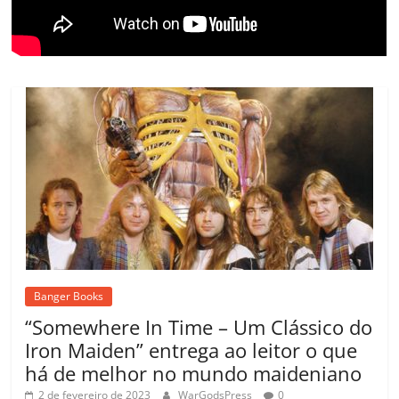
m
Banger Books
“Somewhere In Time – Um Clássico do
Iron Maiden” entrega ao leitor o que
há de melhor no mundo maideniano
2 de fevereiro de 2023
WarGodsPress
0