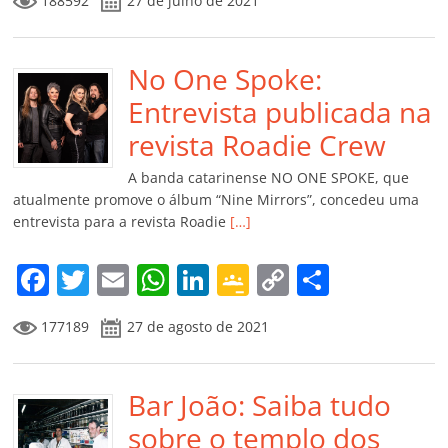
188592
27 de julho de 2021
c
itt
ai
at
k
o
p
m
e
er
l
s
e
gl
y
p
b
No One Spoke:
A
dI
e
Li
ar
o
p
n
Cl
n
til
Entrevista publicada na
o
p
a
k
h
revista Roadie Crew
k
ss
ar
A banda catarinense NO ONE SPOKE, que
ro
atualmente promove o álbum “Nine Mirrors”, concedeu uma
entrevista para a revista Roadie
[…]
o
m
F
T
E
W
Li
G
C
C
a
w
m
h
n
o
o
o
177189
27 de agosto de 2021
c
itt
ai
at
k
o
p
m
e
er
l
s
e
gl
y
p
b
Bar João: Saiba tudo
A
dI
e
Li
ar
o
p
n
Cl
n
til
sobre o templo dos