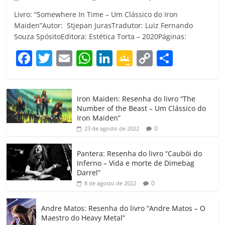
Livro: “Somewhere In Time – Um Clássico do Iron
Maiden”Autor: Stjepan JurasTradutor: Luiz Fernando
Souza SpósitoEditora: Estética Torta – 2020Páginas:
F
T
E
W
Li
G
C
C
a
w
m
h
n
o
o
o
c
itt
ai
at
k
o
p
m
Iron Maiden: Resenha do livro “The
e
er
l
s
e
gl
y
p
Number of the Beast – Um Clássico do
b
A
dI
e
Li
ar
Iron Maiden”
0
23 de agosto de 2022
o
p
n
Cl
n
til
o
p
a
k
h
Pantera: Resenha do livro “Caubói do
Inferno – Vida e morte de Dimebag
k
ss
ar
Darrel”
ro
0
8 de agosto de 2022
o
Andre Matos: Resenha do livro “Andre Matos – O
m
Maestro do Heavy Metal”