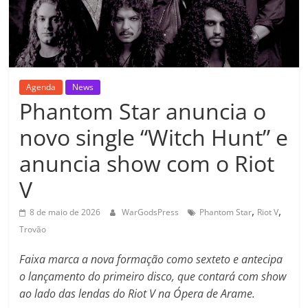
Agenda
News
Phantom Star anuncia o
novo single “Witch Hunt” e
anuncia show com o Riot
V
,
,
8 de maio de 2026
WarGodsPress
Phantom Star
Riot V
Trovão
Faixa marca a nova formação como sexteto e antecipa
o lançamento do primeiro disco, que contará com show
ao lado das lendas do Riot V na Ópera de Arame.