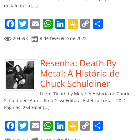
do talentoso
[…]
F
T
E
W
Li
G
C
C
a
w
m
h
n
o
o
o
204598
8 de fevereiro de 2023
c
itt
ai
at
k
o
p
m
e
er
l
s
e
gl
y
p
b
Resenha: Death By
A
dI
e
Li
ar
o
p
n
Cl
n
til
Metal: A História de
o
p
a
k
h
Chuck Schuldiner
k
ss
ar
Livro: “Death by Metal: A História de Chuck
ro
Schuldiner” Autor: Rino Gissi Editora: Estética Torta – 2021
Páginas: 264 Falar
[…]
o
m
F
T
E
W
Li
G
C
C
a
w
m
h
n
o
o
o