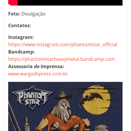
Foto:
Divulgação
Contatos:
Instagram:
https://www.instagram.com/phantomstar_official
Bandcamp:
https://phantomstarheavymetal.bandcamp.com
Assessoria de Imprensa:
www.wargodspress.com.br