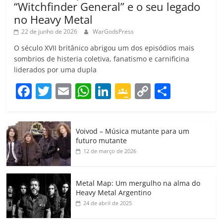
“Witchfinder General” e o seu legado
no Heavy Metal
22 de junho de 2026
WarGodsPress
O século XVII britânico abrigou um dos episódios mais
sombrios de histeria coletiva, fanatismo e carnificina
liderados por uma dupla
F
T
E
W
Li
G
C
C
a
w
m
h
n
o
o
o
c
itt
ai
at
k
o
p
m
Voivod – Música mutante para um
e
er
l
s
e
gl
y
p
futuro mutante
b
A
dI
e
Li
ar
12 de março de 2026
o
p
n
Cl
n
til
o
p
a
k
h
Metal Map: Um mergulho na alma do
Heavy Metal Argentino
k
ss
ar
24 de abril de 2025
ro