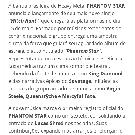
A banda brasileira de Heavy Metal
PHANTOM STAR
anuncia o lançamento de seu mais novo single,
“
Witch Hunt
“
, que chegará às plataformas no dia
15 de maio. Formado por músicos experientes do
cenário nacional, o grupo entrega uma amostra
direta da força que guiará seu aguardado álbum de
estreia, o autointitulado
“
Phantom Star
“
.
Representando uma evolução técnica e estética, a
faixa inédita traz um clima sombrio e teatral,
bebendo da fonte de nomes como
King Diamond
e das narrativas épicas do
Savatage
, influências
centrais do grupo ao lado de nomes como
Virgin
Steele
,
Queensrÿche
e
Mercyful Fate
.
A nova música marca o primeiro registro oficial do
PHANTOM STAR
como um sexteto, consolidando a
entrada de
Lucas Shred
nos teclados. Suas
contribuições expandem os arranjos e reforçam o