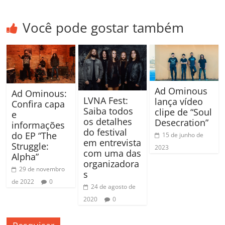
Você pode gostar também
Ad Ominous
Ad Ominous:
LVNA Fest:
lança vídeo
Confira capa
Saiba todos
clipe de “Soul
e
os detalhes
Desecration”
informações
do festival
do EP “The
15 de junho de
em entrevista
Struggle:
2023
com uma das
Alpha”
organizadora
29 de novembro
s
de 2022
0
24 de agosto de
2020
0