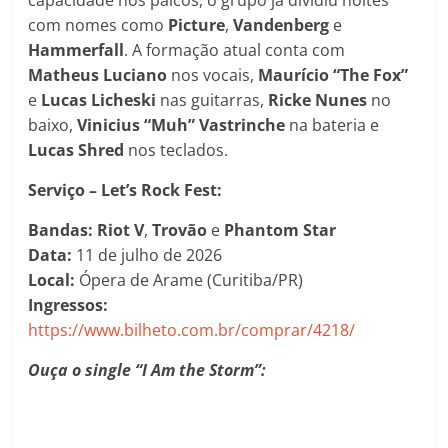
com nomes como
Picture
,
Vandenberg
e
Hammerfall
. A formação atual conta com
Matheus Luciano
nos vocais,
Maurício “The Fox”
e
Lucas Licheski
nas guitarras,
Ricke Nunes
no
baixo,
Vinicius “Muh” Vastrinche
na bateria e
Lucas Shred
nos teclados.
Serviço – Let’s Rock Fest:
Bandas:
Riot V
,
Trovão
e
Phantom Star
Data:
11 de julho de 2026
Local:
Ópera de Arame (Curitiba/PR)
Ingressos:
https://www.bilheto.com.br/comprar/4218/
Ouça o single “I Am the Storm”: