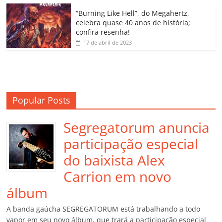
o
“Burning Like Hell”, do Megahertz,
m
celebra quase 40 anos de história;
confira resenha!
17 de abril de 2023
Popular Posts
Segregatorum anuncia
participação especial
do baixista Alex
Carrion em novo
álbum
A banda gaúcha SEGREGATORUM está trabalhando a todo
vapor em seu novo álbum, que trará a participação especial