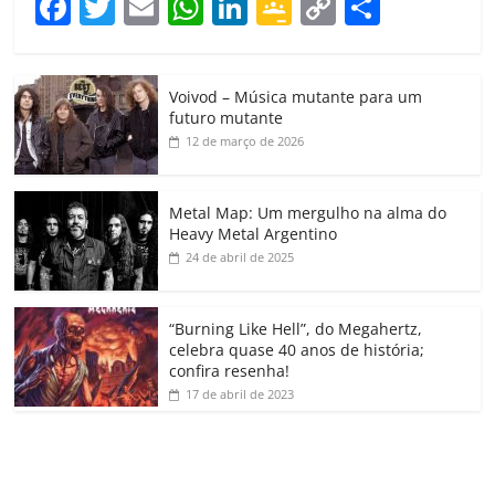
F
T
E
W
Li
G
C
C
a
w
m
h
n
o
o
o
c
itt
ai
at
k
o
p
m
Voivod – Música mutante para um
e
er
l
s
e
gl
y
p
futuro mutante
b
A
dI
e
Li
ar
12 de março de 2026
o
p
n
Cl
n
til
o
p
a
k
h
Metal Map: Um mergulho na alma do
Heavy Metal Argentino
k
ss
ar
24 de abril de 2025
ro
o
“Burning Like Hell”, do Megahertz,
m
celebra quase 40 anos de história;
confira resenha!
17 de abril de 2023