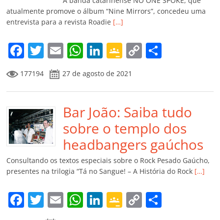
k
ss
ar
A banda catarinense NO ONE SPOKE, que
ro
atualmente promove o álbum “Nine Mirrors”, concedeu uma
entrevista para a revista Roadie
[…]
o
m
F
T
E
W
Li
G
C
C
a
w
m
h
n
o
o
o
177194
27 de agosto de 2021
c
itt
ai
at
k
o
p
m
e
er
l
s
e
gl
y
p
b
Bar João: Saiba tudo
A
dI
e
Li
ar
o
p
n
Cl
n
til
sobre o templo dos
o
p
a
k
h
headbangers gaúchos
k
ss
ar
Consultando os textos especiais sobre o Rock Pesado Gaúcho,
ro
presentes na trilogia “Tá no Sangue! – A História do Rock
[…]
o
F
T
E
W
Li
G
C
C
m
a
w
m
h
n
o
o
o