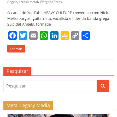
,
,
Angels
thrash metal
Wargods Press
O canal do YouTube HEAVY CULTURE conversou com Nick
Melissourgos, guitarrista, vocalista e líder da banda grega
Suicidal Angels, formada
F
T
E
W
Li
G
C
C
a
w
m
h
n
o
o
o
Ler mais
c
itt
ai
at
k
o
p
m
e
er
l
s
e
gl
y
p
b
A
dI
e
Li
ar
Pesquisar
o
p
n
Cl
n
til
o
p
a
k
h
k
ss
ar
ro
Metal Legacy Media
o