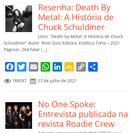
b
Resenha: Death By
A
dI
e
Li
ar
o
p
n
Cl
n
til
Metal: A História de
o
p
a
k
h
Chuck Schuldiner
k
ss
ar
Livro: “Death by Metal: A História de Chuck
ro
Schuldiner” Autor: Rino Gissi Editora: Estética Torta – 2021
Páginas: 264 Falar
[…]
o
m
F
T
E
W
Li
G
C
C
a
w
m
h
n
o
o
o
188597
27 de julho de 2021
c
itt
ai
at
k
o
p
m
e
er
l
s
e
gl
y
p
b
No One Spoke:
A
dI
e
Li
ar
o
p
n
Cl
n
til
Entrevista publicada na
o
p
a
k
h
revista Roadie Crew