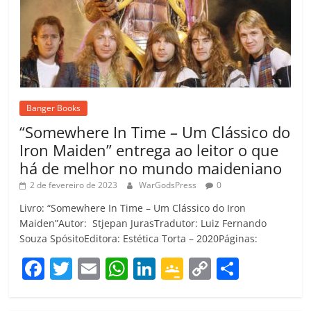
Banger Books
“Somewhere In Time – Um Clássico do
Iron Maiden” entrega ao leitor o que
há de melhor no mundo maideniano
2 de fevereiro de 2023
WarGodsPress
0
Livro: “Somewhere In Time – Um Clássico do Iron
Maiden”Autor: Stjepan JurasTradutor: Luiz Fernando
Souza SpósitoEditora: Estética Torta – 2020Páginas:
F
T
E
W
Li
G
C
C
a
w
m
h
n
o
o
o