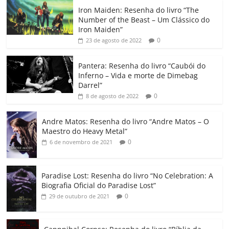
c
itt
ai
at
k
o
p
m
Iron Maiden: Resenha do livro “The
e
er
l
s
e
gl
y
p
Number of the Beast – Um Clássico do
b
A
dI
e
Li
ar
Iron Maiden”
0
23 de agosto de 2022
o
p
n
Cl
n
til
o
p
a
k
h
Pantera: Resenha do livro “Caubói do
Inferno – Vida e morte de Dimebag
k
ss
ar
Darrel”
ro
0
8 de agosto de 2022
o
Andre Matos: Resenha do livro “Andre Matos – O
m
Maestro do Heavy Metal”
0
6 de novembro de 2021
Paradise Lost: Resenha do livro “No Celebration: A
Biografia Oficial do Paradise Lost”
0
29 de outubro de 2021