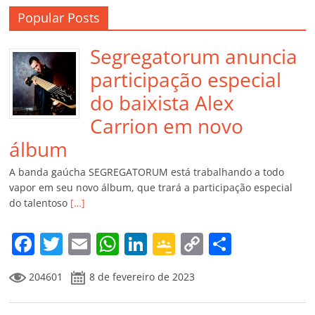
Popular Posts
Segregatorum anuncia
participação especial
do baixista Alex
Carrion em novo
álbum
A banda gaúcha SEGREGATORUM está trabalhando a todo
vapor em seu novo álbum, que trará a participação especial
do talentoso
[…]
F
T
E
W
Li
G
C
C
a
w
m
h
n
o
o
o
204601
8 de fevereiro de 2023
c
itt
ai
at
k
o
p
m
e
er
l
s
e
gl
y
p