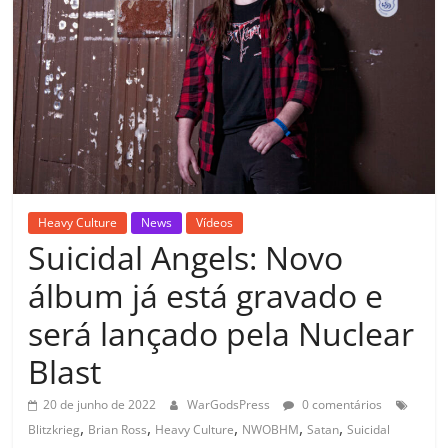
Heavy Culture
News
Vídeos
Suicidal Angels: Novo
álbum já está gravado e
será lançado pela Nuclear
Blast
20 de junho de 2022
WarGodsPress
0 comentários
,
,
,
,
,
Blitzkrieg
Brian Ross
Heavy Culture
NWOBHM
Satan
Suicidal