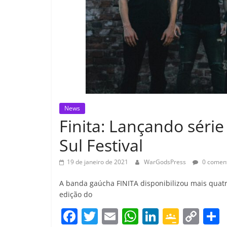
News
Finita: Lançando séri
Sul Festival
19 de janeiro de 2021
WarGodsPress
0 coment
A banda gaúcha FINITA disponibilizou mais quatro
edição do
F
T
E
W
Li
G
C