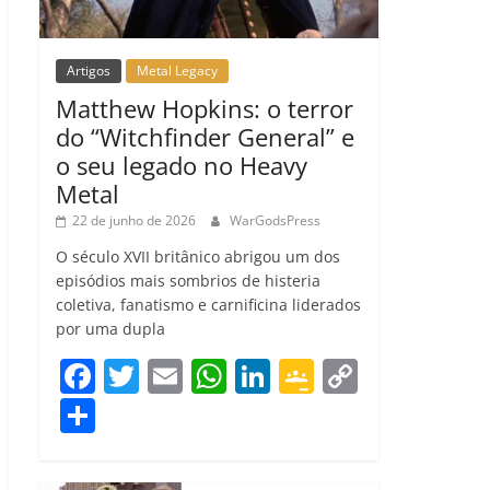
Artigos
Metal Legacy
Matthew Hopkins: o terror
do “Witchfinder General” e
o seu legado no Heavy
Metal
22 de junho de 2026
WarGodsPress
O século XVII britânico abrigou um dos
episódios mais sombrios de histeria
coletiva, fanatismo e carnificina liderados
por uma dupla
F
T
E
W
Li
G
C
a
w
m
h
n
o
o
C
c
itt
ai
at
k
o
p
o
e
er
l
s
e
gl
y
m