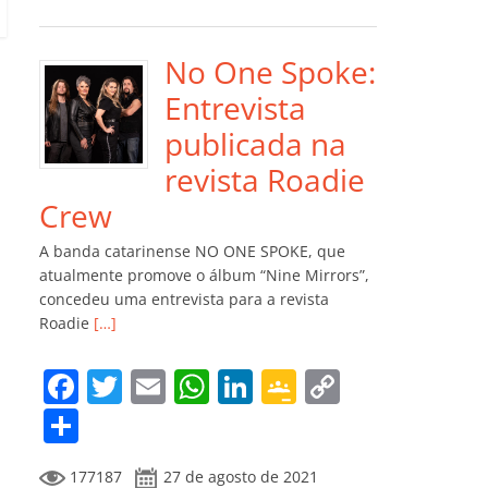
e
er
l
s
e
gl
y
m
b
A
dI
e
Li
p
o
p
n
Cl
n
ar
No One Spoke:
o
p
a
k
til
Entrevista
k
ss
h
publicada na
ro
ar
revista Roadie
o
Crew
m
A banda catarinense NO ONE SPOKE, que
atualmente promove o álbum “Nine Mirrors”,
concedeu uma entrevista para a revista
Roadie
[…]
F
T
E
W
Li
G
C
a
w
m
h
n
o
o
C
c
itt
ai
at
k
o
p
o
177187
27 de agosto de 2021