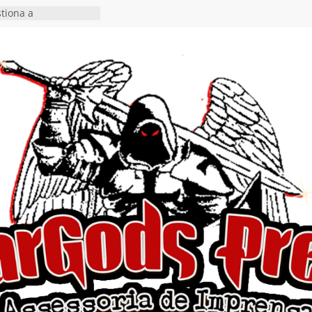
tiona a
e a artificialidade
ngle e videoclipe de
s”
rra hiato de uma
 lançamento do EP
Ends, I Begin”
nça o single “Keep
l Alive!” e detalha
o novo álbum
en detalha a
“Fly Rig” definitivo
estival Hell’s Heroes
vídeo de guitar & bass
e “Eclipse”, segundo
um “Dreaming”