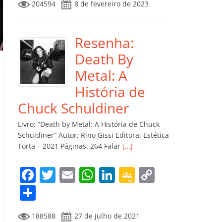
204594
8 de fevereiro de 2023
e
er
l
s
e
gl
y
m
b
A
dI
e
Li
p
o
p
n
Cl
n
ar
Resenha:
o
p
a
k
til
Death By
k
ss
h
Metal: A
ro
ar
História de
o
Chuck Schuldiner
m
Livro: “Death by Metal: A História de Chuck
Schuldiner” Autor: Rino Gissi Editora: Estética
Torta – 2021 Páginas: 264 Falar
[…]
F
T
E
W
Li
G
C
a
w
m
h
n
o
o
C
c
itt
ai
at
k
o
p
o
188588
27 de julho de 2021