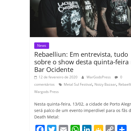
o
m
News
Rebaelliun: Em entrevista, tudo
sobre o show desta quinta-feira
Bar Ocidente
12 de fevereiro de 2020
WarGodsPress
0
,
,
comentários
Metal Sul Festival
Noizy Bazaar
Rebaell
Wargods Press
Nesta quinta-feira, 13/02, a cidade de Porto Aleg
será palco de um evento imperdível para os fãs 
Death Metal:
F
T
E
W
Li
G
C