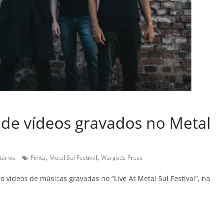
e de vídeos gravados no Metal
,
,
ários
Finita
Metal Sul Festival
Wargods Press
 vídeos de músicas gravadas no “Live At Metal Sul Festival”, na
C