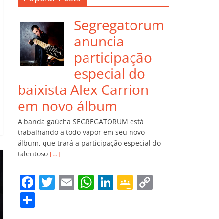
Segregatorum
anuncia
participação
especial do
baixista Alex Carrion
em novo álbum
A banda gaúcha SEGREGATORUM está
trabalhando a todo vapor em seu novo
álbum, que trará a participação especial do
talentoso
[…]
F
T
E
W
Li
G
C
a
w
m
h
n
o
o
C
c
itt
ai
at
k
o
p
o