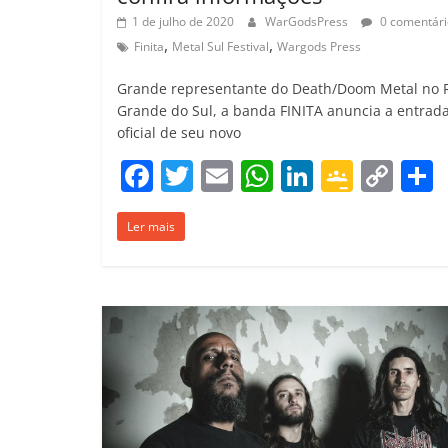
1 de julho de 2020
WarGodsPress
0 comentári
,
,
Finita
Metal Sul Festival
Wargods Press
Grande representante do Death/Doom Metal no 
Grande do Sul, a banda FINITA anuncia a entrad
oficial de seu novo
F
T
E
W
Li
G
C
a
w
m
h
n
o
o
Ler mais
c
itt
ai
at
k
o
p
e
er
l
s
e
gl
y
b
A
dI
e
Li
o
p
n
Cl
n
t
o
p
a
k
k
ss
ro