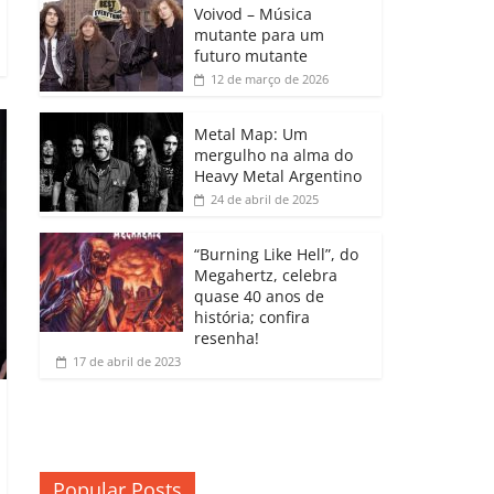
b
A
dI
e
Li
Voivod – Música
p
mutante para um
o
p
n
Cl
n
ar
futuro mutante
12 de março de 2026
o
p
a
k
til
k
ss
h
Metal Map: Um
ro
mergulho na alma do
ar
Heavy Metal Argentino
o
24 de abril de 2025
m
“Burning Like Hell”, do
Megahertz, celebra
quase 40 anos de
história; confira
resenha!
17 de abril de 2023
Popular Posts