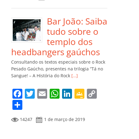
e
er
l
s
e
gl
y
m
b
A
dI
e
Li
p
o
p
n
Cl
n
ar
Bar João: Saiba
o
p
a
k
til
tudo sobre o
k
ss
h
templo dos
ro
ar
headbangers gaúchos
o
Consultando os textos especiais sobre o Rock
m
Pesado Gaúcho, presentes na trilogia “Tá no
Sangue! – A História do Rock
[…]
F
T
E
W
Li
G
C
a
w
m
h
n
o
o
C
c
itt
ai
at
k
o
p
o
14247
1 de março de 2019
e
er
l
s
e
gl
y
m
b
A
dI
e
Li
p