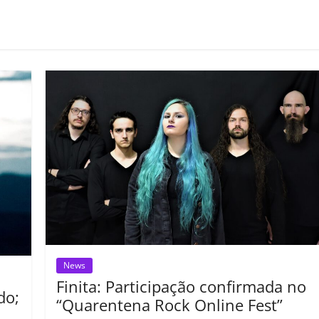
o
m
p
ar
il
h
ar
News
Finita: Participação confirmada no
do;
“Quarentena Rock Online Fest”