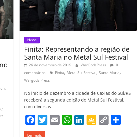
o
m
News
Finita: Representando a região de
Santa Maria no Metal Sul Festival
 no
26 de novembro de 2019
WarGodsPress
0
,
,
,
comentários
Finita
Metal Sul Festival
Santa Maria
Wargods Press
,
iun
No início de dezembro a cidade de Caxias do Sul/RS
receberá a segunda edição do Metal Sul Festival,
com diversas
re
de
F
T
E
W
Li
G
C
C
a
w
m
h
n
o
o
o
C
Ler mais